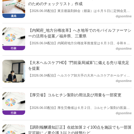
のためのチェックリスト」作成
【2026.06.05配信】東京都薬剤師会（都薬）は６月５日に定例会見を
dgsonline
開いた。その中で「実務実習におけるハラスメント防止のためのチェ
ックリスト」を作成したことを説明。活用してほしいと促した。
【内閣府_地方分権改革】へき地等でのモバイルファーマシ
ーの活用を提案／福井県、三重県
【2026.06.04配信】内閣府地方分権改革推進室は６月３日、令和８年
dgsonline
２月２日から令和８年４月21日までの間に応募があった地方分権改革
に関する提案を公表した。福井県、三重県からはへき地等でのモバイ
ルファーマシーの活用が提案された。
【大木ヘルスケアHD】“門前薬局減算”に備える売り場充足
を提案
【2026.06.04配信】ヘルスケア卸大手の大木ヘルスケアホールディン
dgsonline
グス（代表取締役社長：松井秀正氏）は６月４日、６月16・17日に開
催を予定している「2026秋冬カテゴリー提案商談会」の事前説明会を
開催した。今回の調剤報酬改定で新設された「門前薬局等立地依存減
【厚労省】コルヒチン製剤の用法及び用量を一部変更
算」（調剤基本料の15点マイナス）を取り上げ、減算に備える売り場
充足を提案するとした。
【2026.06.03配信】厚生労働省は６月２日、コルヒチン製剤の医薬品
dgsonline
医療機器法上の用法及び用量の一部変更について通知を発出した。
「用法及び用量」について、「〈痛風発作の緩解〉通常、成人にはコ
ルヒチンとして 1 回 0.5～1.0mg を 1 日 1 回又は 2 回経口投与する。
【調剤報酬通知訂正】在総加算２イ100点を施設でも一部算
ただし、1 日の総投与量は 1.5mg を超えないこと」とした。
定可能に／要介護３以上の状態など