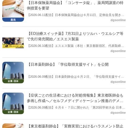
考え。
【日本保険薬局協会】「コンサータ錠」、薬局間譲渡の特
例措置を要望
【2026.06.11配信】日本保険薬局協会は６月11日、定例会見を開き、
dgsonline
「コンサータ錠」の登録薬局間の在庫調整等に関する要望を公表し
た。このあと、厚生労働省の担当部局などに提出し、対応を求めると
いう。
【ED治療スイッチ薬】7月31日よりツルハ・ウエルシア等
で先行発売開始／エスエス製薬
【2026.06.10配信】エスエス製薬（本社：東京都新宿区、代表取締役
dgsonline
社長：元島陽子氏）は６月10日、日本初のED用市販薬「シアリス」
（要指導医薬品）を2026年7月31日（金）より先行発売すると公表し
た。
【日本薬剤師会】「学位取得支援サイト」を公開
【2026.06.09配信】日本薬剤師会は６月２日、「学位取得支援サイ
dgsonline
ト」を公開した。
【症状ごとの生活者における対処情報集】東京都医師会も
参画し作成へ／セルフメディディケーション推進のデメリ
ット低減
【2026.06.09配信】６月６・７日に開かれた「第20回学術大会 日本ジ
dgsonline
ェネリック医薬品・バイオシミラー学会」で、「症状毎の生活者対処
情報集の構築・提供プロジェクト」が令和8年度「厚生労働科学特別
研究事業」の研究課題として採択されたことが報告された。
【東京都薬剤師会】「実務実習におけるハラスメント防止