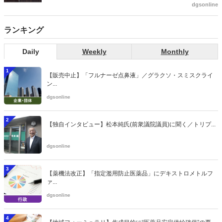
よいのが社会保障のこれからのあり方だ。特に与党では、政府関係者
dgsonline
側の議員も多く、ある意味で決定事項の中でしか意見発信しづらい面
もある。個々の議員はどんなビジョンを描いているのか。本紙では座
ランキング
談会を開いた。
Daily
Weekly
Monthly
1
【販売中止】「フルナーゼ点鼻液」／グラクソ・スミスクライ
ン...
dgsonline
2
【独自インタビュー】松本純氏(前衆議院議員)に聞く／トリプ...
dgsonline
3
【薬機法改正】「指定濫用防止医薬品」にデキストロメトルフ
ァ...
dgsonline
4