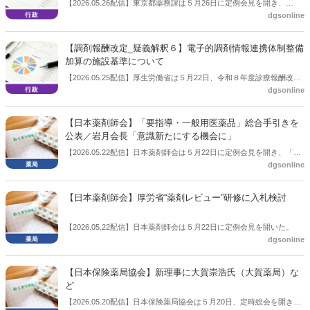
【2026.05.26配信】東京都薬務課は５月26日に定例会見を開き、
dgsonline
「6・26国際麻薬乱用撲滅デー」を開催することを説明した。
【調剤報酬改定_疑義解釈６】電子的調剤情報連携体制整備
加算の施設基準について
【2026.05.25配信】厚生労働省は５月22日、令和８年度診療報酬改定
dgsonline
の「疑義解釈（その６）」を発出した。「電子的調剤情報連携体制整
備加算」の「電子処方箋を受け付け、当該電子処方箋により調剤する
体制を有する」との施設基準について、機能拡張はされても、令和５
【日本薬剤師会】「要指導・一般用医薬品」総合手引きを
年１月 26 日から稼働した基本機能に対応していることで要件を満た
公表／岩月会長「意識新たにする機会に」
すとした。
【2026.05.22配信】日本薬剤師会は５月22日に定例会見を開き、「要
dgsonline
指導・一般用医薬品等販売の総合手引き」を公表した。
【日本薬剤師会】厚労省“薬剤レビュー”研修に入札検討
【2026.05.22配信】日本薬剤師会は５月22日に定例会見を開いた。
dgsonline
【日本保険薬局協会】新理事に大賀崇浩氏（大賀薬局）な
ど
【2026.05.20配信】日本保険薬局協会は５月20日、定時総会を開き、