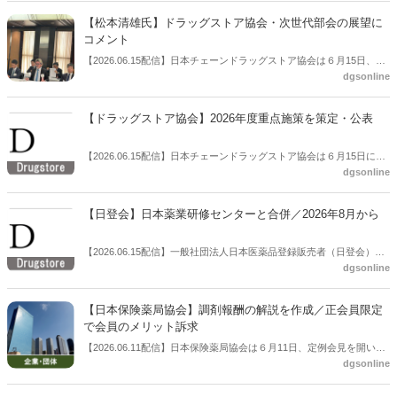
【松本清雄氏】ドラッグストア協会・次世代部会の展望に
コメント
【2026.06.15配信】日本チェーンドラッグストア協会は６月15日、総
dgsonline
会後の会見を開いた。この中で松本清雄氏（マツキヨココカラ＆カン
パニー代表取締役社長）が協会の次世代部会についてコメントした。
【ドラッグストア協会】2026年度重点施策を策定・公表
【2026.06.15配信】日本チェーンドラッグストア協会は６月15日に総
dgsonline
会を開き、総会後に会見を開催。策定した2026年度重点施策を公表し
た。
【日登会】日本薬業研修センターと合併／2026年8月から
【2026.06.15配信】一般社団法人日本医薬品登録販売者（日登会）は
dgsonline
６月15日、一般社団法人日本薬業研修センターと組織合併契約の締結
を総会で承認したと公表した。
【日本保険薬局協会】調剤報酬の解説を作成／正会員限定
で会員のメリット訴求
【2026.06.11配信】日本保険薬局協会は６月11日、定例会見を開い
dgsonline
た。この中で「調剤報酬等に係る解説」を作成したことを報告。協会
正会員限定への提供とすることで、協会会員のメリットも訴求したい