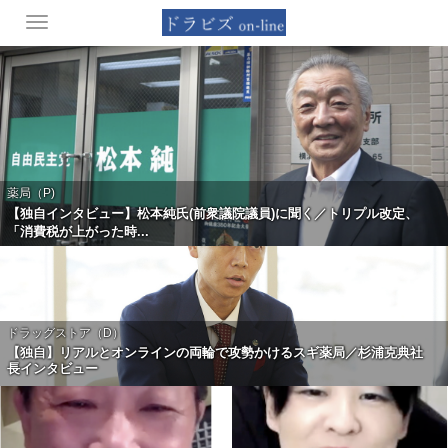
Toggle
navigation
薬局（P)
【独自インタビュー】松本純氏(前衆議院議員)に聞く／トリプル改定、
「消費税が上がった時...
ドラッグストア（D）
【独自】リアルとオンラインの両輪で攻勢かけるスギ薬局／杉浦克典社
長インタビュー