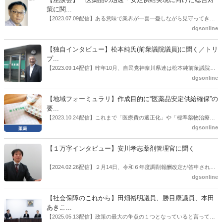
師の業務及び薬局の機能に関するワーキンググループ」に参考人とし
策に関...
ても出席していたイイジマ薬局（長野県上田市）開設者である飯島裕
【2023.07.09配信】ある意味で業界が一喜一憂しながら見守ってきた
也氏に聞いた。
厚労省「医薬品の迅速・安定供給実現に向けた総合対策に関する有識
dgsonline
者検討会」。10カ月にわたり13回の会議が開催され、６月12日に報告
書がとりまとめられた。ドラビズon-lineでは検討会を総括する目的で
【独自インタビュー】松本純氏(前衆議院議員)に聞く／トリ
厚労省医政局医薬産業振興・医療情報企画課長（医薬産業振興・医療
プ...
情報企画課セルフケア・セルフメディケーション推進室長併任）安藤
【2023.09.14配信】昨年10月、自民党神奈川県連は松本純前衆議院議
公一氏や青山学院大学名誉教授の三村優美子氏、 日本保険薬局協会医
員を「自民党神奈川1区」（横浜市中区・磯子区・金沢区）の支部長
dgsonline
薬品流通・ＯＴＣ検討委員会副委員長の原靖明氏を交えた座談会を実
に選出した。「1区支部長」は、次期衆院選挙で神奈川1区自民党公認
施した。
候補の前提となるもの。薬剤師に関わる政策に広く・深く関わってき
【地域フォーミュラリ】作成目的に“医薬品安定供給確保”の
た同氏の復活に向けた薬剤師業界の期待には熱いものがある。不透明
要...
感の払拭できない医療・介護・障害者サービスのトリプル改定等へ
【2023.10.24配信】これまで「医療費の適正化」や「標準薬物治療の
の、薬剤師業界の強い危機感の裏返しといってもいいだろう。本稿で
推進」などが目的とされることが多かった地域フォーミュラリの作
dgsonline
は松本氏にインタビューした。
成。ここに、明らかにもう１つの理由が追加されるようになってき
た。医薬品の安定供給確保だ。10月22日に開かれた「日本フォーミュ
【１万字インタビュー】安川孝志薬剤管理官に聞く
ラリ学会学術総会」で一般演題発表した飯田下伊那薬剤師会（長野県
飯田市）は、会員薬局から安定供給確保への強い要望があったことを
【2024.02.26配信】２月14日、令和６年度調剤報酬改定が答申され
受け、安定供給確保が見込めるPPI３成分について銘柄を含めて選定
た。本紙では、厚生労働省保険局医療課・薬剤管理官の安川孝志氏
dgsonline
したとした。
に、薬局に関係する調剤報酬改定の部分についてインタビューした。
【社会保障のこれから】田畑裕明議員、勝目康議員、本田
あきこ...
【2025.05.13配信】政策の最大の争点の１つとなっていると言っても