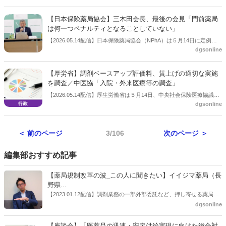
化・集約化などが提言されていることに反論した。「民間の薬局をど
う大規模化・集約化するのか」との疑問を呈した上で、「規模の大小
【日本保険薬局協会】三木田会長、最後の会見「門前薬局
や立地ではなく役割や機能、アウトプットで評価すべき」との考えを
は何一つペナルティとなることしていない」
示した。
【2026.05.14配信】日本保険薬局協会（NPhA）は５月14日に定例会
dgsonline
見を行った。６月の総会で会長交代を予定している三木田慎也会長
は、会長としての最後の会見となった。この中で三木田会長は門前薬
局について患者の支持を得てきたとの信念を改めて語り、「門前薬局
【厚労省】調剤ベースアップ評価料、賃上げの適切な実施
等立地依存減算」に対して「減算というのはペナルティに対して使う
を調査／中医協「入院・外来医療等の調査」
言葉。門前薬局は何一つペナルティとなることはしていない」と語っ
【2026.05.14配信】厚生労働省は５月14日、中央社会保険医療協議会
た。
dgsonline
を開いた。診療報酬調査専門組織「入院・外来医療等の調査・評価分
科会」で、令和８年度・９年度における入院・外来医療等の調査につ
いて議論した。
＜ 前のページ
3/106
次のページ ＞
編集部おすすめ記事
【薬局規制改革の波_この人に聞きたい】イイジマ薬局（長
野県...
【2023.01.12配信】調剤業務の一部外部委託など、押し寄せる薬局業
界への規制改革の波。この規制改革の波を薬局業界はどう受け止めた
dgsonline
らいいのか。薬局業界関係者の中にも迷いがある人も少なくないので
はないだろうか。本紙ではこうした問題について、厚労省「薬局薬剤
【座談会】「医薬品の迅速・安定供給実現に向けた総合対