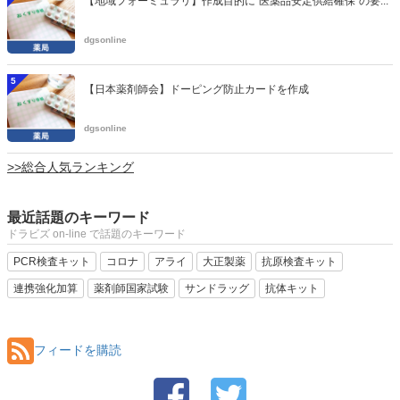
【地域フォーミュラリ】作成目的に“医薬品安定供給確保”の要...
dgsonline
5
【日本薬剤師会】ドーピング防止カードを作成
dgsonline
>>総合人気ランキング
最近話題のキーワード
ドラビズ on-line で話題のキーワード
PCR検査キット
コロナ
アライ
大正製薬
抗原検査キット
連携強化加算
薬剤師国家試験
サンドラッグ
抗体キット
フィードを購読