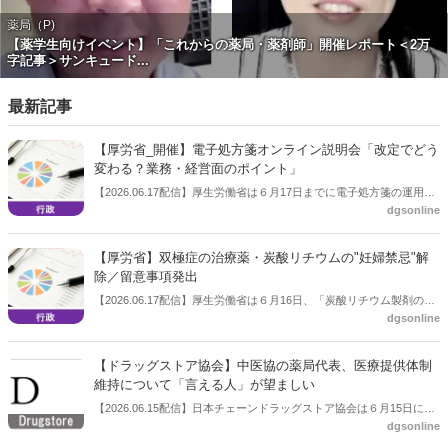
薬局（P)
【薬学生向けイベント】「これからの薬局・薬剤師」開催レポート＜2万
字記事＞サンキュード...
最新記事
【厚労省_開催】電子処方箋オンライン説明会「改定でどう
変わる？業務・経営面のポイント」
【2026.06.17配信】厚生労働省は６月17日までに電子処方箋の運用開
dgsonline
始や導入準備に関するオンライン説明会を開催すると告知した。
【厚労省】双極症の治療薬・炭酸リチウムの"妊婦禁忌"解
除／留意事項発出
【2026.06.17配信】厚生労働省は６月16日、「炭酸リチウム製剤の使
dgsonline
用にあたっての留意事項について」を発出した。
【ドラッグストア協会】中医協の薬局代表、医療提供体制
維持について「言える人」が望ましい
【2026.06.15配信】日本チェーンドラッグストア協会は６月15日に総
dgsonline
会開催後の会見を開いた。