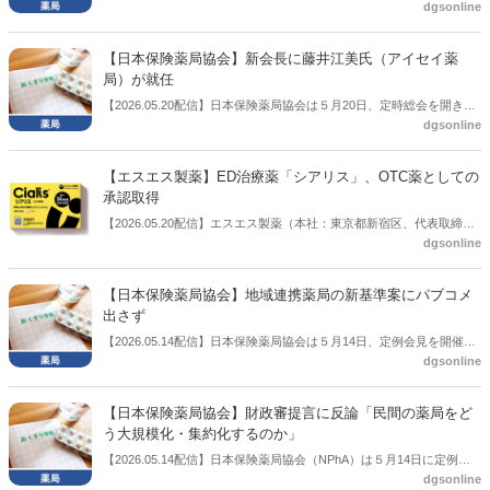
dgsonline
23期の理事を選任、承認した。
【日本保険薬局協会】新会長に藤井江美氏（アイセイ薬
局）が就任
【2026.05.20配信】日本保険薬局協会は５月20日、定時総会を開き、
dgsonline
新会長に藤井江美氏が就任した。
【エスエス製薬】ED治療薬「シアリス」、OTC薬としての
承認取得
【2026.05.20配信】エスエス製薬（本社：東京都新宿区、代表取締役
dgsonline
社長：元島陽子氏）は５月20日、ED治療薬「シアリス」について、
OTC医薬品としての製造販売承認を取得したと公表した。
【日本保険薬局協会】地域連携薬局の新基準案にパブコメ
出さず
【2026.05.14配信】日本保険薬局協会は５月14日、定例会見を開催し
dgsonline
た。この中で地域連携薬局の新基準案に対して協会としてパブリック
コメントを出す予定はないと説明した。
【日本保険薬局協会】財政審提言に反論「民間の薬局をど
う大規模化・集約化するのか」
【2026.05.14配信】日本保険薬局協会（NPhA）は５月14日に定例会
dgsonline
見を開き、財務省の財政制度等審議会（財政審）から薬局の大規模