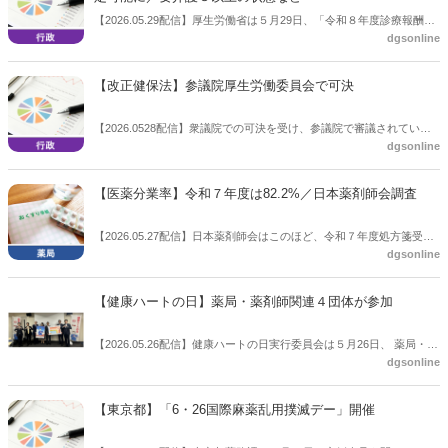
【2026.05.29配信】厚生労働省は５月29日、「令和８年度診療報酬改
dgsonline
定関連通知及び官報掲載事項の一部訂正について」を発出した。調剤
報酬では、個人宅の在宅訪問時を想定して新設した「在宅薬学総合体
制加算２」イ100点について、要介護３以上の状態の患者などの要件
【改正健保法】参議院厚生労働委員会で可決
を満たせば施設患者であっても算定可とした。令和８年度調剤報酬改
定では「在宅薬学総合体制加算１」を30点に増点するとともに、「在
【2026.0528配信】衆議院での可決を受け、参議院で審議されていた
宅薬学総合体制加算２」について、 単一建物診療患者が１人又は単一
dgsonline
健康保険法の改正案が５月28日、参議院厚生労働委員会で賛成多数で
建物居住者が１人の場合「イ」を新設し、 100点とした。またイ以外
可決した。近く成立する見通し。厚生労働委員会では附帯決議も決し
の場合で50点を設けていた。
た。
【医薬分業率】令和７年度は82.2%／日本薬剤師会調査
【2026.05.27配信】日本薬剤師会はこのほど、令和７年度処方箋受取
dgsonline
率、いわゆる医薬分業率を公表した。
【健康ハートの日】薬局・薬剤師関連４団体が参加
【2026.05.26配信】健康ハートの日実行委員会は５月26日、 薬局・ド
dgsonline
ラッグストア・病院による企画「血圧測ろうぜ！」に4団体、および
日本高血圧学会・日本高血圧協会が参加することについてプレス発表
会を開催した。
【東京都】「6・26国際麻薬乱用撲滅デー」開催