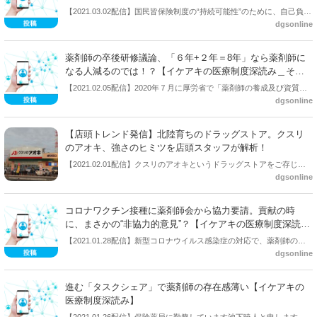
【2021.03.02配信】国民皆保険制度の“持続可能性”のために、自己負担
dgsonline
の在り方が広く議論されているのは、皆さん、ご存じだと思います。
薬剤に関しても同様ですが、その在り方は、どのような観点で議論さ
れるべきなのでしょうか？ 医薬品の専門家である薬剤師も、考えて
薬剤師の卒後研修議論、「６年+２年＝8年」なら薬剤師に
おくべきだと思います。
なる人減るのでは！？【イケアキの医療制度深読み＿その
３】
【2021.02.05配信】2020年７月に厚労省で「薬剤師の養成及び資質向
dgsonline
上等に関する検討会」が新設されました。この中のテーマの一つとし
て「薬剤師の卒後研修」が、議論されています。しかし、「卒後研
修」という言葉が独り歩きしているように思っています。また、薬局
【店頭トレンド発信】北陸育ちのドラッグストア。クスリ
現場と教育現場がともにできることはまだまだたくさんあるなぁとい
のアオキ、強さのヒミツを店頭スタッフが解析！
う気がしています。
【2021.02.01配信】クスリのアオキというドラッグストアをご存じだ
dgsonline
ろうか。1985年設立し、主に北陸3県、信越地方に出店。地域を絞って
出店するドミナント戦略で今成長中のドラッグストアだ。2013年以降
は毎年いずれかの都道府県に1号店をオープンし、出店エリアを拡大。
コロナワクチン接種に薬剤師会から協力要請。貢献の時
ドラッグストア成長率ナンバーワンの企業として注目を集めている。
に、まさかの“非協力的意見”？【イケアキの医療制度深読み
北陸で成長してきたクスリのアオキの強さはいったい何なのか。実際
＿その２】
【2021.01.28配信】新型コロナウイルス感染症の対応で、薬剤師の存
に店舗に足を運んで見学し考察、都心のドラッグストアとの違いを比
dgsonline
在感が薄いとも指摘されている中、1月15日に公表された「新型コロナ
較する。（記事＝登録販売者ライター・「梨さん」）。
ウイルス感染症に係る予防接種の実施に係る手引き（第1.1版）」 で
は、医療機関以外で接種を行う場合の接種従事者として薬剤師も記載
進む「タスクシェア」で薬剤師の存在感薄い【イケアキの
されている。そして、日本薬剤師会は都道府県薬剤師会に対して、市
医療制度深読み】
町村や郡市区医師会等からの要請に応じて体制を整えるよう要請を出