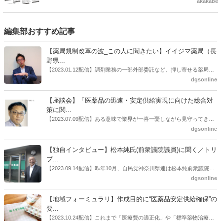
akakabe
忙は、店舗で働くスタッフにとって大きな心的負担となっており、当
社が営業継続をしていく中での懸念事項となっていました。そんなス
タッフの心の支えとなったのが、お客様からいただく「感謝の声」で
した。店頭で働くスタッフへの「ありがとう」、そして当社が行った
編集部おすすめ記事
マスク等の寄贈に対する各所からの「ありがとう」のお言葉に私たち
は大きな力をいただきました。暖かいお言葉への感謝をお伝えすると
【薬局規制改革の波_この人に聞きたい】イイジマ薬局（長
共に、今最前線で奮闘されている医療従事者やエッセンシャルワーカ
野県...
ーなど、人々の健康や暮らしを守るすべての方にエールを送ります。
【2023.01.12配信】調剤業務の一部外部委託など、押し寄せる薬局業
アカカベは新型コロナウイルス終息を願い、スタッフ一丸となって頑
界への規制改革の波。この規制改革の波を薬局業界はどう受け止めた
dgsonline
張ります。
らいいのか。薬局業界関係者の中にも迷いがある人も少なくないので
はないだろうか。本紙ではこうした問題について、厚労省「薬局薬剤
【座談会】「医薬品の迅速・安定供給実現に向けた総合対
師の業務及び薬局の機能に関するワーキンググループ」に参考人とし
策に関...
ても出席していたイイジマ薬局（長野県上田市）開設者である飯島裕
【2023.07.09配信】ある意味で業界が一喜一憂しながら見守ってきた
也氏に聞いた。
厚労省「医薬品の迅速・安定供給実現に向けた総合対策に関する有識
dgsonline
者検討会」。10カ月にわたり13回の会議が開催され、６月12日に報告
書がとりまとめられた。ドラビズon-lineでは検討会を総括する目的で
【独自インタビュー】松本純氏(前衆議院議員)に聞く／トリ
厚労省医政局医薬産業振興・医療情報企画課長（医薬産業振興・医療
プ...
情報企画課セルフケア・セルフメディケーション推進室長併任）安藤
【2023.09.14配信】昨年10月、自民党神奈川県連は松本純前衆議院議
公一氏や青山学院大学名誉教授の三村優美子氏、 日本保険薬局協会医
員を「自民党神奈川1区」（横浜市中区・磯子区・金沢区）の支部長
dgsonline
薬品流通・ＯＴＣ検討委員会副委員長の原靖明氏を交えた座談会を実
に選出した。「1区支部長」は、次期衆院選挙で神奈川1区自民党公認
施した。
候補の前提となるもの。薬剤師に関わる政策に広く・深く関わってき
【地域フォーミュラリ】作成目的に“医薬品安定供給確保”の
た同氏の復活に向けた薬剤師業界の期待には熱いものがある。不透明
要...
感の払拭できない医療・介護・障害者サービスのトリプル改定等へ
【2023.10.24配信】これまで「医療費の適正化」や「標準薬物治療の