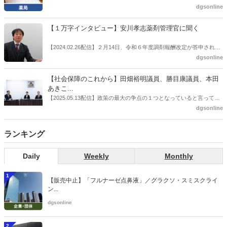
の、薬剤師業界の強い危機感の裏返しといってもいいだろう。本稿で
推進」などが目的とされることが多かった地域フォーミュラリの作
dgsonline
は松本氏にインタビューした。
成。ここに、明らかにもう１つの理由が追加されるようになってき
た。医薬品の安定供給確保だ。10月22日に開かれた「日本フォーミュ
【１万字インタビュー】安川孝志薬剤管理官に聞く
ラリ学会学術総会」で一般演題発表した飯田下伊那薬剤師会（長野県
飯田市）は、会員薬局から安定供給確保への強い要望があったことを
【2024.02.26配信】２月14日、令和６年度調剤報酬改定が答申され
受け、安定供給確保が見込めるPPI３成分について銘柄を含めて選定
た。本紙では、厚生労働省保険局医療課・薬剤管理官の安川孝志氏
dgsonline
したとした。
に、薬局に関係する調剤報酬改定の部分についてインタビューした。
【社会保障のこれから】田畑裕明議員、勝目康議員、本田
あきこ...
【2025.05.13配信】政策の最大の争点の１つとなっていると言っても
よいのが社会保障のこれからのあり方だ。特に与党では、政府関係者
dgsonline
側の議員も多く、ある意味で決定事項の中でしか意見発信しづらい面
もある。個々の議員はどんなビジョンを描いているのか。本紙では座
ランキング
談会を開いた。
Daily
Weekly
Monthly
1
【販売中止】「フルナーゼ点鼻液」／グラクソ・スミスクライ
ン...
dgsonline
2