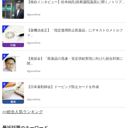
【独自インタビュー】松本純氏(前衆議院議員)に聞く／トリプ...
dgsonline
3
【薬機法改正】「指定濫用防止医薬品」にデキストロメトルフ
ァ...
dgsonline
4
【座談会】「医薬品の迅速・安定供給実現に向けた総合対策に
関...
dgsonline
5
【日本薬剤師会】ドーピング防止カードを作成
dgsonline
>>総合人気ランキング
最近話題のキーワード