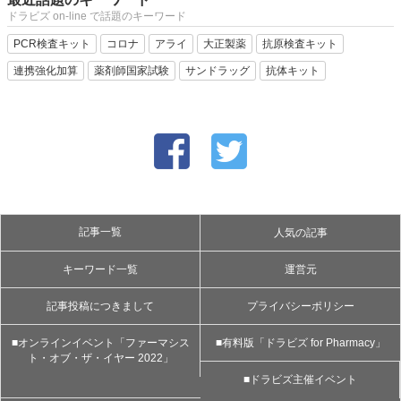
ドラビズ on-line で話題のキーワード
PCR検査キット
コロナ
アライ
大正製薬
抗原検査キット
連携強化加算
薬剤師国家試験
サンドラッグ
抗体キット
記事一覧
人気の記事
キーワード一覧
運営元
記事投稿につきまして
プライバシーポリシー
■オンラインイベント「ファーマシス
■有料版「ドラビズ for Pharmacy」
ト・オブ・ザ・イヤー 2022」
■ドラビズ主催イベント