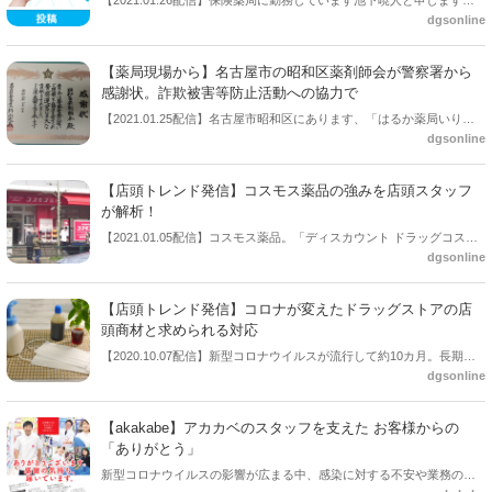
【2021.01.26配信】保険薬局に勤務しています池下暁人と申します。
した。薬剤師が貢献すべき時といえる。・・・しかし、SNS上で非協
dgsonline
SNSなどでは「イケアキ」の通称で発信させていただいています。な
力的な意見が出ていることに愕然としている。
んと今回、ドラビズon-lineさんで【イケアキの医療制度深読み】と題
して、気になる医療政策の動向と私見を寄稿させていただけることに
【薬局現場から】名古屋市の昭和区薬剤師会が警察署から
なりました。しかも私なりの内容、書き方、タイミングで大丈夫との
感謝状。詐欺被害等防止活動への協力で
こと。どんだけドラビズさん寛大なんや・・・。たまたま勉強会で“タ
【2021.01.25配信】名古屋市昭和区にあります、「はるか薬局いりな
スクシェア”について何気なく発言したのですが、それがもとで今回の
dgsonline
か」で、勤務しています鍋谷伸子と申します。このほど、所属してい
お話をいただきましたので人生何があるか分かりません。そういう縁
る名古屋市の昭和区薬剤師会が、昭和警察署から感謝状をいただくと
もあって、今回は『タスクシェア、薬剤師は“負け”…？』というテーマ
いう、思いがけない嬉しいことがありました。詐欺被害等を防止する
で寄稿したいと思います。
【店頭トレンド発信】コスモス薬品の強みを店頭スタッフ
啓発活動をご評価くださったものです。
が解析！
【2021.01.05配信】コスモス薬品。「ディスカウント ドラッグコスモ
dgsonline
ス」というチェーン名で九州中心に運営しているドラッグストア企業
だ。福岡県に本社を置き九州地区や関西地区で成長を続け、西日本で
大きなシェアを獲得。2019年4月には東京都渋谷区に広尾駅店をオープ
【店頭トレンド発信】コロナが変えたドラッグストアの店
ンし、首都圏初進出を果たした。2020年12月現在、首都圏内の店舗は
頭商材と求められる対応
15店舗までにのぼる。様々なエリアに出店し、業績を上げ続けている
【2020.10.07配信】新型コロナウイルスが流行して約10カ月。長期化
コスモス薬品の強みとはいったい何なのか。ドラッグストアに勤務す
dgsonline
に伴い、新しい生活様式が取り入れられる中、ドラッグストアの店頭
る登録販売者の視点から、競合各社と比較をしながら考察し、ドラッ
にも大きな変化が起きた。店頭商材の変化だ。今、ドラッグストア
グストア店員と顧客、双方の目線からレポートする（記事＝登録販売
は、新たなカテゴリーとして、除菌・消毒の知識を持っているスタッ
者ライター・「梨さん」）。
【akakabe】アカカベのスタッフを支えた お客様からの
フが力を発揮するステージに入っている。【店頭トレンド発信】コー
「ありがとう」
ナーでは、新商品やトレンド、売り場のポイント、顧客の変化などド
新型コロナウイルスの影響が広まる中、感染に対する不安や業務の繁
ラッグストアについて、現役店員ならではの視点でレポートする。