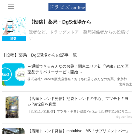
Toggle
navigation
【投稿】薬局・DgS現場から
読者など、ドラッグストア・薬局関係者からの投稿で
す
【投稿】薬局・DgS現場からの記事一覧
～通販できるみんなのお薬／関東エリア初「Wolt」にて医
薬品デリバリーサービス開始 ～
株式会社eLcrews(販売店舗名：おうちに届くみんなのお薬、東京都杉
宮﨑亮太
並区、代表取締役社長：牧野孝哉)は、9月1日(木)より東京都杉並区エ
リア(※)を対象に、Wolt Japan株式会社が展開するデリバリーサービ
ス「Wolt(ウォルト)」にて関東エリア初となるOTC医薬品、日用品、化
【店頭トレンド発信】池袋トレンドの中心、マツモトキヨ
粧品等約1500種類のデリバリーを開始します。 《買い物困難者の手助
シPart2店を直撃
けに》 高齢化に伴い日常の買い物に困難をきたす買い物困難者の増加
【2021.10.21配信】マツモトキヨシ池袋Part2店は2019年11月にリニュ
が社会問題化しており、それらを解決すべく、今後需要が拡大する
dgsonline
ーアルオープンした新しいカタチの都市型店舗だ。体験・体感・発見
「即時配達」にて、地域の方への買い物不便を解消し豊かな生活のサ
をテーマとし、従来のドラッグストアでは感じることが出来ない体験
ポート・セルフメディケーションの推進をサポートしてまいります。
を提供している。都内中心部の店舗に新たなモチーフを掲げて再スタ
【店頭トレンド発信】matukiyo LAB「サプリメントバー」