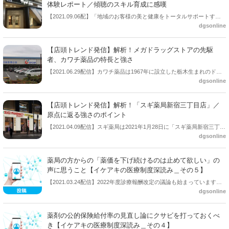
ートを切るのは企業側としても実験的な要素が大きい。人々に定着す
体験レポート／傾聴のスキル育成に感嘆
るまで時間がかかり、地域に馴染めず閉店のリスクもある中、2021年
【2021.09.06配】「地域のお客様の美と健康をトータルサポートす
現在、コロナ禍に負けずに池袋の街を活気づけている。今回はリニュ
dgsonline
る」をコンセプトに展開する「matukiyo LAB」。薬剤師・管理栄養
ーアル当初から注目していたマツモトキヨシPart2店を紹介。ここの店
士・ビューティスペシャリストが専門的な知識ときめ細やかなサービ
舗ならではのエンターテイメント性に富んだ魅力をお伝えする。【記
スを提供する新しいスタイルのマツモトキヨシだ。管理栄養士が提供
事＝登録販売者ライター・「梨さん」】
【店頭トレンド発信】解析！メガドラッグストアの先駆
するサービス「サプリメントバー」では顧客の悩みや生活習慣から必
者、カワチ薬品の特長と強さ
要な栄養素を提案、自分に合ったサプリメントをつくることができ
【2021.06.29配信】カワチ薬品は1967年に設立した栃木生まれのドラ
る。今回は実際にサプリメントバーを体験しレポートする。2021年10
dgsonline
ッグストアだ。400坪以上の大型店を中心に店舗を展開。1000坪以上の
月にはココカラファインと経営統合を控えているマツモトキヨシ。前
広さを持つ大型店も所有し、メガドラッグストア形態を主流とする。
回レポートした対面サービスを含めて、両者ににどのような共通点が
売上規模もメガ級で、カワチ薬品一店舗の売り上げ平均は一般的なド
あるのか。【記事＝登録販売者ライター・「梨さん」】
【店頭トレンド発信】解析！「スギ薬局新宿三丁目店」／
ラッグストアの約２倍ともいわれる。交通量の多い沿線での出店が多
原点に返る強さのポイント
いため、東京での出店はわずか１店舗。都心ではなかなか見かけるこ
【2021.04.09配信】スギ薬局は2021年1月28日に「スギ薬局新宿三丁目
とがない企業だが、ドラッグストア市場ではトップ10クラスであり、
dgsonline
店」をオープンした。売り場面積は１階と地下を合わせて212坪。新宿
これからの成長が期待される企業のひとつだ。今回はカワチ薬品の強
三丁目周辺では最大級のドラッグストアだ。地下１階はほぼすべてビ
さを考察。メガドラッグストアのポイントも盛り込んでレポートす
ューティコーナーとなっており、売り場面積はスギ薬局内でも最大規
る。【記事＝登録販売者ライター・「梨さん」】
薬局の方からの「薬価を下げ続けるのは止めて欲しい」の
模を誇る。同店をドラッグストアに勤務する登録販売者の視点から考
声に思うこと【イケアキの医療制度深読み＿その５】
察。2020年12月にオープンしたココカラファイン東京新宿三丁目店と
【2021.03.24配信】2022年度診療報酬改定の議論も始まっています。
比較しながらドラッグストア店員の目線からレポートする。【記事＝
dgsonline
今回は薬局の方からの「薬価を下げ続けるのは止めて欲しい」の声に
登録販売者ライター・「梨さん」】
思うことを掘り下げさせていただこうと思います。
薬剤の公的保険給付率の見直し論にクサビを打っておくべ
き【イケアキの医療制度深読み＿その４】