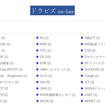
月
(2)
5G
(1)
5歳以下
(1)
SOK
(1)
AMR
(2)
AMR臨床リファレ
M
(1)
CPC
(1)
CSR
(4)
JP
(1)
DX
(10)
Dカウンセラー
D治療薬
(1)
EHR
(1)
EPファーマラ
t Care DEPOT
(1)
GMOヘルステック
(1)
GOOD AID
(2)
nky DrugStores
(1)
GoTo
(1)
Google
(1)
PVワクチン
(1)
I&H
(5)
ICT
(3)
CP
(2)
JAHI
(1)
JAPANドラッグ
PA
(2)
KKR札幌医療センター
(1)
LGBT
(1)
BO
(2)
MICIN
(2)
MONET
(1)