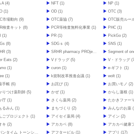
＆A
(4)
NFT
(1)
NP
(1)
O
(1)
OD
(1)
OTC
(3)
TC市場動向
(9)
OTC薬協
(7)
OTC販売ルー
CR検査キット
(8)
PCR等検査無料化事業
(1)
PHC
(1)
I
(1)
PR
(1)
PickGo
(2)
Gs
(8)
SDGｓ
(4)
SNS
(1)
HR
(3)
SRHR pharmacy PROject
(1)
Segment of on
er Eats
(2)
Vドラッグ
(5)
V・ドラッグ
(7
amo
(1)
curon
(1)
e-ギフト
(1)
tee
(1)
k規制改革推進会議
(1)
wolt
(1)
薬手帳
(6)
お詫び
(1)
お買いモノ
(2)
かりつけ薬剤師
(5)
かぜ
(1)
からし蓮根
(1)
か庁
(1)
さくら薬局
(2)
たかきファー
ぁるみん
(1)
まちづくり
(2)
みんなのお薬
(
んごプロジェクト
(1)
アイセイ薬局
(4)
アイン
(2)
オキ
(2)
アカカベ
(8)
アカカベ健康フェア20
ンタイム トーンショットクリーム
アフターピル
(1)
(1)
アプリ
(17)