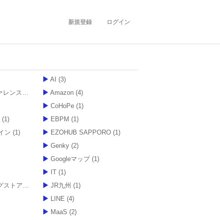
新規登録
ログイン
AI
(3)
ンスセンター
(2)
Amazon
(4)
CoHoPe
(1)
(1)
EBPM
(1)
イン
(1)
EZOHUB SAPPORO
(1)
Genky
(2)
Googleマップ
(1)
IT
(1)
ストアショー
(5)
JR九州
(1)
LINE
(4)
MaaS
(2)