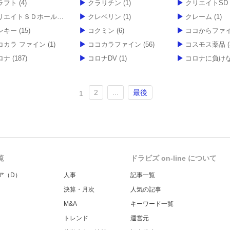
ラフト
(4)
クラリチン
(1)
クリエイトSD
エイトＳＤホールディングス
クレベリン
(1)
(1)
クレーム
(1)
ンキー
(15)
コクミン
(6)
ココからファ
コカラ ファイン
(1)
ココカラファイン
(56)
コスモス薬品
(
ロナ
(187)
コロナDV
(1)
コロナに負け
2
...
最後
1
覧
ドラビズ on-line について
ア（D）
人事
記事一覧
決算・月次
人気の記事
M&A
キーワード一覧
トレンド
運営元