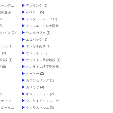
ディングス
(1)
アンサング
(1)
度深読み
(6)
イベント
(5)
1)
インターンシップ
(1)
3)
インフル・コロナ同時検査キット
(1)
デバイス
(1)
ウエルカフェ
(1)
エコバッグ
(1)
トール
(1)
エンゼル薬局
(1)
ト
(2)
オンライン
(2)
康相談
(1)
オンライン受診施設
(1)
療
(9)
オンライン診療受診施設
(1)
(1)
オーケー
(2)
カウンセリング
(1)
カメガヤ
(4)
1)
キャッシュレス
(2)
ィングス
(20)
クエリエイトエス・ディー
(1)
ディングス
クスリのマルエ
(37)
(3)