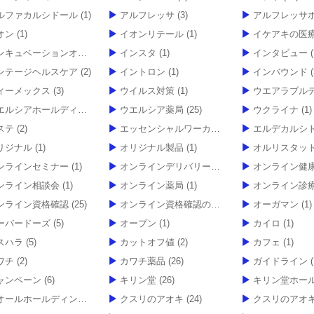
ルファカルシドール
(1)
アルフレッサ
(3)
アルフレッサホール
オン
(1)
イオンリテール
(1)
イケアキの医療制
ンキュベーションオフィス
(1)
インスタ
(1)
インタビュー
(
ンテージヘルスケア
(2)
イントロン
(1)
インバウンド
(
ィーメックス
(3)
ウイルス対策
(1)
ウエアラブル
エルシアホールディングス
(70)
ウエルシア薬局
(25)
ウクライナ
(1)
ステ
(2)
エッセンシャルワーカー
(1)
エルデカルシ
リジナル
(1)
オリジナル製品
(1)
オルリスタッ
ンラインセミナー
(1)
オンラインデリバリーサービス
(1)
オンライン健
ンライン相談会
(1)
オンライン薬局
(1)
オンライン診
ンライン資格確認
(25)
オンライン資格確認の導入・普及に関する加算の特例措置
オーガマン
(1)
ーバードーズ
(5)
オープン
(1)
カイロ
(1)
スハラ
(5)
カットオフ値
(2)
カフェ
(1)
ワチ
(2)
カワチ薬品
(26)
ガイドライン
(
ャンペーン
(6)
キリン堂
(26)
キリン堂ホールデ
オールホールディングス
(3)
クスリのアオキ
(24)
クスリのアオキホール