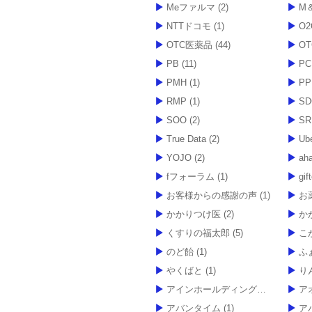
Meファルマ
(2)
M
NTTドコモ
(1)
O2
OTC医薬品
(44)
O
PB
(11)
P
PMH
(1)
PP
RMP
(1)
SD
SOO
(2)
SR
True Data
(2)
Ub
YOJO
(2)
ah
fフォーラム
(1)
gif
お客様からの感謝の声
(1)
お
かかりつけ医
(2)
か
くすりの福太郎
(5)
こ
のど飴
(1)
ふ
やくばと
(1)
り
アインホールディングス
(9)
ア
アバンタイム
(1)
アバ