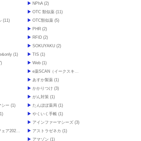
NPhA
(2)
OTC 類似薬
(11)
ル
(11)
OTC類似薬
(5)
PHR
(2)
RFID
(2)
SOKUYAKU
(2)
e&only
(1)
TIS
(1)
)
Web
(1)
e薬SCAN（イークスキャン）
(1)
あすか製薬
(1)
かかりつけ
(3)
がん対策
(1)
マシー
(1)
たんぽぽ薬局
(1)
1)
やくいく手帳
(1)
アインファーマシーズ
(3)
21オンライン
アストラゼネカ
(1)
(1)
アマゾン
(1)