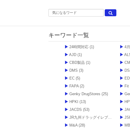
キーワード一覧
24時間対応
(1)
4
AJD
(1)
AL
CBD製品
(1)
C
DMS
(3)
DS
EC
(5)
E
FAPA
(2)
Fi
Genky DrugStores
(25)
Ge
HPKI
(13)
H
JACDS
(53)
JA
JR九州ドラッグイレブン
(3)
JS
M&A
(28)
M