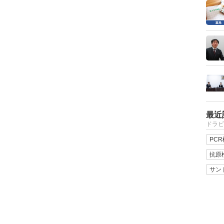
最近
ドラビ
PC
抗原
サン