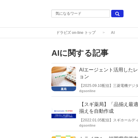
ドラビズ on-line トップ
AI
AIに関する記事
AIエージェント活用した
ョン
【2025.09.10配信】三菱電
長：武田 聡氏）は、「AI エー
dgsonline
ータ（以下「レセコン」）と電子
発に着手したと公表した。本サービス
【スギ薬局】「品揃え最適
薬剤師会学術大会」に参考出展す
揃えを自動作成
【2022.01.05配信】スギホ
揃え最適化AI」を共同開発し、運
dgsonline