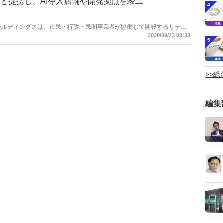
と提携し、AI導入店舗や開発拠点を竣工
4
アルホールディングスは、市⺠・⾏政・⺠間事業者が協働して開設するリテー
タウン ムスブ宮若」の構想を発表した。同社と福岡県宮若市が連携協定を
2020/09/23 09:33
5
 ムスブ宮若」は、リテールAI 企業のトライアルと宮若市が協⼒して始
ロジェクトではトライアルグループの AI 開発拠点開設やスーパーセン
建設の他、同グループ初の業態となるファッションビレッジの開設など
>>
編集