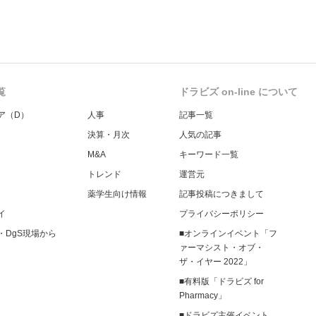
覧
ドラビズ on-line について
ア（D）
人事
記事一覧
決算・月次
人気の記事
M&A
キーワード一覧
トレンド
運営元
薬学生向け情報
記事投稿につきまして
イ
プライバシーポリシー
・DgS現場から
■オンラインイベント「フ
ァーマシスト・オブ・
ザ・イヤー 2022」
■有料版「ドラビズ for
Pharmacy」
■ドラビズ主催イベント