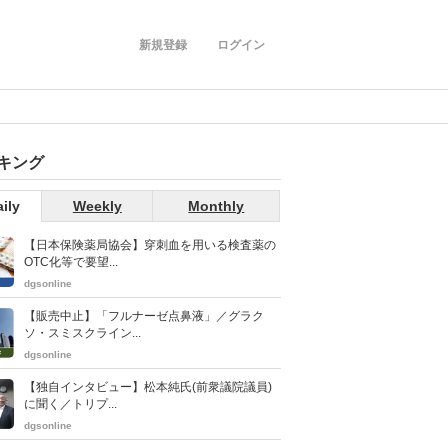
新規登録
ログイン
キング
ily
Weekly
Monthly
【日本保険薬局協会】穿刺血を用いる検査薬の
OTC化等で要望...
dgsonline
【販売中止】「フルナーゼ点鼻液」／グラク
ソ・スミスクライン...
dgsonline
【独自インタビュー】松本純氏(前衆議院議員)
に聞く／トリプ...
dgsonline