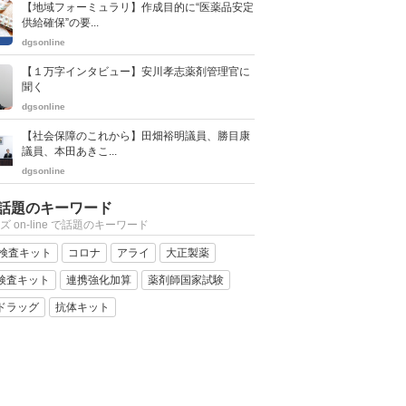
【地域フォーミュラリ】作成目的に“医薬品安定
供給確保”の要...
dgsonline
【１万字インタビュー】安川孝志薬剤管理官に
聞く
dgsonline
【社会保障のこれから】田畑裕明議員、勝目康
議員、本田あきこ...
dgsonline
話題のキーワード
ズ on-line で話題のキーワード
R検査キット
コロナ
アライ
大正製薬
検査キット
連携強化加算
薬剤師国家試験
ドラッグ
抗体キット