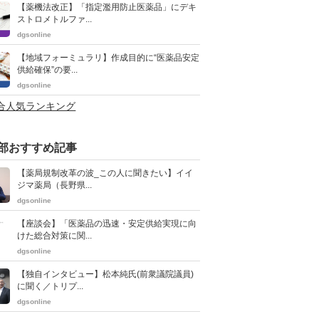
【薬機法改正】「指定濫用防止医薬品」にデキ
ストロメトルファ...
dgsonline
【地域フォーミュラリ】作成目的に“医薬品安定
供給確保”の要...
dgsonline
総合人気ランキング
部おすすめ記事
【薬局規制改革の波_この人に聞きたい】イイ
ジマ薬局（長野県...
dgsonline
【座談会】「医薬品の迅速・安定供給実現に向
けた総合対策に関...
dgsonline
【独自インタビュー】松本純氏(前衆議院議員)
に聞く／トリプ...
dgsonline