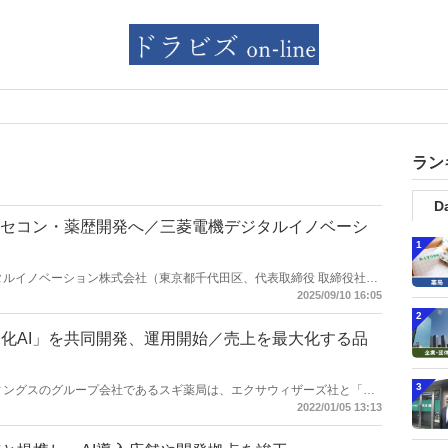
ラン
Da
レセコン・薬歴開発へ／三菱電機デジタルイノベーシ
1
機デジタルイノベーション株式会社（東京都千代田区、代表取締役 取締役社
ジェントが生みだす新たな薬局体験」をコンセプトとし、レセプトコンピュ
2025/09/10 16:05
薬歴を融合した「保険薬局向けオールインワンプラットフォーム」の開
2
のプロトタイプを、2025年10月12日から開催される「第58回 日本
化AI」を共同開発、運用開始／売上を最大化する品
る予定。
3
ールディングスのグループ会社であるスギ薬局は、エクサウィザーズ社と「品
用を開始した。
2022/01/05 13:13