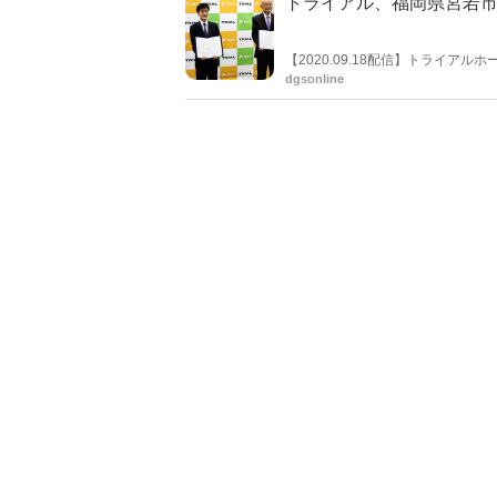
トライアル、福岡県宮若市
【2020.09.18配信】トライ
ルAI 開発拠点「リモートワーク
dgsonline
締結した。「リモートワークタウン
めるまちづくりプロジェクト。同プ
ター出店、トライアル従業員寮の
を予定している。