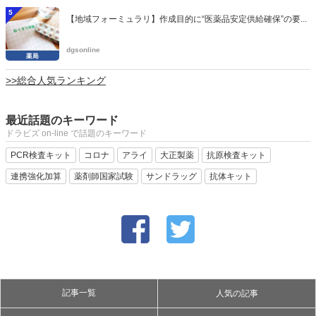
5
【地域フォーミュラリ】作成目的に“医薬品安定供給確保”の要...
dgsonline
>>総合人気ランキング
最近話題のキーワード
ドラビズ on-line で話題のキーワード
PCR検査キット
コロナ
アライ
大正製薬
抗原検査キット
連携強化加算
薬剤師国家試験
サンドラッグ
抗体キット
記事一覧
人気の記事