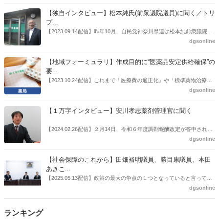
者検討会」。10カ月にわたり13回の会議が開催され、６月12日に報告
書がとりまとめられた。ドラビズon-lineでは検討会を総括する目的で
【独自インタビュー】松本純氏(前衆議院議員)に聞く／トリ
厚労省医政局医薬産業振興・医療情報企画課長（医薬産業振興・医療
プ...
情報企画課セルフケア・セルフメディケーション推進室長併任）安藤
【2023.09.14配信】昨年10月、自民党神奈川県連は松本純前衆議院議
公一氏や青山学院大学名誉教授の三村優美子氏、 日本保険薬局協会医
員を「自民党神奈川1区」（横浜市中区・磯子区・金沢区）の支部長
dgsonline
薬品流通・ＯＴＣ検討委員会副委員長の原靖明氏を交えた座談会を実
に選出した。「1区支部長」は、次期衆院選挙で神奈川1区自民党公認
施した。
候補の前提となるもの。薬剤師に関わる政策に広く・深く関わってき
【地域フォーミュラリ】作成目的に“医薬品安定供給確保”の
た同氏の復活に向けた薬剤師業界の期待には熱いものがある。不透明
要...
感の払拭できない医療・介護・障害者サービスのトリプル改定等へ
【2023.10.24配信】これまで「医療費の適正化」や「標準薬物治療の
の、薬剤師業界の強い危機感の裏返しといってもいいだろう。本稿で
推進」などが目的とされることが多かった地域フォーミュラリの作
dgsonline
は松本氏にインタビューした。
成。ここに、明らかにもう１つの理由が追加されるようになってき
た。医薬品の安定供給確保だ。10月22日に開かれた「日本フォーミュ
【１万字インタビュー】安川孝志薬剤管理官に聞く
ラリ学会学術総会」で一般演題発表した飯田下伊那薬剤師会（長野県
飯田市）は、会員薬局から安定供給確保への強い要望があったことを
【2024.02.26配信】２月14日、令和６年度調剤報酬改定が答申され
受け、安定供給確保が見込めるPPI３成分について銘柄を含めて選定
た。本紙では、厚生労働省保険局医療課・薬剤管理官の安川孝志氏
dgsonline
したとした。
に、薬局に関係する調剤報酬改定の部分についてインタビューした。
【社会保障のこれから】田畑裕明議員、勝目康議員、本田
あきこ...
【2025.05.13配信】政策の最大の争点の１つとなっていると言っても
よいのが社会保障のこれからのあり方だ。特に与党では、政府関係者
dgsonline
側の議員も多く、ある意味で決定事項の中でしか意見発信しづらい面
もある。個々の議員はどんなビジョンを描いているのか。本紙では座
ランキング
談会を開いた。