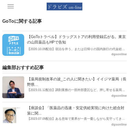
Toggle
navigation
GoToに関する記事
【GoToトラベル】ドラッグストアの利用登録広がる。東京
の山田薬品もHPで告知
【2020.10.09配信】宿泊を伴う、または日帰りの国内旅行の代金総額
dgsonline
の１／２相当額を国が支援する「GoToトラベル事業」へのドラッグス
トア企業の登録が広がっている。給付額の内、７０％は旅行代金の割
引だが、３０％は旅行先で使える「地域共通クーポン」として付与さ
編集部おすすめ記事
れるもので、この「地域共通クーポン」の事業者としてドラッグスト
アの登録が増えている。10月１日からは東京発着の旅行が追加され、
【薬局規制改革の波_この人に聞きたい】イイジマ薬局（長
東京で店舗を展開する山田薬品なども利用可能なことをホームページ
野県...
で告知している。
【2023.01.12配信】調剤業務の一部外部委託など、押し寄せる薬局業
界への規制改革の波。この規制改革の波を薬局業界はどう受け止めた
dgsonline
らいいのか。薬局業界関係者の中にも迷いがある人も少なくないので
はないだろうか。本紙ではこうした問題について、厚労省「薬局薬剤
【座談会】「医薬品の迅速・安定供給実現に向けた総合対
師の業務及び薬局の機能に関するワーキンググループ」に参考人とし
策に関...
ても出席していたイイジマ薬局（長野県上田市）開設者である飯島裕
【2023.07.09配信】ある意味で業界が一喜一憂しながら見守ってきた
也氏に聞いた。
厚労省「医薬品の迅速・安定供給実現に向けた総合対策に関する有識
dgsonline