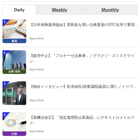
Daily
Weekly
Monthly
1
【日本保険薬局協会】穿刺血を用いる検査薬のOTC化等で要望...
dgsonline
2
【販売中止】「フルナーゼ点鼻液」／グラクソ・スミスクライ
ン...
dgsonline
3
【独自インタビュー】松本純氏(前衆議院議員)に聞く／トリプ...
dgsonline
4
【薬機法改正】「指定濫用防止医薬品」にデキストロメトルフ
ァ...
dgsonline