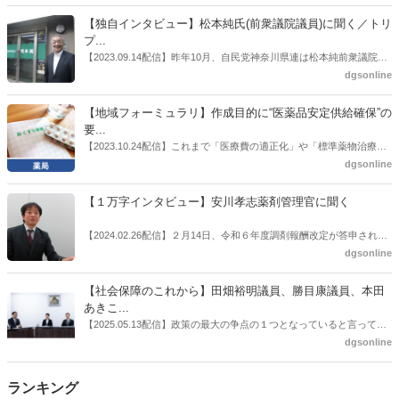
者検討会」。10カ月にわたり13回の会議が開催され、６月12日に報告
書がとりまとめられた。ドラビズon-lineでは検討会を総括する目的で
【独自インタビュー】松本純氏(前衆議院議員)に聞く／トリ
厚労省医政局医薬産業振興・医療情報企画課長（医薬産業振興・医療
プ...
情報企画課セルフケア・セルフメディケーション推進室長併任）安藤
【2023.09.14配信】昨年10月、自民党神奈川県連は松本純前衆議院議
公一氏や青山学院大学名誉教授の三村優美子氏、 日本保険薬局協会医
員を「自民党神奈川1区」（横浜市中区・磯子区・金沢区）の支部長
dgsonline
薬品流通・ＯＴＣ検討委員会副委員長の原靖明氏を交えた座談会を実
に選出した。「1区支部長」は、次期衆院選挙で神奈川1区自民党公認
施した。
候補の前提となるもの。薬剤師に関わる政策に広く・深く関わってき
【地域フォーミュラリ】作成目的に“医薬品安定供給確保”の
た同氏の復活に向けた薬剤師業界の期待には熱いものがある。不透明
要...
感の払拭できない医療・介護・障害者サービスのトリプル改定等へ
【2023.10.24配信】これまで「医療費の適正化」や「標準薬物治療の
の、薬剤師業界の強い危機感の裏返しといってもいいだろう。本稿で
推進」などが目的とされることが多かった地域フォーミュラリの作
dgsonline
は松本氏にインタビューした。
成。ここに、明らかにもう１つの理由が追加されるようになってき
た。医薬品の安定供給確保だ。10月22日に開かれた「日本フォーミュ
【１万字インタビュー】安川孝志薬剤管理官に聞く
ラリ学会学術総会」で一般演題発表した飯田下伊那薬剤師会（長野県
飯田市）は、会員薬局から安定供給確保への強い要望があったことを
【2024.02.26配信】２月14日、令和６年度調剤報酬改定が答申され
受け、安定供給確保が見込めるPPI３成分について銘柄を含めて選定
た。本紙では、厚生労働省保険局医療課・薬剤管理官の安川孝志氏
dgsonline
したとした。
に、薬局に関係する調剤報酬改定の部分についてインタビューした。
【社会保障のこれから】田畑裕明議員、勝目康議員、本田
あきこ...
【2025.05.13配信】政策の最大の争点の１つとなっていると言っても
よいのが社会保障のこれからのあり方だ。特に与党では、政府関係者
dgsonline
側の議員も多く、ある意味で決定事項の中でしか意見発信しづらい面
もある。個々の議員はどんなビジョンを描いているのか。本紙では座
ランキング
談会を開いた。