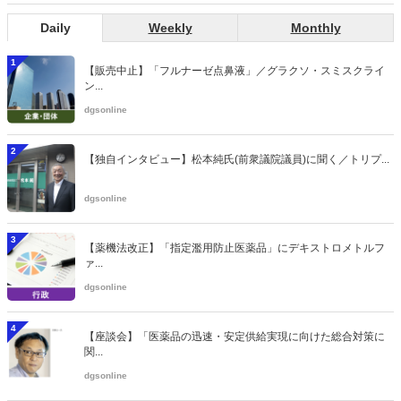
Daily
Weekly
Monthly
1
【販売中止】「フルナーゼ点鼻液」／グラクソ・スミスクライ
ン...
dgsonline
2
【独自インタビュー】松本純氏(前衆議院議員)に聞く／トリプ...
dgsonline
3
【薬機法改正】「指定濫用防止医薬品」にデキストロメトルフ
ァ...
dgsonline
4
【座談会】「医薬品の迅速・安定供給実現に向けた総合対策に
関...
dgsonline