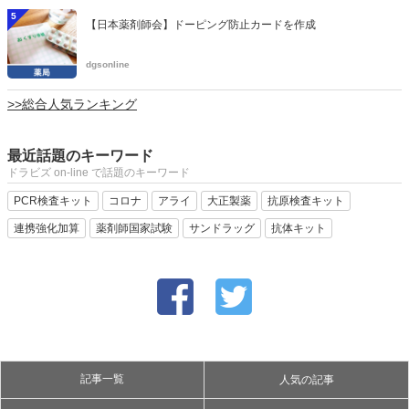
5
【日本薬剤師会】ドーピング防止カードを作成
dgsonline
>>総合人気ランキング
最近話題のキーワード
ドラビズ on-line で話題のキーワード
PCR検査キット
コロナ
アライ
大正製薬
抗原検査キット
連携強化加算
薬剤師国家試験
サンドラッグ
抗体キット
記事一覧
人気の記事