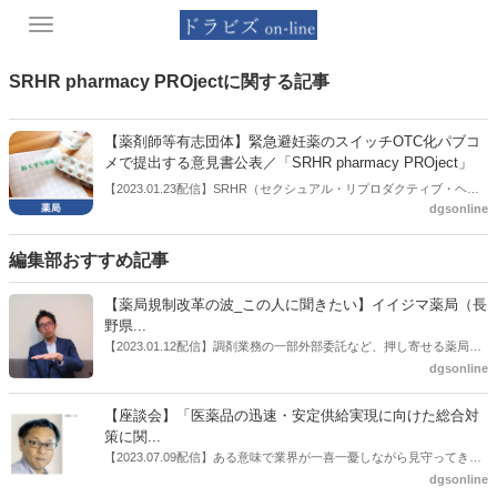
Toggle
navigation
SRHR pharmacy PROjectに関する記事
【薬剤師等有志団体】緊急避妊薬のスイッチOTC化パブコ
メで提出する意見書公表／「SRHR pharmacy PROject」
【2023.01.23配信】SRHR（セクシュアル・リプロダクティブ・ヘル
dgsonline
ス／ライツ：性と生殖に関する健康と権利）について知り、薬剤師等
が何ができるかを考える場を作ることを目的に活動している「一般社
団法人SRHR pharmacy PROject」はこのほど、厚労省が開始してい
編集部おすすめ記事
る緊急避妊薬のスイッチOTC化のパブコメに提出する意見書の内容を
公表した。パブコメ提出は誰もができるもので、提出期限は１月31日
【薬局規制改革の波_この人に聞きたい】イイジマ薬局（長
まで。市民団体などによるパブコメ提出への呼びかけなどが活発化し
野県...
ている。
【2023.01.12配信】調剤業務の一部外部委託など、押し寄せる薬局業
界への規制改革の波。この規制改革の波を薬局業界はどう受け止めた
dgsonline
らいいのか。薬局業界関係者の中にも迷いがある人も少なくないので
はないだろうか。本紙ではこうした問題について、厚労省「薬局薬剤
【座談会】「医薬品の迅速・安定供給実現に向けた総合対
師の業務及び薬局の機能に関するワーキンググループ」に参考人とし
策に関...
ても出席していたイイジマ薬局（長野県上田市）開設者である飯島裕
【2023.07.09配信】ある意味で業界が一喜一憂しながら見守ってきた
也氏に聞いた。
厚労省「医薬品の迅速・安定供給実現に向けた総合対策に関する有識
dgsonline