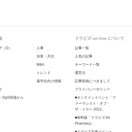
覧
ドラビズ on-line について
ア（D）
人事
記事一覧
決算・月次
人気の記事
M&A
キーワード一覧
トレンド
運営元
薬学生向け情報
記事投稿につきまして
イ
プライバシーポリシー
・DgS現場から
■オンラインイベント「フ
ァーマシスト・オブ・
ザ・イヤー 2022」
■有料版「ドラビズ for
Pharmacy」
■ドラビズ主催イベント