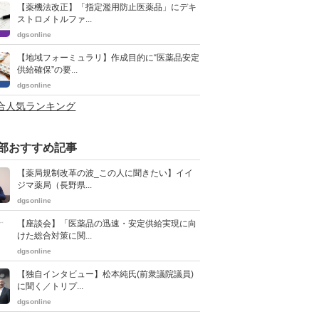
【薬機法改正】「指定濫用防止医薬品」にデキ
ストロメトルファ...
dgsonline
【地域フォーミュラリ】作成目的に“医薬品安定
供給確保”の要...
dgsonline
総合人気ランキング
部おすすめ記事
【薬局規制改革の波_この人に聞きたい】イイ
ジマ薬局（長野県...
dgsonline
【座談会】「医薬品の迅速・安定供給実現に向
けた総合対策に関...
dgsonline
【独自インタビュー】松本純氏(前衆議院議員)
に聞く／トリプ...
dgsonline