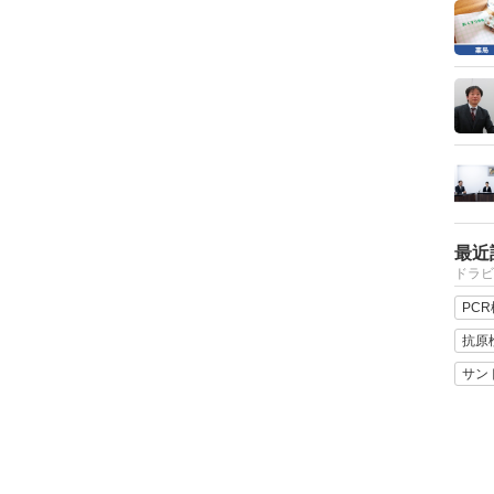
最近
ドラビ
PC
抗原
サン