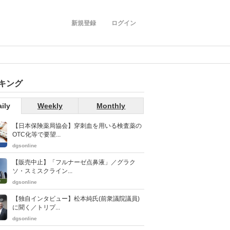
新規登録
ログイン
キング
ily
Weekly
Monthly
【日本保険薬局協会】穿刺血を用いる検査薬の
OTC化等で要望...
dgsonline
【販売中止】「フルナーゼ点鼻液」／グラク
ソ・スミスクライン...
dgsonline
【独自インタビュー】松本純氏(前衆議院議員)
に聞く／トリプ...
dgsonline