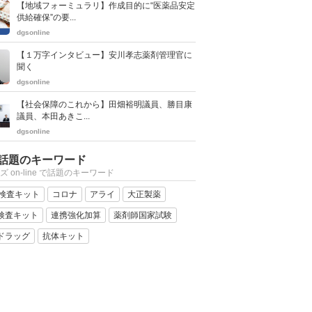
【地域フォーミュラリ】作成目的に“医薬品安定
供給確保”の要...
dgsonline
【１万字インタビュー】安川孝志薬剤管理官に
聞く
dgsonline
【社会保障のこれから】田畑裕明議員、勝目康
議員、本田あきこ...
dgsonline
話題のキーワード
ズ on-line で話題のキーワード
R検査キット
コロナ
アライ
大正製薬
検査キット
連携強化加算
薬剤師国家試験
ドラッグ
抗体キット