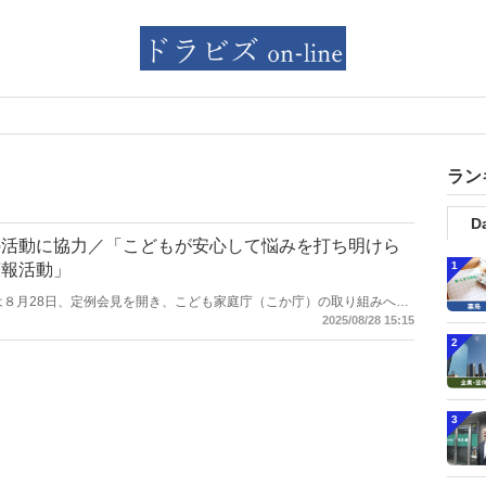
ラン
Da
の活動に協力／「こどもが安心して悩みを打ち明けら
1
広報活動」
剤師会は８月28日、定例会見を開き、こども家庭庁（こか庁）の取り組みへ協
宛てに発出した。当該活動は「こどもが安心して悩みを打ち明けられる
2025/08/28 15:15
作成された広報啓発用のポスターや動画などを学校薬剤師の活動や一般
2
活用してもらうことを想定している。
3