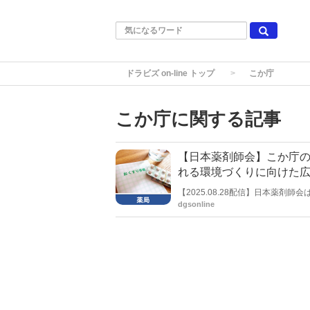
ドラビズ on-line トップ
こか庁
こか庁に関する記事
【日本薬剤師会】こか庁
れる環境づくりに向けた
【2025.08.28配信】日本薬
力を促す通知を都道府県薬剤師会
dgsonline
環境づくりに向けた広報活動」。
用医薬品等の販売の現場において