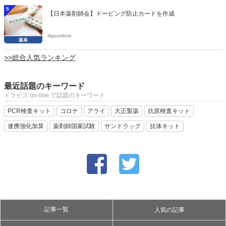
5
【日本薬剤師会】ドーピング防止カードを作成
dgsonline
>>総合人気ランキング
最近話題のキーワード
ドラビズ on-line で話題のキーワード
PCR検査キット
コロナ
アライ
大正製薬
抗原検査キット
連携強化加算
薬剤師国家試験
サンドラッグ
抗体キット
記事一覧
人気の記事