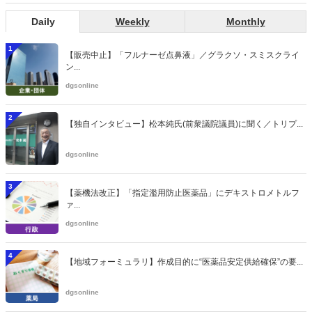
Daily
Weekly
Monthly
1
【販売中止】「フルナーゼ点鼻液」／グラクソ・スミスクライ
ン...
dgsonline
2
【独自インタビュー】松本純氏(前衆議院議員)に聞く／トリプ...
dgsonline
3
【薬機法改正】「指定濫用防止医薬品」にデキストロメトルフ
ァ...
dgsonline
4
【地域フォーミュラリ】作成目的に“医薬品安定供給確保”の要...
dgsonline