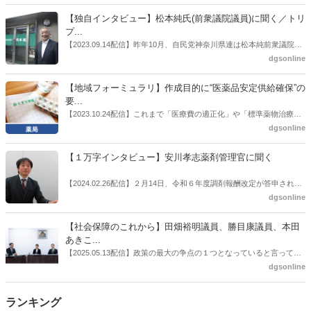
者検討会」。10カ月にわたり13回の会議が開催され、６月12日に報告
書がとりまとめられた。ドラビズon-lineでは検討会を総括する目的で
【独自インタビュー】松本純氏(前衆議院議員)に聞く／トリ
厚労省医政局医薬産業振興・医療情報企画課長（医薬産業振興・医療
プ...
情報企画課セルフケア・セルフメディケーション推進室長併任）安藤
【2023.09.14配信】昨年10月、自民党神奈川県連は松本純前衆議院議
公一氏や青山学院大学名誉教授の三村優美子氏、 日本保険薬局協会医
員を「自民党神奈川1区」（横浜市中区・磯子区・金沢区）の支部長
dgsonline
薬品流通・ＯＴＣ検討委員会副委員長の原靖明氏を交えた座談会を実
に選出した。「1区支部長」は、次期衆院選挙で神奈川1区自民党公認
施した。
候補の前提となるもの。薬剤師に関わる政策に広く・深く関わってき
【地域フォーミュラリ】作成目的に“医薬品安定供給確保”の
た同氏の復活に向けた薬剤師業界の期待には熱いものがある。不透明
要...
感の払拭できない医療・介護・障害者サービスのトリプル改定等へ
【2023.10.24配信】これまで「医療費の適正化」や「標準薬物治療の
の、薬剤師業界の強い危機感の裏返しといってもいいだろう。本稿で
推進」などが目的とされることが多かった地域フォーミュラリの作
dgsonline
は松本氏にインタビューした。
成。ここに、明らかにもう１つの理由が追加されるようになってき
た。医薬品の安定供給確保だ。10月22日に開かれた「日本フォーミュ
【１万字インタビュー】安川孝志薬剤管理官に聞く
ラリ学会学術総会」で一般演題発表した飯田下伊那薬剤師会（長野県
飯田市）は、会員薬局から安定供給確保への強い要望があったことを
【2024.02.26配信】２月14日、令和６年度調剤報酬改定が答申され
受け、安定供給確保が見込めるPPI３成分について銘柄を含めて選定
た。本紙では、厚生労働省保険局医療課・薬剤管理官の安川孝志氏
dgsonline
したとした。
に、薬局に関係する調剤報酬改定の部分についてインタビューした。
【社会保障のこれから】田畑裕明議員、勝目康議員、本田
あきこ...
【2025.05.13配信】政策の最大の争点の１つとなっていると言っても
よいのが社会保障のこれからのあり方だ。特に与党では、政府関係者
dgsonline
側の議員も多く、ある意味で決定事項の中でしか意見発信しづらい面
もある。個々の議員はどんなビジョンを描いているのか。本紙では座
ランキング
談会を開いた。