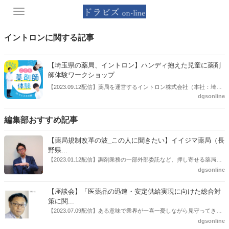
Toggle
navigation
イントロンに関する記事
【埼玉県の薬局、イントロン】ハンディ抱えた児童に薬剤
師体験ワークショップ
【2023.09.12配信】薬局を運営するイントロン株式会社（本社：埼玉
dgsonline
県川越市、代表取締役社長 増子治樹氏）は2023年8月5日（土曜日）
に、自社で運営する「薬局」と「児童発達支援事業所」の共催で、難
聴や言語発達にハンディのある児童を対象とした体験型ワークショッ
編集部おすすめ記事
プ「薬剤師のお仕事体験」を開催した。
【薬局規制改革の波_この人に聞きたい】イイジマ薬局（長
野県...
【2023.01.12配信】調剤業務の一部外部委託など、押し寄せる薬局業
界への規制改革の波。この規制改革の波を薬局業界はどう受け止めた
dgsonline
らいいのか。薬局業界関係者の中にも迷いがある人も少なくないので
はないだろうか。本紙ではこうした問題について、厚労省「薬局薬剤
【座談会】「医薬品の迅速・安定供給実現に向けた総合対
師の業務及び薬局の機能に関するワーキンググループ」に参考人とし
策に関...
ても出席していたイイジマ薬局（長野県上田市）開設者である飯島裕
【2023.07.09配信】ある意味で業界が一喜一憂しながら見守ってきた
也氏に聞いた。
厚労省「医薬品の迅速・安定供給実現に向けた総合対策に関する有識
dgsonline