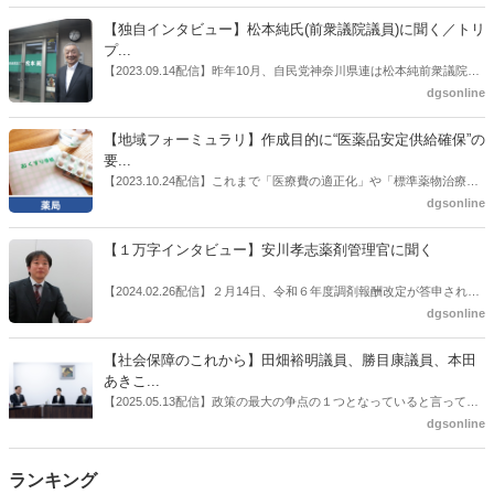
者検討会」。10カ月にわたり13回の会議が開催され、６月12日に報告
書がとりまとめられた。ドラビズon-lineでは検討会を総括する目的で
【独自インタビュー】松本純氏(前衆議院議員)に聞く／トリ
厚労省医政局医薬産業振興・医療情報企画課長（医薬産業振興・医療
プ...
情報企画課セルフケア・セルフメディケーション推進室長併任）安藤
【2023.09.14配信】昨年10月、自民党神奈川県連は松本純前衆議院議
公一氏や青山学院大学名誉教授の三村優美子氏、 日本保険薬局協会医
員を「自民党神奈川1区」（横浜市中区・磯子区・金沢区）の支部長
dgsonline
薬品流通・ＯＴＣ検討委員会副委員長の原靖明氏を交えた座談会を実
に選出した。「1区支部長」は、次期衆院選挙で神奈川1区自民党公認
施した。
候補の前提となるもの。薬剤師に関わる政策に広く・深く関わってき
【地域フォーミュラリ】作成目的に“医薬品安定供給確保”の
た同氏の復活に向けた薬剤師業界の期待には熱いものがある。不透明
要...
感の払拭できない医療・介護・障害者サービスのトリプル改定等へ
【2023.10.24配信】これまで「医療費の適正化」や「標準薬物治療の
の、薬剤師業界の強い危機感の裏返しといってもいいだろう。本稿で
推進」などが目的とされることが多かった地域フォーミュラリの作
dgsonline
は松本氏にインタビューした。
成。ここに、明らかにもう１つの理由が追加されるようになってき
た。医薬品の安定供給確保だ。10月22日に開かれた「日本フォーミュ
【１万字インタビュー】安川孝志薬剤管理官に聞く
ラリ学会学術総会」で一般演題発表した飯田下伊那薬剤師会（長野県
飯田市）は、会員薬局から安定供給確保への強い要望があったことを
【2024.02.26配信】２月14日、令和６年度調剤報酬改定が答申され
受け、安定供給確保が見込めるPPI３成分について銘柄を含めて選定
た。本紙では、厚生労働省保険局医療課・薬剤管理官の安川孝志氏
dgsonline
したとした。
に、薬局に関係する調剤報酬改定の部分についてインタビューした。
【社会保障のこれから】田畑裕明議員、勝目康議員、本田
あきこ...
【2025.05.13配信】政策の最大の争点の１つとなっていると言っても
よいのが社会保障のこれからのあり方だ。特に与党では、政府関係者
dgsonline
側の議員も多く、ある意味で決定事項の中でしか意見発信しづらい面
もある。個々の議員はどんなビジョンを描いているのか。本紙では座
ランキング
談会を開いた。