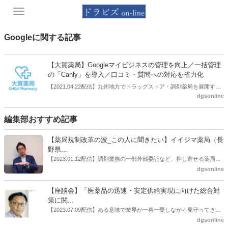
Toggle
navigation
Googleに関する記事
【大賀薬局】Googleマイビジネスの管理を向上／一括管理
の「Canly」を導入／口コミ・質問への対応を省力化
【2021.04.22配信】九州地方でドラッグストア・調剤薬局を展開する
dgsonline
大賀薬局（福岡県）はGoogleマイビジネスの手続きを一括管理する
「Canly」を導入した。口コミや質問への対応の省力化を図る。
編集部おすすめ記事
【薬局規制改革の波_この人に聞きたい】イイジマ薬局（長
野県...
【2023.01.12配信】調剤業務の一部外部委託など、押し寄せる薬局業
界への規制改革の波。この規制改革の波を薬局業界はどう受け止めた
dgsonline
らいいのか。薬局業界関係者の中にも迷いがある人も少なくないので
はないだろうか。本紙ではこうした問題について、厚労省「薬局薬剤
【座談会】「医薬品の迅速・安定供給実現に向けた総合対
師の業務及び薬局の機能に関するワーキンググループ」に参考人とし
策に関...
ても出席していたイイジマ薬局（長野県上田市）開設者である飯島裕
【2023.07.09配信】ある意味で業界が一喜一憂しながら見守ってきた
也氏に聞いた。
厚労省「医薬品の迅速・安定供給実現に向けた総合対策に関する有識
dgsonline