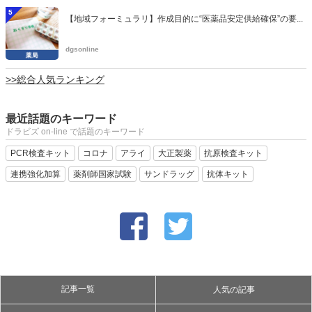
5
【地域フォーミュラリ】作成目的に“医薬品安定供給確保”の要...
dgsonline
>>総合人気ランキング
最近話題のキーワード
ドラビズ on-line で話題のキーワード
PCR検査キット
コロナ
アライ
大正製薬
抗原検査キット
連携強化加算
薬剤師国家試験
サンドラッグ
抗体キット
記事一覧
人気の記事