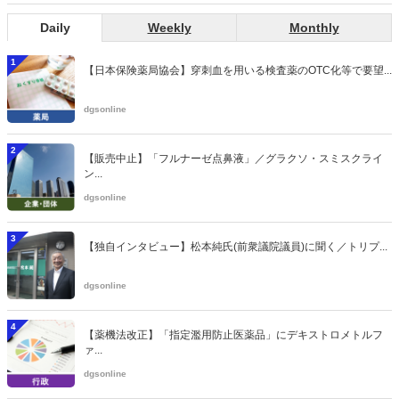
Daily
Weekly
Monthly
1
【日本保険薬局協会】穿刺血を用いる検査薬のOTC化等で要望...
dgsonline
2
【販売中止】「フルナーゼ点鼻液」／グラクソ・スミスクライ
ン...
dgsonline
3
【独自インタビュー】松本純氏(前衆議院議員)に聞く／トリプ...
dgsonline
4
【薬機法改正】「指定濫用防止医薬品」にデキストロメトルフ
ァ...
dgsonline