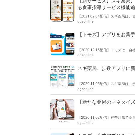
【新サービス】スギ薬局、
る食事指導サービス機能
【2021.02.04配信】スギ薬局
機能を追加した。店舗でニーズの
dgsonline
【トモズ】アプリをお薬手帳
【2020.12.15配信】トモズ
ログラム『Ponta カード』の表
dgsonline
遷移機能を実装したと発表した。
スギ薬局、歩数アプリに
【2020.11.05配信】スギ薬局
で情報を共有することで楽しみな
dgsonline
【新たな薬局のマネタイ
【2020.11.02配信】神奈川
の⼤京アステージなどと連携し、
dgsonline
する。