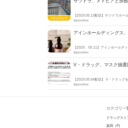
サツドラ、メドピアと歩
【2020.05.13配信】サツドラ
提携契約を締結。ヘルスケア領域
dgsonline
称）」の提供を開始することに合意
アインホールディングス、
【2020．05.11】アインホールデ
夏にはアプリとの連動を予定して
dgsonline
V・ドラッグ、マスク抽選
【2020.05.04配信】 V・ドラッグを展開する中部薬品は、マスク抽選販売実施の案内を公表した。 対象商
品は「Vサポート不織布マスク大人
dgsonline
抽選販売を行う。応募期間は5/4（
ットカードの会員登録が必要。ア
きないとしている。
カテゴリ一
ドラッグスト
薬局（P)