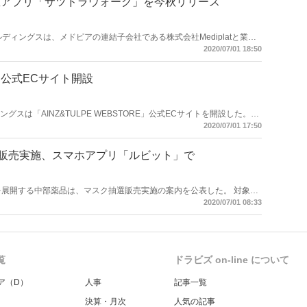
数アプリ「サツドラウォーク」を今秋リリース
ホールディングスは、メドピアの連結子会社である株式会社Mediplatと業務
における共同事業として、歩数記録アプリ「サツドラウォーク（仮
2020/07/01 18:50
した。本アプリは、2020 年秋頃に提供を開始する。
公式ECサイト開設
ィングスは「AINZ&TULPE WEBSTORE」公式ECサイトを開設した。今
いる。
2020/07/01 17:50
販売実施、スマホアプリ「ルビット」で
用60枚入798円（税抜）」。スマホアプリ「ルビットアプリ」を使った
2020/07/01 08:33
月）午前10時～5/8（金）昼12時。抽選販売にはルビットカードとルビ
プリ上で応募フォームからのみ応募でき、店頭および電話での応募はで
覧
ドラビズ on-line について
ア（D）
人事
記事一覧
決算・月次
人気の記事