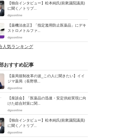
【独自インタビュー】松本純氏(前衆議院議員)
に聞く／トリプ...
dgsonline
【薬機法改正】「指定濫用防止医薬品」にデキ
ストロメトルファ...
dgsonline
総合人気ランキング
部おすすめ記事
【薬局規制改革の波_この人に聞きたい】イイ
ジマ薬局（長野県...
dgsonline
【座談会】「医薬品の迅速・安定供給実現に向
けた総合対策に関...
dgsonline
【独自インタビュー】松本純氏(前衆議院議員)
に聞く／トリプ...
dgsonline