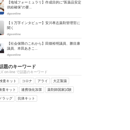
【地域フォーミュラリ】作成目的に“医薬品安定
供給確保”の要...
dgsonline
【１万字インタビュー】安川孝志薬剤管理官に
聞く
dgsonline
【社会保障のこれから】田畑裕明議員、勝目康
議員、本田あきこ...
dgsonline
話題のキーワード
ズ on-line で話題のキーワード
R検査キット
コロナ
アライ
大正製薬
検査キット
連携強化加算
薬剤師国家試験
ドラッグ
抗体キット