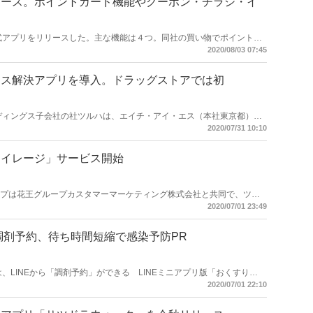
リース。ポイントカード機能やクーポン・チラシ・イ
は、公式アプリをリリースした。主な機能は４つ。同社の買い物でポイントが
お得なクーポンを配信する。イベントや新商品の情報を配信するほか、
2020/08/03 07:45
ようになっている。
ロス解決アプリを導入。ドラッグストアでは初
ホールディングス子会社の社ツルハは、エイチ・アイ・エス（本社東京都）グ
都）が開発したクーポンアプリ「No Food Loss」を用い、ツルハド
2020/07/31 10:10
）において食品ロス削減を目的とした実証実験を行う。ドラッグストア
マイレージ」サービス開始
グループは花王グループカスタマーマーケティング株式会社と共同で、ツル
「花王マイレージクラブ」サービスを開発し、2020 年 7 月 1 日よ
2020/07/01 23:49
ら調剤予約、待ち時間短縮で感染予防PR
薬局は、LINEから「調剤予約」ができる LINEミニアプリ版「おくすり
発表した。調剤薬局における待ち時間を大幅に節約できることをPRする。
2020/07/01 22:10