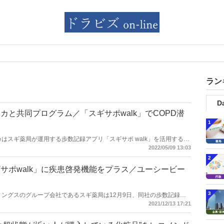
ラン
Da
カと共同プログラム／「スギサポwalk」でCOPD潜
1
ゼネカはスギ薬局が運用する歩数記録アプリ「スギサポ walk」を活用するこ
潜在患者とその家族を対象に疾患啓発を展開。取り組みを通じた受診行
2022/05/09 13:03
2
サポwalk」に疾患啓発機能をプラス／ユーシービー
3
ールディングスのグループ会社であるスギ薬局は12月9日、同社の歩数記録ア
シービージャパンが疾患啓発活動の一環として活用することが決定したと
2021/12/13 17:21
である株式会社Mediplatと共同展開しているもの。