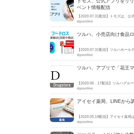
トモズ、公式アプリをリ
ベント情報配信
【2020.07.31配信】トモズ
付くポイントカード機能のほか、
dgsonline
よく行く店舗のチラシが見られる
ツルハ、小売店向け食品
【2020.07.31配信】ツルハ
ループのみなとく株式会社（本社東京
dgsonline
ラッグ目黒中根店（東京都目黒区
では初の導入となるという。
ツルハ、アプリで「花王
【2020.06．17配信】ツルハ
ハグループスマートフォンアプリ専用の
dgsonline
り開始する。
アイセイ薬局、LINEか
【2020.05.19配信】アイセイ
PASS FAST」スタートしたと
dgsonline