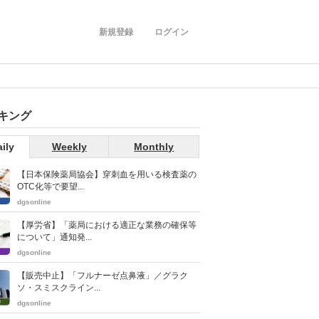
新規登録
ログイン
キング
ily
Weekly
Monthly
【日本保険薬局協会】穿刺血を用いる検査薬の
OTC化等で要望...
dgsonline
【厚労省】「薬局における適正な業務の確保等
について」通知発...
dgsonline
【販売中止】「フルナーゼ点鼻液」／グラク
ソ・スミスクライン...
dgsonline