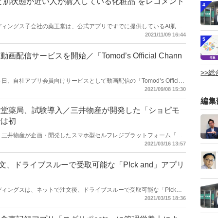
と肌状態が近い人が購入している化粧品”をレコメンド
4
ホールディングス子会社の薬王堂は、公式アプリですでに提供しているAI肌診
状態が近い人が購入している化粧品をおすすめする機能の提供を開始し
2021/11/09 16:44
5
自分のお肌と相性の良い化粧品を探すのが大変」という悩みを抱える顧
びが可能になるとしている。
信サービスを開始／「Tomod’s Official Chann
>>
８日、自社アプリ会員向けサービスとして動画配信の「Tomod’s Official
同日、同社のアプリが100万ダウンロードを達成したこともあり、一部のコ
2021/09/08 15:30
今後、コンテンツを拡充していく方針。
編集
生堂薬局、試験導入／三井物産が開発した「ショピモ
では初
薬局は、三井物産が企画・開発したスマホ型セルフレジプラットフォーム「シ
「ショピモレジ for 新生堂」を、2021 年 3 月 15 日からドラッ
2021/03/16 13:57
。
文、ドライブスルーで受取可能な「P!ck and」アプリ
ールディングスは、ネットで注文後、ドライブスルーで受取可能な「P!ck
2021/03/15 18:36