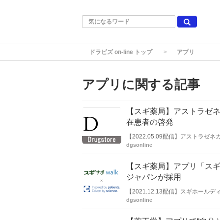
ドラビズ on-line トップ
アプリ
アプリに関する記事
【スギ薬局】アストラゼネ
在患者の啓発
【2022.05.09配信】アストラ
とで慢性閉塞性肺疾患（COPD）
dgsonline
動変容を検証する方針だ。
【スギ薬局】アプリ「スギ
ジャパンが採用
【2021.12.13配信】スギホ
プリ「スギサポwalk」を、ユー
dgsonline
発表した。同アプリはメドピア子会社