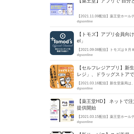
【薬王堂】アプリで“自分
【2021.11.09配信】薬王堂
断に加え、結果に応じて自分と肌
dgsonline
た。「たくさんの化粧品の中から
客にも、納得感を持った化粧品選
【トモズ】アプリ会員向け動画配
el」
【2021.09.08配信】トモズは９月
Channel」の提供を開始した。
dgsonline
ンテンツから先行配信を始めた。
【セルフレジアプリ】新
レジ」、ドラッグストア
【2021.03.16配信】新生堂
ョピモレジ」を活用したセルフレジアプリ
dgsonline
グ新生堂中尾店にて試験導入する
【薬王堂HD】 ネットで注
提供開始
【2021.03.15配信】薬王堂ホ
and」アプリの提供を開始した。
dgsonline