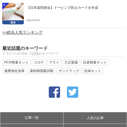
5
【日本薬剤師会】ドーピング防止カードを作成
dgsonline
>>総合人気ランキング
最近話題のキーワード
ドラビズ on-line で話題のキーワード
PCR検査キット
コロナ
アライ
大正製薬
抗原検査キット
連携強化加算
薬剤師国家試験
サンドラッグ
抗体キット
記事一覧
人気の記事