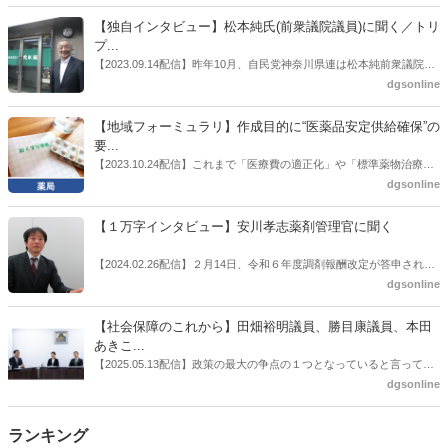
者検討会」。10カ月にわたり13回の会議が開催され、６月12日に報告
書がとりまとめられた。ドラビズon-lineでは検討会を総括する目的で
【独自インタビュー】松本純氏(前衆議院議員)に聞く／トリ
厚労省医政局医薬産業振興・医療情報企画課長（医薬産業振興・医療
プ...
情報企画課セルフケア・セルフメディケーション推進室長併任）安藤
【2023.09.14配信】昨年10月、自民党神奈川県連は松本純前衆議院議
公一氏や青山学院大学名誉教授の三村優美子氏、 日本保険薬局協会医
員を「自民党神奈川1区」（横浜市中区・磯子区・金沢区）の支部長
dgsonline
薬品流通・ＯＴＣ検討委員会副委員長の原靖明氏を交えた座談会を実
に選出した。「1区支部長」は、次期衆院選挙で神奈川1区自民党公認
施した。
候補の前提となるもの。薬剤師に関わる政策に広く・深く関わってき
【地域フォーミュラリ】作成目的に“医薬品安定供給確保”の
た同氏の復活に向けた薬剤師業界の期待には熱いものがある。不透明
要...
感の払拭できない医療・介護・障害者サービスのトリプル改定等へ
【2023.10.24配信】これまで「医療費の適正化」や「標準薬物治療の
の、薬剤師業界の強い危機感の裏返しといってもいいだろう。本稿で
推進」などが目的とされることが多かった地域フォーミュラリの作
dgsonline
は松本氏にインタビューした。
成。ここに、明らかにもう１つの理由が追加されるようになってき
た。医薬品の安定供給確保だ。10月22日に開かれた「日本フォーミュ
【１万字インタビュー】安川孝志薬剤管理官に聞く
ラリ学会学術総会」で一般演題発表した飯田下伊那薬剤師会（長野県
飯田市）は、会員薬局から安定供給確保への強い要望があったことを
【2024.02.26配信】２月14日、令和６年度調剤報酬改定が答申され
受け、安定供給確保が見込めるPPI３成分について銘柄を含めて選定
た。本紙では、厚生労働省保険局医療課・薬剤管理官の安川孝志氏
dgsonline
したとした。
に、薬局に関係する調剤報酬改定の部分についてインタビューした。
【社会保障のこれから】田畑裕明議員、勝目康議員、本田
あきこ...
【2025.05.13配信】政策の最大の争点の１つとなっていると言っても
よいのが社会保障のこれからのあり方だ。特に与党では、政府関係者
dgsonline
側の議員も多く、ある意味で決定事項の中でしか意見発信しづらい面
もある。個々の議員はどんなビジョンを描いているのか。本紙では座
ランキング
談会を開いた。