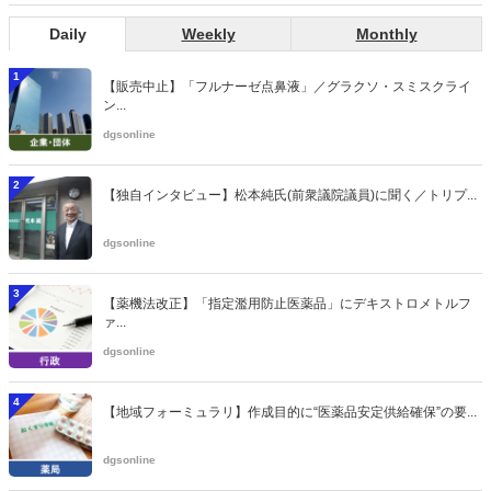
Daily
Weekly
Monthly
1
【販売中止】「フルナーゼ点鼻液」／グラクソ・スミスクライ
ン...
dgsonline
2
【独自インタビュー】松本純氏(前衆議院議員)に聞く／トリプ...
dgsonline
3
【薬機法改正】「指定濫用防止医薬品」にデキストロメトルフ
ァ...
dgsonline
4
【地域フォーミュラリ】作成目的に“医薬品安定供給確保”の要...
dgsonline