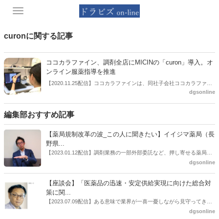
Toggle
navigation
curonに関する記事
ココカラファイン、調剤全店にMICINの「curon」導入。オ
ンライン服薬指導を推進
【2020.11.25配信】ココカラファインは、同社子会社ココカラファイ
dgsonline
ンヘルスケアの調剤取扱店舗全店に、MICIN社が提供するオンライン
服薬指導サービス 「curonお薬サポート」を導入すると発表した。オ
ンライン診療・服薬指導に関連するシステムにおいては、MICIN社の
編集部おすすめ記事
「curon（クロン）」のほか、メドレー社の「CLINICS（クリニク
ス）」、メドピア社の「kakari（かかり）」などがあり、ドラッグス
【薬局規制改革の波_この人に聞きたい】イイジマ薬局（長
トアでも各種サービスの導入が活発になっている。
野県...
【2023.01.12配信】調剤業務の一部外部委託など、押し寄せる薬局業
界への規制改革の波。この規制改革の波を薬局業界はどう受け止めた
dgsonline
らいいのか。薬局業界関係者の中にも迷いがある人も少なくないので
はないだろうか。本紙ではこうした問題について、厚労省「薬局薬剤
【座談会】「医薬品の迅速・安定供給実現に向けた総合対
師の業務及び薬局の機能に関するワーキンググループ」に参考人とし
策に関...
ても出席していたイイジマ薬局（長野県上田市）開設者である飯島裕
【2023.07.09配信】ある意味で業界が一喜一憂しながら見守ってきた
也氏に聞いた。
厚労省「医薬品の迅速・安定供給実現に向けた総合対策に関する有識
dgsonline