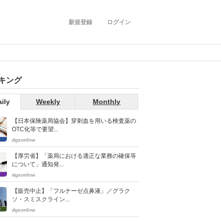
新規登録
ログイン
キング
ily
Weekly
Monthly
【日本保険薬局協会】穿刺血を用いる検査薬の
OTC化等で要望...
dgsonline
【厚労省】「薬局における適正な業務の確保等
について」通知発...
dgsonline
【販売中止】「フルナーゼ点鼻液」／グラク
ソ・スミスクライン...
dgsonline