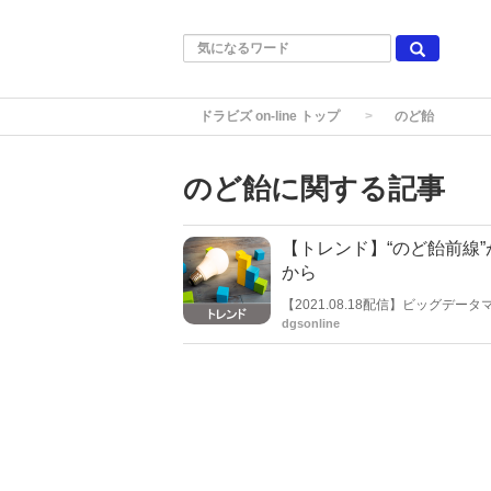
ドラビズ on-line トップ
のど飴
のど飴に関する記事
【トレンド】“のど飴前線
から
【2021.08.18配信】ビッグデー
取締役社長：米倉 裕之氏)は、「
dgsonline
す「商品前線」を発表した。「商
食品、日用品など季節商品の売れ
す、主にメーカー・小売業向けの
スロスを防ぎ、効果的な売り場づ