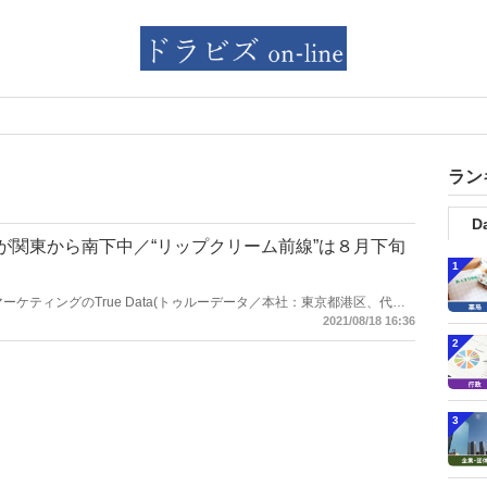
ラン
Da
”が関東から南下中／“リップクリーム前線”は８月下旬
1
タマーケティングのTrue Data(トゥルーデータ／本社：東京都港区、代表
のど飴」、「リップクリーム」、「カイロ」が売れ始めるタイミングを示
2021/08/18 16:36
品前線」は、過去の気象データと購買データに気象予報を掛け合わせ、
2
始めや、売り上げのピーク時期、下降に転じる時期を予測し地図上に示
サービス。季節商品の売れ始めるタイミングを見極めることで、チャン
くりや販売促進に活用できる。
3