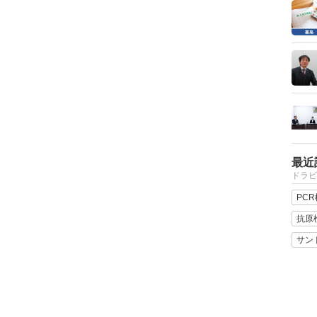
最近
ドラビ
PC
抗原
サン