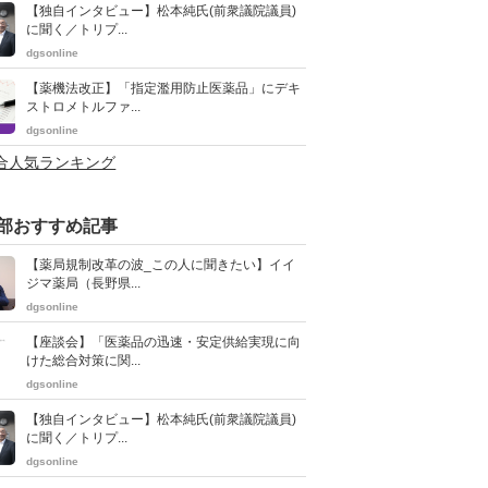
【独自インタビュー】松本純氏(前衆議院議員)
に聞く／トリプ...
dgsonline
【薬機法改正】「指定濫用防止医薬品」にデキ
ストロメトルファ...
dgsonline
総合人気ランキング
部おすすめ記事
【薬局規制改革の波_この人に聞きたい】イイ
ジマ薬局（長野県...
dgsonline
【座談会】「医薬品の迅速・安定供給実現に向
けた総合対策に関...
dgsonline
【独自インタビュー】松本純氏(前衆議院議員)
に聞く／トリプ...
dgsonline