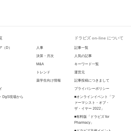
覧
ドラビズ on-line について
ア（D）
人事
記事一覧
決算・月次
人気の記事
M&A
キーワード一覧
トレンド
運営元
薬学生向け情報
記事投稿につきまして
イ
プライバシーポリシー
・DgS現場から
■オンラインイベント「フ
ァーマシスト・オブ・
ザ・イヤー 2022」
■有料版「ドラビズ for
Pharmacy」
■ドラビズ主催イベント