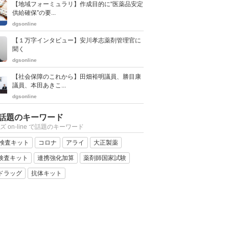
【地域フォーミュラリ】作成目的に“医薬品安定
供給確保”の要...
dgsonline
【１万字インタビュー】安川孝志薬剤管理官に
聞く
dgsonline
【社会保障のこれから】田畑裕明議員、勝目康
議員、本田あきこ...
dgsonline
話題のキーワード
ズ on-line で話題のキーワード
R検査キット
コロナ
アライ
大正製薬
検査キット
連携強化加算
薬剤師国家試験
ドラッグ
抗体キット