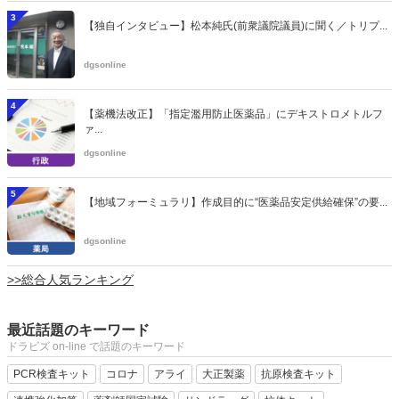
3
【独自インタビュー】松本純氏(前衆議院議員)に聞く／トリプ...
dgsonline
4
【薬機法改正】「指定濫用防止医薬品」にデキストロメトルフ
ァ...
dgsonline
5
【地域フォーミュラリ】作成目的に“医薬品安定供給確保”の要...
dgsonline
>>総合人気ランキング
最近話題のキーワード
ドラビズ on-line で話題のキーワード
PCR検査キット
コロナ
アライ
大正製薬
抗原検査キット