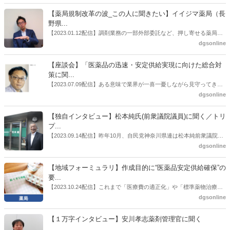
ズ株式会社が展開する「デリカキッチン」の配備が進んでいる。
【薬局規制改革の波_この人に聞きたい】イイジマ薬局（長
野県...
【2023.01.12配信】調剤業務の一部外部委託など、押し寄せる薬局業
界への規制改革の波。この規制改革の波を薬局業界はどう受け止めた
dgsonline
らいいのか。薬局業界関係者の中にも迷いがある人も少なくないので
はないだろうか。本紙ではこうした問題について、厚労省「薬局薬剤
【座談会】「医薬品の迅速・安定供給実現に向けた総合対
師の業務及び薬局の機能に関するワーキンググループ」に参考人とし
策に関...
ても出席していたイイジマ薬局（長野県上田市）開設者である飯島裕
【2023.07.09配信】ある意味で業界が一喜一憂しながら見守ってきた
也氏に聞いた。
厚労省「医薬品の迅速・安定供給実現に向けた総合対策に関する有識
dgsonline
者検討会」。10カ月にわたり13回の会議が開催され、６月12日に報告
書がとりまとめられた。ドラビズon-lineでは検討会を総括する目的で
【独自インタビュー】松本純氏(前衆議院議員)に聞く／トリ
厚労省医政局医薬産業振興・医療情報企画課長（医薬産業振興・医療
プ...
情報企画課セルフケア・セルフメディケーション推進室長併任）安藤
【2023.09.14配信】昨年10月、自民党神奈川県連は松本純前衆議院議
公一氏や青山学院大学名誉教授の三村優美子氏、 日本保険薬局協会医
員を「自民党神奈川1区」（横浜市中区・磯子区・金沢区）の支部長
dgsonline
薬品流通・ＯＴＣ検討委員会副委員長の原靖明氏を交えた座談会を実
に選出した。「1区支部長」は、次期衆院選挙で神奈川1区自民党公認
施した。
候補の前提となるもの。薬剤師に関わる政策に広く・深く関わってき
【地域フォーミュラリ】作成目的に“医薬品安定供給確保”の
た同氏の復活に向けた薬剤師業界の期待には熱いものがある。不透明
要...
感の払拭できない医療・介護・障害者サービスのトリプル改定等へ
【2023.10.24配信】これまで「医療費の適正化」や「標準薬物治療の
の、薬剤師業界の強い危機感の裏返しといってもいいだろう。本稿で
推進」などが目的とされることが多かった地域フォーミュラリの作
dgsonline
は松本氏にインタビューした。
成。ここに、明らかにもう１つの理由が追加されるようになってき
た。医薬品の安定供給確保だ。10月22日に開かれた「日本フォーミュ
【１万字インタビュー】安川孝志薬剤管理官に聞く
ラリ学会学術総会」で一般演題発表した飯田下伊那薬剤師会（長野県