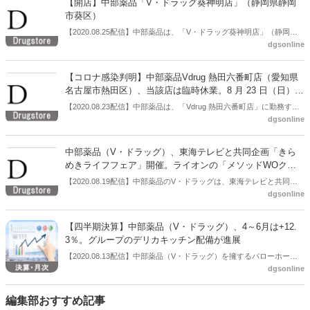
【開店】中部薬品「V・ドラッグ葵神明店」（静岡県静岡
3.2％、客単価は＋3.4％だった。８月のドラッグストア出店は３店舗
市葵区）
で、ドラッグストア店舗は８月時点で429店舗となった。
【2020.08.25配信】中部薬品は、「V・ドラッグ葵神明店」（静岡県
dgsonline
静岡市葵区神明町22-2）を８月27日にオープンする。営業時間は9：
00～21：00。日配品のほか、酒類も取り扱う。
【コロナ感染判明】中部薬品Vdrug 熱田六番町店（愛知県
名古屋市熱田区）、当該店は臨時休業。8 月 23 日（日）は
同店を 17 時から
【2020.08.23配信】中部薬品は、「Vdrug 熱田六番町店」に勤務する
dgsonline
従業員 1 名が新型コロナウイルスに感染していることが確認されたと
告知した。当該従業員は、8 月 21 日（金）に医療機関を受診し、ＰＣ
Ｒ検査を受診したところ、8 月 23 日（日）に「陽性」と確認された。
中部薬品（V・ドラッグ）、東海テレビと共同企画「きら
感染が確認された 8 月 23 日（日）は同店を 17 時より臨時休業とし
めきライフフェア」開催。ライオンの「メソッドWOクリ
た。なお、店舗従業員における濃厚接触者については管轄保健所に確
ーム」など対象
【2020.08.19配信】中部薬品のV・ドラッグは、東海テレビと共同企
認したところ該当なしという。
dgsonline
画の「きらめきライフフェア」を開催する。開催期間は８月19日～31
日。対象商品はライオンの「メソッドWOクリーム」など。
【四半期決算】中部薬品（V・ドラッグ）、4～6月は+12.
3％。グループのデリカキッチン配備が進展
【2020.08.13配信】中部薬品（V・ドラッグ）を擁するバローホール
dgsonline
ディングスは2021年3月期第1四半期連結決算を発表した。それによる
と、ドラッグストア事業の主軸を担う中部薬品の４～６月の売上は
381億1200万円（前年同期比+12.3％）、経常利益は12億4200万円
編集部おすすめ記事
（同+39.8％）だった。立地特性に応じ、グループ企業である中部フー