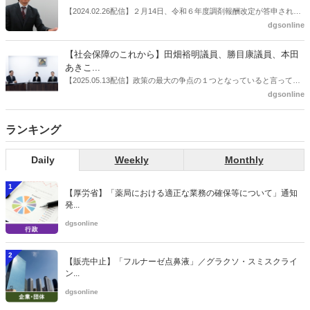
飯田市）は、会員薬局から安定供給確保への強い要望があったことを
【2024.02.26配信】２月14日、令和６年度調剤報酬改定が答申され
受け、安定供給確保が見込めるPPI３成分について銘柄を含めて選定
た。本紙では、厚生労働省保険局医療課・薬剤管理官の安川孝志氏
dgsonline
したとした。
に、薬局に関係する調剤報酬改定の部分についてインタビューした。
【社会保障のこれから】田畑裕明議員、勝目康議員、本田
あきこ...
【2025.05.13配信】政策の最大の争点の１つとなっていると言っても
よいのが社会保障のこれからのあり方だ。特に与党では、政府関係者
dgsonline
側の議員も多く、ある意味で決定事項の中でしか意見発信しづらい面
もある。個々の議員はどんなビジョンを描いているのか。本紙では座
ランキング
談会を開いた。
Daily
Weekly
Monthly
1
【厚労省】「薬局における適正な業務の確保等について」通知
発...
dgsonline
2
【販売中止】「フルナーゼ点鼻液」／グラクソ・スミスクライ
ン...
dgsonline