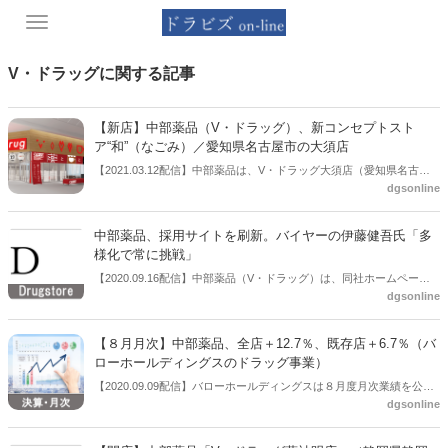
Toggle
navigation
V・ドラッグに関する記事
【新店】中部薬品（V・ドラッグ）、新コンセプトスト
ア“和”（なごみ）／愛知県名古屋市の大須店
【2021.03.12配信】中部薬品は、V・ドラッグ大須店（愛知県名古屋
dgsonline
市中区）をオープンした。新しいコンセプトストアである“和”（なご
み）となる。
中部薬品、採用サイトを刷新。バイヤーの伊藤健吾氏「多
様化で常に挑戦」
【2020.09.16配信】中部薬品（V・ドラッグ）は、同社ホームページ
dgsonline
の採用サイトをリニューアルした。店長やエリアマネージャーのほ
か、業界関係者にとってはキーマンともなるバイヤーの伊藤 健吾氏が
登場している。お客さまが求めているものを知るために、自らいろい
【８月月次】中部薬品、全店＋12.7％、既存店＋6.7％（バ
ろなことを調べ、足を運び、実際に体験してみることが必要です。今
ローホールディングスのドラッグ事業）
後も時代のニーズを捉え先読みをして市場を自らの力で開拓していく
【2020.09.09配信】バローホールディングスは８月度月次業績を公表
ことにこだわり続けます」とバイヤーの仕事の魅力を求職者に伝えて
dgsonline
した。それによると、中部薬品（416店舗）、ひだ薬局（６店舗）、
いる。
サンファーマシー（１店舗）を合わせた同社ドラッグストア事業は全
店売上＋12.7％、既存店＋6.7％だった。既存店売上のうち、客数は＋