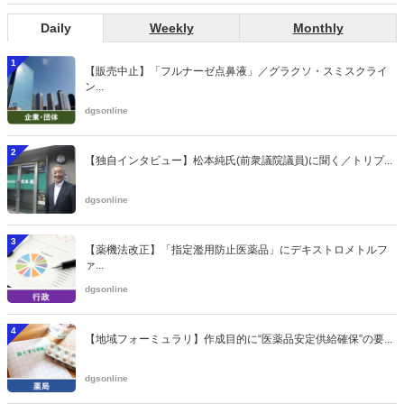
Daily
Weekly
Monthly
1
【販売中止】「フルナーゼ点鼻液」／グラクソ・スミスクライ
ン...
dgsonline
2
【独自インタビュー】松本純氏(前衆議院議員)に聞く／トリプ...
dgsonline
3
【薬機法改正】「指定濫用防止医薬品」にデキストロメトルフ
ァ...
dgsonline
4
【地域フォーミュラリ】作成目的に“医薬品安定供給確保”の要...
dgsonline