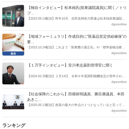
者検討会」。10カ月にわたり13回の会議が開催され、６月12日に報告
書がとりまとめられた。ドラビズon-lineでは検討会を総括する目的で
【独自インタビュー】松本純氏(前衆議院議員)に聞く／トリ
厚労省医政局医薬産業振興・医療情報企画課長（医薬産業振興・医療
プ...
情報企画課セルフケア・セルフメディケーション推進室長併任）安藤
【2023.09.14配信】昨年10月、自民党神奈川県連は松本純前衆議院議
公一氏や青山学院大学名誉教授の三村優美子氏、 日本保険薬局協会医
員を「自民党神奈川1区」（横浜市中区・磯子区・金沢区）の支部長
dgsonline
薬品流通・ＯＴＣ検討委員会副委員長の原靖明氏を交えた座談会を実
に選出した。「1区支部長」は、次期衆院選挙で神奈川1区自民党公認
施した。
候補の前提となるもの。薬剤師に関わる政策に広く・深く関わってき
【地域フォーミュラリ】作成目的に“医薬品安定供給確保”の
た同氏の復活に向けた薬剤師業界の期待には熱いものがある。不透明
要...
感の払拭できない医療・介護・障害者サービスのトリプル改定等へ
【2023.10.24配信】これまで「医療費の適正化」や「標準薬物治療の
の、薬剤師業界の強い危機感の裏返しといってもいいだろう。本稿で
推進」などが目的とされることが多かった地域フォーミュラリの作
dgsonline
は松本氏にインタビューした。
成。ここに、明らかにもう１つの理由が追加されるようになってき
た。医薬品の安定供給確保だ。10月22日に開かれた「日本フォーミュ
【１万字インタビュー】安川孝志薬剤管理官に聞く
ラリ学会学術総会」で一般演題発表した飯田下伊那薬剤師会（長野県
飯田市）は、会員薬局から安定供給確保への強い要望があったことを
【2024.02.26配信】２月14日、令和６年度調剤報酬改定が答申され
受け、安定供給確保が見込めるPPI３成分について銘柄を含めて選定
た。本紙では、厚生労働省保険局医療課・薬剤管理官の安川孝志氏
dgsonline
したとした。
に、薬局に関係する調剤報酬改定の部分についてインタビューした。
【社会保障のこれから】田畑裕明議員、勝目康議員、本田
あきこ...
【2025.05.13配信】政策の最大の争点の１つとなっていると言っても
よいのが社会保障のこれからのあり方だ。特に与党では、政府関係者
dgsonline
側の議員も多く、ある意味で決定事項の中でしか意見発信しづらい面
もある。個々の議員はどんなビジョンを描いているのか。本紙では座
ランキング
談会を開いた。