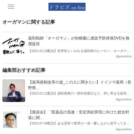
Toggle
navigation
オーガマンに関する記事
薬剤戦師「オーガマン」が幼稚園に感染予防啓発DVDを無
償提供
【2021.01.29配信】世界初といわれる薬剤師のヒーロー、オーガマン
dgsonline
が福岡市の幼稚園に対し、感染予防の対策などをまとめた「けんこう
DVD」を無償提供した。
編集部おすすめ記事
【薬局規制改革の波_この人に聞きたい】イイジマ薬局（長
野県...
【2023.01.12配信】調剤業務の一部外部委託など、押し寄せる薬局業
界への規制改革の波。この規制改革の波を薬局業界はどう受け止めた
dgsonline
らいいのか。薬局業界関係者の中にも迷いがある人も少なくないので
はないだろうか。本紙ではこうした問題について、厚労省「薬局薬剤
【座談会】「医薬品の迅速・安定供給実現に向けた総合対
師の業務及び薬局の機能に関するワーキンググループ」に参考人とし
策に関...
ても出席していたイイジマ薬局（長野県上田市）開設者である飯島裕
【2023.07.09配信】ある意味で業界が一喜一憂しながら見守ってきた
也氏に聞いた。
厚労省「医薬品の迅速・安定供給実現に向けた総合対策に関する有識
dgsonline