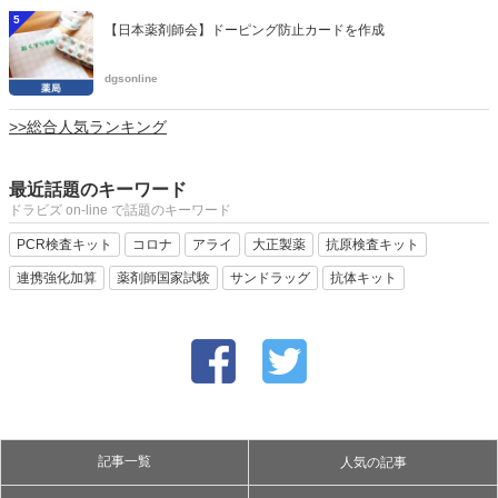
5
【日本薬剤師会】ドーピング防止カードを作成
dgsonline
>>総合人気ランキング
最近話題のキーワード
ドラビズ on-line で話題のキーワード
PCR検査キット
コロナ
アライ
大正製薬
抗原検査キット
連携強化加算
薬剤師国家試験
サンドラッグ
抗体キット
記事一覧
人気の記事