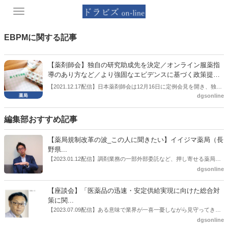
Toggle
navigation
EBPMに関する記事
【薬剤師会】独自の研究助成先を決定／オンライン服薬指
導のあり方など／より強固なエビデンスに基づく政策提言
に前進
【2021.12.17配信】日本薬剤師会は12月16日に定例会見を開き、独自
dgsonline
の研究助成先を決定したことを報告した。血糖値をモニタリングする
ウエアラブルデバイスを薬局の活動にどう生かすかや、オンライン服
薬指導が対面とどう違うのかなどの研究を含め、４件を決定。同助成
編集部おすすめ記事
は、今年９月に募集を告知していたもの。政府でもエビデンス・ベー
スト・ポリシー・メイキング（EBPM＝証拠に基づく政策立案）を進
【薬局規制改革の波_この人に聞きたい】イイジマ薬局（長
める動きがある中で、薬剤師会としては助成研究のデータを政策提言
野県...
力に生かしていきたい考え。
【2023.01.12配信】調剤業務の一部外部委託など、押し寄せる薬局業
界への規制改革の波。この規制改革の波を薬局業界はどう受け止めた
dgsonline
らいいのか。薬局業界関係者の中にも迷いがある人も少なくないので
はないだろうか。本紙ではこうした問題について、厚労省「薬局薬剤
【座談会】「医薬品の迅速・安定供給実現に向けた総合対
師の業務及び薬局の機能に関するワーキンググループ」に参考人とし
策に関...
ても出席していたイイジマ薬局（長野県上田市）開設者である飯島裕
【2023.07.09配信】ある意味で業界が一喜一憂しながら見守ってきた
也氏に聞いた。
厚労省「医薬品の迅速・安定供給実現に向けた総合対策に関する有識
dgsonline