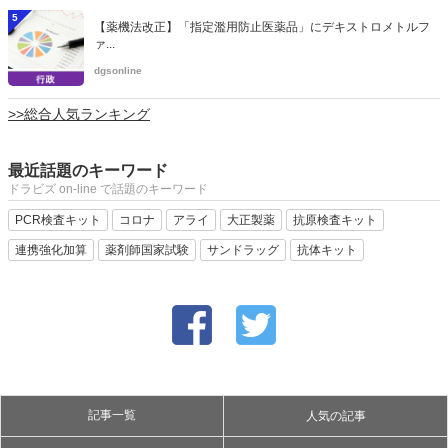
5
【薬機法改正】「指定濫用防止医薬品」にデキストロメトルフ
ァ...
dgsonline
>>総合人気ランキング
最近話題のキーワード
ドラビズ on-line で話題のキーワード
PCR検査キット
コロナ
アライ
大正製薬
抗原検査キット
連携強化加算
薬剤師国家試験
サンドラッグ
抗体キット
記事一覧
人気の記事