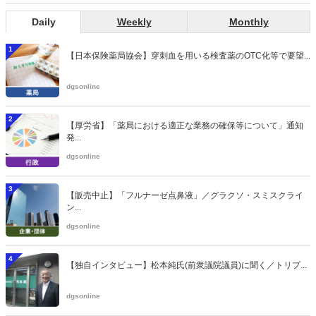
Daily
Weekly
Monthly
1
【日本保険薬局協会】穿刺血を用いる検査薬のOTC化等で要望...
dgsonline
2
【厚労省】「薬局における適正な業務の確保等について」通知
発...
dgsonline
3
【販売中止】「フルナーゼ点鼻液」／グラクソ・スミスクライ
ン...
dgsonline
4
【独自インタビュー】松本純氏(前衆議院議員)に聞く／トリプ...
dgsonline