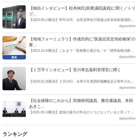
者検討会」。10カ月にわたり13回の会議が開催され、６月12日に報告
書がとりまとめられた。ドラビズon-lineでは検討会を総括する目的で
【独自インタビュー】松本純氏(前衆議院議員)に聞く／トリ
厚労省医政局医薬産業振興・医療情報企画課長（医薬産業振興・医療
プ...
情報企画課セルフケア・セルフメディケーション推進室長併任）安藤
【2023.09.14配信】昨年10月、自民党神奈川県連は松本純前衆議院議
公一氏や青山学院大学名誉教授の三村優美子氏、 日本保険薬局協会医
員を「自民党神奈川1区」（横浜市中区・磯子区・金沢区）の支部長
dgsonline
薬品流通・ＯＴＣ検討委員会副委員長の原靖明氏を交えた座談会を実
に選出した。「1区支部長」は、次期衆院選挙で神奈川1区自民党公認
施した。
候補の前提となるもの。薬剤師に関わる政策に広く・深く関わってき
【地域フォーミュラリ】作成目的に“医薬品安定供給確保”の
た同氏の復活に向けた薬剤師業界の期待には熱いものがある。不透明
要...
感の払拭できない医療・介護・障害者サービスのトリプル改定等へ
【2023.10.24配信】これまで「医療費の適正化」や「標準薬物治療の
の、薬剤師業界の強い危機感の裏返しといってもいいだろう。本稿で
推進」などが目的とされることが多かった地域フォーミュラリの作
dgsonline
は松本氏にインタビューした。
成。ここに、明らかにもう１つの理由が追加されるようになってき
た。医薬品の安定供給確保だ。10月22日に開かれた「日本フォーミュ
【１万字インタビュー】安川孝志薬剤管理官に聞く
ラリ学会学術総会」で一般演題発表した飯田下伊那薬剤師会（長野県
飯田市）は、会員薬局から安定供給確保への強い要望があったことを
【2024.02.26配信】２月14日、令和６年度調剤報酬改定が答申され
受け、安定供給確保が見込めるPPI３成分について銘柄を含めて選定
た。本紙では、厚生労働省保険局医療課・薬剤管理官の安川孝志氏
dgsonline
したとした。
に、薬局に関係する調剤報酬改定の部分についてインタビューした。
【社会保障のこれから】田畑裕明議員、勝目康議員、本田
あきこ...
【2025.05.13配信】政策の最大の争点の１つとなっていると言っても
よいのが社会保障のこれからのあり方だ。特に与党では、政府関係者
dgsonline
側の議員も多く、ある意味で決定事項の中でしか意見発信しづらい面
もある。個々の議員はどんなビジョンを描いているのか。本紙では座
ランキング
談会を開いた。