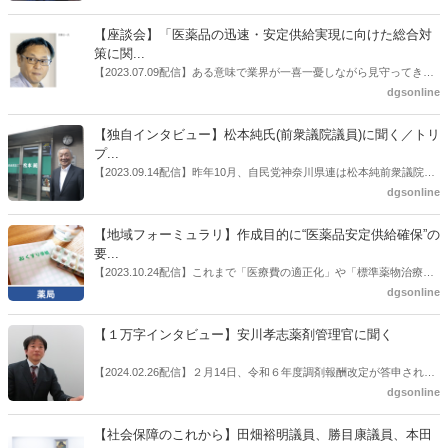
らいいのか。薬局業界関係者の中にも迷いがある人も少なくないので
はないだろうか。本紙ではこうした問題について、厚労省「薬局薬剤
【座談会】「医薬品の迅速・安定供給実現に向けた総合対
師の業務及び薬局の機能に関するワーキンググループ」に参考人とし
策に関...
ても出席していたイイジマ薬局（長野県上田市）開設者である飯島裕
【2023.07.09配信】ある意味で業界が一喜一憂しながら見守ってきた
也氏に聞いた。
厚労省「医薬品の迅速・安定供給実現に向けた総合対策に関する有識
dgsonline
者検討会」。10カ月にわたり13回の会議が開催され、６月12日に報告
書がとりまとめられた。ドラビズon-lineでは検討会を総括する目的で
【独自インタビュー】松本純氏(前衆議院議員)に聞く／トリ
厚労省医政局医薬産業振興・医療情報企画課長（医薬産業振興・医療
プ...
情報企画課セルフケア・セルフメディケーション推進室長併任）安藤
【2023.09.14配信】昨年10月、自民党神奈川県連は松本純前衆議院議
公一氏や青山学院大学名誉教授の三村優美子氏、 日本保険薬局協会医
員を「自民党神奈川1区」（横浜市中区・磯子区・金沢区）の支部長
dgsonline
薬品流通・ＯＴＣ検討委員会副委員長の原靖明氏を交えた座談会を実
に選出した。「1区支部長」は、次期衆院選挙で神奈川1区自民党公認
施した。
候補の前提となるもの。薬剤師に関わる政策に広く・深く関わってき
【地域フォーミュラリ】作成目的に“医薬品安定供給確保”の
た同氏の復活に向けた薬剤師業界の期待には熱いものがある。不透明
要...
感の払拭できない医療・介護・障害者サービスのトリプル改定等へ
【2023.10.24配信】これまで「医療費の適正化」や「標準薬物治療の
の、薬剤師業界の強い危機感の裏返しといってもいいだろう。本稿で
推進」などが目的とされることが多かった地域フォーミュラリの作
dgsonline
は松本氏にインタビューした。
成。ここに、明らかにもう１つの理由が追加されるようになってき
た。医薬品の安定供給確保だ。10月22日に開かれた「日本フォーミュ
【１万字インタビュー】安川孝志薬剤管理官に聞く
ラリ学会学術総会」で一般演題発表した飯田下伊那薬剤師会（長野県
飯田市）は、会員薬局から安定供給確保への強い要望があったことを
【2024.02.26配信】２月14日、令和６年度調剤報酬改定が答申され
受け、安定供給確保が見込めるPPI３成分について銘柄を含めて選定
た。本紙では、厚生労働省保険局医療課・薬剤管理官の安川孝志氏
dgsonline
したとした。
に、薬局に関係する調剤報酬改定の部分についてインタビューした。
【社会保障のこれから】田畑裕明議員、勝目康議員、本田