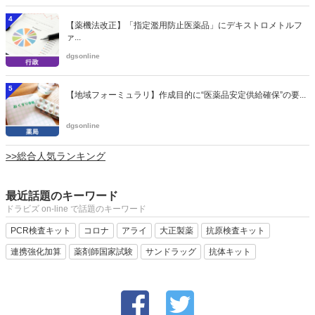
4
【薬機法改正】「指定濫用防止医薬品」にデキストロメトルフ
ァ...
dgsonline
5
【地域フォーミュラリ】作成目的に“医薬品安定供給確保”の要...
dgsonline
>>総合人気ランキング
最近話題のキーワード
ドラビズ on-line で話題のキーワード
PCR検査キット
コロナ
アライ
大正製薬
抗原検査キット
連携強化加算
薬剤師国家試験
サンドラッグ
抗体キット