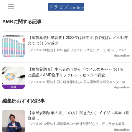
Toggle
navigation
AMRに関する記事
【抗菌薬使用量調査】2022年は昨年比ほぼ横ばい／2013年
比では31.5％減少
【2023.03.06配信】AMR臨床リファレンスセンターは3月6日、2022年
dgsonline
の「全国抗菌薬販売量調査データ」を公開した。2022年は、2013年比
では31.5％減少したものの、昨年比ではほぼ横ばいだった。
【抗菌薬調査】生活者の４割が「ウイルスをやっつける」
と誤認／AMR臨床リファレンスセンター調査
【2023.02.07配信】国立研究開発法人 国立国際医療研究センター病院
dgsonline
AMR臨床リファレンスセンターは２月７日、抗菌薬（抗生物質）の処
方に関する生活者調査の結果を公表した。それによると、生活者の４
割が抗菌薬の効果について「ウイルスをやっつける」と誤認している
編集部おすすめ記事
ことなどがわかった。同センターでは、細菌に抗菌薬が効かなくなる
薬剤耐性（AMR）の原因の１つとして抗菌薬の不適切な使用が挙げら
【薬局規制改革の波_この人に聞きたい】イイジマ薬局（長
れており、薬の正しい使用のためには生活者自身の正しい認識が必要
野県...
としている。
【2023.01.12配信】調剤業務の一部外部委託など、押し寄せる薬局業
界への規制改革の波。この規制改革の波を薬局業界はどう受け止めた
dgsonline