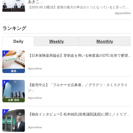
あきこ...
【2025.05.13配信】政策の最大の争点の１つとなっていると言っても
よいのが社会保障のこれからのあり方だ。特に与党では、政府関係者
dgsonline
側の議員も多く、ある意味で決定事項の中でしか意見発信しづらい面
もある。個々の議員はどんなビジョンを描いているのか。本紙では座
ランキング
談会を開いた。
Daily
Weekly
Monthly
1
【日本保険薬局協会】穿刺血を用いる検査薬のOTC化等で要望...
dgsonline
2
【販売中止】「フルナーゼ点鼻液」／グラクソ・スミスクライ
ン...
dgsonline
3
【独自インタビュー】松本純氏(前衆議院議員)に聞く／トリプ...
dgsonline