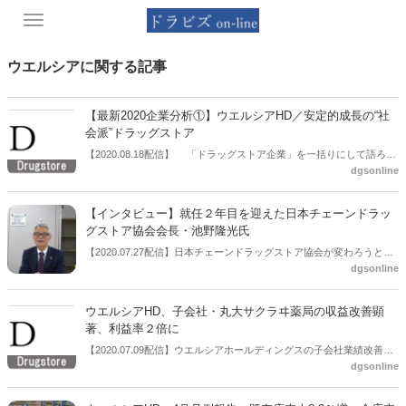
Toggle
navigation
ウエルシアに関する記事
【最新2020企業分析①】ウエルシアHD／安定的成長の“社
会派”ドラッグストア
【2020.08.18配信】 「ドラッグストア企業」を一括りにして語ろう
dgsonline
とすることには限界がきているかもしれない。それほど、ドラッグス
トア企業の戦略は多彩になっており、各社の取り組みに変化が起きて
いる。今回は、ウエルシアホールディングスの業績、戦略を分析す
【インタビュー】就任２年目を迎えた日本チェーンドラッ
る。ウエルシアホールディングスを一言で表すならば、「安定的成長
グストア協会会長・池野隆光氏
の“社会派”ドラッグストア」だ。ここ３年間は安定的に成長率を達成
【2020.07.27配信】日本チェーンドラッグストア協会が変わろうとし
している。それを支えるのが、調剤という柱を育ててきたカテゴリー
dgsonline
ている。今年８月21日には一般社団法人化する。その目的を池野隆光
のバランスの良さであり、「ウエルカフェ」やレジ袋有料化前倒し実
会長は「より透明性ある公器を目指すため」と説明する。根底には他
施に象徴される地域貢献活動だ。こうした“社会派”は従業員の求心力
団体、他業種、関係各所との連携を強化すべき局面との考えがある。
や、今後のM&Aにプラスに働いていくと考えられる。
ウエルシアHD、子会社・丸大サクラヰ薬局の収益改善顕
今回のインタビューで分かったのは、理念の先に、ドラッグストア産
著、利益率２倍に
業の成長というゴールをしっかりと見据えているということだ。ウエ
【2020.07.09配信】ウエルシアホールディングスの子会社業績改善が
ルシアホールディングスという国内ドラッグストアトップ企業を長年
dgsonline
順調に進んでいる。同社が７月9日に行った2021年２月期第１四半期
率いてきた池野会長は、人口減少下で成長することがどれほど難しい
決算の説明会によると、2017年９月に子会社となった丸大サクラヰ薬
かを知っている。その中で今までにない連携による広がりが必須とみ
局の経常利益率が前期2.7％から今期4.7％に大幅改善。ほぼ２倍とな