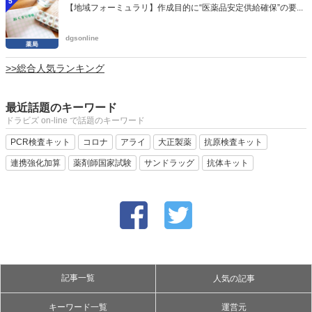
5
【地域フォーミュラリ】作成目的に“医薬品安定供給確保”の要...
dgsonline
>>総合人気ランキング
最近話題のキーワード
ドラビズ on-line で話題のキーワード
PCR検査キット
コロナ
アライ
大正製薬
抗原検査キット
連携強化加算
薬剤師国家試験
サンドラッグ
抗体キット
記事一覧
人気の記事
キーワード一覧
運営元