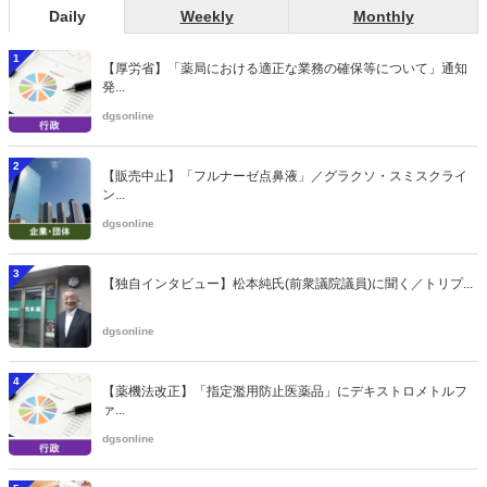
Daily
Weekly
Monthly
1
【厚労省】「薬局における適正な業務の確保等について」通知
発...
dgsonline
2
【販売中止】「フルナーゼ点鼻液」／グラクソ・スミスクライ
ン...
dgsonline
3
【独自インタビュー】松本純氏(前衆議院議員)に聞く／トリプ...
dgsonline
4
【薬機法改正】「指定濫用防止医薬品」にデキストロメトルフ
ァ...
dgsonline