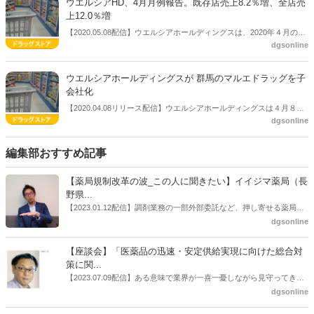
る。
ウエルシアHD、4月月例報告。既存店売上8.2％増、全店売
る実績となった。ウエルシア薬局とシミズ薬品も２桁増益となってい
上12.0％増
る。
【2020.05.08配信】ウエルシアホールディングスは、2020年４月の月
dgsonline
例報告を公表した。それによると、既存店売上8.2％増、全店売上
12.0％増と好調だった。
ウエルシアホールディングスが 群馬のマルエドラッグを子
会社化
【2020.04.08リリース配信】ウエルシアホールディングスは４月８
dgsonline
日、クスリのマルエの株式を追加取得し、子会社化することを決議し
た。
編集部おすすめ記事
【薬局規制改革の波_この人に聞きたい】イイジマ薬局（長
野県...
【2023.01.12配信】調剤業務の一部外部委託など、押し寄せる薬局業
界への規制改革の波。この規制改革の波を薬局業界はどう受け止めた
dgsonline
らいいのか。薬局業界関係者の中にも迷いがある人も少なくないので
はないだろうか。本紙ではこうした問題について、厚労省「薬局薬剤
【座談会】「医薬品の迅速・安定供給実現に向けた総合対
師の業務及び薬局の機能に関するワーキンググループ」に参考人とし
策に関...
ても出席していたイイジマ薬局（長野県上田市）開設者である飯島裕
【2023.07.09配信】ある意味で業界が一喜一憂しながら見守ってきた
也氏に聞いた。
厚労省「医薬品の迅速・安定供給実現に向けた総合対策に関する有識
dgsonline
者検討会」。10カ月にわたり13回の会議が開催され、６月12日に報告