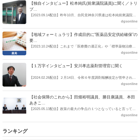
書がとりまとめられた。ドラビズon-lineでは検討会を総括する目的で
【独自インタビュー】松本純氏(前衆議院議員)に聞く／トリ
厚労省医政局医薬産業振興・医療情報企画課長（医薬産業振興・医療
プ...
情報企画課セルフケア・セルフメディケーション推進室長併任）安藤
【2023.09.14配信】昨年10月、自民党神奈川県連は松本純前衆議院議
公一氏や青山学院大学名誉教授の三村優美子氏、 日本保険薬局協会医
員を「自民党神奈川1区」（横浜市中区・磯子区・金沢区）の支部長
dgsonline
薬品流通・ＯＴＣ検討委員会副委員長の原靖明氏を交えた座談会を実
に選出した。「1区支部長」は、次期衆院選挙で神奈川1区自民党公認
施した。
候補の前提となるもの。薬剤師に関わる政策に広く・深く関わってき
【地域フォーミュラリ】作成目的に“医薬品安定供給確保”の
た同氏の復活に向けた薬剤師業界の期待には熱いものがある。不透明
要...
感の払拭できない医療・介護・障害者サービスのトリプル改定等へ
【2023.10.24配信】これまで「医療費の適正化」や「標準薬物治療の
の、薬剤師業界の強い危機感の裏返しといってもいいだろう。本稿で
推進」などが目的とされることが多かった地域フォーミュラリの作
dgsonline
は松本氏にインタビューした。
成。ここに、明らかにもう１つの理由が追加されるようになってき
た。医薬品の安定供給確保だ。10月22日に開かれた「日本フォーミュ
【１万字インタビュー】安川孝志薬剤管理官に聞く
ラリ学会学術総会」で一般演題発表した飯田下伊那薬剤師会（長野県
飯田市）は、会員薬局から安定供給確保への強い要望があったことを
【2024.02.26配信】２月14日、令和６年度調剤報酬改定が答申され
受け、安定供給確保が見込めるPPI３成分について銘柄を含めて選定
た。本紙では、厚生労働省保険局医療課・薬剤管理官の安川孝志氏
dgsonline
したとした。
に、薬局に関係する調剤報酬改定の部分についてインタビューした。
【社会保障のこれから】田畑裕明議員、勝目康議員、本田
あきこ...
【2025.05.13配信】政策の最大の争点の１つとなっていると言っても
よいのが社会保障のこれからのあり方だ。特に与党では、政府関係者
dgsonline
側の議員も多く、ある意味で決定事項の中でしか意見発信しづらい面
もある。個々の議員はどんなビジョンを描いているのか。本紙では座
ランキング
談会を開いた。