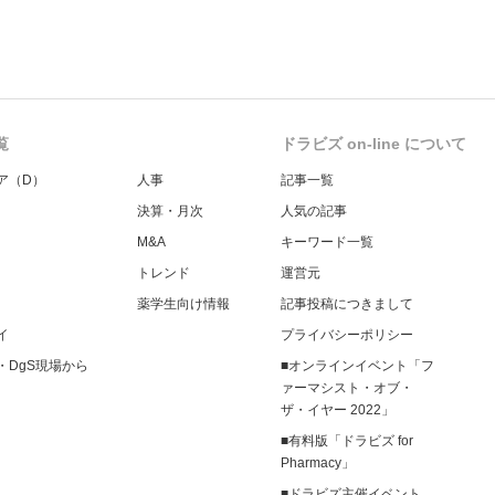
覧
ドラビズ on-line について
ア（D）
人事
記事一覧
決算・月次
人気の記事
M&A
キーワード一覧
トレンド
運営元
薬学生向け情報
記事投稿につきまして
イ
プライバシーポリシー
・DgS現場から
■オンラインイベント「フ
ァーマシスト・オブ・
ザ・イヤー 2022」
■有料版「ドラビズ for
Pharmacy」
■ドラビズ主催イベント