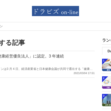
ン
ラン
する記事
Da
健康経営優良法人」に認定。3 年連続
1
ファインは3 月 4 日、経済産業省と日本健康会議が共同で選出する「健康経
」に認定された。同社は 2019 年から 3 年連続で健康経営優良法人の認定
2021/03/04 17:51
2
3