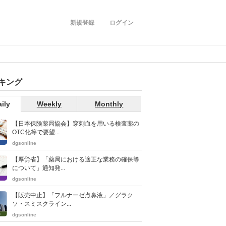
新規登録
ログイン
キング
ily
Weekly
Monthly
【日本保険薬局協会】穿刺血を用いる検査薬の
OTC化等で要望...
dgsonline
【厚労省】「薬局における適正な業務の確保等
について」通知発...
dgsonline
【販売中止】「フルナーゼ点鼻液」／グラク
ソ・スミスクライン...
dgsonline