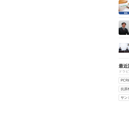
最近
ドラビ
PC
抗原
サン