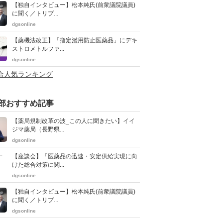
【独自インタビュー】松本純氏(前衆議院議員)
に聞く／トリプ...
dgsonline
【薬機法改正】「指定濫用防止医薬品」にデキ
ストロメトルファ...
dgsonline
総合人気ランキング
部おすすめ記事
【薬局規制改革の波_この人に聞きたい】イイ
ジマ薬局（長野県...
dgsonline
【座談会】「医薬品の迅速・安定供給実現に向
けた総合対策に関...
dgsonline
【独自インタビュー】松本純氏(前衆議院議員)
に聞く／トリプ...
dgsonline