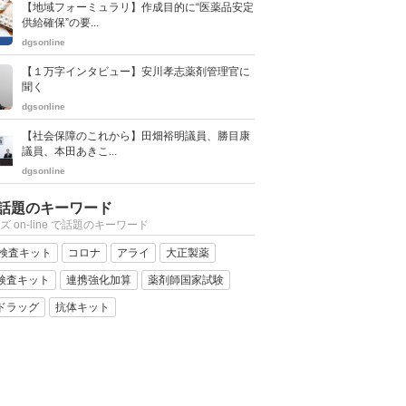
【地域フォーミュラリ】作成目的に“医薬品安定
供給確保”の要...
dgsonline
【１万字インタビュー】安川孝志薬剤管理官に
聞く
dgsonline
【社会保障のこれから】田畑裕明議員、勝目康
議員、本田あきこ...
dgsonline
話題のキーワード
ズ on-line で話題のキーワード
R検査キット
コロナ
アライ
大正製薬
検査キット
連携強化加算
薬剤師国家試験
ドラッグ
抗体キット