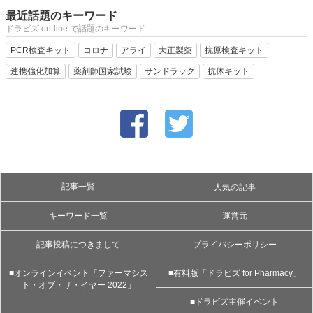
最近話題のキーワード
ドラビズ on-line で話題のキーワード
PCR検査キット
コロナ
アライ
大正製薬
抗原検査キット
連携強化加算
薬剤師国家試験
サンドラッグ
抗体キット
記事一覧
人気の記事
キーワード一覧
運営元
記事投稿につきまして
プライバシーポリシー
■オンラインイベント「ファーマシス
■有料版「ドラビズ for Pharmacy」
ト・オブ・ザ・イヤー 2022」
■ドラビズ主催イベント