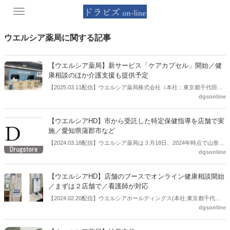
Toggle
navigation
ウエルシア薬局に関する記事
【ウエルシア薬局】新サービス「ケアカプセル」開始／健
康相談のほか介護支援も提供予定
【2025.03.11配信】ウエルシア薬局株式会社（本社：東京都千代田
dgsonline
区、代表取締役社長：田中純一氏）は、イオンタウン幕張西店におい
て包括的なヘルスケアサービス「Care Capsule （ケアカプセル）」を
開始したと公表した。２月より試験的に開始しており、このほど本格
【ウエルシアHD】市から受託した特定保健指導を店舗で実
的な提供を開始する。有料での検査や栄養相談などのほか、ケアマネ
施／愛知県蒲郡市など
ージャーによる居宅介護支援も提供し、高齢者や介護が必要な方々の
【2024.03.18配信】ウエルシア薬局は３月18日、2024年時点で山形県
生活支援や介護サービスの調整を行う予定という。
dgsonline
上山市、埼玉県坂戸市、鶴ヶ島市、静岡県伊豆の国市、愛知県蒲郡
市、滋賀県近江八幡市から受託している特定保健指導をドラッグスト
ア店舗において行っているとリリースした。
【ウエルシアHD】店舗のブースでオンライン健康相談開始
／まずは２店舗で／看護師が対応
【2024.02.20配信】ウエルシアホールディングス(本社:東京都千代田
dgsonline
区、代表取締役社長:松本忠久氏）は２月19日から、グループのウエル
シア薬局イオンタウン幕張西店・ウエルシア薬局田町グランパークに
おいてオンライン健康相談(遠隔健康医療相談)サービスの提供を開始