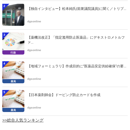
2
【独自インタビュー】松本純氏(前衆議院議員)に聞く／トリプ...
dgsonline
3
【薬機法改正】「指定濫用防止医薬品」にデキストロメトルフ
ァ...
dgsonline
4
【地域フォーミュラリ】作成目的に“医薬品安定供給確保”の要...
dgsonline
5
【日本薬剤師会】ドーピング防止カードを作成
dgsonline
>>総合人気ランキング