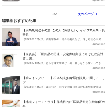
dgsonline
発表した。ネオファルマーとサミットを、ウエルシア薬局に合併す
る。
1/2
次のページ ＞
編集部おすすめ記事
【薬局規制改革の波_この人に聞きたい】イイジマ薬局（長
野県...
【2023.01.12配信】調剤業務の一部外部委託など、押し寄せる薬局業
界への規制改革の波。この規制改革の波を薬局業界はどう受け止めた
dgsonline
らいいのか。薬局業界関係者の中にも迷いがある人も少なくないので
はないだろうか。本紙ではこうした問題について、厚労省「薬局薬剤
【座談会】「医薬品の迅速・安定供給実現に向けた総合対
師の業務及び薬局の機能に関するワーキンググループ」に参考人とし
策に関...
ても出席していたイイジマ薬局（長野県上田市）開設者である飯島裕
【2023.07.09配信】ある意味で業界が一喜一憂しながら見守ってきた
也氏に聞いた。
厚労省「医薬品の迅速・安定供給実現に向けた総合対策に関する有識
dgsonline
者検討会」。10カ月にわたり13回の会議が開催され、６月12日に報告
書がとりまとめられた。ドラビズon-lineでは検討会を総括する目的で
【独自インタビュー】松本純氏(前衆議院議員)に聞く／トリ
厚労省医政局医薬産業振興・医療情報企画課長（医薬産業振興・医療
プ...
情報企画課セルフケア・セルフメディケーション推進室長併任）安藤
【2023.09.14配信】昨年10月、自民党神奈川県連は松本純前衆議院議
公一氏や青山学院大学名誉教授の三村優美子氏、 日本保険薬局協会医
員を「自民党神奈川1区」（横浜市中区・磯子区・金沢区）の支部長
dgsonline
薬品流通・ＯＴＣ検討委員会副委員長の原靖明氏を交えた座談会を実
に選出した。「1区支部長」は、次期衆院選挙で神奈川1区自民党公認
施した。
候補の前提となるもの。薬剤師に関わる政策に広く・深く関わってき
【地域フォーミュラリ】作成目的に“医薬品安定供給確保”の
た同氏の復活に向けた薬剤師業界の期待には熱いものがある。不透明
要...