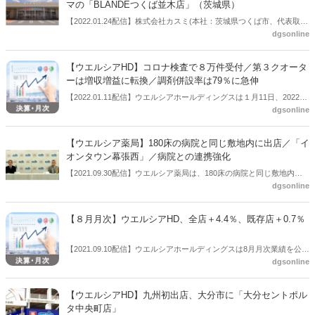
マの「BLANDEつくば並木店」（茨城県）
【2022.01.24配信】株式会社カスミ(本社：茨城県つくば市、代表取締
dgsonline
役社長：山本慎一郎氏)は、カスミの新業態店舗「BLANDE」1号店をx
茨城県つくば市にオープンする。オープンは1月28日(金)。食と健康美
をテーマとした新たな売り場展開で、調剤提供などでウエルシア薬局
【ウエルシアHD】コロナ検査で８万件受付／第３クオータ
が出店する。
ーは増収増益に転換／調剤併設率は79％に急伸
【2022.01.11配信】ウエルシアホールディングスは１月11日、2022年
dgsonline
２月期第３四半期の決算説明会をオンラインで行った。この中で、コ
ロナ対策として政府が進める「ワクチン・検査パッケージ」への早期
の対応状況を説明し、12月24日開始から１月９日までに８万件の検査
【ウエルシア薬局】180床の病院と同じ敷地内に出店／「イ
を受け付けたとした。第３四半期決算は増収減益も、第３クオーター
オンタウン幕張西」／病院との連携強化
単独では増収増益に転じた。調剤併設は前年同期から大きく伸ばし併
【2021.09.30配信】ウエルシア薬局は、180床の病院と同じ敷地内に
設率は79％を超えた。リフィル処方箋導入への影響を記者に聞かれる
dgsonline
出店する。イオンタウン株式会社が10月に新設する「イオンタウン幕
と、「土曜開局や部分的には日曜開局を進めている。ウエルシアはど
張西」（千葉県）への出店で、この敷地内には2022年夏に約180床を
こでも処方箋を受け付けられるという状況を目指す」と方針を述べ
有する「幕張病院」が開業予定。イオンタウンとしてもこの規模の病
た。
【８月月次】ウエルシアHD、全店＋4.4％、既存店＋0.7％
院を擁するショッピングモールは初という。ウエルシア薬局社長の松
本忠久氏は、「病院の患者様にも食事やサプリメントなど提供できる
【2021.09.10配信】ウエルシアホールディングスは8月月次業績を公表
ことがある」と話し、病院との連携を強化する考えを表明。調剤領域
dgsonline
した。それによると、全店＋4.4％、既存店＋0.7％だった。
にかかわらず、多彩な商品を有しているウエルシアの利点を生かした
病院との連携が生まれる可能性をにじませた。調剤には「フルライン
の調剤ロボット」を配備。３年後に月間１万枚の処方箋応を目指す。
【ウエルシアHD】九州初出店、大分市に「大分セントポル
タ中央町店」