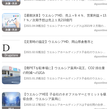
て、地域の交流活動やイベントを開催、地域を盛り上げる役割も担っ
dgsonline
年２月期決算説明会を電話会議で開催した。池野隆光会長は「今と同
ている（※１）。まだまだ成長過程のウエルカフェ。秘められた可能
じことをやっていては５年後に会社はなくなるとも言われている」と
性を現役ドラッグストア店員が実際に足を運び、店員と顧客双方目線
変化のスピードが速まっているとの認識を示し、九州への出店や“医食
から考察する。【記事＝登録販売者ライター・「梨さん」】
【通期決算】ウエルシアHD、売上＋9.４％、営業利益＋13.
同源プロジェクト”など、新たな取り組みを拡充していく意欲を示し
７％／次期予想は売上１兆210億円
た。「できれば新規事業が売上の１０％を占めるような状況を作れれ
【2021.04.08配信】ウエルシアホールディングスは2021年２月期の連
ば」と語った。
dgsonline
結業績（2020年３月１日～2021年２月28日）を公表した。それによる
と、売上高は前期比＋9.４％、営業利益は同＋13.７％と好調だった。
次期業績予想では売上高１兆210億円で、１兆円の大台を超える見込
【災害時の協定】ウエルシアHD、岡山県倉敷市と
み。
【2021.02.02配信】ウエルシアホールディングス子会社のウエルシア
dgsonline
薬局は２月１日、岡山県倉敷市との災害時における協力に関する協定
「生活必需物資及び医薬品の調達に関する協定書」を締結した。
【廃PETを駐車場に】ウエルシア薬局×花王。CO2 排出量
の削減への試み
【2021.01.25配信】ウエルシアホールディングス子会社のウエルシア
dgsonline
薬局は同社「ウエルシア藤沢用田店」の新店舗駐車場舗装に、花王が
開発した廃 PET をリサイクルした高耐久アスファルト改質剤を初採用
した。
【ウエルシアHD】子会社のネオファルマーとサミットを吸
収合併、ウエルシア薬局に
【2020.12.17配信】ウエルシアホールディングスは子会社間の合併を