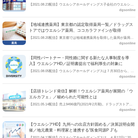
【2021.08.23配信】ウエルシアホールディングス子会社のウエルシア
dgsonline
薬局は９月1日、同社グループとして九州地区への初出店となる「ウ
エルシア大分セントポルタ中央町店」（大分県大分市）をオープンす
る。
【地域連携薬局】東京都の認定取得薬局一覧／ドラッグス
トアではウエルシア薬局、ココカラファインが取得
【2021.08.20配信】東京都では地域連携薬局を取得した薬局が薬局機
dgsonline
能情報提供サービス「t-薬局いんふぉ」で公開され始めている。公開
されている取得薬局名を掲載する。ドラッグストアではウエルシア薬
局、ココカラファインが取得している。
【同性パートナー・同性婚に関する新たな人事制度を導
入】ウエルシアHD／証明書提出で福利厚生の対象に
【2021.08.05配信】ウエルシアホールディングスは７月30日から、同
dgsonline
性パートナー・同性婚に関する新たな人事制度を導入した。100％子
会社のウエルシア薬局にて人事制度として導入したもの。
【店頭トレンド発信】解析！ウエルシア薬局が展開の「ウ
エルカフェ」／秘められた可能性とは
【2021.05.14配信】売上9496億円(2021年2月期)。ドラッグストア業
dgsonline
界のナンバーワン企業、ウエルシア。そのウエルシアが手掛ける『ウ
エルカフェ』というサービスをご存知だろうか。開放型の多目的スペ
ースのことだ。買い物の合間の休憩や地域住民のコミュニケーション
【ウエルシアHD】九州への出店方針固める／決算説明会開
の場として使用されており、行政などからの情報発信の場としても機
催／地元農業・料理家と連携する“医食同源P J”も
能している。また、グループや自治体に無料で貸し出しも行ってい
【2021.04.12配信】ウエルシアホールディングスは、４月12日に2021