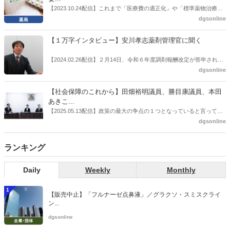
感の払拭できない医療・介護・障害者サービスのトリプル改定等へ
【2023.10.24配信】これまで「医療費の適正化」や「標準薬物治療の
の、薬剤師業界の強い危機感の裏返しといってもいいだろう。本稿で
推進」などが目的とされることが多かった地域フォーミュラリの作
dgsonline
は松本氏にインタビューした。
成。ここに、明らかにもう１つの理由が追加されるようになってき
た。医薬品の安定供給確保だ。10月22日に開かれた「日本フォーミュ
【１万字インタビュー】安川孝志薬剤管理官に聞く
ラリ学会学術総会」で一般演題発表した飯田下伊那薬剤師会（長野県
飯田市）は、会員薬局から安定供給確保への強い要望があったことを
【2024.02.26配信】２月14日、令和６年度調剤報酬改定が答申され
受け、安定供給確保が見込めるPPI３成分について銘柄を含めて選定
た。本紙では、厚生労働省保険局医療課・薬剤管理官の安川孝志氏
dgsonline
したとした。
に、薬局に関係する調剤報酬改定の部分についてインタビューした。
【社会保障のこれから】田畑裕明議員、勝目康議員、本田
あきこ...
【2025.05.13配信】政策の最大の争点の１つとなっていると言っても
よいのが社会保障のこれからのあり方だ。特に与党では、政府関係者
dgsonline
側の議員も多く、ある意味で決定事項の中でしか意見発信しづらい面
もある。個々の議員はどんなビジョンを描いているのか。本紙では座
ランキング
談会を開いた。
Daily
Weekly
Monthly
1
【販売中止】「フルナーゼ点鼻液」／グラクソ・スミスクライ
ン...
dgsonline