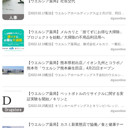
【ウエルシア薬局】社長交代
した。医療法人社団ゆみの(本社:東京都豊島区、理事長:弓野大氏)との
協働で実施するもの。
【2023.02.17配信】ウエルシアホールディングスは２月17日、同日開
dgsonline
催の取締役会において、⼦会社であるウエルシア薬局の代表者異動に
ついて決議したと公表した。
【ウエルシア薬局】メルカリと「捨てずにお得な大掃除」
プロジェクトを始動／大掃除の不用品利活用へ
【2022.12.19配信】ウエルシア薬局は、株式会社メルカリ、一般社団
dgsonline
法人 ハウスキーピング協会と連携し、2022年12月14日（水）より
「捨てずにお得な大掃除」プロジェクトを始動する。同プロジェクト
では3者が連携し、特別版メルカリ教室を期間限定で首都圏のウエル
【ウエルシア薬局】熊本県初出店／イオン九州とコラボ／
シア薬局10店舗で順次開始する。
熊本市「ウエルシア熊本麻生田店」4月21日オープン
【2022.04.19配信】ウエルシアホールディングス子会社のウエルシア
dgsonline
薬局は４月21日に、熊本県初出店となる「ウエルシア熊本麻生田店」
をオープンする。ドラッグストア ウエルシア」と「イオン九州」のコ
ラボレーションとなる。
【ウエルシア薬局】ペットボトルのリサイクルに関する実
証実験を開始／キリンと
【2022.03.25配信】キリンホールディングスとキリンビバレッジ、お
dgsonline
よびウエルシア薬局は、「ボトル to ボトル」のリサイクルモデルの確
立に向けて、使用済みペットボトル容器回収の実証実験を開始する。
6 月から埼玉県内のウエルシア約 190 店舖で順次実施するもの。
【ウエルシア薬局】カスミ新業態店で協働／食と健康テー