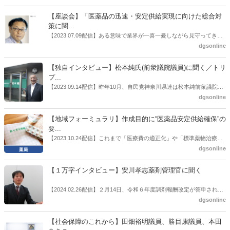
らいいのか。薬局業界関係者の中にも迷いがある人も少なくないので
はないだろうか。本紙ではこうした問題について、厚労省「薬局薬剤
【座談会】「医薬品の迅速・安定供給実現に向けた総合対
師の業務及び薬局の機能に関するワーキンググループ」に参考人とし
策に関...
ても出席していたイイジマ薬局（長野県上田市）開設者である飯島裕
【2023.07.09配信】ある意味で業界が一喜一憂しながら見守ってきた
也氏に聞いた。
厚労省「医薬品の迅速・安定供給実現に向けた総合対策に関する有識
dgsonline
者検討会」。10カ月にわたり13回の会議が開催され、６月12日に報告
書がとりまとめられた。ドラビズon-lineでは検討会を総括する目的で
【独自インタビュー】松本純氏(前衆議院議員)に聞く／トリ
厚労省医政局医薬産業振興・医療情報企画課長（医薬産業振興・医療
プ...
情報企画課セルフケア・セルフメディケーション推進室長併任）安藤
【2023.09.14配信】昨年10月、自民党神奈川県連は松本純前衆議院議
公一氏や青山学院大学名誉教授の三村優美子氏、 日本保険薬局協会医
員を「自民党神奈川1区」（横浜市中区・磯子区・金沢区）の支部長
dgsonline
薬品流通・ＯＴＣ検討委員会副委員長の原靖明氏を交えた座談会を実
に選出した。「1区支部長」は、次期衆院選挙で神奈川1区自民党公認
施した。
候補の前提となるもの。薬剤師に関わる政策に広く・深く関わってき
【地域フォーミュラリ】作成目的に“医薬品安定供給確保”の
た同氏の復活に向けた薬剤師業界の期待には熱いものがある。不透明
要...
感の払拭できない医療・介護・障害者サービスのトリプル改定等へ
【2023.10.24配信】これまで「医療費の適正化」や「標準薬物治療の
の、薬剤師業界の強い危機感の裏返しといってもいいだろう。本稿で
推進」などが目的とされることが多かった地域フォーミュラリの作
dgsonline
は松本氏にインタビューした。
成。ここに、明らかにもう１つの理由が追加されるようになってき
た。医薬品の安定供給確保だ。10月22日に開かれた「日本フォーミュ
【１万字インタビュー】安川孝志薬剤管理官に聞く
ラリ学会学術総会」で一般演題発表した飯田下伊那薬剤師会（長野県
飯田市）は、会員薬局から安定供給確保への強い要望があったことを
【2024.02.26配信】２月14日、令和６年度調剤報酬改定が答申され
受け、安定供給確保が見込めるPPI３成分について銘柄を含めて選定
た。本紙では、厚生労働省保険局医療課・薬剤管理官の安川孝志氏
dgsonline
したとした。
に、薬局に関係する調剤報酬改定の部分についてインタビューした。
【社会保障のこれから】田畑裕明議員、勝目康議員、本田