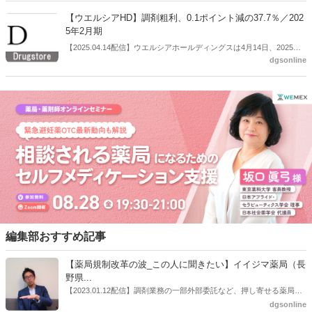
【ウエルシアHD】調剤粗利、0.1ポイント減の37.7％／202
5年2月期
【2025.04.14配信】ウエルシアホールディングスは4月14日、2025年
dgsonline
２月期の決算説明会を開催した。
編集部おすすめ記事
【薬局規制改革の波_この人に聞きたい】イイジマ薬局（長
野県...
【2023.01.12配信】調剤業務の一部外部委託など、押し寄せる薬局業
界への規制改革の波。この規制改革の波を薬局業界はどう受け止めた
dgsonline