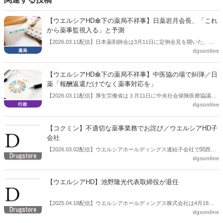
【ウエルシアHD傘下の薬局不祥事】日薬岩月会長、「これ
から薬事監視入る」と予測
【2026.03.11配信】日本薬剤師会は3月11日に定例会見を開いた。こ
dgsonline
の中で会長の岩月進氏はウエルシアホールディングス子会社のコクミ
ンにおける薬局不祥事について言及し、「おそらくこれから地元の厚
生局などから薬事監視が入って人員の確保ができているかどうかを確
【ウエルシアHD傘下の薬局不祥事】中医協の場で糾弾／日
認されると思う」と予測した。根本的な原因に人手不足があり企業責
薬「報酬返還だけでなく薬事対応を」
任は明白との考え。
【2026.03.11配信】厚生労働省は３月11日に中央社会保険医療協議会
dgsonline
（中医協）総会を開いた。この中で日本薬剤師会副会長の森昌平氏
は、ウエルシアホールディングスのグループ会社であるコクミンの不
祥事について特別にコメントし、「報酬返還だけでなく薬事上の対応
【コクミン】不適切な薬事業務でお詫び／ウエルシアHD子
を」と求めた。
会社
【2026.03.02配信】ウエルシアホールディングス連結子会社で関西を
dgsonline
地盤にドラッグストアを展開しているコクミン（大阪市住之江区、代
表取締役社長絹巻秀展氏）は３月２日、同社HPで「不適切な薬事業務
に関するお詫び」を公表した。
【ウエルシアHD】池野隆光代表取締役が退任
【2025.04.18配信】ウエルシアホールディングス株式会社は4月18
dgsonline
日、代表取締役の異動（退任）に関するお知らせを公表した。