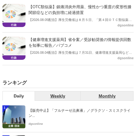
【OTC類似薬】鎮痛消炎外用薬、慢性かつ重度の変形性膝
関節症などの負担増に経過措置
【2026.08.05配信】厚生労働省は８月５日、「第４回ＯＴＣ類似薬の
dgsonline
保険給付の見直しの実施に向けた技術的検討会」を開催。「中間とり
まとめ（案）」を提示し了承した。今後、社会保障審議会医療保険部
会等に報告し、令和８年秋頃を目途に結論を得る予定。
【健康増進支援薬局】省令案／受診勧奨後の情報提供回数
を知事に報告／パブコメ
【2026.08.04配信】厚生労働省は７月31日、健康増進支援薬局などに
dgsonline
関する省令案を示し、パブコメを開始した。受診勧奨を行った後に、
当該医療機関や連携機関に対して、利用者の相談内容や薬剤及び医薬
品に関する情報を提供した回数を知事に報告する事項とする。
ランキング
Daily
Weekly
Monthly
1
【販売中止】「フルナーゼ点鼻液」／グラクソ・スミスクライ
ン...
dgsonline