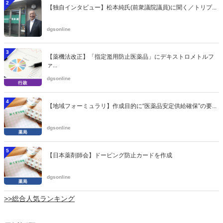
2
【独自インタビュー】松本純氏(前衆議院議員)に聞く／トリプ...
dgsonline
3
【薬機法改正】「指定濫用防止医薬品」にデキストロメトルフ
ァ...
dgsonline
4
【地域フォーミュラリ】作成目的に“医薬品安定供給確保”の要...
dgsonline
5
【日本薬剤師会】ドーピング防止カードを作成
dgsonline
>>総合人気ランキング