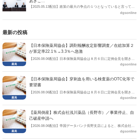
あきこ...
【2025.05.13配信】政策の最大の争点の１つとなっていると言っても
よいのが社会保障のこれからのあり方だ。特に与党では、政府関係者
dgsonline
側の議員も多く、ある意味で決定事項の中でしか意見発信しづらい面
もある。個々の議員はどんなビジョンを描いているのか。本紙では座
談会を開いた。
最新の投稿
【日本保険薬局協会】調剤報酬改定影響調査／在総加算２
が算定率22.1％→3.3％へ急激
【2026.08.06配信】日本保険薬局協会は８月６日に定例会見を開き、
dgsonline
「令和８年度調剤報酬改定に係る保険薬局への影響」の調査結果を公
表した。在宅分野では、在宅薬学総合体制加算2の算定率が22.1％から
3.3％へ大きく低下した。
【日本保険薬局協会】穿刺血を用いる検査薬のOTC化等で
要望書
【2026.08.06配信】日本保険薬局協会は８月６日に定例会見を開き、
dgsonline
「穿刺血を用いる検査薬のOTC化等に関する要望書」を厚生労働省 医
薬局長宛に提出したことを説明した。
【薬局倒産】株式会社浅川薬品（長野市）／事業停止、自
己破産申請へ
【2026.08.06配信】帝国データバンク長野支店によると、株式会社浅
dgsonline
川薬品（長野市）は7月31日に事業を停止し、自己破産申請の準備に
入った。