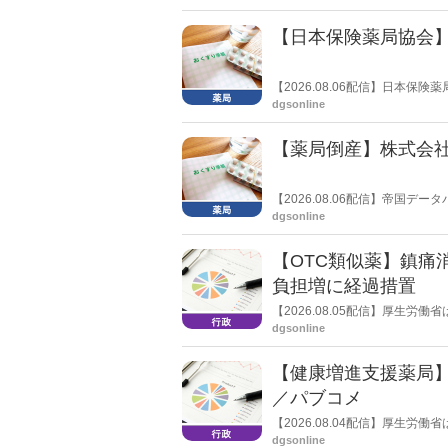
きく低下した。
【日本保険薬局協会】
【2026.08.06配信】日本
関する要望書」を厚生労働省 医
dgsonline
【薬局倒産】株式会
【2026.08.06配信】帝国
止し、自己破産申請の準備に入
dgsonline
【OTC類似薬】鎮痛
負担増に経過措置
【2026.08.05配信】厚生
検討会」を開催。「中間とりま
dgsonline
し、令和８年秋頃を目途に結論
【健康増進支援薬局
／パブコメ
【2026.08.04配信】厚生
した。受診勧奨を行った後に、
dgsonline