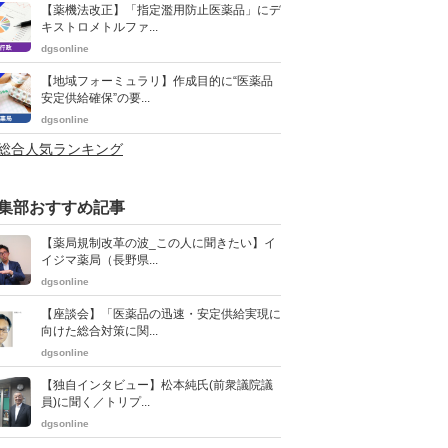
【薬機法改正】「指定濫用防止医薬品」にデ
キストロメトルファ...
dgsonline
【地域フォーミュラリ】作成目的に“医薬品
安定供給確保”の要...
dgsonline
>総合人気ランキング
集部おすすめ記事
【薬局規制改革の波_この人に聞きたい】イ
イジマ薬局（長野県...
dgsonline
【座談会】「医薬品の迅速・安定供給実現に
向けた総合対策に関...
dgsonline
【独自インタビュー】松本純氏(前衆議院議
員)に聞く／トリプ...
dgsonline