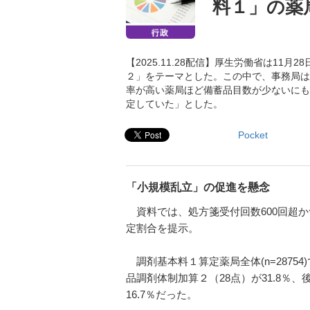
料１」の薬
【2025.11.28配信】厚生労働省は1
２」をテーマとした。この中で、事務局は
率が高い薬局ほど備蓄品目数が少ないにも
定していた」とした。
Pocket
「小規模乱立」の促進を懸念
資料では、処方箋受付回数600回超
定割合を提示。
調剤基本料１算定薬局全体(n=28754
品調剤体制加算２（28点）が31.8％、
16.7％だった。