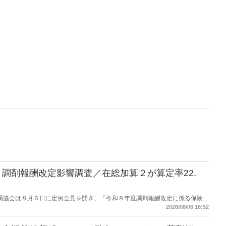
調剤報酬改定影響調査／在総加算２が算定率22.
保険薬局協会は８月６日に定例会見を開き、「令和８年度調剤報酬改定に係る保険薬
た。在宅分野では、在宅薬学総合体制加算2の算定率が22.1％から3.3％へ大
2026/08/06 16:52