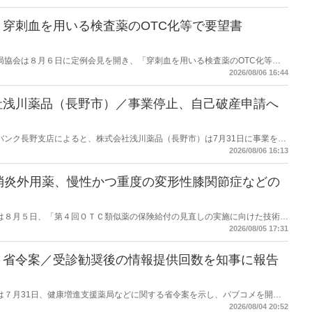
穿刺血を用いる検査薬のOTC化等で要望書
保険薬局協会は８月６日に定例会見を開き、「穿刺血を用いる検査薬のOTC化等に
薬局長宛に提出したことを説明した。
2026/08/06 16:44
社浅川薬品（長野市）／事業停止、自己破産申請へ
データバンク長野支店によると、株式会社浅川薬品（長野市）は7月31日に事業を停
った。
2026/08/06 16:13
消炎外用薬、慢性かつ重度の変形性膝関節症などの
労働省は８月５日、「第４回ＯＴＣ類似薬の保険給付の見直しの実施に向けた技術的
とめ（案）」を提示し了承した。今後、社会保障審議会医療保険部会等に報告
2026/08/05 17:31
を得る予定。
】省令案／受診勧奨後の情報提供回数を知事に報告
労働省は７月31日、健康増進支援薬局などに関する省令案を示し、パブコメを開始
当該医療機関や連携機関に対して、利用者の相談内容や薬剤及び医薬品に関す
2026/08/04 20:52