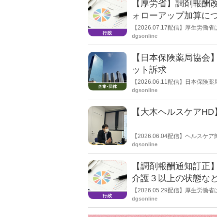
【厚労省】調剤報酬改
ォローアップ加算に
【2026.07.17配信】厚生
dgsonline
【日本保険薬局協会
ット訴求
【2026.06.11配信】日本
を作成したことを報告。協会正
dgsonline
【大木ヘルスケアHD
【2026.06.04配信】ヘル
６月４日、６月16・17日に開
dgsonline
た。今回の調剤報酬改定で新設
げ、減算に備える売り場充足を
【調剤報酬通知訂正】
介護３以上の状態な
【2026.05.29配信】厚生
正について」を発出した。調剤
dgsonline
２」イ100点について、要介護
令和８年度調剤報酬改定では「