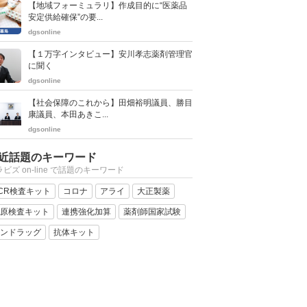
【地域フォーミュラリ】作成目的に“医薬品
安定供給確保”の要...
dgsonline
【１万字インタビュー】安川孝志薬剤管理官
に聞く
dgsonline
【社会保障のこれから】田畑裕明議員、勝目
康議員、本田あきこ...
dgsonline
近話題のキーワード
ビズ on-line で話題のキーワード
CR検査キット
コロナ
アライ
大正製薬
原検査キット
連携強化加算
薬剤師国家試験
ンドラッグ
抗体キット