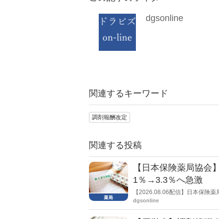
dgsonline
関連するキーワード
調剤報酬改定
関連する投稿
【日本保険薬局協会】
1％→3.3％へ急激
【2026.08.06配信】日本
局への影響」の調査結果を公表し
dgsonline
きく低下した。