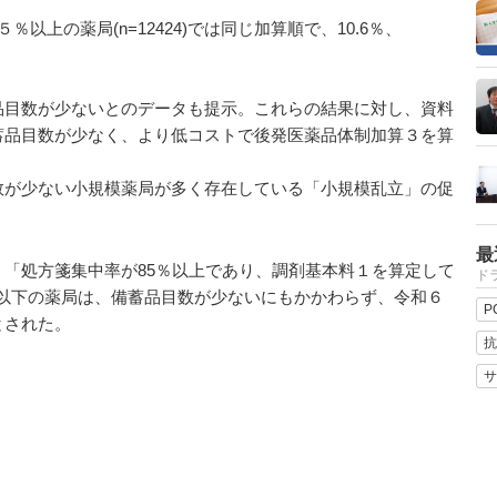
上の薬局(n=12424)では同じ加算順で、10.6％、
目数が少ないとのデータも提示。これらの結果に対し、資料
蓄品目数が少なく、より低コストで後発医薬品体制加算３を算
が少ない小規模薬局が多く存在している「小規模乱立」の促
最
「処方箋集中率が85％以上であり、調剤基本料１を算定して
ドラ
0回以下の薬局は、備蓄品目数が少ないにもかかわらず、令和６
P
とされた。
抗
サ