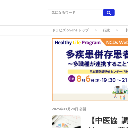
ドラビズ on-line トップ
行政
【
2025年11月28日
公開
【中医協_