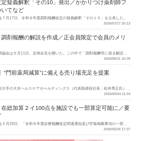
定疑義解釈「その10」発出／かかりつけ薬剤師フ
ついてなど
労働省は７月17日、令和８年度調剤報酬改定の疑義解釈「その１０」を公表した。
2026/07/17 20:13
】調剤報酬の解説を作成／正会員限定で会員のメリ
保険薬局協会は６月11日、定例会見を開いた。この中で「調剤報酬等に係る解説」
会員限定への提供とすることで、協会会員のメリットも訴求したい考え。
2026/06/11 16:39
】“門前薬局減算”に備える売り場充足を提案
スケア卸大手の大木ヘルスケアホールディングス（代表取締役社長：松井秀正氏）は
催を予定している「2026秋冬カテゴリー提案商談会」の事前説明会を開催し
2026/06/04 11:04
された「門前薬局等立地依存減算」（調剤基本料の15点マイナス）を取り上
提案するとした。
在総加算２イ100点を施設でも一部算定可能に／要
ど
労働省は５月29日、「令和８年度診療報酬改定関連通知及び官報掲載事項の一部訂
報酬では、個人宅の在宅訪問時を想定して新設した「在宅薬学総合体制加算
2026/05/29 17:37
３以上の状態の患者などの要件を満たせば施設患者であっても算定可とした。
在宅薬学総合体制加算１」を30点に増点するとともに、「在宅薬学総合体制加