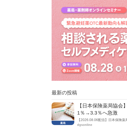
算２」について、 単一建物診療
た。またイ以外の場合で50点を
最新の投稿
【日本保険薬局協会】
1％→3.3％へ急激
【2026.08.06配信】日本
局への影響」の調査結果を公表し
dgsonline