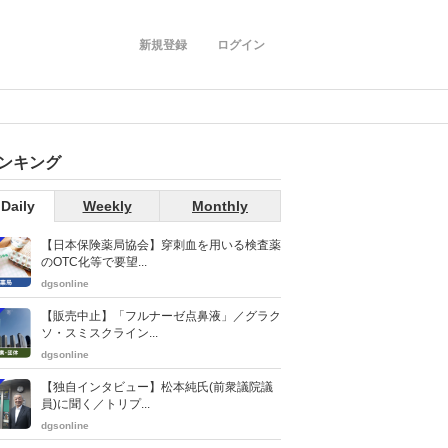
新規登録
ログイン
ンキング
Daily
Weekly
Monthly
【日本保険薬局協会】穿刺血を用いる検査薬
のOTC化等で要望...
dgsonline
【販売中止】「フルナーゼ点鼻液」／グラク
ソ・スミスクライン...
dgsonline
【独自インタビュー】松本純氏(前衆議院議
員)に聞く／トリプ...
dgsonline