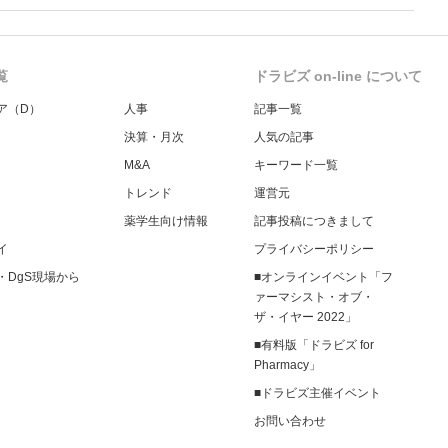
報告する事項とする。
覧
ドラビズ on-line について
ア（D）
人事
記事一覧
決算・月次
人気の記事
M&A
キーワード一覧
トレンド
運営元
薬学生向け情報
記事投稿につきまして
イ
プライバシーポリシー
・DgS現場から
■オンラインイベント「フ
ァーマシスト・オブ・
ザ・イヤー 2022」
■有料版「ドラビズ for
Pharmacy」
■ドラビズ主催イベント
お問い合わせ