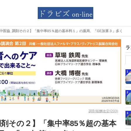
中医協_調剤その２】「集中率85％超の基本料１」の薬局、「GE加算３」多く
ラ
1
2
調剤報酬改定(203)
3
調剤その２】「集中率85％超の基本