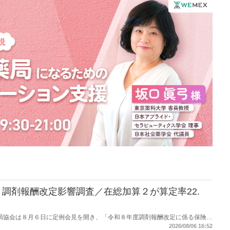
患者が１人又は単一建物居住者が１人の場合「イ」を新設し、 100点とし
設けていた。
調剤報酬改定影響調査／在総加算２が算定率22.
保険薬局協会は８月６日に定例会見を開き、「令和８年度調剤報酬改定に係る保険薬
た。在宅分野では、在宅薬学総合体制加算2の算定率が22.1％から3.3％へ大
2026/08/06 16:52