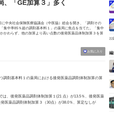
局、「GE加算３」多く
4
5
1月28日に中央社会保険医療協議会（中医協）総会を開き、「調剤その
「集中率85％超の調剤基本料１」の薬局に焦点を当てた。「集中
かかわらず、他の加算より高い点数の後発医薬品体制加算３を算
>
お気に入り
編
かつ調剤基本料１の薬局における後発医薬品調剤体制加算の算
)では、後発医薬品調剤体制加算１(21 点）が13.5％、後発医薬
後発医薬品調剤体制加算３（30点）が38.0％、算定なしが