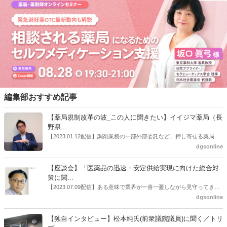
編集部おすすめ記事
【薬局規制改革の波_この人に聞きたい】イイジマ薬局（長
野県...
【2023.01.12配信】調剤業務の一部外部委託など、押し寄せる薬局業
界への規制改革の波。この規制改革の波を薬局業界はどう受け止めた
dgsonline
らいいのか。薬局業界関係者の中にも迷いがある人も少なくないので
はないだろうか。本紙ではこうした問題について、厚労省「薬局薬剤
【座談会】「医薬品の迅速・安定供給実現に向けた総合対
師の業務及び薬局の機能に関するワーキンググループ」に参考人とし
策に関...
ても出席していたイイジマ薬局（長野県上田市）開設者である飯島裕
【2023.07.09配信】ある意味で業界が一喜一憂しながら見守ってきた
也氏に聞いた。
厚労省「医薬品の迅速・安定供給実現に向けた総合対策に関する有識
dgsonline
者検討会」。10カ月にわたり13回の会議が開催され、６月12日に報告
書がとりまとめられた。ドラビズon-lineでは検討会を総括する目的で
【独自インタビュー】松本純氏(前衆議院議員)に聞く／トリ
厚労省医政局医薬産業振興・医療情報企画課長（医薬産業振興・医療