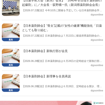
【日薬学術大会（新潟）会見】「2040年を目指す薬剤師の
起爆剤」に／大会長・荻野構一氏（新潟県薬剤師会会長）
【2026.07.22配信】今年10月に開催を予定している日本薬剤師会学術
dgsonline
大会（新潟）の会見が開かれた。
【日本薬剤師会】“骨太”記載の“女性の健康”機能強化「日薬
としても取り組む」
【2026.07.22配信】日本薬剤師会は７月22日に都道府県薬剤師会の会
dgsonline
長協議会を開催した。この中で先ごろ閣議決定した「骨太方針」の内
容について説明。記載された女性の健康に関する機能強化について、
日薬としても取り組んでいくとの考えを示した。
【日本薬剤師会】新執行部が会見
【2026.06.28配信】日本薬剤師会は６月28日の定時総会で新執行部を
dgsonline
決定。総会終了後に新執行部による会見を行った。
【日本薬剤師会】新理事を全員承認
【2026.06.28配信】日本薬剤師会は６月28日、定時総会を開き、理事
dgsonline
候補者を全員承認した。