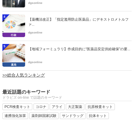
dgsonline
4
【薬機法改正】「指定濫用防止医薬品」にデキストロメトルフ
ァ...
dgsonline
5
【地域フォーミュラリ】作成目的に“医薬品安定供給確保”の要...
dgsonline
>>総合人気ランキング
最近話題のキーワード
ドラビズ on-line で話題のキーワード
PCR検査キット
コロナ
アライ
大正製薬
抗原検査キット
連携強化加算
薬剤師国家試験
サンドラッグ
抗体キット