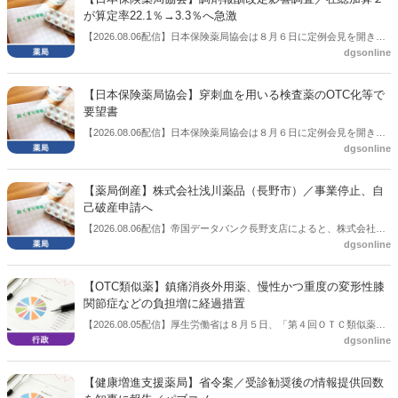
が算定率22.1％→3.3％へ急激
【2026.08.06配信】日本保険薬局協会は８月６日に定例会見を開き、
dgsonline
「令和８年度調剤報酬改定に係る保険薬局への影響」の調査結果を公
表した。在宅分野では、在宅薬学総合体制加算2の算定率が22.1％から
3.3％へ大きく低下した。
【日本保険薬局協会】穿刺血を用いる検査薬のOTC化等で
要望書
【2026.08.06配信】日本保険薬局協会は８月６日に定例会見を開き、
dgsonline
「穿刺血を用いる検査薬のOTC化等に関する要望書」を厚生労働省 医
薬局長宛に提出したことを説明した。
【薬局倒産】株式会社浅川薬品（長野市）／事業停止、自
己破産申請へ
【2026.08.06配信】帝国データバンク長野支店によると、株式会社浅
dgsonline
川薬品（長野市）は7月31日に事業を停止し、自己破産申請の準備に
入った。
【OTC類似薬】鎮痛消炎外用薬、慢性かつ重度の変形性膝
関節症などの負担増に経過措置
【2026.08.05配信】厚生労働省は８月５日、「第４回ＯＴＣ類似薬の
dgsonline
保険給付の見直しの実施に向けた技術的検討会」を開催。「中間とり
まとめ（案）」を提示し了承した。今後、社会保障審議会医療保険部
会等に報告し、令和８年秋頃を目途に結論を得る予定。
【健康増進支援薬局】省令案／受診勧奨後の情報提供回数