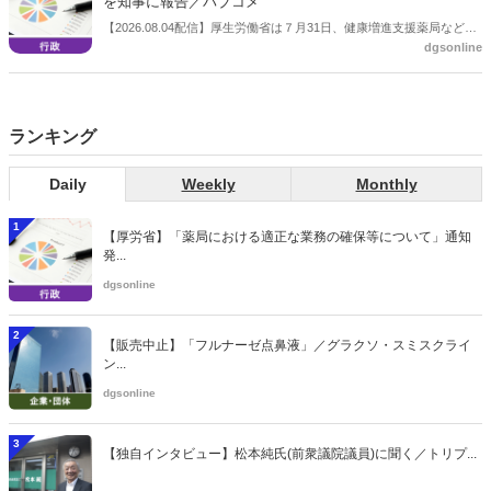
を知事に報告／パブコメ
【2026.08.04配信】厚生労働省は７月31日、健康増進支援薬局などに
dgsonline
関する省令案を示し、パブコメを開始した。受診勧奨を行った後に、
当該医療機関や連携機関に対して、利用者の相談内容や薬剤及び医薬
品に関する情報を提供した回数を知事に報告する事項とする。
ランキング
Daily
Weekly
Monthly
1
【厚労省】「薬局における適正な業務の確保等について」通知
発...
dgsonline
2
【販売中止】「フルナーゼ点鼻液」／グラクソ・スミスクライ
ン...
dgsonline
3
【独自インタビュー】松本純氏(前衆議院議員)に聞く／トリプ...