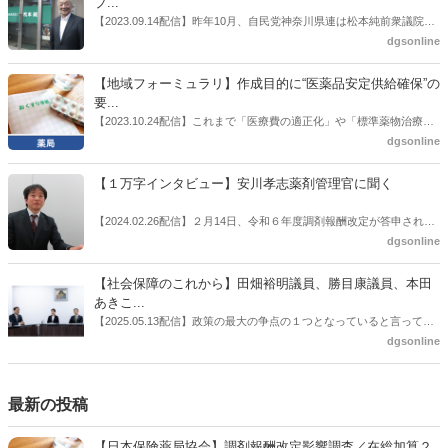
プ...
情報企画課セルフケア・セルフメディケーション推進室長併任）安藤
【2023.09.14配信】昨年10月、自民党神奈川県連は松本純前衆議院議
公一氏や青山学院大学名誉教授の三村優美子氏、 日本保険薬局協会医
員を「自民党神奈川1区」（横浜市中区・磯子区・金沢区）の支部長
dgsonline
薬品流通・ＯＴＣ検討委員会副委員長の原靖明氏を交えた座談会を実
に選出した。「1区支部長」は、次期衆院選挙で神奈川1区自民党公認
施した。
候補の前提となるもの。薬剤師に関わる政策に広く・深く関わってき
【地域フォーミュラリ】作成目的に“医薬品安定供給確保”の
た同氏の復活に向けた薬剤師業界の期待には熱いものがある。不透明
要...
感の払拭できない医療・介護・障害者サービスのトリプル改定等へ
【2023.10.24配信】これまで「医療費の適正化」や「標準薬物治療の
の、薬剤師業界の強い危機感の裏返しといってもいいだろう。本稿で
推進」などが目的とされることが多かった地域フォーミュラリの作
dgsonline
は松本氏にインタビューした。
成。ここに、明らかにもう１つの理由が追加されるようになってき
た。医薬品の安定供給確保だ。10月22日に開かれた「日本フォーミュ
【１万字インタビュー】安川孝志薬剤管理官に聞く
ラリ学会学術総会」で一般演題発表した飯田下伊那薬剤師会（長野県
飯田市）は、会員薬局から安定供給確保への強い要望があったことを
【2024.02.26配信】２月14日、令和６年度調剤報酬改定が答申され
受け、安定供給確保が見込めるPPI３成分について銘柄を含めて選定
た。本紙では、厚生労働省保険局医療課・薬剤管理官の安川孝志氏
dgsonline
したとした。
に、薬局に関係する調剤報酬改定の部分についてインタビューした。
【社会保障のこれから】田畑裕明議員、勝目康議員、本田
あきこ...
【2025.05.13配信】政策の最大の争点の１つとなっていると言っても
よいのが社会保障のこれからのあり方だ。特に与党では、政府関係者
dgsonline
側の議員も多く、ある意味で決定事項の中でしか意見発信しづらい面
もある。個々の議員はどんなビジョンを描いているのか。本紙では座
談会を開いた。
最新の投稿
【日本保険薬局協会】調剤報酬改定影響調査／在総加算２