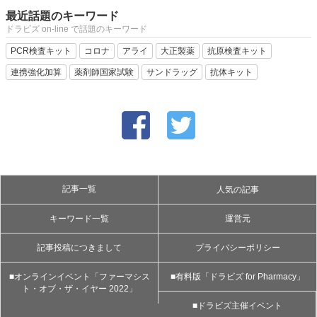
最近話題のキーワード
ドラビズ on-line で話題のキーワード
PCR検査キット
コロナ
アライ
大正製薬
抗原検査キット
連携強化加算
薬剤師国家試験
サンドラッグ
抗体キット
記事一覧
人気の記事
キーワード一覧
運営元
記事投稿につきまして
プライバシーポリシー
■オンラインイベント「ファーマシス
■有料版「ドラビズ for Pharmacy」
ト・オブ・ザ・イヤー 2022」
■ドラビズ主催イベント