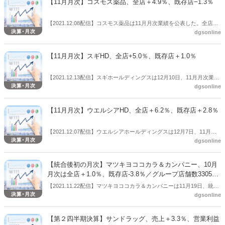
た。
【11月月次】コスモス薬品、全店＋4.9％、既存店−1.3％
8100万円）、経常利益71億3700万円（前年同期は87億4800万円）、
親会社株主に帰属する四半期純利益46億9400万円（前年同四半期は64
【2021.12.08配信】コスモス薬品は11月月次業績を公表した。全店＋
億3500万円）だった。「収益認識に関する会計基準」を今期から適用
dgsonline
4.9％、既存店−1.3％だった。
しており、前年同期比（％）は記載していない。
【11月月次】スギHD、全店+5.0％、既存店＋1.0％
【2021.12.13配信】スギホールディングスは12月10日、11月月次業績
dgsonline
を公表した。それによると全店ベースの売上伸率は、スギ薬局事業が
6.8％増、ジャパン事業が11.9％減、スギ薬局全体の全店売上は5.0％
増だった。既存店ベースの売上伸率は、スギ薬局事業が1.8％増、ジャ
【11月月次】ウエルシアHD、全店＋6.2％、既存店＋2.8％
パン事業が7.1%減となり、スギ薬局全体の既存店売上は1.0％増だっ
た。
【2021.12.07配信】ウエルシアホールディングスは12月7日、11月月
dgsonline
次業績を公表した。それによると、全店＋6.2％、既存店＋2.8％だっ
た。
【統合後初の月次】マツキヨココカラ＆カンパニー、10月
月次は全店＋1.0％、既存店-3.8％／グループ店舗数3305店
舗、うち調剤実施店舗831店舗（調剤実施店舗比率25.1％）
【2021.11.22配信】マツキヨココカラ＆カンパニーは11月19日、統合
dgsonline
後初の月次業績となる10月月次を公表した。10月月次の売上は、全店
（前年同月比）＋1.0％、既存店-3.8％だった。10月末グループ店舗数
は3305店舗で、うち調剤実施店舗は831店舗（調剤実施店舗比率
【第２四半期決算】サンドラッグ、売上＋3.3％、営業利益
25.1％）となった。