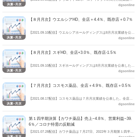
dgsonline
は、全店が＋5.3％、既存店が−0.4％だった。
【８月月次】ウエルシアHD、全店＋4.4％、既存店＋0.7％
【2021.09.10配信】ウエルシアホールディングスは8月月次業績を公表
dgsonline
した。それによると、全店＋4.4％、既存店＋0.7％だった。
【８月月次】スギHD、全店+3.0％、既存店-1.5％
【2021.09.10配信】スギホールディングスは8月月次業績を公表した。
dgsonline
それによると全店ベースの売上伸率は、スギ薬局事業が4.9％増、ジャ
パン事業が14.0％減、スギ薬局全体の全店売上は3.0％増となった。既
存店ベースの売上伸率は、スギ薬局事業が0.6％減、ジャパン事業が
【７月月次】コスモス薬品、全店＋4.9％、既存店＋0.5％
9.7%減となり、スギ薬局全体の既存店売上は1.5％減となった。
【2021.08.17配信】コスモス薬品は７月月次業績を公表した。全店＋
dgsonline
4.9％、既存店＋0.5％だった。
第１四半期決算【カワチ薬品】売上−4.8％、営業利益−39.
6％／コロナ特需の反動減
【2021.07.28配信】カワチ薬品は７月27日、2022年３月期第１四半期