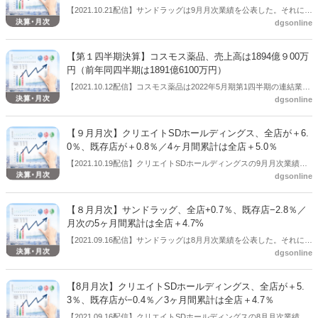
【2021.10.21配信】サンドラッグは9月月次業績を公表した。それによ
dgsonline
ると、全店+2.1％、既存店−1.5％だった。今年４月～9月の6ヶ月間累
計では全店＋4.3％。
【第１四半期決算】コスモス薬品、売上高は1894億９00万
円（前年同四半期は1891億6100万円）
【2021.10.12配信】コスモス薬品は2022年5月期第1四半期の連結業績
dgsonline
を公表した。それによると売上高は1894億９00万円（前年同四半期は
1891億6100万円）、営業利益は85億5600万円（前年同四半期は106億
5500万円）だった。当第１四半期連結累計期間から「収益認識に関す
【９月月次】クリエイトSDホールディングス、全店が＋6.
る会計基準」等を適用しているため、当該基準等適用前の実績値に対
0％、既存店が＋0.8％／4ヶ月間累計は全店＋5.0％
する増減率は記載していない。
【2021.10.19配信】クリエイトSDホールディングスの9月月次業績
dgsonline
は、全店が＋6.0％、既存店が＋0.8％だった。今期６～９月までの4ヶ
月間累計は全店＋5.0％。
【８月月次】サンドラッグ、全店+0.7％、既存店−2.8％／
月次の5ヶ月間累計は全店＋4.7%
【2021.09.16配信】サンドラッグは8月月次業績を公表した。それによ
dgsonline
ると、全店+0.7％、既存店−2.8％だった。今年４月～8月の５ヶ月間累
計では全店＋4.7％。
【8月月次】クリエイトSDホールディングス、全店が＋5.
3％、既存店が−0.4％／3ヶ月間累計は全店＋4.7％
【2021.09.16配信】クリエイトSDホールディングスの8月月次業績