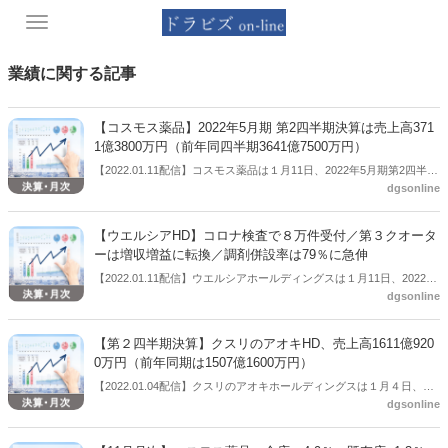
Toggle
navigation
業績に関する記事
【コスモス薬品】2022年5月期 第2四半期決算は売上高371
1億3800万円（前年同四半期3641億7500万円）
【2022.01.11配信】コスモス薬品は１月11日、2022年5月期第2四半期
dgsonline
の連結業績（2021年6月1日～2021年11月30日）を公表した。それに
よると、売上高3711億3800万円（前年同四半期は3641億7500万
円）、営業利益149億7900万円（前年同四半期は182億920万円）、経
【ウエルシアHD】コロナ検査で８万件受付／第３クオータ
常利益164億940万円（前年同四半期は195億4700万円）、親会社株主
ーは増収増益に転換／調剤併設率は79％に急伸
に帰属する四半期純利益112億450万円（前年同四半期は130億720万
【2022.01.11配信】ウエルシアホールディングスは１月11日、2022年
円）だった。当第１四半期連結会計期間の期首より「収益認識に関す
dgsonline
２月期第３四半期の決算説明会をオンラインで行った。この中で、コ
る会計基準」等を適用しているため、当該基準等適用前の実績値に対
ロナ対策として政府が進める「ワクチン・検査パッケージ」への早期
する増減率は記載していない。
の対応状況を説明し、12月24日開始から１月９日までに８万件の検査
【第２四半期決算】クスリのアオキHD、売上高1611億920
を受け付けたとした。第３四半期決算は増収減益も、第３クオーター
0万円（前年同期は1507億1600万円）
単独では増収増益に転じた。調剤併設は前年同期から大きく伸ばし併
【2022.01.04配信】クスリのアオキホールディングスは１月４日、
設率は79％を超えた。リフィル処方箋導入への影響を記者に聞かれる
dgsonline
2022年５月期第２四半期の連結業績（2021年５月21日～2021年11月
と、「土曜開局や部分的には日曜開局を進めている。ウエルシアはど
20日）を公表した。それによると、売上高は1611億9200万円（前年同
こでも処方箋を受け付けられるという状況を目指す」と方針を述べ
期は1507億1600万円）、営業利益68億５00万円（前年同期は84億