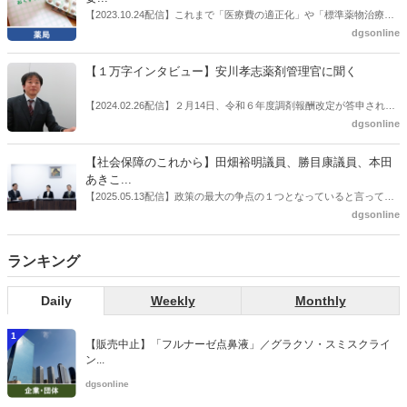
感の払拭できない医療・介護・障害者サービスのトリプル改定等へ
【2023.10.24配信】これまで「医療費の適正化」や「標準薬物治療の
の、薬剤師業界の強い危機感の裏返しといってもいいだろう。本稿で
推進」などが目的とされることが多かった地域フォーミュラリの作
dgsonline
は松本氏にインタビューした。
成。ここに、明らかにもう１つの理由が追加されるようになってき
た。医薬品の安定供給確保だ。10月22日に開かれた「日本フォーミュ
【１万字インタビュー】安川孝志薬剤管理官に聞く
ラリ学会学術総会」で一般演題発表した飯田下伊那薬剤師会（長野県
飯田市）は、会員薬局から安定供給確保への強い要望があったことを
【2024.02.26配信】２月14日、令和６年度調剤報酬改定が答申され
受け、安定供給確保が見込めるPPI３成分について銘柄を含めて選定
た。本紙では、厚生労働省保険局医療課・薬剤管理官の安川孝志氏
dgsonline
したとした。
に、薬局に関係する調剤報酬改定の部分についてインタビューした。
【社会保障のこれから】田畑裕明議員、勝目康議員、本田
あきこ...
【2025.05.13配信】政策の最大の争点の１つとなっていると言っても
よいのが社会保障のこれからのあり方だ。特に与党では、政府関係者
dgsonline
側の議員も多く、ある意味で決定事項の中でしか意見発信しづらい面
もある。個々の議員はどんなビジョンを描いているのか。本紙では座
ランキング
談会を開いた。
Daily
Weekly
Monthly
1
【販売中止】「フルナーゼ点鼻液」／グラクソ・スミスクライ
ン...
dgsonline