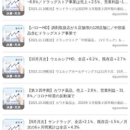
−8.9％／ドラッグストア事業は売上＋2.5％、営業利益−12.
4％
【2021.11.16配信】サンドラッグは2022年３月期第２四半期の連結業
dgsonline
績（2021年４月１日～2021年９月30日）を公表した。コロナ特需の反
動減などにより売上は前年同期比3.3％増にとどまったほか、前期に抑
制していた販促費の上昇などが影響し営業利益は8.9％減となった。ド
【バローHD】調剤取扱店が５店舗増の128店舗に／中部薬
ラッグストア事業は売上2.5％増、営業利益は12.4％減。
品含むドラッグストア事業で
【2021.11.11配信】ドラッグストア「中部薬品」（Vドラッグ）を擁
dgsonline
するバローホールディングス（岐阜県）は、2022年３月期 第２四半期
決算（2021年４月１日～2021年９月30日）を公表した。2021年3月末
時点から調剤取扱店は５店舗増加の128店舗になった。
【10月月次】ウエルシアHD、全店＋6.2％、既存店＋2.7％
【2021.11.09配信】ウエルシアホールディングスは11月５日、10月月
dgsonline
次業績を公表した。それによると、全店＋6.2％、既存店＋2.7％だっ
た。
【第２四半期】カワチ薬品、売上－2.8％、営業利益－31.
8％／コロナ特需の反動減で
【2021.10.26配信】カワチ薬品は、2022年３月期第２四半期の連結業
dgsonline
績を公表した。前年同期比は売上高は2.8％減、営業利益は同31.8％減
などだった。
【9月月次】サンドラッグ、全店+2.1％、既存店−1.5％／月
次の6ヶ月間累計は全店＋4.3%