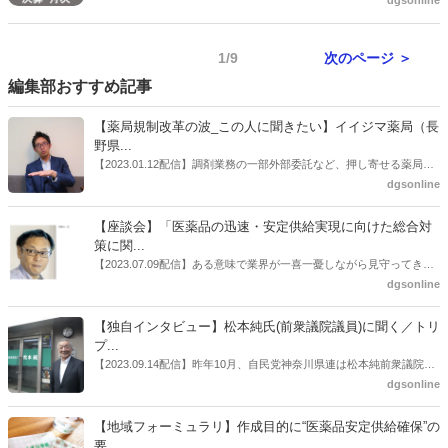
dgsonline
決算業績（2021年３月16日～2021年６月15日）を公表した。前年同
期比は売上−4.8％、営業利益−39.6％だった。
1/9
次のページ ＞
編集部おすすめ記事
【薬局規制改革の波_この人に聞きたい】イイジマ薬局（長
野県...
【2023.01.12配信】調剤業務の一部外部委託など、押し寄せる薬局業
界への規制改革の波。この規制改革の波を薬局業界はどう受け止めた
dgsonline
らいいのか。薬局業界関係者の中にも迷いがある人も少なくないので
はないだろうか。本紙ではこうした問題について、厚労省「薬局薬剤
【座談会】「医薬品の迅速・安定供給実現に向けた総合対
師の業務及び薬局の機能に関するワーキンググループ」に参考人とし
策に関...
ても出席していたイイジマ薬局（長野県上田市）開設者である飯島裕
【2023.07.09配信】ある意味で業界が一喜一憂しながら見守ってきた
也氏に聞いた。
厚労省「医薬品の迅速・安定供給実現に向けた総合対策に関する有識
dgsonline
者検討会」。10カ月にわたり13回の会議が開催され、６月12日に報告
書がとりまとめられた。ドラビズon-lineでは検討会を総括する目的で
【独自インタビュー】松本純氏(前衆議院議員)に聞く／トリ
厚労省医政局医薬産業振興・医療情報企画課長（医薬産業振興・医療
プ...
情報企画課セルフケア・セルフメディケーション推進室長併任）安藤
【2023.09.14配信】昨年10月、自民党神奈川県連は松本純前衆議院議
公一氏や青山学院大学名誉教授の三村優美子氏、 日本保険薬局協会医
員を「自民党神奈川1区」（横浜市中区・磯子区・金沢区）の支部長
dgsonline
薬品流通・ＯＴＣ検討委員会副委員長の原靖明氏を交えた座談会を実
に選出した。「1区支部長」は、次期衆院選挙で神奈川1区自民党公認
施した。
候補の前提となるもの。薬剤師に関わる政策に広く・深く関わってき
【地域フォーミュラリ】作成目的に“医薬品安定供給確保”の
た同氏の復活に向けた薬剤師業界の期待には熱いものがある。不透明
要...