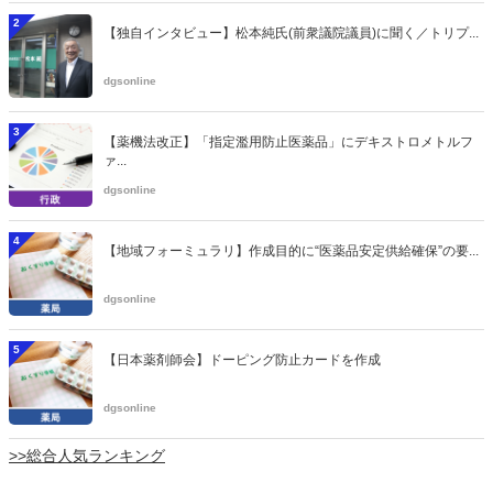
2
【独自インタビュー】松本純氏(前衆議院議員)に聞く／トリプ...
dgsonline
3
【薬機法改正】「指定濫用防止医薬品」にデキストロメトルフ
ァ...
dgsonline
4
【地域フォーミュラリ】作成目的に“医薬品安定供給確保”の要...
dgsonline
5
【日本薬剤師会】ドーピング防止カードを作成
dgsonline
>>総合人気ランキング