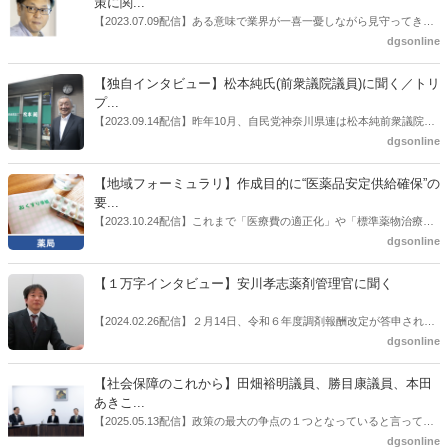
策に関...
ても出席していたイイジマ薬局（長野県上田市）開設者である飯島裕
【2023.07.09配信】ある意味で業界が一喜一憂しながら見守ってきた
也氏に聞いた。
厚労省「医薬品の迅速・安定供給実現に向けた総合対策に関する有識
dgsonline
者検討会」。10カ月にわたり13回の会議が開催され、６月12日に報告
書がとりまとめられた。ドラビズon-lineでは検討会を総括する目的で
【独自インタビュー】松本純氏(前衆議院議員)に聞く／トリ
厚労省医政局医薬産業振興・医療情報企画課長（医薬産業振興・医療
プ...
情報企画課セルフケア・セルフメディケーション推進室長併任）安藤
【2023.09.14配信】昨年10月、自民党神奈川県連は松本純前衆議院議
公一氏や青山学院大学名誉教授の三村優美子氏、 日本保険薬局協会医
員を「自民党神奈川1区」（横浜市中区・磯子区・金沢区）の支部長
dgsonline
薬品流通・ＯＴＣ検討委員会副委員長の原靖明氏を交えた座談会を実
に選出した。「1区支部長」は、次期衆院選挙で神奈川1区自民党公認
施した。
候補の前提となるもの。薬剤師に関わる政策に広く・深く関わってき
【地域フォーミュラリ】作成目的に“医薬品安定供給確保”の
た同氏の復活に向けた薬剤師業界の期待には熱いものがある。不透明
要...
感の払拭できない医療・介護・障害者サービスのトリプル改定等へ
【2023.10.24配信】これまで「医療費の適正化」や「標準薬物治療の
の、薬剤師業界の強い危機感の裏返しといってもいいだろう。本稿で
推進」などが目的とされることが多かった地域フォーミュラリの作
dgsonline
は松本氏にインタビューした。
成。ここに、明らかにもう１つの理由が追加されるようになってき
た。医薬品の安定供給確保だ。10月22日に開かれた「日本フォーミュ
【１万字インタビュー】安川孝志薬剤管理官に聞く
ラリ学会学術総会」で一般演題発表した飯田下伊那薬剤師会（長野県
飯田市）は、会員薬局から安定供給確保への強い要望があったことを
【2024.02.26配信】２月14日、令和６年度調剤報酬改定が答申され
受け、安定供給確保が見込めるPPI３成分について銘柄を含めて選定
た。本紙では、厚生労働省保険局医療課・薬剤管理官の安川孝志氏
dgsonline
したとした。
に、薬局に関係する調剤報酬改定の部分についてインタビューした。
【社会保障のこれから】田畑裕明議員、勝目康議員、本田
あきこ...
【2025.05.13配信】政策の最大の争点の１つとなっていると言っても
よいのが社会保障のこれからのあり方だ。特に与党では、政府関係者
dgsonline