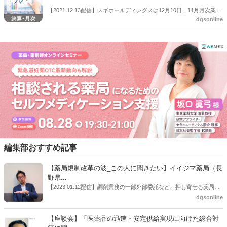
【2021.12.13配信】スギホールディングスは12月10日、11月月次業績
dgsonline
を公表した。それによると全店ベースの売上伸率は、スギ薬局事業が
6.8％増、ジャパン事業が11.9％減、スギ薬局全体の全店売上は5.0％
増だった。既存店ベースの売上伸率は、スギ薬局事業が1.8％増、ジャ
パン事業が7.1%減となり、スギ薬局全体の既存店売上は1.0％増だっ
た。
編集部おすすめ記事
【薬局規制改革の波_この人に聞きたい】イイジマ薬局（長
野県...
【2023.01.12配信】調剤業務の一部外部委託など、押し寄せる薬局業
界への規制改革の波。この規制改革の波を薬局業界はどう受け止めた
dgsonline
らいいのか。薬局業界関係者の中にも迷いがある人も少なくないので
はないだろうか。本紙ではこうした問題について、厚労省「薬局薬剤
【座談会】「医薬品の迅速・安定供給実現に向けた総合対
師の業務及び薬局の機能に関するワーキンググループ」に参考人とし