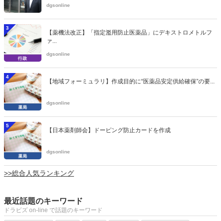
dgsonline
3
【薬機法改正】「指定濫用防止医薬品」にデキストロメトルフ
ァ...
dgsonline
4
【地域フォーミュラリ】作成目的に“医薬品安定供給確保”の要...
dgsonline
5
【日本薬剤師会】ドーピング防止カードを作成
dgsonline
>>総合人気ランキング
最近話題のキーワード
ドラビズ on-line で話題のキーワード