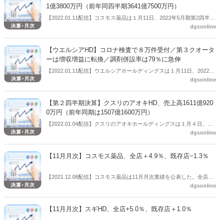
1億3800万円（前年同四半期3641億7500万円）
【2022.01.11配信】コスモス薬品は１月11日、2022年5月期第2四半期
dgsonline
の連結業績（2021年6月1日～2021年11月30日）を公表した。それに
よると、売上高3711億3800万円（前年同四半期は3641億7500万
円）、営業利益149億7900万円（前年同四半期は182億920万円）、経
【ウエルシアHD】コロナ検査で８万件受付／第３クオータ
常利益164億940万円（前年同四半期は195億4700万円）、親会社株主
ーは増収増益に転換／調剤併設率は79％に急伸
に帰属する四半期純利益112億450万円（前年同四半期は130億720万
【2022.01.11配信】ウエルシアホールディングスは１月11日、2022年
円）だった。当第１四半期連結会計期間の期首より「収益認識に関す
dgsonline
２月期第３四半期の決算説明会をオンラインで行った。この中で、コ
る会計基準」等を適用しているため、当該基準等適用前の実績値に対
ロナ対策として政府が進める「ワクチン・検査パッケージ」への早期
する増減率は記載していない。
の対応状況を説明し、12月24日開始から１月９日までに８万件の検査
【第２四半期決算】クスリのアオキHD、売上高1611億920
を受け付けたとした。第３四半期決算は増収減益も、第３クオーター
0万円（前年同期は1507億1600万円）
単独では増収増益に転じた。調剤併設は前年同期から大きく伸ばし併
【2022.01.04配信】クスリのアオキホールディングスは１月４日、
設率は79％を超えた。リフィル処方箋導入への影響を記者に聞かれる
dgsonline
2022年５月期第２四半期の連結業績（2021年５月21日～2021年11月
と、「土曜開局や部分的には日曜開局を進めている。ウエルシアはど
20日）を公表した。それによると、売上高は1611億9200万円（前年同
こでも処方箋を受け付けられるという状況を目指す」と方針を述べ
期は1507億1600万円）、営業利益68億５00万円（前年同期は84億
た。
【11月月次】コスモス薬品、全店＋4.9％、既存店−1.3％
8100万円）、経常利益71億3700万円（前年同期は87億4800万円）、
親会社株主に帰属する四半期純利益46億9400万円（前年同四半期は64
【2021.12.08配信】コスモス薬品は11月月次業績を公表した。全店＋
億3500万円）だった。「収益認識に関する会計基準」を今期から適用
dgsonline
4.9％、既存店−1.3％だった。
しており、前年同期比（％）は記載していない。
【11月月次】スギHD、全店+5.0％、既存店＋1.0％