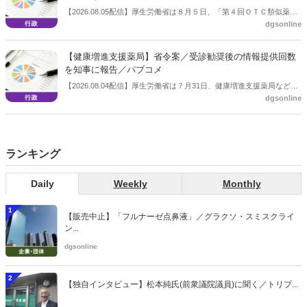
【2026.08.05配信】厚生労働省は８月５日、「第４回ＯＴＣ類似薬の
dgsonline
保険給付の見直しの実施に向けた技術的検討会」を開催。「中間とり
まとめ（案）」を提示し了承した。今後、社会保障審議会医療保険部
会等に報告し、令和８年秋頃を目途に結論を得る予定。
【健康増進支援薬局】省令案／受診勧奨後の情報提供回数
を知事に報告／パブコメ
【2026.08.04配信】厚生労働省は７月31日、健康増進支援薬局などに
dgsonline
関する省令案を示し、パブコメを開始した。受診勧奨を行った後に、
当該医療機関や連携機関に対して、利用者の相談内容や薬剤及び医薬
品に関する情報を提供した回数を知事に報告する事項とする。
ランキング
Daily
Weekly
Monthly
1
【販売中止】「フルナーゼ点鼻液」／グラクソ・スミスクライ
ン...
dgsonline
2
【独自インタビュー】松本純氏(前衆議院議員)に聞く／トリプ...