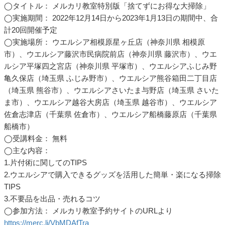
◯タイトル： メルカリ教室特別版「捨てずにお得な大掃除」
◯実施期間： 2022年12月14日から2023年1月13日の期間中、合
計20回開催予定
◯実施場所： ウエルシア相模原星ヶ丘店（神奈川県 相模原
市）、ウエルシア藤沢市民病院前店（神奈川県 藤沢市）、ウエ
ルシア平塚四之宮店（神奈川県 平塚市）、ウエルシアふじみ野
亀久保店（埼玉県 ふじみ野市）、ウエルシア熊谷箱田二丁目店
（埼玉県 熊谷市）、ウエルシアさいたま与野店（埼玉県 さいた
ま市）、ウエルシア越谷大房店（埼玉県 越谷市）、ウエルシア
佐倉志津店（千葉県 佐倉市）、ウエルシア船橋藤原店（千葉県
船橋市）
◯受講料金： 無料
◯主な内容：
1.片付術に関してのTIPS
2.ウエルシアで購入できるグッズを活用した簡単・楽になる掃除
TIPS
3.不要品を出品・売れるコツ
◯参加方法： メルカリ教室予約サイトのURLより
https://merc.li/VbMDAfTra