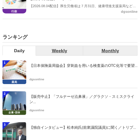
【2026.08.04配信】厚生労働省は７月31日、健康増進支援薬局などに
dgsonline
関する省令案を示し、パブコメを開始した。受診勧奨を行った後に、
当該医療機関や連携機関に対して、利用者の相談内容や薬剤及び医薬
品に関する情報を提供した回数を知事に報告する事項とする。
ランキング
Daily
Weekly
Monthly
1
【日本保険薬局協会】穿刺血を用いる検査薬のOTC化等で要望...
dgsonline
2
【販売中止】「フルナーゼ点鼻液」／グラクソ・スミスクライ
ン...
dgsonline
3
【独自インタビュー】松本純氏(前衆議院議員)に聞く／トリプ...