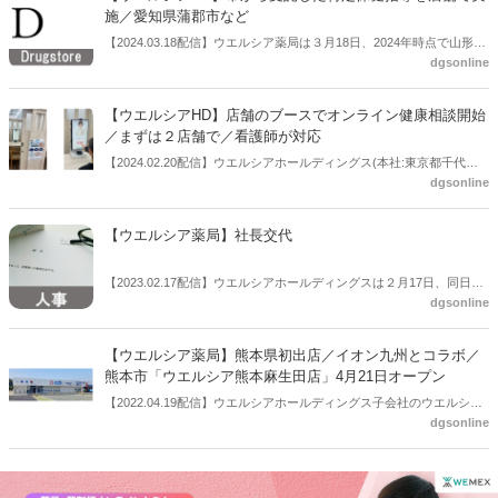
的な提供を開始する。有料での検査や栄養相談などのほか、ケアマネ
施／愛知県蒲郡市など
ージャーによる居宅介護支援も提供し、高齢者や介護が必要な方々の
【2024.03.18配信】ウエルシア薬局は３月18日、2024年時点で山形県
生活支援や介護サービスの調整を行う予定という。
dgsonline
上山市、埼玉県坂戸市、鶴ヶ島市、静岡県伊豆の国市、愛知県蒲郡
市、滋賀県近江八幡市から受託している特定保健指導をドラッグスト
ア店舗において行っているとリリースした。
【ウエルシアHD】店舗のブースでオンライン健康相談開始
／まずは２店舗で／看護師が対応
【2024.02.20配信】ウエルシアホールディングス(本社:東京都千代田
dgsonline
区、代表取締役社長:松本忠久氏）は２月19日から、グループのウエル
シア薬局イオンタウン幕張西店・ウエルシア薬局田町グランパークに
おいてオンライン健康相談(遠隔健康医療相談)サービスの提供を開始
【ウエルシア薬局】社長交代
した。医療法人社団ゆみの(本社:東京都豊島区、理事長:弓野大氏)との
協働で実施するもの。
【2023.02.17配信】ウエルシアホールディングスは２月17日、同日開
dgsonline
催の取締役会において、⼦会社であるウエルシア薬局の代表者異動に
ついて決議したと公表した。
【ウエルシア薬局】熊本県初出店／イオン九州とコラボ／
熊本市「ウエルシア熊本麻生田店」4月21日オープン
【2022.04.19配信】ウエルシアホールディングス子会社のウエルシア
dgsonline
薬局は４月21日に、熊本県初出店となる「ウエルシア熊本麻生田店」
をオープンする。ドラッグストア ウエルシア」と「イオン九州」のコ
ラボレーションとなる。