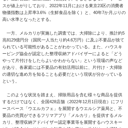
スが値上がりしており、2022年11月における東京23区の消費者
物価指数は上昇率3.6%（生鮮食品を除く）と、40年7か月ぶりの
高い水準となったとする。
一方、メルカリが実施した調査では、大掃除により、推計約5
兆8129億円分（国民一人当たり約4.6万円）に及ぶ不要品が捨て
られている可能性があることがわかっている。また、ハウスキ
ーピング協会が認定した整理収納アドバイザーによると「どう
やって片付けをしたらよいかわからない」という現場の声など
があり、各家庭には不要品の有効活用以前に、片付け・大掃除
の適切な進め方を知ることも必要だという現状が分かっている
という。
このような状況を踏まえ、掃除用品を含む様々な商品を提供
するだけではなく、全国428店舗（2022年12月1日現在）にフリ
ースペース「ウエルカフェ」を展開するウエルシア薬局と、不
要品の売買ができるフリマアプリ「メルカリ」を提供するメル
カリ、整理収納アドバイザー認定事業等を展開するハウスキー