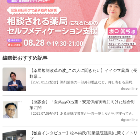
編集部おすすめ記事
【薬局規制改革の波_この人に聞きたい】イイジマ薬局（長
野県...
【2023.01.12配信】調剤業務の一部外部委託など、押し寄せる薬局業
界への規制改革の波。この規制改革の波を薬局業界はどう受け止めた
dgsonline
らいいのか。薬局業界関係者の中にも迷いがある人も少なくないので
はないだろうか。本紙ではこうした問題について、厚労省「薬局薬剤
【座談会】「医薬品の迅速・安定供給実現に向けた総合対
師の業務及び薬局の機能に関するワーキンググループ」に参考人とし
策に関...
ても出席していたイイジマ薬局（長野県上田市）開設者である飯島裕
【2023.07.09配信】ある意味で業界が一喜一憂しながら見守ってきた
也氏に聞いた。
厚労省「医薬品の迅速・安定供給実現に向けた総合対策に関する有識
dgsonline
者検討会」。10カ月にわたり13回の会議が開催され、６月12日に報告
書がとりまとめられた。ドラビズon-lineでは検討会を総括する目的で
【独自インタビュー】松本純氏(前衆議院議員)に聞く／トリ
厚労省医政局医薬産業振興・医療情報企画課長（医薬産業振興・医療
プ...