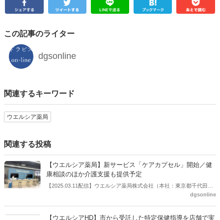
この記事のライター
dgsonline
関連するキーワード
ウエルシア薬局
関連する投稿
【ウエルシア薬局】新サービス「ケアカプセル」開始／健
康相談のほか介護支援も提供予定
【2025.03.11配信】ウエルシア薬局株式会社（本社：東京都千代田
dgsonline
区、代表取締役社長：田中純一氏）は、イオンタウン幕張西店におい
て包括的なヘルスケアサービス「Care Capsule （ケアカプセル）」を
開始したと公表した。２月より試験的に開始しており、このほど本格
【ウエルシアHD】市から受託した特定保健指導を店舗で実