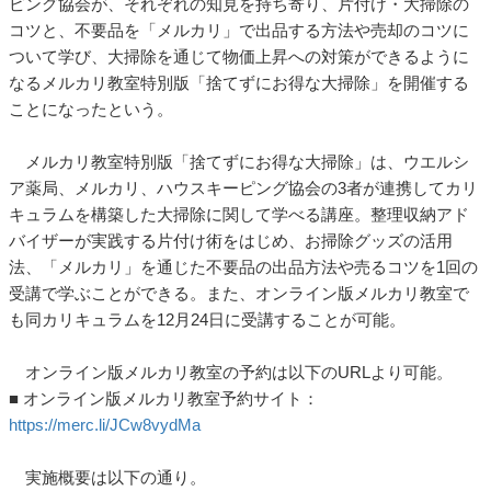
ピング協会が、それぞれの知見を持ち寄り、片付け・大掃除の
コツと、不要品を「メルカリ」で出品する方法や売却のコツに
ついて学び、大掃除を通じて物価上昇への対策ができるように
なるメルカリ教室特別版「捨てずにお得な大掃除」を開催する
ことになったという。
メルカリ教室特別版「捨てずにお得な大掃除」は、ウエルシ
ア薬局、メルカリ、ハウスキーピング協会の3者が連携してカリ
キュラムを構築した大掃除に関して学べる講座。整理収納アド
バイザーが実践する片付け術をはじめ、お掃除グッズの活用
法、「メルカリ」を通じた不要品の出品方法や売るコツを1回の
受講で学ぶことができる。また、オンライン版メルカリ教室で
も同カリキュラムを12月24日に受講することが可能。
オンライン版メルカリ教室の予約は以下のURLより可能。
■ オンライン版メルカリ教室予約サイト：
https://merc.li/JCw8vydMa
実施概要は以下の通り。