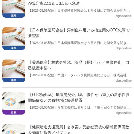
が算定率22.1％→3.3％へ急激
【2026.08.06配信】日本保険薬局協会は８月６日に定例会見を開き、
dgsonline
「令和８年度調剤報酬改定に係る保険薬局への影響」の調査結果を公
表した。在宅分野では、在宅薬学総合体制加算2の算定率が22.1％から
3.3％へ大きく低下した。
【日本保険薬局協会】穿刺血を用いる検査薬のOTC化等で
要望書
【2026.08.06配信】日本保険薬局協会は８月６日に定例会見を開き、
dgsonline
「穿刺血を用いる検査薬のOTC化等に関する要望書」を厚生労働省 医
薬局長宛に提出したことを説明した。
【薬局倒産】株式会社浅川薬品（長野市）／事業停止、自
己破産申請へ
【2026.08.06配信】帝国データバンク長野支店によると、株式会社浅
dgsonline
川薬品（長野市）は7月31日に事業を停止し、自己破産申請の準備に
入った。
【OTC類似薬】鎮痛消炎外用薬、慢性かつ重度の変形性膝
関節症などの負担増に経過措置
【2026.08.05配信】厚生労働省は８月５日、「第４回ＯＴＣ類似薬の
dgsonline
保険給付の見直しの実施に向けた技術的検討会」を開催。「中間とり
まとめ（案）」を提示し了承した。今後、社会保障審議会医療保険部
会等に報告し、令和８年秋頃を目途に結論を得る予定。
【健康増進支援薬局】省令案／受診勧奨後の情報提供回数
を知事に報告／パブコメ