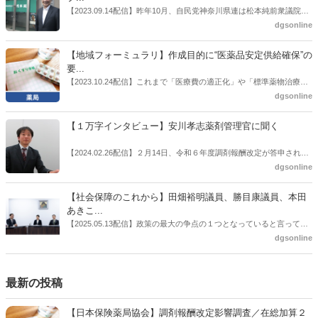
情報企画課セルフケア・セルフメディケーション推進室長併任）安藤
【2023.09.14配信】昨年10月、自民党神奈川県連は松本純前衆議院議
公一氏や青山学院大学名誉教授の三村優美子氏、 日本保険薬局協会医
員を「自民党神奈川1区」（横浜市中区・磯子区・金沢区）の支部長
dgsonline
薬品流通・ＯＴＣ検討委員会副委員長の原靖明氏を交えた座談会を実
に選出した。「1区支部長」は、次期衆院選挙で神奈川1区自民党公認
施した。
候補の前提となるもの。薬剤師に関わる政策に広く・深く関わってき
【地域フォーミュラリ】作成目的に“医薬品安定供給確保”の
た同氏の復活に向けた薬剤師業界の期待には熱いものがある。不透明
要...
感の払拭できない医療・介護・障害者サービスのトリプル改定等へ
【2023.10.24配信】これまで「医療費の適正化」や「標準薬物治療の
の、薬剤師業界の強い危機感の裏返しといってもいいだろう。本稿で
推進」などが目的とされることが多かった地域フォーミュラリの作
dgsonline
は松本氏にインタビューした。
成。ここに、明らかにもう１つの理由が追加されるようになってき
た。医薬品の安定供給確保だ。10月22日に開かれた「日本フォーミュ
【１万字インタビュー】安川孝志薬剤管理官に聞く
ラリ学会学術総会」で一般演題発表した飯田下伊那薬剤師会（長野県
飯田市）は、会員薬局から安定供給確保への強い要望があったことを
【2024.02.26配信】２月14日、令和６年度調剤報酬改定が答申され
受け、安定供給確保が見込めるPPI３成分について銘柄を含めて選定
た。本紙では、厚生労働省保険局医療課・薬剤管理官の安川孝志氏
dgsonline
したとした。
に、薬局に関係する調剤報酬改定の部分についてインタビューした。
【社会保障のこれから】田畑裕明議員、勝目康議員、本田
あきこ...
【2025.05.13配信】政策の最大の争点の１つとなっていると言っても
よいのが社会保障のこれからのあり方だ。特に与党では、政府関係者
dgsonline
側の議員も多く、ある意味で決定事項の中でしか意見発信しづらい面
もある。個々の議員はどんなビジョンを描いているのか。本紙では座
談会を開いた。
最新の投稿
【日本保険薬局協会】調剤報酬改定影響調査／在総加算２