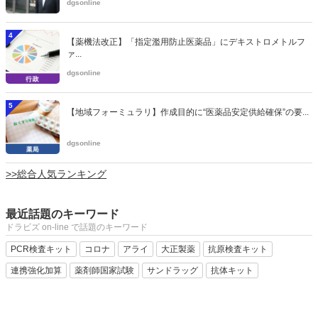
dgsonline
4
【薬機法改正】「指定濫用防止医薬品」にデキストロメトルフ
ァ...
dgsonline
5
【地域フォーミュラリ】作成目的に“医薬品安定供給確保”の要...
dgsonline
>>総合人気ランキング
最近話題のキーワード
ドラビズ on-line で話題のキーワード
PCR検査キット
コロナ
アライ
大正製薬
抗原検査キット
連携強化加算
薬剤師国家試験
サンドラッグ
抗体キット