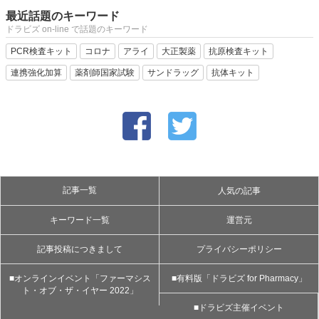
最近話題のキーワード
ドラビズ on-line で話題のキーワード
PCR検査キット
コロナ
アライ
大正製薬
抗原検査キット
連携強化加算
薬剤師国家試験
サンドラッグ
抗体キット
記事一覧
人気の記事
キーワード一覧
運営元
記事投稿につきまして
プライバシーポリシー
■オンラインイベント「ファーマシス
■有料版「ドラビズ for Pharmacy」
ト・オブ・ザ・イヤー 2022」
■ドラビズ主催イベント