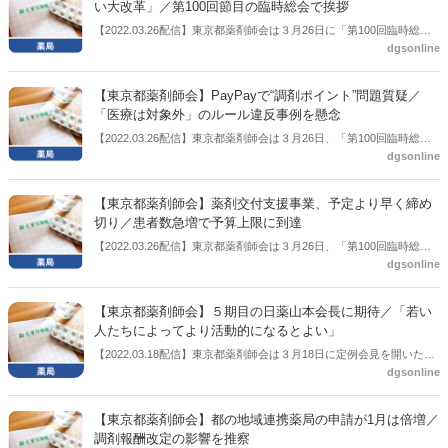
い大改革」／第100回節目の臨時総会で挨拶
もまとめていることを紹介。その上で、「薬剤師への期待はあり、現
【2022.03.26配信】東京都薬剤師会は３月26日に「第100回臨時総
在はがんだけが対象になっている専門医療機関連携薬局に関してもさ
dgsonline
会」を開いた。その中で挨拶した永田泰造会長は、今回の調剤報酬改
まざまな疾患もあり得ると思っており、その中で女性の健康という要
定について、「近年にない大改革」だとの見方を示した。薬学管理料
素も入ってきてもいいのではないか」との考えを示した。
における 「モノから人へ」の推進を挙げ、「薬学的管理に関する業務
【東京都薬剤師会】PayPayで“調剤ポイント”問題質疑／
の在り方が明確に示された」とし、「適正な薬物治療の貢献に向けて
「医療は対象外」のルール違反事例を懸念
薬剤師の役割を充実させる」と評した。
【2022.03.26配信】東京都薬剤師会は３月26日、「第100回臨時総
dgsonline
会」を開催した。「質疑・討論」の中で、大幅なポイント還元などを
行っているPayPay払いについて、地区薬剤師会のメンバーから、「医
療は対象外であり調剤の本人負担額においても対象外であるとの
【東京都薬剤師会】薬剤交付支援事業、予定より早く締め
PayPay側の見解も得られているがドラッグストアで違反している事例
切り／患者数急増で予算上限に到達
がある」との声が挙がった。東京都薬剤師会では具体的な事例が確認
【2022.03.26配信】東京都薬剤師会は３月26日、「第100回臨時総
できれば対応するとの考えを示した。
dgsonline
会」を開催した。この中で、永田泰造会長はコロナ対応における薬局
からの薬剤配送費などを支援する「薬剤交付支援事業」に関して予算
上限に達し、予定よりも早く締め切ることになったことを報告した。
【東京都薬剤師会】５期目の日薬山本会長に期待／「若い
本来は２月28日実施分までを見込んでいたが、２月中旬分の以降の実
人たちによってより活動的になるとよい」
施分に関しては支払いが難しくなる見込みになったとした。
【2022.03.18配信】東京都薬剤師会は３月18日に定例会見を開いた。
dgsonline
この中で５期目が決まった日本薬剤師会の山本信夫会長への期待を聞
かれると、「立場上、答えてよいか分からない」とした上で、「山本
会長もきっと考えられていることは、若い人たちがどんどん理事や常
【東京都薬剤師会】都の地域連携薬局の申請が1月は倍増／
務理事などに入っていって、発言をしてもらうことだと思う。そうい
調剤報酬改定の影響を推察