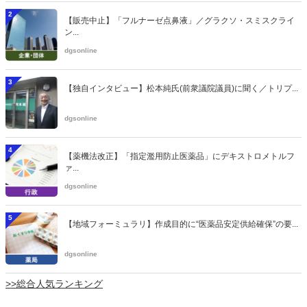
2
【販売中止】「フルナーゼ点鼻液」／グラクソ・スミスクライ
ン...
dgsonline
3
【独自インタビュー】松本純氏(前衆議院議員)に聞く／トリプ...
dgsonline
4
【薬機法改正】「指定濫用防止医薬品」にデキストロメトルフ
ァ...
dgsonline
5
【地域フォーミュラリ】作成目的に“医薬品安定供給確保”の要...
dgsonline
>>総合人気ランキング