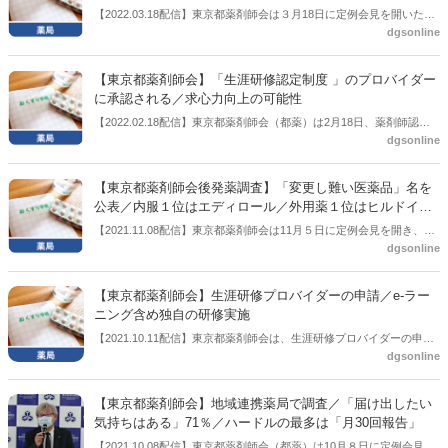
うふうにこの２年も変わってきた」と述べた。
【2022.03.18配信】東京都薬剤師会は３月18日に定例会見を開いた。
dgsonline
その中で会長の永田泰造氏は、東京都の地域連携薬局の申請件数が１
月は60件程度となっており、直近の単月申請の平均的な30件から倍増
になっていると話した。その背景について調剤報酬の地域支援体制加
【東京都薬剤師会】「生涯研修認定制度 」のプロバイダー
算の要件が一部、地域連携薬局の要件に揃えられたことで薬局の関心
に承認される／求心力向上の可能性
が高まっているのではないかと推察した。今後、地域連携薬局を毎年
【2022.02.18配信】東京都薬剤師会（都薬）は2月18日、薬剤師認定
更新できる体制を多くの薬局がとることによって地域への貢献度を高
dgsonline
制度認証機構（CPC)から「生涯研修認定制度」のプロバイダー（実施
めていきたい考え。
機関）として承認された。CPCによる認定は調剤報酬にも絡んでお
り、都薬が認証を受けた意味は小さくない。都薬では健康サポート薬
【東京都薬剤師会後発薬調査】「変更し難い医薬品」名を
局研修実施時に会員が増加したことがある。コロナ禍ではワクチンや
公表／内服１位はエディロール／外用薬１位はヒルドイド
経口薬流通で組織的な対応も必要度が高まっている中、地域薬剤師会
／永田会長「製剤技術異なる外用薬は単なる後発薬カテゴ
【2021.11.08配信】東京都薬剤師会は11月５日に定例会見を開き、後
の求心力を高めるために何をするべきかの施策の一つとしても今後が
リーからはずすべき」
dgsonline
発医薬品調剤体制加算にかかわる調査結果の追加資料を公表した。調
注目される。
査自体は10月に公表していたが、今回、「変更し難い医薬品」名を公
表した。変更のしづらい内服薬１位はエディロール、外用薬１位はヒ
【東京都薬剤師会】生涯研修プロバイダーの申請／e-ラー
ルドイドだった。永田会長は変更し難い外用の後発医薬品について、
ニング含め独自の研修実施
「使用感など製剤技術が異なる外用薬は患者の満足度向上の観点から
【2021.10.11配信】東京都薬剤師会は、生涯研修プロバイダーの申請
後発薬のカテゴリーからはずすのが望ましいあり方ではないか」と述
dgsonline
が受理されたとした。e-ラーニングを含め独自の研修を実施していく
べた。
予定。
【東京都薬剤師会】地域連携薬局で調査／「届け出したい
気持ちはある」71％／ハードルの最多は「月30回報告」
【2021.10.08配信】東京都薬剤師会（都薬）は10月８日に定例会見を