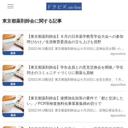
Toggle
navigation
東京都薬剤師会に関する記事
【東京都薬剤師会】８月の日本薬学教育学会大会への参加
呼びかけ／生涯教育委員会の立ち上げも視野
【2022.06.10配信】東京都薬剤師会は６月10日に定例会見を開いた。
dgsonline
その中で８月20日・21日に開催される「第7回日本薬学教育学会大
会」への薬剤師の参加を呼び掛けた。都内にある北里大学薬学部が実
行委員を務めるため東京都薬剤師会が後援していることに加え、東京
【東京都薬剤師会】学生会員との意見交換会を開催／学生
都薬剤師会生涯研修認定制度の研修単位が２単位（１日）が取得でき
同士のコミュニティづくりに都薬も貢献
る予定になっている。同大会は教育関係者の参加が多いというが、永
【2022.06.10配信】東京都薬剤師会は６月10日に会見を開き、７月２
田泰造会長は薬剤師の参加が増えれば将来的に生涯学習委員会をつく
dgsonline
日に東京都薬剤師会の学生会員との意見交換会を開催することを報告
ることもできるとの展望に触れた。
した。ざっくばらんな会にしたいとし、学生同士のコミュニティづく
りに都薬も貢献することを目的としている。永田泰造会長は、地域に
【東京都薬剤師会】連携強化加算の要件で「都と交渉した
密着した薬局への就職を躊躇する理由の１つに「同僚が少ない」とい
い」／PCR等検査無料化事業募集締め切りで
うことが挙がっていることが分かったために仲間づくりも１つの目的
【2022.04.18配信】東京都薬剤師会は４月15日に、定例記者会見を開
だとした。
dgsonline
いた。この中で永田泰造会長は、連携強化加算の要件であるPCR等検
査無料化事業について、すでに募集を締め切っている東京都と交渉し
たい考えを示した。