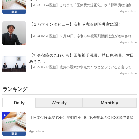
感の払拭できない医療・介護・障害者サービスのトリプル改定等へ
【2023.10.24配信】これまで「医療費の適正化」や「標準薬物治療の
の、薬剤師業界の強い危機感の裏返しといってもいいだろう。本稿で
推進」などが目的とされることが多かった地域フォーミュラリの作
dgsonline
は松本氏にインタビューした。
成。ここに、明らかにもう１つの理由が追加されるようになってき
た。医薬品の安定供給確保だ。10月22日に開かれた「日本フォーミュ
【１万字インタビュー】安川孝志薬剤管理官に聞く
ラリ学会学術総会」で一般演題発表した飯田下伊那薬剤師会（長野県
飯田市）は、会員薬局から安定供給確保への強い要望があったことを
【2024.02.26配信】２月14日、令和６年度調剤報酬改定が答申され
受け、安定供給確保が見込めるPPI３成分について銘柄を含めて選定
た。本紙では、厚生労働省保険局医療課・薬剤管理官の安川孝志氏
dgsonline
したとした。
に、薬局に関係する調剤報酬改定の部分についてインタビューした。
【社会保障のこれから】田畑裕明議員、勝目康議員、本田
あきこ...
【2025.05.13配信】政策の最大の争点の１つとなっていると言っても
よいのが社会保障のこれからのあり方だ。特に与党では、政府関係者
dgsonline
側の議員も多く、ある意味で決定事項の中でしか意見発信しづらい面
もある。個々の議員はどんなビジョンを描いているのか。本紙では座
ランキング
談会を開いた。
Daily
Weekly
Monthly
1
【日本保険薬局協会】穿刺血を用いる検査薬のOTC化等で要望...
dgsonline