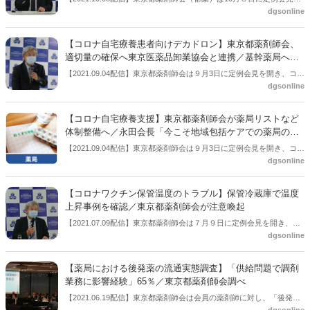
dgsonline
開き、会員薬局に対して認定薬局制度である地域連携薬局に関する意
識調査を行い、結果を報告した。その結果、すでに申請済は6.4％だっ
たが、「届け出したいが満たしていない項目がある」が71％だった。
【コロナ自宅療養患者向けデカドロン】東京都薬剤師会、
一方、申請に向けて難しい項目になっている最多は「月30回」の医療
適切量の確保へ東京医薬品卸業協会と連携／基幹薬局へ出
機関などへの報告。また、地域ケア会議への参加についても64.4％が
荷→地域の薬局へ分割販売
【2021.09.04配信】東京都薬剤師会は９月3日に定例会見を開き、コロ
参加できていなかった。地域ケア会議については参加が絞られている
dgsonline
ナ自宅療養患者へのデカドロン（成分名デキサメタゾン）などのステ
などの難しさもあるとの声もあるという。今後、都薬では「厳しいか
ロイド剤に関して、東京医薬品卸業協会と連携して地区薬剤師会での
ら取れないではなく、できているなら取れるようにしていきたい」と
適切量を確保していく方針を示した。都内に33ある医薬品・情報管理
して、会員薬局支援や行政との調整をしていきたいとした。
【コロナ自宅療養支援】東京都薬剤師会が薬局リストなど
センターのうち、16で分割販売を行っており、こうした基幹施設を中
体制整備へ／永田会長「今こそ地域包括ケアでの薬局の役
心に適切量を確保。地域の薬局からの入手要請に対して分割販売する
割を示す時」
【2021.09.04配信】東京都薬剤師会は９月3日に定例会見を開き、コロ
ことで、応えられる体制をとりたいとの考えを示した。
dgsonline
ナ自宅療養者への支援のために、対応可能薬局リストをつくるなど、
体制を整備する考えを示した。会見した東京都薬剤師会会長の永田泰
造氏は、「地域包括ケアの中の薬局の役割を今こそ示すべきだ」と話
【コロナワクチン保管温度のトラブル】保管冷蔵庫で温度
した。より具体的な対応に関しては、会見翌日の９月4日に地区会長
上昇事例を確認／東京都薬剤師会が注意喚起
会議を開き、詰める方針。
【2021.07.09配信】東京都薬剤師会は７月９日に定例会見を開き、コ
dgsonline
ロナワクチンの保管状況について注意喚起した。同会では東京商工会
議所と協力して従業員50人以下の企業に対してコロナワクチン接種を
進める「東京コロナワクチンチーム」に参画している。東京商工会議
【薬局における後発薬の流通実態調査】「供給問題で調剤
所で冷蔵していた保管冷蔵庫で、温度が上昇する事例が確認されたと
業務に影響経験」65％／東京都薬剤師会調べ
いう。
【2021.06.19配信】東京都薬剤師会は会員の薬剤師に対し、「後発医