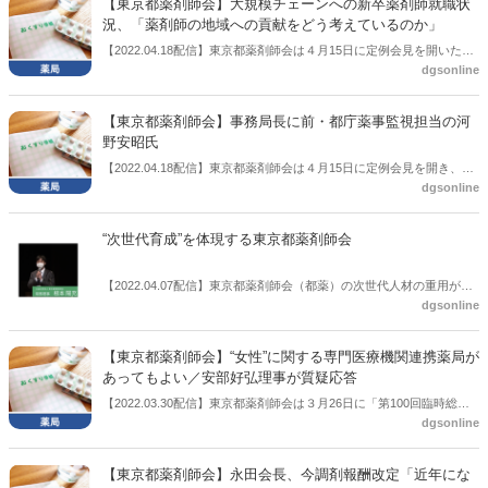
【東京都薬剤師会】大規模チェーンへの新卒薬剤師就職状
況、「薬剤師の地域への貢献をどう考えているのか」
【2022.04.18配信】東京都薬剤師会は４月15日に定例会見を開いた。
dgsonline
その中で永田泰造会長は、大規模チェーンに新卒薬剤師が大量に就職
している状況に触れ、「地域に根差すのは10年、20年をかけて一薬剤
師として地域住民との関係をつくることで、会社対ヒトではない」と
【東京都薬剤師会】事務局長に前・都庁薬事監視担当の河
の考えを示すとともに、大規模チェーンに対しては「薬剤師の地域へ
野安昭氏
の貢献をどう考えているのか」と投げかけた。
【2022.04.18配信】東京都薬剤師会は４月15日に定例会見を開き、事
dgsonline
務局長に前・東京都福祉保健局健康安全部薬事監視担当課長の河野安
昭氏が就くと紹介した。
“次世代育成”を体現する東京都薬剤師会
【2022.04.07配信】東京都薬剤師会（都薬）の次世代人材の重用が顕
dgsonline
著だ。３月19日に行われた調剤報酬改定伝達講習会では根本陽充常務
理事（46歳、北多摩）が改定内容を説明。３月５日の日本薬剤師会臨
時総会においては、東京ブロックの代表質問に犬伏洋夫理事（45歳、
【東京都薬剤師会】“女性”に関する専門医療機関連携薬局が
京橋）を充てた。都薬の毎月の定例会見では司会も務める宮川昌和常
あってもよい／安部好弘理事が質疑応答
務理事（51歳、西武）は研修実施責任者として、薬剤師認定制度認証
【2022.03.30配信】東京都薬剤師会は３月26日に「第100回臨時総
機構（CPC)からの「生涯研修認定制度」のプロバイダー（実施機関）
dgsonline
会」を開いた。質疑応答・討議の中で、宮原富士子薬剤師が女性医学
としての承認に奔走。さらに、田極淳氏（南多摩）、和田早也乃氏
に関わる薬剤師研修実態について質問を行った。回答の中で、東京都
（足立区）など、30代での理事入りも目に付く。ここには永田泰造会
薬剤師会理事の安部好弘氏は、日本薬剤師会としても「薬剤師のかか
長の「次世代に歴史をつなげたい」との思いがある。
【東京都薬剤師会】永田会長、今調剤報酬改定「近年にな
りつけ機能強化のための研修シラバス」の中で生殖医療に関わる領域