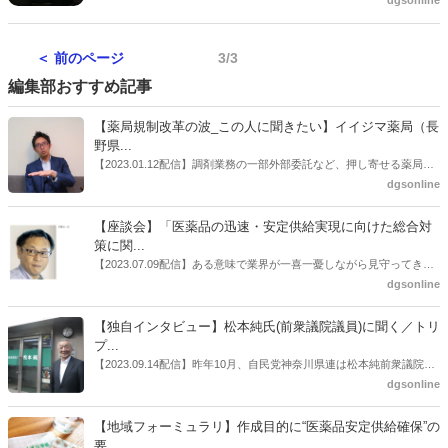
dgsonline
薬品に関する流通及び対応状況に関する調査」を実施している。６月
17日までに回答数が1000件に達したことを機に途中経過を集計し、公
表した。その結果、「納品が滞り、調剤業務に影響が出る場合があ
＜ 前のページ
3/3
る」との回答は65％あった。
編集部おすすめ記事
【薬局規制改革の波_この人に聞きたい】イイジマ薬局（長
野県...
【2023.01.12配信】調剤業務の一部外部委託など、押し寄せる薬局業
界への規制改革の波。この規制改革の波を薬局業界はどう受け止めた
dgsonline
らいいのか。薬局業界関係者の中にも迷いがある人も少なくないので
はないだろうか。本紙ではこうした問題について、厚労省「薬局薬剤
【座談会】「医薬品の迅速・安定供給実現に向けた総合対
師の業務及び薬局の機能に関するワーキンググループ」に参考人とし
策に関...
ても出席していたイイジマ薬局（長野県上田市）開設者である飯島裕
【2023.07.09配信】ある意味で業界が一喜一憂しながら見守ってきた
也氏に聞いた。
厚労省「医薬品の迅速・安定供給実現に向けた総合対策に関する有識
dgsonline
者検討会」。10カ月にわたり13回の会議が開催され、６月12日に報告
書がとりまとめられた。ドラビズon-lineでは検討会を総括する目的で
【独自インタビュー】松本純氏(前衆議院議員)に聞く／トリ
厚労省医政局医薬産業振興・医療情報企画課長（医薬産業振興・医療
プ...
情報企画課セルフケア・セルフメディケーション推進室長併任）安藤
【2023.09.14配信】昨年10月、自民党神奈川県連は松本純前衆議院議
公一氏や青山学院大学名誉教授の三村優美子氏、 日本保険薬局協会医
員を「自民党神奈川1区」（横浜市中区・磯子区・金沢区）の支部長
dgsonline
薬品流通・ＯＴＣ検討委員会副委員長の原靖明氏を交えた座談会を実
に選出した。「1区支部長」は、次期衆院選挙で神奈川1区自民党公認
施した。
候補の前提となるもの。薬剤師に関わる政策に広く・深く関わってき
【地域フォーミュラリ】作成目的に“医薬品安定供給確保”の
た同氏の復活に向けた薬剤師業界の期待には熱いものがある。不透明
要...