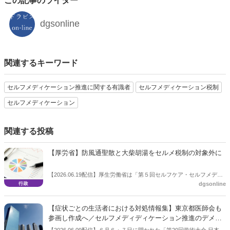
この記事のライター
dgsonline
関連するキーワード
セルフメディケーション推進に関する有識者
セルフメディケーション税制
セルフメディケーション
関連する投稿
【厚労省】防風通聖散と大柴胡湯をセルメ税制の対象外に
【2026.06.19配信】厚生労働省は「第５回セルフケア・セルフメディ
dgsonline
ケーション推進に関する有識者検討会」を令和８年６月１５日〜令和
８年６月１９日まで非公開で開催し、このほど議事要旨を公開した。
税制の対象から除外する非スイッチＯＴＣ医薬品について議論し、防
【症状ごとの生活者における対処情報集】東京都医師会も
風通聖散と大柴胡湯をセルメ税制の対象外にすることとした。
参画し作成へ／セルフメディディケーション推進のデメリ
ット低減