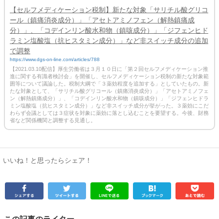
【セルフメディケーション税制】新たな対象「サリチル酸グリコ
ール（鎮痛消炎成分）」「アセトアミノフェン（解熱鎮痛成
分）」、「コデインリン酸水和物（鎮咳成分）」「ジフェンヒド
ラミン塩酸塩（抗ヒスタミン成分）」など非スイッチ成分の追加
で調整
https://www.dgs-on-line.com/articles/788
【2021.03.10配信】厚生労働省は３月１０日に「第２回セルフメディケーション推
進に関する有識者検討会」を開催し、セルフメディケーション税制の新たな対象範
囲等について議論した。税制大綱で「３薬効程度を追加する」としていたもの。新
たな対象として、「サリチル酸グリコール（鎮痛消炎成分）」「アセトアミノフェ
ン（解熱鎮痛成分）」、「コデインリン酸水和物（鎮咳成分）」「ジフェンヒドラ
ミン塩酸塩（抗ヒスタミン成分）」など非スイッチ成分が挙がった。３薬効にこだ
わらず会議としては３症状を対象に薬効に落とし込むことを要望する。今後、財務
省など関係機関と調整する見通し。
いいね！と思ったらシェア！