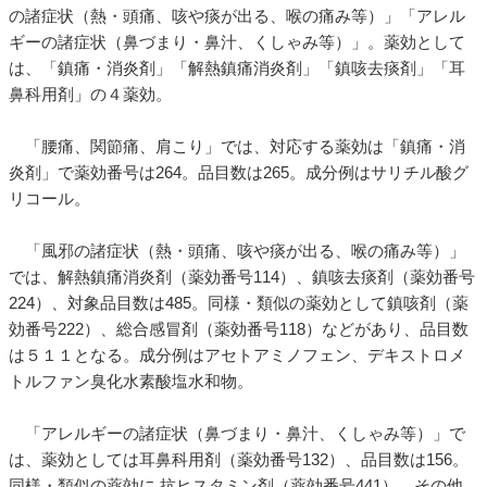
の諸症状（熱・頭痛、咳や痰が出る、喉の痛み等）」「アレル
ギーの諸症状（鼻づまり・鼻汁、くしゃみ等）」。薬効として
は、「鎮痛・消炎剤」「解熱鎮痛消炎剤」「鎮咳去痰剤」「耳
鼻科用剤」の４薬効。
「腰痛、関節痛、肩こり」では、対応する薬効は「鎮痛・消
炎剤」で薬効番号は264。品目数は265。成分例はサリチル酸グ
リコール。
「風邪の諸症状（熱・頭痛、咳や痰が出る、喉の痛み等）」
では、解熱鎮痛消炎剤（薬効番号114）、鎮咳去痰剤（薬効番号
224）、対象品目数は485。同様・類似の薬効として鎮咳剤（薬
効番号222）、総合感冒剤（薬効番号118）などがあり、品目数
は５１１となる。成分例はアセトアミノフェン、デキストロメ
トルファン臭化水素酸塩水和物。
「アレルギーの諸症状（鼻づまり・鼻汁、くしゃみ等）」で
は、薬効としては耳鼻科用剤（薬効番号132）、品目数は156。
同様・類似の薬効に 抗ヒスタミン剤（薬効番号441）、その他