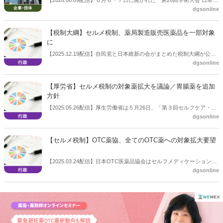
【2026.06.09配信】６月６・７日に開かれた「第20回学術大会 日本ジ
dgsonline
ェネリック医薬品・バイオシミラー学会」で、「症状毎の生活者対処
情報集の構築・提供プロジェクト」が令和8年度「厚生労働科学特別
研究事業」の研究課題として採択されたことが報告された。
【税制大綱】セルメ税制、薬局製造販売医薬品を一部対象
に
【2025.12.19配信】自民党と日本維新の会がまとめた税制大綱が公表
dgsonline
された。セルフメディケーション税制について期限延長と対象の変更
等を記載。薬局製造販売医薬品についても、税制の対象となる一般用
医薬品等と同じ成分を有効成分として含有するものを対象に加える。
【厚労省】セルメ税制の対象薬拡大を議論／胃腸薬を追加
方針
【2025.05.26配信】厚生労働省は５月26日、「第３回セルフケア・セ
dgsonline
ルフメディケーション推進に関する有識者検討会」を開き、セルフメ
ディケーション税制の在り方についてを議論し、現在は対象となって
いない胃腸薬などを対象とする方向が示された。
【セルメ税制】OTC薬協、全てのOTC薬への対象拡大要望
【2025.03.24配信】日本OTC医薬品協会はセルフメディケーション税
dgsonline
制について、対象を全てのOTC医薬品やOTC検査薬に拡大すること
や、控除上限額を20万円まで引き上げることなどを要望した。３月24
日に厚生労働省が開いた「セルフケア・セルフメディケーション推進
に関する有識者検討会」で表明したもの。同検討会は夏までに同税制
見直しに関するとりまとめを行う予定。