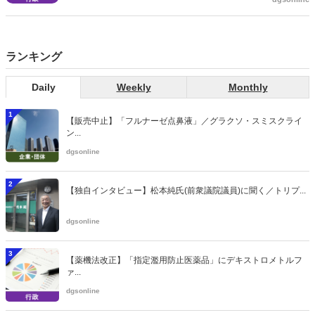
関する省令案を示し、パブコメを開始した。受診勧奨を行った後に、
当該医療機関や連携機関に対して、利用者の相談内容や薬剤及び医薬
品に関する情報を提供した回数を知事に報告する事項とする。
ランキング
Daily
Weekly
Monthly
1
【販売中止】「フルナーゼ点鼻液」／グラクソ・スミスクライ
ン...
dgsonline
2
【独自インタビュー】松本純氏(前衆議院議員)に聞く／トリプ...
dgsonline
3
【薬機法改正】「指定濫用防止医薬品」にデキストロメトルフ
ァ...
dgsonline