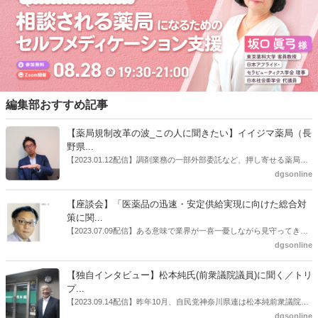
編集部おすすめ記事
【薬局規制改革の波_この人に聞きたい】イイジマ薬局（長
野県...
【2023.01.12配信】調剤業務の一部外部委託など、押し寄せる薬局業
界への規制改革の波。この規制改革の波を薬局業界はどう受け止めた
dgsonline
らいいのか。薬局業界関係者の中にも迷いがある人も少なくないので
はないだろうか。本紙ではこうした問題について、厚労省「薬局薬剤
【座談会】「医薬品の迅速・安定供給実現に向けた総合対
師の業務及び薬局の機能に関するワーキンググループ」に参考人とし
策に関...
ても出席していたイイジマ薬局（長野県上田市）開設者である飯島裕
【2023.07.09配信】ある意味で業界が一喜一憂しながら見守ってきた
也氏に聞いた。
厚労省「医薬品の迅速・安定供給実現に向けた総合対策に関する有識
dgsonline
者検討会」。10カ月にわたり13回の会議が開催され、６月12日に報告
書がとりまとめられた。ドラビズon-lineでは検討会を総括する目的で
【独自インタビュー】松本純氏(前衆議院議員)に聞く／トリ
厚労省医政局医薬産業振興・医療情報企画課長（医薬産業振興・医療
プ...
情報企画課セルフケア・セルフメディケーション推進室長併任）安藤
【2023.09.14配信】昨年10月、自民党神奈川県連は松本純前衆議院議
公一氏や青山学院大学名誉教授の三村優美子氏、 日本保険薬局協会医
員を「自民党神奈川1区」（横浜市中区・磯子区・金沢区）の支部長
dgsonline