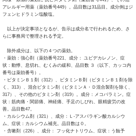
アレルギー用薬（薬効番号449）。品目数は31品目。成分例はジ
フェンヒドラミン塩酸塩。
以上が決定事項となるが、告示は成分名で行われるため、さ
らに事務局で整理される予定。
除外成分は、以下の４つの薬効。
・薬効：強心剤（薬効番号221、成分： ユビデカレノン、症
状：動悸、息切れ、むくみの緩和、品目数 ３（以下、カッコ内
番号は薬効番号）。
・ビタミンＢ１剤（312）、ビタミンＢ剤（ビタミンＢ１剤を除
く、313）、混合ビタミン剤（ビタミンＡ・Ｄ混合製剤を除く、
317）、その他のビタミン剤（319）。成分：メコバラミン。症
状：筋肉痛・関節痛、神経痛、手足のしびれ、眼精疲労の改
善。品目数47。
・カルシウム剤（321）、成分：Ｌ-アスパラギン酸カルシウ
ム、症状：カルシウム補充。品目数は０。
・含嗽剤（226）、成分： フッ化ナトリウム、症状：う蝕予