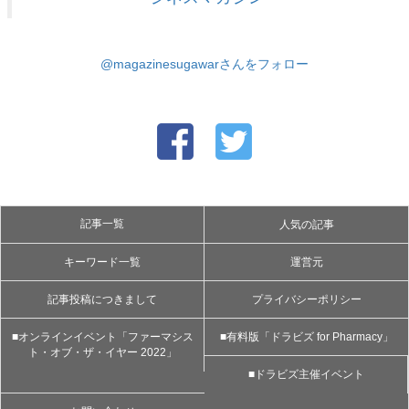
@magazinesugawarさんをフォロー
記事一覧
人気の記事
キーワード一覧
運営元
記事投稿につきまして
プライバシーポリシー
■オンラインイベント「ファーマシス
■有料版「ドラビズ for Pharmacy」
ト・オブ・ザ・イヤー 2022」
■ドラビズ主催イベント