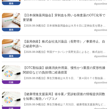
dgsonline
「令和８年度調剤報酬改定に係る保険薬局への影響」の調査結果を公
表した。在宅分野では、在宅薬学総合体制加算2の算定率が22.1％から
3.3％へ大きく低下した。
【日本保険薬局協会】穿刺血を用いる検査薬のOTC化等で
要望書
【2026.08.06配信】日本保険薬局協会は８月６日に定例会見を開き、
dgsonline
「穿刺血を用いる検査薬のOTC化等に関する要望書」を厚生労働省 医
薬局長宛に提出したことを説明した。
【薬局倒産】株式会社浅川薬品（長野市）／事業停止、自
己破産申請へ
【2026.08.06配信】帝国データバンク長野支店によると、株式会社浅
dgsonline
川薬品（長野市）は7月31日に事業を停止し、自己破産申請の準備に
入った。
【OTC類似薬】鎮痛消炎外用薬、慢性かつ重度の変形性膝
関節症などの負担増に経過措置
【2026.08.05配信】厚生労働省は８月５日、「第４回ＯＴＣ類似薬の
dgsonline
保険給付の見直しの実施に向けた技術的検討会」を開催。「中間とり
まとめ（案）」を提示し了承した。今後、社会保障審議会医療保険部
会等に報告し、令和８年秋頃を目途に結論を得る予定。
【健康増進支援薬局】省令案／受診勧奨後の情報提供回数
を知事に報告／パブコメ
【2026.08.04配信】厚生労働省は７月31日、健康増進支援薬局などに
dgsonline