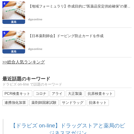
4
【地域フォーミュラリ】作成目的に“医薬品安定供給確保”の要...
dgsonline
5
【日本薬剤師会】ドーピング防止カードを作成
dgsonline
>>総合人気ランキング
最近話題のキーワード
ドラビズ on-line で話題のキーワード
PCR検査キット
コロナ
アライ
大正製薬
抗原検査キット
連携強化加算
薬剤師国家試験
サンドラッグ
抗体キット
【ドラビズ on-line】ドラッグストアと薬局のビ
ジネスマガジン