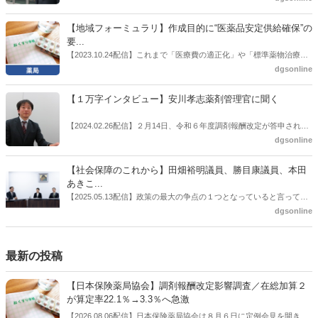
薬品流通・ＯＴＣ検討委員会副委員長の原靖明氏を交えた座談会を実
に選出した。「1区支部長」は、次期衆院選挙で神奈川1区自民党公認
施した。
候補の前提となるもの。薬剤師に関わる政策に広く・深く関わってき
【地域フォーミュラリ】作成目的に“医薬品安定供給確保”の
た同氏の復活に向けた薬剤師業界の期待には熱いものがある。不透明
要...
感の払拭できない医療・介護・障害者サービスのトリプル改定等へ
【2023.10.24配信】これまで「医療費の適正化」や「標準薬物治療の
の、薬剤師業界の強い危機感の裏返しといってもいいだろう。本稿で
推進」などが目的とされることが多かった地域フォーミュラリの作
dgsonline
は松本氏にインタビューした。
成。ここに、明らかにもう１つの理由が追加されるようになってき
た。医薬品の安定供給確保だ。10月22日に開かれた「日本フォーミュ
【１万字インタビュー】安川孝志薬剤管理官に聞く
ラリ学会学術総会」で一般演題発表した飯田下伊那薬剤師会（長野県
飯田市）は、会員薬局から安定供給確保への強い要望があったことを
【2024.02.26配信】２月14日、令和６年度調剤報酬改定が答申され
受け、安定供給確保が見込めるPPI３成分について銘柄を含めて選定
た。本紙では、厚生労働省保険局医療課・薬剤管理官の安川孝志氏
dgsonline
したとした。
に、薬局に関係する調剤報酬改定の部分についてインタビューした。
【社会保障のこれから】田畑裕明議員、勝目康議員、本田
あきこ...
【2025.05.13配信】政策の最大の争点の１つとなっていると言っても
よいのが社会保障のこれからのあり方だ。特に与党では、政府関係者
dgsonline
側の議員も多く、ある意味で決定事項の中でしか意見発信しづらい面
もある。個々の議員はどんなビジョンを描いているのか。本紙では座
談会を開いた。
最新の投稿
【日本保険薬局協会】調剤報酬改定影響調査／在総加算２
が算定率22.1％→3.3％へ急激
【2026.08.06配信】日本保険薬局協会は８月６日に定例会見を開き、