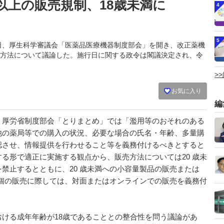
以上の販売規制、18歳未満に
4
5
月23日、厚生科学審議会「医薬品医療機器制度部会」を開き、改正薬機
方法について議論した。施行日に関する政令は閣議決定され、令
>
お気に入り
編
厚労省制度部会「とりまとめ」では「濫用等のおそれのある
他の薬局等での購入の状況、必要な場合の氏名・年齢、多量購
認させ、情報提供を行わせること等を義務付けるべきとすると
る形で適正に実施する観点から、販売方法については20 歳未
禁止するとともに、20 歳未満への小容量製品の販売または
数個の販売に際しては、対面またはオンラインでの販売を義務付
ける成年年齢が18歳であることとの整合性を問う議論があ