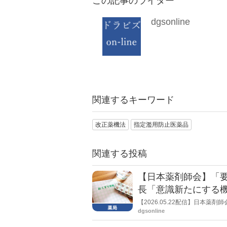
この記事のライター
dgsonline
関連するキーワード
改正薬機法
指定濫用防止医薬品
関連する投稿
【日本薬剤師会】「
長「意識新たにする
【2026.05.22配信】日本
き」を公表した。
dgsonline