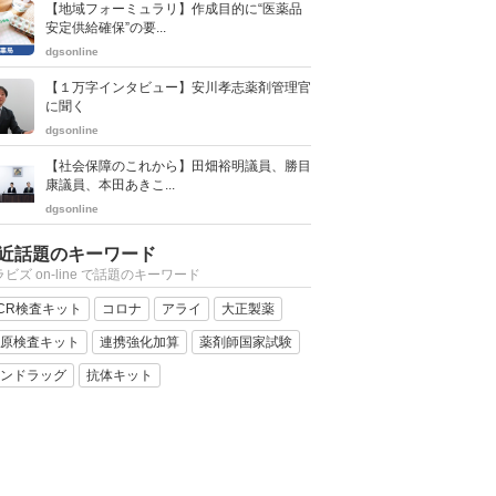
【地域フォーミュラリ】作成目的に“医薬品
安定供給確保”の要...
dgsonline
【１万字インタビュー】安川孝志薬剤管理官
に聞く
dgsonline
【社会保障のこれから】田畑裕明議員、勝目
康議員、本田あきこ...
dgsonline
近話題のキーワード
ビズ on-line で話題のキーワード
CR検査キット
コロナ
アライ
大正製薬
原検査キット
連携強化加算
薬剤師国家試験
ンドラッグ
抗体キット