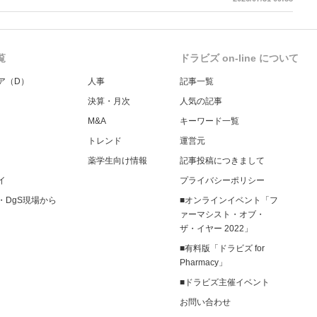
覧
ドラビズ on-line について
ア（D）
人事
記事一覧
決算・月次
人気の記事
M&A
キーワード一覧
トレンド
運営元
薬学生向け情報
記事投稿につきまして
イ
プライバシーポリシー
・DgS現場から
■オンラインイベント「フ
ァーマシスト・オブ・
ザ・イヤー 2022」
■有料版「ドラビズ for
Pharmacy」
■ドラビズ主催イベント
お問い合わせ