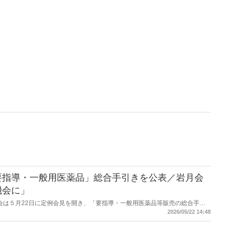
要指導・一般用医薬品」総合手引きを公表／岩月会
機会に」
薬剤師会は５月22日に定例会見を開き、「要指導・一般用医薬品等販売の総合手引
2026/05/22 14:48