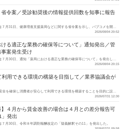
を得る予定。
】省令案／受診勧奨後の情報提供回数を知事に報告
労働省は７月31日、健康増進支援薬局などに関する省令案を示し、パブコメを開始
当該医療機関や連携機関に対して、利用者の相談内容や薬剤及び医薬品に関す
2026/08/04 20:52
報告する事項とする。
おける適正な業務の確保等について」通知発出／管
務事案発生受け
労働省は７月30日、通知「薬局における適正な業務の確保等について」を発出し
2026/08/04 20:15
て利用できる環境の構築を目指して／業界協議会が
D製品の安全を確保し消費者が安心して利用できる環境を構築することを目的に設立
カンナビジオール安全・安心協議会がセミナーを開催した。７月31日に開かれ
2026/07/31 12:30
ストアショー」のビジネスセミナーとして開いたもの。
料】４月から賃金改善の場合は４月との差分報告可
1」発出
労働省は７月30日、令和８年調剤報酬改定の「疑義解釈その11」を発出した。
2026/07/31 09:58