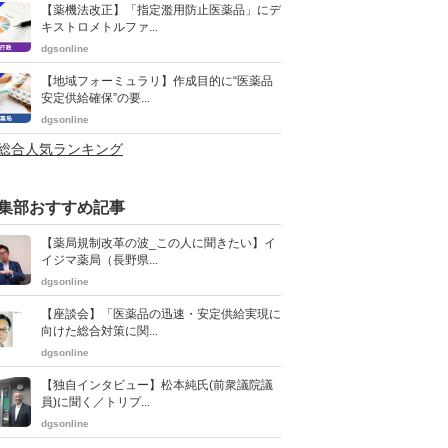
【薬機法改正】「指定濫用防止医薬品」にデ
キストロメトルファ...
dgsonline
【地域フォーミュラリ】作成目的に“医薬品
安定供給確保”の要...
dgsonline
>総合人気ランキング
集部おすすめ記事
【薬局規制改革の波_この人に聞きたい】イ
イジマ薬局（長野県...
dgsonline
【座談会】「医薬品の迅速・安定供給実現に
向けた総合対策に関...
dgsonline
【独自インタビュー】松本純氏(前衆議院議
員)に聞く／トリプ...
dgsonline