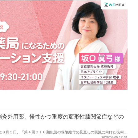
消炎外用薬、慢性かつ重度の変形性膝関節症などの
労働省は８月５日、「第４回ＯＴＣ類似薬の保険給付の見直しの実施に向けた技術的
とめ（案）」を提示し了承した。今後、社会保障審議会医療保険部会等に報告
2026/08/05 17:31