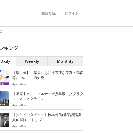
新規登録
ログイン
に
ンキング
Daily
Weekly
Monthly
【厚労省】「薬局における適正な業務の確保
等について」通知発...
dgsonline
【販売中止】「フルナーゼ点鼻液」／グラク
ソ・スミスクライン...
dgsonline
【独自インタビュー】松本純氏(前衆議院議
員)に聞く／トリプ...
dgsonline