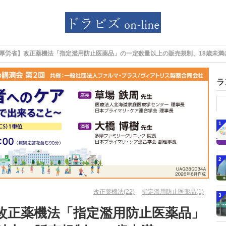
厚労省】改正薬機法「指定濫用防止医薬品」の一定数量以上の販売規制、18歳未満
ラ
1
2
改正薬機法(22)
指定濫用防止医薬品(1)
3
改正薬機法「指定濫用防止医薬品」