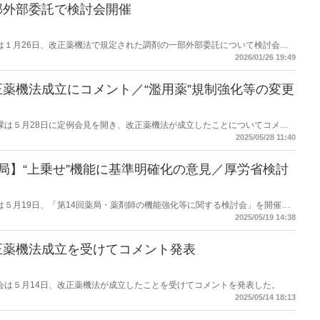
部外部委託で検討会開催
労働省は１月26日、改正薬機法で規定された調剤の一部外部委託について検討会を
2026/01/26 19:49
薬機法成立にコメント／“濫用薬”規制強化等の変更
都薬務課は５月28日に定例会見を開き、改正薬機法が成立したことについてコメン
2025/05/28 11:40
局】“上乗せ”機能に基準明確化の意見／厚労省検討
労働省は５月19日、「第14回薬局・薬剤師の機能強化等に関する検討会」を開催
健康増進支援薬局」など、認定薬局の基準について議論した。構成員からはこ
2025/05/19 14:38
能まで含まれているため、今後の基準においては“上乗せ”の機能を基準にし
正薬機法成立を受けてコメント発表
薬剤師会は５月14日、改正薬機法が成立したことを受けてコメントを発表した。
2025/05/14 18:13