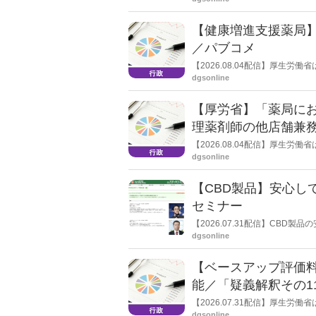
し、令和８年秋頃を目途に結論
【健康増進支援薬局
／パブコメ
【2026.08.04配信】厚生
した。受診勧奨を行った後に、
dgsonline
る情報を提供した回数を知事に
【厚労省】「薬局に
理薬剤師の他店舗兼
【2026.08.04配信】厚生
た。
dgsonline
【CBD製品】安心し
セミナー
【2026.07.31配信】CB
された団体である一般社団法人
dgsonline
た「第26回JAPANドラッグ
【ベースアップ評価
能／「疑義解釈その1
【2026.07.31配信】厚生
dgsonline