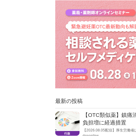
最新の投稿
【OTC類似薬】鎮痛
負担増に経過措置
【2026.08.05配信】厚生
検討会」を開催。「中間とりま
dgsonline