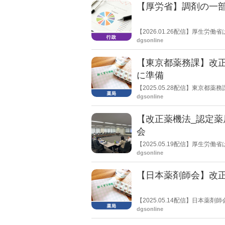
【厚労省】調剤の一
【2026.01.26配信】厚生
開く。
dgsonline
【東京都薬務課】改正
に準備
【2025.05.28配信】東京
トした。
dgsonline
【改正薬機法_認定薬
会
【2025.05.19配信】厚生
し、改正薬機法で新設される「
dgsonline
れまでの基準には基本的な薬局機
ていくべきなどの意見が出た。
【日本薬剤師会】改
【2025.05.14配信】日本
dgsonline