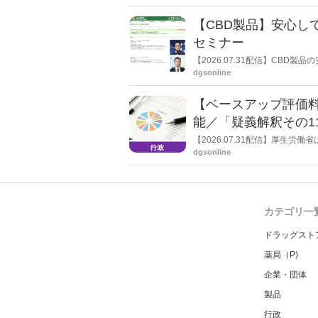
【CBD製品】安心し
セミナー
【2026.07.31配信】CB
された団体である一般社団法人
dgsonline
た「第26回JAPANドラッグ
【ベースアップ評価
能／「疑義解釈その1
【2026.07.31配信】厚生
dgsonline
カテゴリ一
ドラッグスト
薬局（P)
企業・団体
製品
行政