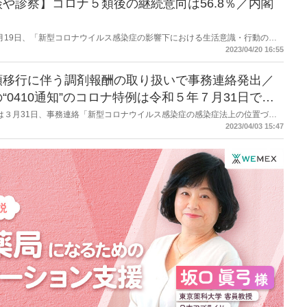
や診察】コロナ５類後の継続意向は56.8％／内閣
府は４月19日、「新型コロナウイルス感染症の影響下における生活意識・行動の変
れまでにも公表しているもので前回は2022年7月22日の公表。今回は「オン
2023/04/20 16:55
５類後の継続意向は56.8％だった。
類移行に伴う調剤報酬の取り扱いで事務連絡発出／
0410通知”のコロナ特例は令和５年７月31日で終
労働省は３月31日、事務連絡「新型コロナウイルス感染症の感染症法上の位置づけ
ス感染症に係る診療報酬上の臨時的な取扱いについて」を発出した。調剤報酬
2023/04/03 15:47
関わるものでは「在宅患者緊急訪問薬剤管理指導料１」（500 点）を継続す
では「服薬管理指導料」について2倍とする内容を記載。また高齢者施設にお
管理指導料１」が算定できる内容。加えて、オンライン服薬指導については、
令和５年７月 31 日をもって終了するとした。