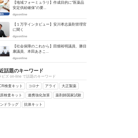
【地域フォーミュラリ】作成目的に“医薬品
安定供給確保”の要...
dgsonline
【１万字インタビュー】安川孝志薬剤管理官
に聞く
dgsonline
【社会保障のこれから】田畑裕明議員、勝目
康議員、本田あきこ...
dgsonline
近話題のキーワード
ビズ on-line で話題のキーワード
CR検査キット
コロナ
アライ
大正製薬
原検査キット
連携強化加算
薬剤師国家試験
ンドラッグ
抗体キット