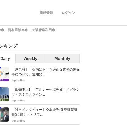
新規登録
ログイン
中市、熊本県熊本市、大阪府岸和田市
ンキング
Daily
Weekly
Monthly
【厚労省】「薬局における適正な業務の確保
等について」通知発...
dgsonline
【販売中止】「フルナーゼ点鼻液」／グラク
ソ・スミスクライン...
dgsonline
【独自インタビュー】松本純氏(前衆議院議
員)に聞く／トリプ...
dgsonline