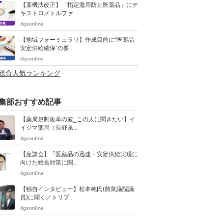
【薬機法改正】「指定濫用防止医薬品」にデ
キストロメトルファ...
dgsonline
【地域フォーミュラリ】作成目的に“医薬品
安定供給確保”の要...
dgsonline
>総合人気ランキング
集部おすすめ記事
【薬局規制改革の波_この人に聞きたい】イ
イジマ薬局（長野県...
dgsonline
【座談会】「医薬品の迅速・安定供給実現に
向けた総合対策に関...
dgsonline
【独自インタビュー】松本純氏(前衆議院議
員)に聞く／トリプ...
dgsonline