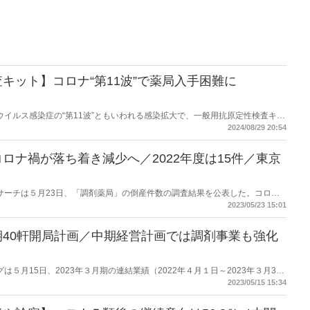
キット】コロナ“第11波”で薬局入手困難に
コロナウイルス感染症の“第11波”ともいわれる感染拡大で、一般用抗原定性検査キッ
会は厚生労働省に対し、不足解消に向けた措置を要望した。
2024/08/29 20:54
ロナ禍が落ち着き減少へ／2022年度は15件／東京
商工リサーチは５月23日、「調剤薬局」の倒産件数の調査結果を公表した。コロナ
た2021年度からは減少し2022年度は15件だった。同社は「今後はオンライ
2023/05/23 15:01
ている。
40軒開局計画／中期経営計画では調剤事業も強化
ッグは５月15日、2023年３月期の連結業績（2022年４月１日～2023年３月31
期に売上１兆円を目指す中期経営計画の中では調剤事業の強化も掲げる。終わ
2023/05/15 15:34
局したが、今期は単独１店舗、併設40店舗の開局を計画する。