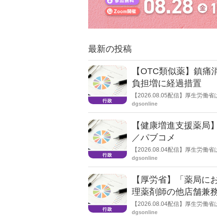
最新の投稿
【OTC類似薬】鎮痛
負担増に経過措置
【2026.08.05配信】厚生
検討会」を開催。「中間とりま
dgsonline
し、令和８年秋頃を目途に結論
【健康増進支援薬局
／パブコメ
【2026.08.04配信】厚生
した。受診勧奨を行った後に、
dgsonline
る情報を提供した回数を知事に
【厚労省】「薬局に
理薬剤師の他店舗兼
【2026.08.04配信】厚生
た。
dgsonline