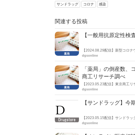
サンドラッグ
コロナ
感染
関連する投稿
【一般用抗原定性検査
【2024.08.29配信】新型
トが不足している。日本薬剤師
dgsonline
「薬局」の倒産数、コ
商工リサーチ調べ
【2023.05.23配信】東京
禍で過去最多となる23件を記録し
dgsonline
ン化で淘汰が加速も」と分析し
【サンドラッグ】今期
【2023.05.15配信】サンドラ
日）を公表した。2026年３月
dgsonline
った期に36店舗で併設調剤を開