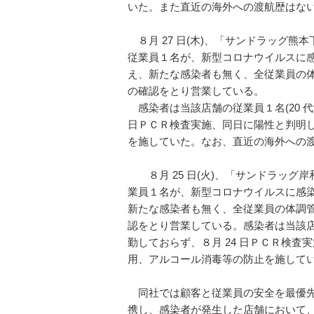
いた。また直近の海外への渡航歴はな
８月 27 日(木)、「サンドラッグ熊
従業員１名が、新型コロナウイルスに感
え、新たな感染者も無く、全従業員の
の確認をとり営業している。
感染者は当該店舗の従業員１名(20 代女
日ＰＣＲ検査実施、同日に陽性と判明
を施していた。なお、直近の海外への
８月 25 日(火)、「サンドラッグ岸
業員１名が、新型コロナウイルスに感染
新たな感染者も無く、全従業員の体調
認をとり営業している。感染者は当該店舗
勤しておらず、８月 24 日ＰＣＲ検査
用、アルコール消毒等の防止を施して
同社では顧客と従業員の安全を最優先
携し、感染者が発生した店舗において