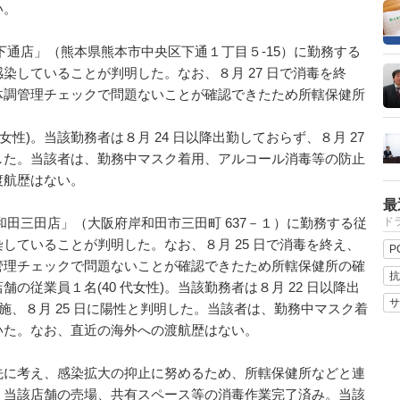
い。
本下通店」（熊本県熊本市中央区下通１丁目５-15）に勤務する
染していることが判明した。なお、８月 27 日で消毒を終
体調管理チェックで問題ないことが確認できたため所轄保健所
性)。当該勤務者は８月 24 日以降出勤しておらず、８月 27
した。当該者は、勤務中マスク着用、アルコール消毒等の防止
渡航歴はない。
最
和田三田店」（大阪府岸和田市三田町 637－１）に勤務する従
ドラ
していることが判明した。なお、８月 25 日で消毒を終え、
P
管理チェックで問題ないことが確認できたため所轄保健所の確
抗
の従業員１名(40 代女性)。当該勤務者は８月 22 日以降出
サ
実施、８月 25 日に陽性と判明した。当該者は、勤務中マスク着
いた。なお、直近の海外への渡航歴はない。
に考え、感染拡大の抑止に努めるため、所轄保健所などと連
、当該店舗の売場、共有スペース等の消毒作業完了済み。当該