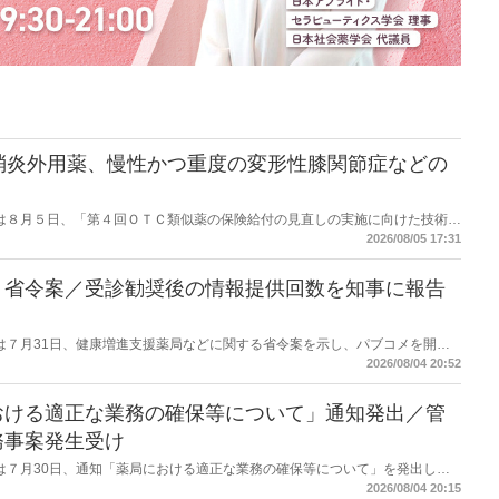
消炎外用薬、慢性かつ重度の変形性膝関節症などの
労働省は８月５日、「第４回ＯＴＣ類似薬の保険給付の見直しの実施に向けた技術的
とめ（案）」を提示し了承した。今後、社会保障審議会医療保険部会等に報告
2026/08/05 17:31
を得る予定。
】省令案／受診勧奨後の情報提供回数を知事に報告
労働省は７月31日、健康増進支援薬局などに関する省令案を示し、パブコメを開始
当該医療機関や連携機関に対して、利用者の相談内容や薬剤及び医薬品に関す
2026/08/04 20:52
報告する事項とする。
おける適正な業務の確保等について」通知発出／管
務事案発生受け
労働省は７月30日、通知「薬局における適正な業務の確保等について」を発出し
2026/08/04 20:15