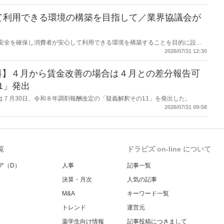
て利用できる環境の構築を目指して／業界協議会が
D製品の安全を確保し消費者が安心して利用できる環境を構築することを目的に設立
カンナビジオール安全・安心協議会がセミナーを開催した。７月31日に開かれ
2026/07/31 12:30
ストアショー」のビジネスセミナーとして開いたもの。
料】４月から賃金改善の場合は４月との差分報告可
1」発出
労働省は７月30日、令和８年調剤報酬改定の「疑義解釈その11」を発出した。
2026/07/31 09:58
覧
ドラビズ on-line について
ア（D）
人事
記事一覧
決算・月次
人気の記事
M&A
キーワード一覧
トレンド
運営元
薬学生向け情報
記事投稿につきまして