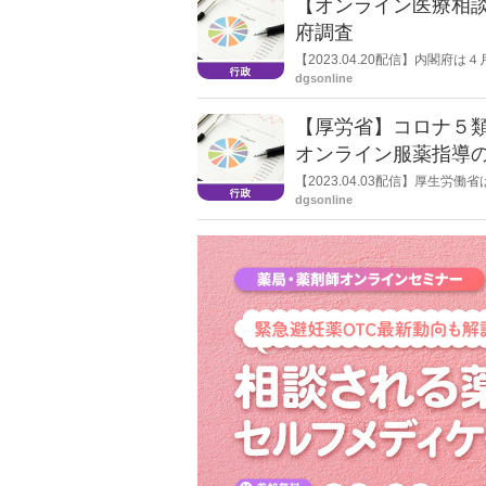
【オンライン医療相談
府調査
【2023.04.20配信】内閣
化に関する調査」を公表した。こ
dgsonline
ライン医療相談や診察」のコロナ
【厚労省】コロナ５
オンライン服薬指導の“
了
【2023.04.03配信】厚生
の変更に伴う新型コロナウイル
dgsonline
関連では、コロナ患者への調剤に
るほか、店頭でのコロナ薬調剤
いても「在宅患者緊急訪問薬剤
いわゆる“0410通知”の特例を