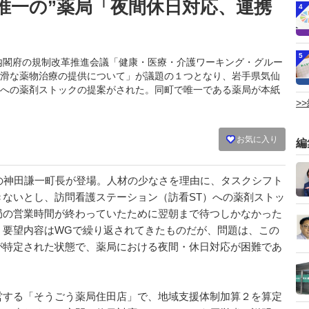
町唯一の”薬局「夜間休日対応、連携
4
5
かれた内閣府の規制改革推進会議「健康・医療・介護ワーキング・グルー
円滑な薬物治療の提供について」が議題の１つとなり、岩手県気仙
への薬剤ストックの提案がされた。同町で唯一である薬局が本紙
>
お気に入り
編
の神田謙一町長が登場。人材の少なさを理由に、タスクシフト
ないとし、訪問看護ステーション（訪看ST）への薬剤ストッ
局の営業時間が終わっていたために翌朝まで待つしかなかった
。要望内容はWGで繰り返されてきたものだが、問題は、この
が特定された状態で、薬局における夜間・休日対応が困難であ
する「そうごう薬局住田店」で、地域支援体制加算２を算定