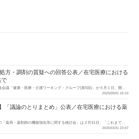
前処方・調剤の質疑への回答公表／在宅医療における
供で
改革推進会議「健康・医療・介護ワーキング・グループ(第5回)」が５月１日、開催
4日に開催された「第２回健康・医療・介護 WG」に関する委員・専門委員か
2025/05/01 16:10
生労働省の回答を公表した。
会】「議論のとりまとめ」公表／在宅医療における薬
労働省の「薬局・薬剤師の機能強化等に関する検討会」は３月31日、「これまでの
「在宅医療における薬剤提供のあり方について」に関するものとなってい
2025/03/31 23:57
にも「地域における薬局・薬剤師のあり方に関するテーマで議論のとりまとめ
討会でのとりまとめ第２弾となり、「在宅医療における薬剤提供のあり方につ