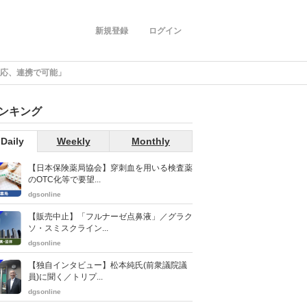
新規登録
ログイン
対応、連携で可能」
ンキング
Daily
Weekly
Monthly
【日本保険薬局協会】穿刺血を用いる検査薬
のOTC化等で要望...
dgsonline
【販売中止】「フルナーゼ点鼻液」／グラク
ソ・スミスクライン...
dgsonline
【独自インタビュー】松本純氏(前衆議院議
員)に聞く／トリプ...
dgsonline