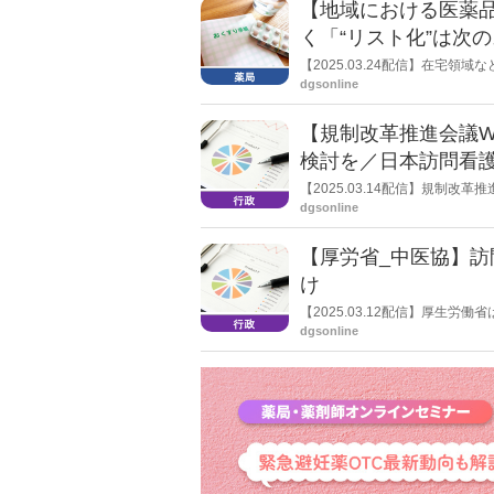
【地域における医薬
いて」に関するものとなってい
く「“リスト化”は次
【2025.03.24配信】在宅
ている。こうした中、地域薬剤
dgsonline
域に向けて公表している。進行
会長の畑澤博巳氏に聞いた。
【規制改革推進会議
検討を／日本訪問看
【2025.03.14配信】規制
dgsonline
【厚労省_中医協】
け
【2025.03.12配信】厚生
ーションの指導要領の改定を了
dgsonline