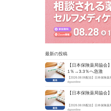
最新の投稿
【日本保険薬局協会】
1％→3.3％へ急激
【2026.08.06配信】日本
局への影響」の調査結果を公表し
dgsonline
きく低下した。
【日本保険薬局協会】
【2026.08.06配信】日本
関する要望書」を厚生労働省 医
dgsonline