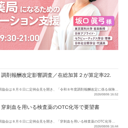
調剤報酬改定影響調査／在総加算２が算定率22.
保険薬局協会は８月６日に定例会見を開き、「令和８年度調剤報酬改定に係る保険薬
た。在宅分野では、在宅薬学総合体制加算2の算定率が22.1％から3.3％へ大
2026/08/06 16:52
穿刺血を用いる検査薬のOTC化等で要望書
保険薬局協会は８月６日に定例会見を開き、「穿刺血を用いる検査薬のOTC化等に
薬局長宛に提出したことを説明した。
2026/08/06 16:44