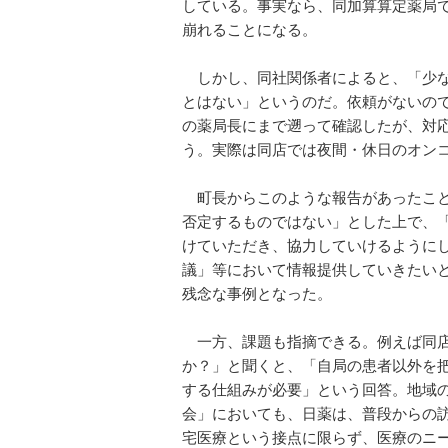
している。事実なら、同加算算定薬局
崩れることになる。
しかし、同社関係者によると、「少な
とはない」というのだ。依頼がないの
の薬局長にまで遡って確認したが、対
う。実際は同店では夜間・休日のオン
町長からこのような報告があったこと
否定するものではない」とした上で、
けていただき、協力していけるように
議」等において情報提供していきたい
残念な事例となった。
一方、課題も指摘できる。例えば同店
か？」と聞くと、「自局の患者以外を
する仕組みが必要」という回答。地域
会」においても、日薬は、普段からの
宅医療という接点に限らず、医療のニ