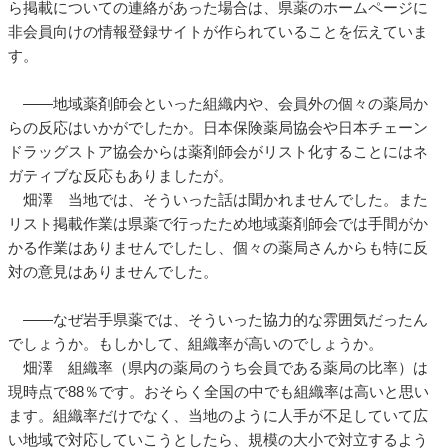
ら掲載についての連絡があった場合は、県薬のホームページに
非会員向けの情報登録サイトが作られていることを伝えていま
す。
――地域薬剤師会といった組織内や、会員外の個々の薬局か
らの反応はいかがでしたか。日本保険薬局協会や日本チェーン
ドラッグストア協会からは薬剤師会がリスト化することにはネ
ガティブな反応もありましたが。
畑澤 当地では、そういった話は聞かれませんでした。また
リスト掲載作業は県薬で行ったため地域薬剤師会では手間がか
かる作業はありませんでしたし、個々の薬局さんからも特に反
対の意見はありませんでした。
――なぜ岩手県薬では、そういった協力的な雰囲気だったん
でしょうか。もしかして、組織率が高いのでしょうか。
畑澤 組織率（県内の薬局のうち会員である薬局の比率）は
現時点で88％です。おそらく全国の中でも組織率は高いと思い
ます。組織率だけでなく、当地のように人手が不足していて広
い地域で対応していこうとしたら、規模の大小で対立するよう