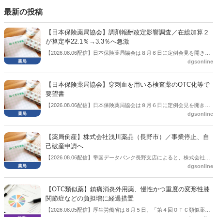
談会を開いた。
最新の投稿
【日本保険薬局協会】調剤報酬改定影響調査／在総加算２
が算定率22.1％→3.3％へ急激
【2026.08.06配信】日本保険薬局協会は８月６日に定例会見を開き、
dgsonline
「令和８年度調剤報酬改定に係る保険薬局への影響」の調査結果を公
表した。在宅分野では、在宅薬学総合体制加算2の算定率が22.1％から
3.3％へ大きく低下した。
【日本保険薬局協会】穿刺血を用いる検査薬のOTC化等で
要望書
【2026.08.06配信】日本保険薬局協会は８月６日に定例会見を開き、
dgsonline
「穿刺血を用いる検査薬のOTC化等に関する要望書」を厚生労働省 医
薬局長宛に提出したことを説明した。
【薬局倒産】株式会社浅川薬品（長野市）／事業停止、自
己破産申請へ
【2026.08.06配信】帝国データバンク長野支店によると、株式会社浅
dgsonline
川薬品（長野市）は7月31日に事業を停止し、自己破産申請の準備に
入った。
【OTC類似薬】鎮痛消炎外用薬、慢性かつ重度の変形性膝
関節症などの負担増に経過措置
【2026.08.05配信】厚生労働省は８月５日、「第４回ＯＴＣ類似薬の