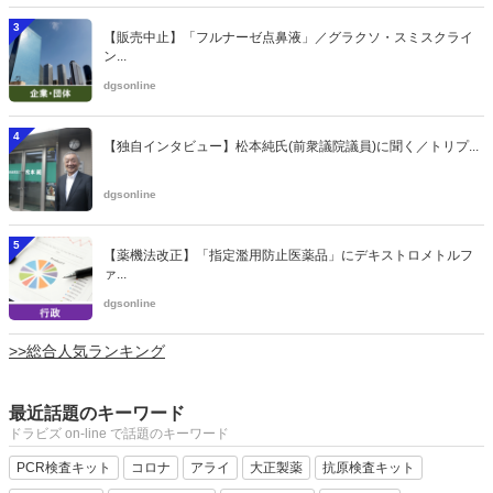
3
【販売中止】「フルナーゼ点鼻液」／グラクソ・スミスクライ
ン...
dgsonline
4
【独自インタビュー】松本純氏(前衆議院議員)に聞く／トリプ...
dgsonline
5
【薬機法改正】「指定濫用防止医薬品」にデキストロメトルフ
ァ...
dgsonline
>>総合人気ランキング
最近話題のキーワード
ドラビズ on-line で話題のキーワード
PCR検査キット
コロナ
アライ
大正製薬
抗原検査キット