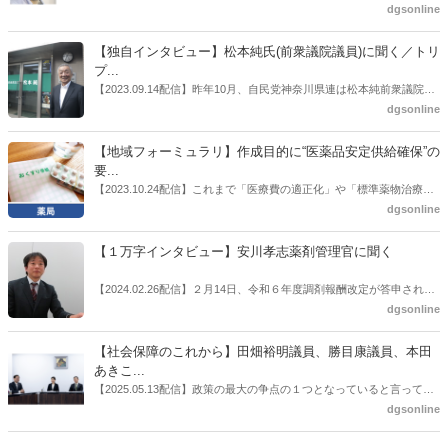
也氏に聞いた。
厚労省「医薬品の迅速・安定供給実現に向けた総合対策に関する有識
dgsonline
者検討会」。10カ月にわたり13回の会議が開催され、６月12日に報告
書がとりまとめられた。ドラビズon-lineでは検討会を総括する目的で
【独自インタビュー】松本純氏(前衆議院議員)に聞く／トリ
厚労省医政局医薬産業振興・医療情報企画課長（医薬産業振興・医療
プ...
情報企画課セルフケア・セルフメディケーション推進室長併任）安藤
【2023.09.14配信】昨年10月、自民党神奈川県連は松本純前衆議院議
公一氏や青山学院大学名誉教授の三村優美子氏、 日本保険薬局協会医
員を「自民党神奈川1区」（横浜市中区・磯子区・金沢区）の支部長
dgsonline
薬品流通・ＯＴＣ検討委員会副委員長の原靖明氏を交えた座談会を実
に選出した。「1区支部長」は、次期衆院選挙で神奈川1区自民党公認
施した。
候補の前提となるもの。薬剤師に関わる政策に広く・深く関わってき
【地域フォーミュラリ】作成目的に“医薬品安定供給確保”の
た同氏の復活に向けた薬剤師業界の期待には熱いものがある。不透明
要...
感の払拭できない医療・介護・障害者サービスのトリプル改定等へ
【2023.10.24配信】これまで「医療費の適正化」や「標準薬物治療の
の、薬剤師業界の強い危機感の裏返しといってもいいだろう。本稿で
推進」などが目的とされることが多かった地域フォーミュラリの作
dgsonline
は松本氏にインタビューした。
成。ここに、明らかにもう１つの理由が追加されるようになってき
た。医薬品の安定供給確保だ。10月22日に開かれた「日本フォーミュ
【１万字インタビュー】安川孝志薬剤管理官に聞く
ラリ学会学術総会」で一般演題発表した飯田下伊那薬剤師会（長野県
飯田市）は、会員薬局から安定供給確保への強い要望があったことを
【2024.02.26配信】２月14日、令和６年度調剤報酬改定が答申され
受け、安定供給確保が見込めるPPI３成分について銘柄を含めて選定
た。本紙では、厚生労働省保険局医療課・薬剤管理官の安川孝志氏
dgsonline
したとした。
に、薬局に関係する調剤報酬改定の部分についてインタビューした。
【社会保障のこれから】田畑裕明議員、勝目康議員、本田
あきこ...
【2025.05.13配信】政策の最大の争点の１つとなっていると言っても
よいのが社会保障のこれからのあり方だ。特に与党では、政府関係者
dgsonline
側の議員も多く、ある意味で決定事項の中でしか意見発信しづらい面
もある。個々の議員はどんなビジョンを描いているのか。本紙では座