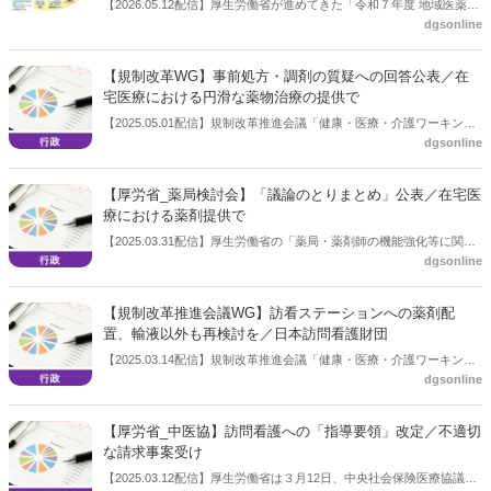
【2026.05.12配信】厚生労働省が進めてきた「令和７年度 地域医薬品
dgsonline
提供体制構築推進事業」。その概要について、厚生労働省が４月15日
に開いた「薬局・薬剤師の機能強化等に関する検討会」で報告され
た。https://www.mhlw.go.jp/content/11121000/001691195.pdf
【規制改革WG】事前処方・調剤の質疑への回答公表／在
宅医療における円滑な薬物治療の提供で
【2025.05.01配信】規制改革推進会議「健康・医療・介護ワーキン
dgsonline
グ・グループ(第5回)」が５月１日、開催された。その中で令和７年３
月14日に開催された「第２回健康・医療・介護 WG」に関する委員・
専門委員からの追加質疑・意見に対する厚生労働省の回答を公表し
【厚労省_薬局検討会】「議論のとりまとめ」公表／在宅医
た。
療における薬剤提供で
【2025.03.31配信】厚生労働省の「薬局・薬剤師の機能強化等に関す
dgsonline
る検討会」は３月31日、「これまでの議論のまとめ」 を公表した。
「在宅医療における薬剤提供のあり方について」に関するものとなっ
ている。 同検討会は2024年９月にも「地域における薬局・薬剤師の
【規制改革推進会議WG】訪看ステーションへの薬剤配
あり方に関するテーマで議論のとりまとめを公表している。今回は、
置、輸液以外も再検討を／日本訪問看護財団
同検討会でのとりまとめ第２弾となり、「在宅医療における薬剤提供
【2025.03.14配信】規制改革推進会議「健康・医療・介護ワーキン
のあり方について」に関するものとなっている。
dgsonline
グ・グループ」が３月14日に開かれた。
【厚労省_中医協】訪問看護への「指導要領」改定／不適切
な請求事案受け
【2025.03.12配信】厚生労働省は３月12日、中央社会保険医療協議会