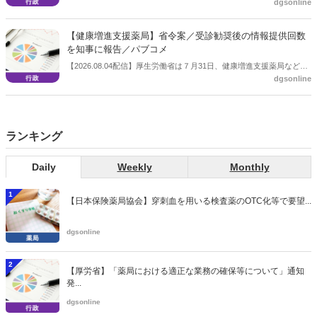
dgsonline
保険給付の見直しの実施に向けた技術的検討会」を開催。「中間とり
まとめ（案）」を提示し了承した。今後、社会保障審議会医療保険部
会等に報告し、令和８年秋頃を目途に結論を得る予定。
【健康増進支援薬局】省令案／受診勧奨後の情報提供回数
を知事に報告／パブコメ
【2026.08.04配信】厚生労働省は７月31日、健康増進支援薬局などに
dgsonline
関する省令案を示し、パブコメを開始した。受診勧奨を行った後に、
当該医療機関や連携機関に対して、利用者の相談内容や薬剤及び医薬
品に関する情報を提供した回数を知事に報告する事項とする。
ランキング
Daily
Weekly
Monthly
1
【日本保険薬局協会】穿刺血を用いる検査薬のOTC化等で要望...
dgsonline
2
【厚労省】「薬局における適正な業務の確保等について」通知
発...
dgsonline