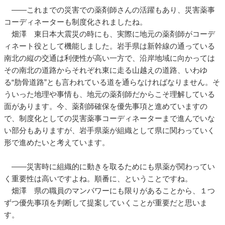
――これまでの災害での薬剤師さんの活躍もあり、災害薬事
コーディネーターも制度化されましたね。
畑澤 東日本大震災の時にも、実際に地元の薬剤師がコーデ
ィネート役として機能しました。岩手県は新幹線の通っている
南北の縦の交通は利便性が高い一方で、沿岸地域に向かっては
その南北の道路からそれぞれ東に走る山越えの道路、いわゆ
る“肋骨道路”とも言われている道を通らなければなりません。そ
ういった地理や事情も、地元の薬剤師だからこそ理解している
面があります。今、薬剤師確保を優先事項と進めていますの
で、制度化としての災害薬事コーディネーターまで進んでいな
い部分もありますが、岩手県薬が組織として県に関わっていく
形で進めたいと考えています。
――災害時に組織的に動きを取るためにも県薬が関わってい
く重要性は高いですよね。順番に、ということですね。
畑澤 県の職員のマンパワーにも限りがあることから、１つ
ずつ優先事項を判断して提案していくことが重要だと思いま
す。