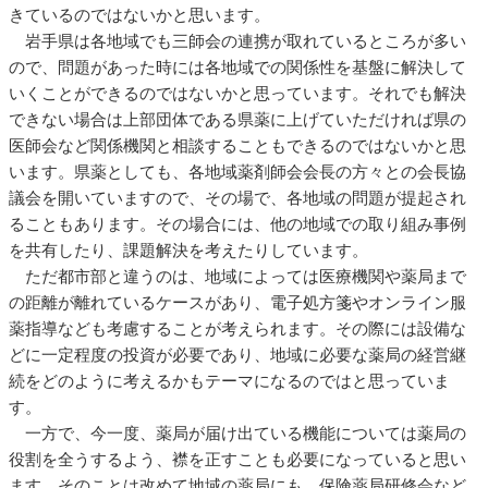
きているのではないかと思います。
岩手県は各地域でも三師会の連携が取れているところが多い
ので、問題があった時には各地域での関係性を基盤に解決して
いくことができるのではないかと思っています。それでも解決
できない場合は上部団体である県薬に上げていただければ県の
医師会など関係機関と相談することもできるのではないかと思
います。県薬としても、各地域薬剤師会会長の方々との会長協
議会を開いていますので、その場で、各地域の問題が提起され
ることもあります。その場合には、他の地域での取り組み事例
を共有したり、課題解決を考えたりしています。
ただ都市部と違うのは、地域によっては医療機関や薬局まで
の距離が離れているケースがあり、電子処方箋やオンライン服
薬指導なども考慮することが考えられます。その際には設備な
どに一定程度の投資が必要であり、地域に必要な薬局の経営継
続をどのように考えるかもテーマになるのではと思っていま
す。
一方で、今一度、薬局が届け出ている機能については薬局の
役割を全うするよう、襟を正すことも必要になっていると思い
ます。そのことは改めて地域の薬局にも、保険薬局研修会など