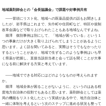
地域薬剤師会との「会長協議会」で課題や好事例共有
――冒頭にリスト化、地域への医薬品提供の話もお聞きしま
したが、岩手県はこれまで、矢巾町や住田町など、特区や規制
改革会議などで取り上げられたこともある地域なんですよね。
畑澤 個別事例は別にして、「地域が困っている」という１
つの事象だけが大きく取り上げられてしまうことがあるように
思います。よく話を聞いてみると、実際はそうでもなかったり
するということがあり、地域で生ずるこのような事例はいち早
く県薬が把握し、直接当該担当者と会って話を聞くことが大事
になる前に解決する方策と考えています。
――地域でできる対応にはどのようなものが考えられます
か。
畑澤 地域全体が困ることがないように、というのはある程
度地方自治体の役割でもあると思います。薬剤師会としては薬
局の機能をリスト化したという実績がある中で、地方自治体と
一緒に体制を考えるという次のステップに進める状況も整って