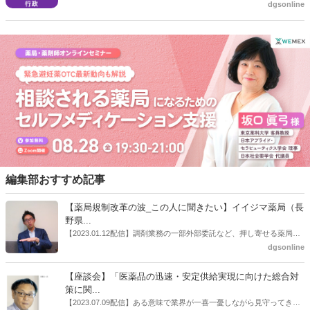
dgsonline
（中医協）総会を開き、訪問看護ステーションの指導要領の改定を了
承した。昨今の不適切な請求事案の報道を受けた対応。
編集部おすすめ記事
【薬局規制改革の波_この人に聞きたい】イイジマ薬局（長
野県...
【2023.01.12配信】調剤業務の一部外部委託など、押し寄せる薬局業
界への規制改革の波。この規制改革の波を薬局業界はどう受け止めた
dgsonline
らいいのか。薬局業界関係者の中にも迷いがある人も少なくないので
はないだろうか。本紙ではこうした問題について、厚労省「薬局薬剤
【座談会】「医薬品の迅速・安定供給実現に向けた総合対
師の業務及び薬局の機能に関するワーキンググループ」に参考人とし
策に関...
ても出席していたイイジマ薬局（長野県上田市）開設者である飯島裕
【2023.07.09配信】ある意味で業界が一喜一憂しながら見守ってきた