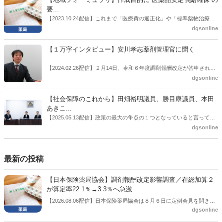
た同氏の復活に向けた薬剤師業界の期待には熱いものがある。不透明
要...
感の払拭できない医療・介護・障害者サービスのトリプル改定等へ
【2023.10.24配信】これまで「医療費の適正化」や「標準薬物治療の
の、薬剤師業界の強い危機感の裏返しといってもいいだろう。本稿で
推進」などが目的とされることが多かった地域フォーミュラリの作
dgsonline
は松本氏にインタビューした。
成。ここに、明らかにもう１つの理由が追加されるようになってき
た。医薬品の安定供給確保だ。10月22日に開かれた「日本フォーミュ
【１万字インタビュー】安川孝志薬剤管理官に聞く
ラリ学会学術総会」で一般演題発表した飯田下伊那薬剤師会（長野県
飯田市）は、会員薬局から安定供給確保への強い要望があったことを
【2024.02.26配信】２月14日、令和６年度調剤報酬改定が答申され
受け、安定供給確保が見込めるPPI３成分について銘柄を含めて選定
た。本紙では、厚生労働省保険局医療課・薬剤管理官の安川孝志氏
dgsonline
したとした。
に、薬局に関係する調剤報酬改定の部分についてインタビューした。
【社会保障のこれから】田畑裕明議員、勝目康議員、本田
あきこ...
【2025.05.13配信】政策の最大の争点の１つとなっていると言っても
よいのが社会保障のこれからのあり方だ。特に与党では、政府関係者
dgsonline
側の議員も多く、ある意味で決定事項の中でしか意見発信しづらい面
もある。個々の議員はどんなビジョンを描いているのか。本紙では座
談会を開いた。
最新の投稿
【日本保険薬局協会】調剤報酬改定影響調査／在総加算２
が算定率22.1％→3.3％へ急激
【2026.08.06配信】日本保険薬局協会は８月６日に定例会見を開き、
dgsonline
「令和８年度調剤報酬改定に係る保険薬局への影響」の調査結果を公
表した。在宅分野では、在宅薬学総合体制加算2の算定率が22.1％から