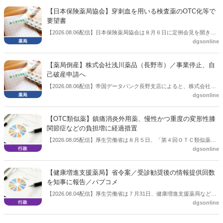
3.3％へ大きく低下した。
【日本保険薬局協会】穿刺血を用いる検査薬のOTC化等で
要望書
【2026.08.06配信】日本保険薬局協会は８月６日に定例会見を開き、
dgsonline
「穿刺血を用いる検査薬のOTC化等に関する要望書」を厚生労働省 医
薬局長宛に提出したことを説明した。
【薬局倒産】株式会社浅川薬品（長野市）／事業停止、自
己破産申請へ
【2026.08.06配信】帝国データバンク長野支店によると、株式会社浅
dgsonline
川薬品（長野市）は7月31日に事業を停止し、自己破産申請の準備に
入った。
【OTC類似薬】鎮痛消炎外用薬、慢性かつ重度の変形性膝
関節症などの負担増に経過措置
【2026.08.05配信】厚生労働省は８月５日、「第４回ＯＴＣ類似薬の
dgsonline
保険給付の見直しの実施に向けた技術的検討会」を開催。「中間とり
まとめ（案）」を提示し了承した。今後、社会保障審議会医療保険部
会等に報告し、令和８年秋頃を目途に結論を得る予定。
【健康増進支援薬局】省令案／受診勧奨後の情報提供回数
を知事に報告／パブコメ
【2026.08.04配信】厚生労働省は７月31日、健康増進支援薬局などに
dgsonline
関する省令案を示し、パブコメを開始した。受診勧奨を行った後に、
当該医療機関や連携機関に対して、利用者の相談内容や薬剤及び医薬
品に関する情報を提供した回数を知事に報告する事項とする。