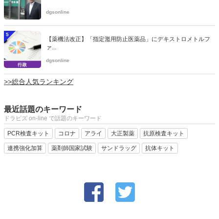
dgsonline
5
【薬機法改正】「指定濫用防止医薬品」にデキストロメトルフ
ァ...
dgsonline
>>総合人気ランキング
最近話題のキーワード
ドラビズ on-line で話題のキーワード
PCR検査キット
コロナ
アライ
大正製薬
抗原検査キット
連携強化加算
薬剤師国家試験
サンドラッグ
抗体キット