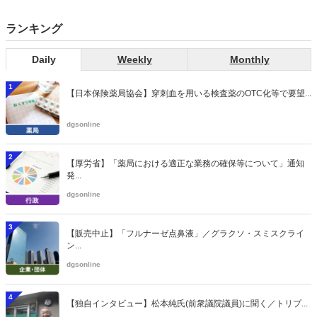
ランキング
Daily
Weekly
Monthly
1
【日本保険薬局協会】穿刺血を用いる検査薬のOTC化等で要望...
dgsonline
2
【厚労省】「薬局における適正な業務の確保等について」通知
発...
dgsonline
3
【販売中止】「フルナーゼ点鼻液」／グラクソ・スミスクライ
ン...
dgsonline
4
【独自インタビュー】松本純氏(前衆議院議員)に聞く／トリプ...