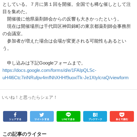
としている。７月に第１回を開催。全国でも稀な催しとして注
目を集めた。
開催後に他県薬剤師会からの反響も大きかったという。
現在は開催場所は千代田区神田錦町の東京都薬剤師会事務所
の会議室。
参加者が増えた場合は会場が変更される可能性もあるとい
う。
申し込みは下記Googleフォームまで。
https://docs.google.com/forms/d/e/1FAIpQLSc-
uH4l6Ctc7iriNRufpv4mfNhXHHf9uoxlTk-Je1XtylcraQ/viewform
いいね！と思ったらシェア！
この記事のライター