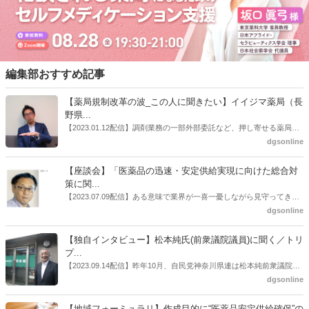
編集部おすすめ記事
【薬局規制改革の波_この人に聞きたい】イイジマ薬局（長
野県...
【2023.01.12配信】調剤業務の一部外部委託など、押し寄せる薬局業
界への規制改革の波。この規制改革の波を薬局業界はどう受け止めた
dgsonline
らいいのか。薬局業界関係者の中にも迷いがある人も少なくないので
はないだろうか。本紙ではこうした問題について、厚労省「薬局薬剤
【座談会】「医薬品の迅速・安定供給実現に向けた総合対
師の業務及び薬局の機能に関するワーキンググループ」に参考人とし
策に関...
ても出席していたイイジマ薬局（長野県上田市）開設者である飯島裕
【2023.07.09配信】ある意味で業界が一喜一憂しながら見守ってきた
也氏に聞いた。
厚労省「医薬品の迅速・安定供給実現に向けた総合対策に関する有識
dgsonline
者検討会」。10カ月にわたり13回の会議が開催され、６月12日に報告
書がとりまとめられた。ドラビズon-lineでは検討会を総括する目的で
【独自インタビュー】松本純氏(前衆議院議員)に聞く／トリ
厚労省医政局医薬産業振興・医療情報企画課長（医薬産業振興・医療
プ...
情報企画課セルフケア・セルフメディケーション推進室長併任）安藤
【2023.09.14配信】昨年10月、自民党神奈川県連は松本純前衆議院議
公一氏や青山学院大学名誉教授の三村優美子氏、 日本保険薬局協会医
員を「自民党神奈川1区」（横浜市中区・磯子区・金沢区）の支部長
dgsonline
薬品流通・ＯＴＣ検討委員会副委員長の原靖明氏を交えた座談会を実
に選出した。「1区支部長」は、次期衆院選挙で神奈川1区自民党公認
施した。
候補の前提となるもの。薬剤師に関わる政策に広く・深く関わってき
【地域フォーミュラリ】作成目的に“医薬品安定供給確保”の