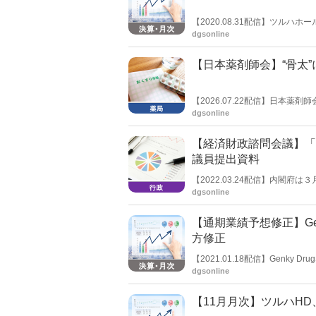
【2020.08.31配信】ツル
+4.4％、客単価+2.9％。既存店
dgsonline
日。出退店の状況（直営店のみ）
【日本薬剤師会】“骨太
【2026.07.22配信】日本
閣議決定した「骨太方針」の内
dgsonline
も積極的に取り組みを進めなけ
【経済財政諮問会議】「
議員提出資料
【2022.03.24配信】内閣
た。民間有識者は提出資料の中
dgsonline
性を指摘したほか、医療・健康
「健康寿命延伸による高齢者の厚生
【通期業績予想修正】Gen
ては、「可処分所得と国内投資
課題を解決し、新たなフロンテ
方修正
【2021.01.18配信】Genky
月期第２四半期連結累計期間及
dgsonline
売上高-1.4％、営業利益+6.9
【11月月次】ツルハHD、