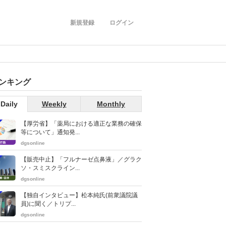
新規登録
ログイン
ンキング
Daily
Weekly
Monthly
【厚労省】「薬局における適正な業務の確保
等について」通知発...
dgsonline
【販売中止】「フルナーゼ点鼻液」／グラク
ソ・スミスクライン...
dgsonline
【独自インタビュー】松本純氏(前衆議院議
員)に聞く／トリプ...
dgsonline