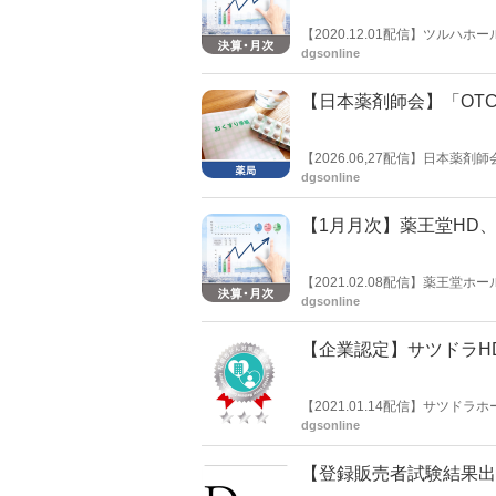
【2020.12.01配信】ツル
既存店＋9.8％だった。期間は前
dgsonline
【日本薬剤師会】「OT
【2026.06,27配信】日本
の見解を説明した。「OTC類似
dgsonline
の薬剤費を念頭に一部保険外療
【1月月次】薬王堂HD、全
【2021.02.08配信】薬王
+1.7％だった。
dgsonline
【企業認定】サツドラH
【2021.01.14配信】サツ
がん対策認定企業」の「プラチ
dgsonline
【登録販売者試験結果出揃