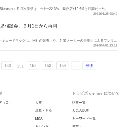
DrugStoresの１月月次業績は、全社+22.3%、既存店+12.6%と好調だった。
2021/01/25 08:40
児相談会、６月1日から再開
会社サンキュードラッグは、同社の栄養士や、乳業メーカーの栄養士によるプレマ
再開する。妊婦の食事や体重管理のサポート、出産準備品の相談など、子供の
2020/07/01 23:12
すめ方について等、母親のお悩みに丁寧に答える。
150
152
153
154
...
最後
151
覧
ドラビズ on-line について
ア（D）
人事
記事一覧
決算・月次
人気の記事
M&A
キーワード一覧
トレンド
運営元