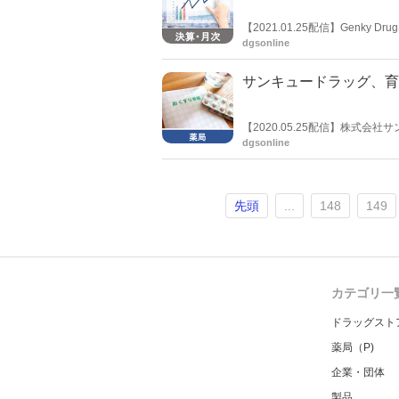
【2021.01.25配信】Genky 
dgsonline
サンキュードラッグ、育
【2020.05.25配信】株式
マ・育児相談会を６月1日から
dgsonline
発育状況の確認や、離乳食のす
先頭
...
148
149
カテゴリ一
ドラッグスト
薬局（P)
企業・団体
製品