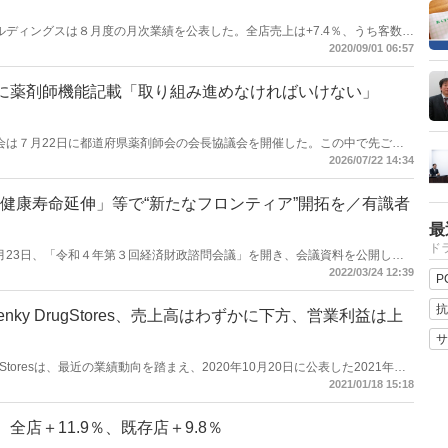
ハホールディングスは８月度の月次業績を公表した。全店売上は+7.4％、うち客数が
売上は+4.8％、うち客数+0.5％、客単価+4.3％。期間は７月16日～～８月15
2020/09/01 06:57
は開店が12、閉店が7、月末店舗数は2,359店舗となっている。
”に薬剤師機能記載「取り組み進めなければいけない」
薬剤師会は７月22日に都道府県薬剤師会の会長協議会を開催した。この中で先ごろ
容について説明。記載された薬局や薬剤師の機能強化について、「我々として
2026/07/22 14:34
ればいけない」と話した。
健康寿命延伸」等で“新たなフロンティア”開拓を／有識者
最
ドラ
府は３月23日、「令和４年第３回経済財政諮問会議」を開き、会議資料を公開し
でウクライナ情勢等でリスクが顕在化した場合の迅速なマクロ経済運営の必要
2022/03/24 12:39
P
領域に関わる部分については、「社会保障給付の効率化と負担の増加抑制」や
（well-being）向上と就労促進」などを提唱した。健康寿命延伸に関連し
抗
ky DrugStores、売上高はわずかに下方、営業利益は上
の拡大を同時に追求することにより、脱炭素や健康寿命延伸など我が国の社会
ィアを開拓すること」としている。
サ
 DrugStoresは、最近の業績動向を踏まえ、2020年10月20日に公表した2021年６
び通期の連結業績予想を修正した。通期業績予想は前回公表値からの修正幅は
2021/01/18 15:18
％などとなっている。
全店＋11.9％、既存店＋9.8％