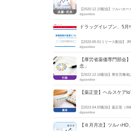
【2020.12.15配信】ツルハ
上+8.9％、営業利益+17.8％な
dgsonline
ドラッグイレブン、5月
【2020.05.01リリース配
都江東区）において、５月中の
dgsonline
【厚労省薬価専門部会】
念」
【2022.12.16配信】厚生
改定の骨子案を示した。https://ww
dgsonline
二氏は、改定対象範囲に関して
【薬正堂】ヘルスケアl
【2023.04.05配信】薬正
における総代理店契約を締結し
dgsonline
【８月月次】ツルハHD、