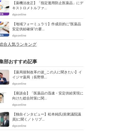
【薬機法改正】「指定濫用防止医薬品」にデ
キストロメトルファ...
dgsonline
【地域フォーミュラリ】作成目的に“医薬品
安定供給確保”の要...
dgsonline
>総合人気ランキング
集部おすすめ記事
【薬局規制改革の波_この人に聞きたい】イ
イジマ薬局（長野県...
dgsonline
【座談会】「医薬品の迅速・安定供給実現に
向けた総合対策に関...
dgsonline
【独自インタビュー】松本純氏(前衆議院議
員)に聞く／トリプ...
dgsonline