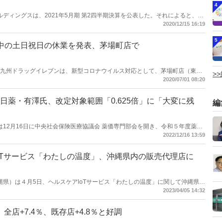
4
ホールディングスは、2021年5月期 第2四半期決算を公表した。それによると、売
ど好調だった。期間は2020年5月16日～2020年11月15日。
2020/12/15 16:19
5
中の土日祝日の休業を発表、茅場町店で
信】 JR九州ドラッグイレブンは、新型コロナウイルス対応として、茅場町店（東京
>
土曜・日曜・祝日の休業を決めた。
2020/07/01 08:20
日薬・有澤氏、改定対象範囲「0.625倍」に「大変に残
編
労働省は12月16日に中央社会保険医療協議会 薬価専門部会を開き、令和５年度薬価
w.dgs-on-line.com/articles/1893 これに対し、日本薬剤師会理事の有澤賢
2022/12/16 13:59
「大変に残念」とした。
oTサービス「わたしの温度」、沖縄県内の販売代理店に
堂（沖縄県）は４月5日、ヘルスケアloTサービス「わたしの温度」に関して沖縄県内
、販売を開始すると公表した。
2023/04/05 14:32
全店+7.4％、既存店+4.8％と好調