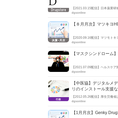
【2021.03.15配信】日本
を受け、全国の受験者数・合格者
dgsonline
1953人だった。
【８月月次】マツキヨH
【2020.09.16配信】マツ
イズを加えたHD全体小売り部門
dgsonline
じた。
【マスクシンドローム】
【2021.07.09配信】ヘル
開催するにあたり、７月９日に
dgsonline
スクシンドロームなどのコロナ
品カテゴリーの価値が見直され
【中医協】デジタルメデ
リのインストール支援な
【2012.05.26配信】厚生
中で、日本薬剤師会常務理事の
dgsonline
や使用のフォローを行うことが
剤報酬で検討できるようなこと
【1月月次】Genky Dru