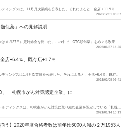
ハホールディングスは、11月月次業績を公表した。それによると、全店＋11.9％、
月16日～当月15日まで。
2020/12/01 08:07
C類似薬」への見解説明
薬剤師会は６月27日に定時総会を開いた。この中で「OTC類似薬」をめぐる政策へ
薬」をめぐっては今国会で改正健保法が成立。OTC薬に類似する医療用医薬品
2026/06/27 14:25
養が創設された。
店+6.4％、既存店+1.7％
堂ホールディングスは1月月次業績を公表した。それによると、全店+6.4％、既存店
2021/02/08 09:41
D、「札幌市がん対策認定企業」に
ドラホールディングスは、札幌市ががん対策に取り組む企業を認定している「札幌市
ナクラス」に認定された。
2021/01/14 10:13
う】2020年度合格者数は前年比6000人減の２万1953人