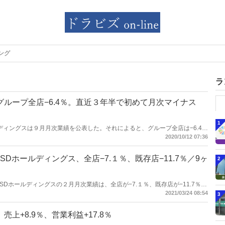
ング
ラ
グループ全店−6.4％。直近３年半で初めて月次マイナス
1
ホールディングスは９月月次業績を公表した。それによると、グループ全店は−6.4％
表が確認できる直近３年半で、グループ全店がマイナスになるのは初めて。そ
2020/10/12 07:36
ジャパンが−16.6％だった。
Dホールディングス、全店−7.１％、既存店−11.7％／9ヶ
2
イトSDホールディングスの２月月次業績は、全店が−7.１％、既存店が−11.7％だ
2021/03/24 08:54
3
上+8.9％、営業利益+17.8％