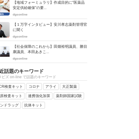
【地域フォーミュラリ】作成目的に“医薬品
安定供給確保”の要...
dgsonline
【１万字インタビュー】安川孝志薬剤管理官
に聞く
dgsonline
【社会保障のこれから】田畑裕明議員、勝目
康議員、本田あきこ...
dgsonline
近話題のキーワード
ビズ on-line で話題のキーワード
CR検査キット
コロナ
アライ
大正製薬
原検査キット
連携強化加算
薬剤師国家試験
ンドラッグ
抗体キット