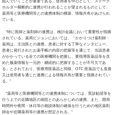
組んでいくことが重要である。使用者を中心として、ステーク
ホルダー横断的に連携が行われることが望まれるものとして、
薬局等と医療機関等との連携体制の構築、情報共有があげられ
ている。
“特に医師と薬剤師の連携は、検討会議において重要性が指摘
されている。薬局ビジョンにおいては、「かかりつけ薬剤師・
薬局は、主治医との連携、患者に対する丁寧なインタビュー、
患者に発行されたお薬手帳の内容の把握等を通じて、当該患者
がかかっている全ての医療機関を把握し、要指導医薬品等を含
めた服薬情報を一元的・継続的に把握することが不可欠であ
る」とされており、医療用医薬品と同様、OTC 医薬品でも直接
又は使用者を通じた連携による情報共有が重要と指摘されてい
る。”
“薬局等と医療機関等との連携体制については、受診勧奨等を
行う上での近隣地区の病院とのあらかじめの連携、また、開局
時間外や夜間・休日等の相談体制の確保を行うための地区薬剤
師会や近隣薬局等の連携が想定される。”