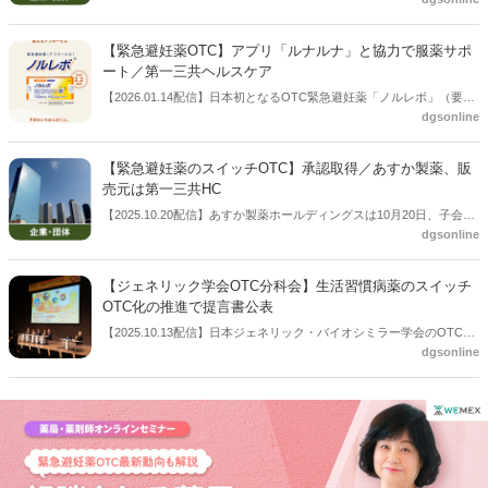
情報集の構築・提供プロジェクト」が令和8年度「厚生労働科学特別
研究事業」の研究課題として採択されたことが報告された。
【緊急避妊薬OTC】アプリ「ルナルナ」と協力で服薬サポ
ート／第一三共ヘルスケア
【2026.01.14配信】⽇本初となるOTC緊急避妊薬「ノルレボ」（要指
dgsonline
導医薬品）を販売開始する第一三共ヘルスケアは1月14日、ウィメン
ズヘルスケアサービス『ルナルナ』と協⼒し服薬前から服薬後までを
サポートすると公表した。同剤の発売は２月２日。製品の詳しい情報
【緊急避妊薬のスイッチOTC】承認取得／あすか製薬、販
や購⼊・服⽤の流れ、服⽤前セルフチェック ページなどを掲載したブ
売元は第一三共HC
ランドサイト（https://www.daiichisankyo-hc.co.jp/site_norlevo/）も同
【2025.10.20配信】あすか製薬ホールディングスは10月20日、子会社
日、公開した。
dgsonline
のあすか製薬が緊急避妊薬「ノルレボ」の製造販売承認を取得したと
公表した。承認取得を受け、第一三共ヘルスケアが同品の販売元とし
て、発売に向けた情報提供体制の整備を進めるという。
【ジェネリック学会OTC分科会】生活習慣病薬のスイッチ
OTC化の推進で提言書公表
【2025.10.13配信】日本ジェネリック・バイオシミラー学会のOTC医
dgsonline
薬品分科会（分科会⾧・武藤正樹氏）はこのほど、活習慣病薬のスイ
ッチOTC化の推進で提言書を公表した。10月11日に盛岡市で開催され
た「日本ジェネリック医薬品・バイオシミラー学会 第19回学術総会」
「OTC医薬品分科会」のシンポジウムの場で示したもの。シンポジウ
ムは日本OTC医薬品協会当の共催。