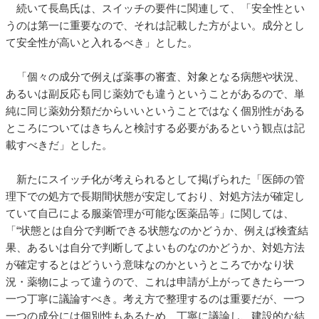
続いて長島氏は、スイッチの要件に関連して、「安全性とい
うのは第一に重要なので、それは記載した方がよい。成分とし
て安全性が高いと入れるべき」とした。
「個々の成分で例えば薬事の審査、対象となる病態や状況、
あるいは副反応も同じ薬効でも違うということがあるので、単
純に同じ薬効分類だからいいということではなく個別性がある
ところについてはきちんと検討する必要があるという観点は記
載すべきだ」とした。
新たにスイッチ化が考えられるとして掲げられた「医師の管
理下での処方で長期間状態が安定しており、対処方法が確定し
ていて自己による服薬管理が可能な医薬品等」に関しては、
「“状態とは自分で判断できる状態なのかどうか、例えば検査結
果、あるいは自分で判断してよいものなのかどうか、対処方法
が確定するとはどういう意味なのかというところでかなり状
況・薬物によって違うので、これは申請が上がってきたら一つ
一つ丁寧に議論すべき。考え方で整理するのは重要だが、一つ
一つの成分には個別性もあるため、丁寧に議論し、建設的な結