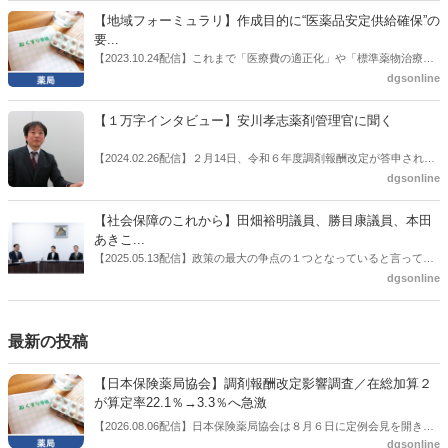
施した。
候補の前提となるもの。薬剤師に関わる政策に広く・深く関わってき
【地域フォーミュラリ】作成目的に“医薬品安定供給確保”の
た同氏の復活に向けた薬剤師業界の期待には熱いものがある。不透明
要...
感の払拭できない医療・介護・障害者サービスのトリプル改定等へ
【2023.10.24配信】これまで「医療費の適正化」や「標準薬物治療の
の、薬剤師業界の強い危機感の裏返しといってもいいだろう。本稿で
推進」などが目的とされることが多かった地域フォーミュラリの作
dgsonline
は松本氏にインタビューした。
成。ここに、明らかにもう１つの理由が追加されるようになってき
た。医薬品の安定供給確保だ。10月22日に開かれた「日本フォーミュ
【１万字インタビュー】安川孝志薬剤管理官に聞く
ラリ学会学術総会」で一般演題発表した飯田下伊那薬剤師会（長野県
飯田市）は、会員薬局から安定供給確保への強い要望があったことを
【2024.02.26配信】２月14日、令和６年度調剤報酬改定が答申され
受け、安定供給確保が見込めるPPI３成分について銘柄を含めて選定
た。本紙では、厚生労働省保険局医療課・薬剤管理官の安川孝志氏
dgsonline
したとした。
に、薬局に関係する調剤報酬改定の部分についてインタビューした。
【社会保障のこれから】田畑裕明議員、勝目康議員、本田
あきこ...
【2025.05.13配信】政策の最大の争点の１つとなっていると言っても
よいのが社会保障のこれからのあり方だ。特に与党では、政府関係者
dgsonline
側の議員も多く、ある意味で決定事項の中でしか意見発信しづらい面
もある。個々の議員はどんなビジョンを描いているのか。本紙では座
談会を開いた。
最新の投稿
【日本保険薬局協会】調剤報酬改定影響調査／在総加算２
が算定率22.1％→3.3％へ急激
【2026.08.06配信】日本保険薬局協会は８月６日に定例会見を開き、
dgsonline
「令和８年度調剤報酬改定に係る保険薬局への影響」の調査結果を公