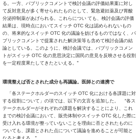
る。一方、パブリックコメントで検討会議の評価結果案に対し
て反対意見が多く寄せられたものとして、緊急避妊薬及び胃酸
分泌抑制薬があげられる。これらについ ても、検討会議の評価
結果は、現時点においてスイッチ OTC 化は認められないもの
の、将来的なスイッチ OTC 化の議論を妨げるものではなく、パ
ブリックコメントで提案された解決策等も含めて検討会議の結
論としている。このように、検討会議では、パブリックコメン
トがスイッチ OTC 化の意思決定に国民の意見を反映させる役割
を一定程度果たしてきたといえる。”
環境整えば否とされた成分も再議論。医師との連携で
「各ステークホルダーのスイッチ OTC 化における各課題に対
する役割について」の項では、以下の文言を追加した。 “各ス
テークホルダーがそれぞれの課題を解決することにより、これ
までの検討会議において、販売体制やスイッチ OTC 化した際に
受け入れる環境が整っていないことを理由に否とされたものに
ついても、課題とされた点について議論を進めることが可能と
なると考える。”