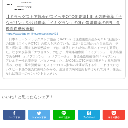
【ドラッグストア協会がスイッチOTC化要望】吐き気改善薬「ナ
ウゼリン」や片頭痛薬「イミグラン」のほか胃潰瘍薬のPPI、食
後過血糖改善剤
https://www.dgs-on-line.com/articles/492
日本チェーンドラッグストア協会（JACDS）は医療用医薬品からOTC医薬品へ
の転用（スイッチOTC）の拡大を求めている。11月4日に開かれた自民党の「予
算・税制等に関する政策懇談会」では、厳選した５成分の早期スイッチを要望し
た。吐き気改善薬「ナウゼリン」のほか、片頭痛治療薬「イミグラン」、胃潰瘍薬
であるPPI「オメプラゾン」「オメプラール」、食後過血糖改善剤「ベイスン」、
アレルギー性結膜炎薬「パタノール」だ。JACDSはOTC医薬品業界とも意見調整
済み。政府、厚生労働省にもスイッチOTC推進の機運が高まる中、これまでにな
いスピード感の発売に期待がかかる。生活習慣病関連薬も挙げられており、発売と
なれば市場へのインパクトも大きい。
いいね！と思ったらシェア！