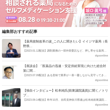
編集部おすすめ記事
【薬局規制改革の波_この人に聞きたい】イイジマ薬局（長
野県...
【2023.01.12配信】調剤業務の一部外部委託など、押し寄せる薬局業
界への規制改革の波。この規制改革の波を薬局業界はどう受け止めた
dgsonline
らいいのか。薬局業界関係者の中にも迷いがある人も少なくないので
はないだろうか。本紙ではこうした問題について、厚労省「薬局薬剤
【座談会】「医薬品の迅速・安定供給実現に向けた総合対
師の業務及び薬局の機能に関するワーキンググループ」に参考人とし
策に関...
ても出席していたイイジマ薬局（長野県上田市）開設者である飯島裕
【2023.07.09配信】ある意味で業界が一喜一憂しながら見守ってきた
也氏に聞いた。
厚労省「医薬品の迅速・安定供給実現に向けた総合対策に関する有識
dgsonline
者検討会」。10カ月にわたり13回の会議が開催され、６月12日に報告
書がとりまとめられた。ドラビズon-lineでは検討会を総括する目的で
【独自インタビュー】松本純氏(前衆議院議員)に聞く／トリ
厚労省医政局医薬産業振興・医療情報企画課長（医薬産業振興・医療
プ...
情報企画課セルフケア・セルフメディケーション推進室長併任）安藤
【2023.09.14配信】昨年10月、自民党神奈川県連は松本純前衆議院議
公一氏や青山学院大学名誉教授の三村優美子氏、 日本保険薬局協会医
員を「自民党神奈川1区」（横浜市中区・磯子区・金沢区）の支部長
dgsonline
薬品流通・ＯＴＣ検討委員会副委員長の原靖明氏を交えた座談会を実
に選出した。「1区支部長」は、次期衆院選挙で神奈川1区自民党公認