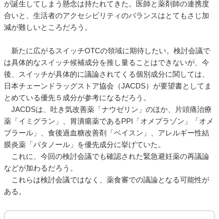
が誕生してしまう懸念は持たれてきた。医師と薬剤師の連携度
合いと、生活者のアクセシビリティのバランスはとてもさじ加
減が難しいところだろう。
新たに広がるスイッチOTCの領域に期待したい。検討会議で
は具体的なスイッチ候補成分を推し量ることはできないが、今
後、スイッチが具体的に議論されてくる個別成分に関しては、
日本チェーンドラッグストア協会（JACDS）が要望書としてま
とめている優先５成分が参考になるだろう。
JACDSは、吐き気改善薬「ナウゼリン」のほか、片頭痛治療
薬「イミグラン」、胃潰瘍薬であるPPI「オメプラゾン」「オメ
プラール」、食後過血糖改善剤「ベイスン」、アレルギー性結
膜炎薬「パタノール」を優先成分に挙げていた。
これに、今回の検討会議でも確認された緊急避妊薬の再議論
などが加わるだろう。
これらは検討会議ではなく、薬食審での議論となる可能性が
ある。