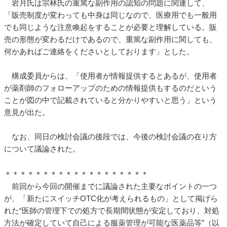
岩月氏は宗林氏の重篤な副作用の認知の問題に関連して、
「販売制度が変わっても中身は同じなので、医療用でも一般用
でも同じような注意喚起をすることが必要と理解している。販
売の形態が変わるだけであるので、重篤な副作用に関しても、
何かあればご連絡をくださいとしております」とした。
構成委員からは、「使用者が情報提供するとあるが、使用者
が薬剤師のフォローアップのための情報提供もするのだという
ことが図の中で記載されていると分かりやすいと思う」という
意見が出た。
なお、同日の検討会議の後段では、今後の検討会議の在り方
について議論された。
＊＊＊＊＊＊＊＊＊＊＊＊＊＊＊＊＊＊＊
前回から今回の開催までに議論された主要なポイントの一つ
が、「新たにスイッチOTC化が考えられるもの」として掲げら
れた“医師の管理下での処方で長期間状態が安定しており、対処
方法が確定していて自己による服薬管理が可能な医薬品等”（以