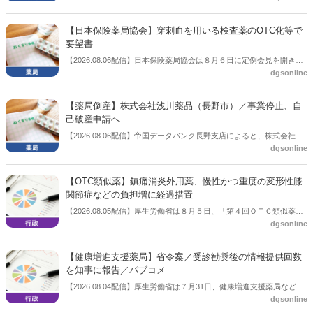
表した。在宅分野では、在宅薬学総合体制加算2の算定率が22.1％から
3.3％へ大きく低下した。
【日本保険薬局協会】穿刺血を用いる検査薬のOTC化等で
要望書
【2026.08.06配信】日本保険薬局協会は８月６日に定例会見を開き、
dgsonline
「穿刺血を用いる検査薬のOTC化等に関する要望書」を厚生労働省 医
薬局長宛に提出したことを説明した。
【薬局倒産】株式会社浅川薬品（長野市）／事業停止、自
己破産申請へ
【2026.08.06配信】帝国データバンク長野支店によると、株式会社浅
dgsonline
川薬品（長野市）は7月31日に事業を停止し、自己破産申請の準備に
入った。
【OTC類似薬】鎮痛消炎外用薬、慢性かつ重度の変形性膝
関節症などの負担増に経過措置
【2026.08.05配信】厚生労働省は８月５日、「第４回ＯＴＣ類似薬の
dgsonline
保険給付の見直しの実施に向けた技術的検討会」を開催。「中間とり
まとめ（案）」を提示し了承した。今後、社会保障審議会医療保険部
会等に報告し、令和８年秋頃を目途に結論を得る予定。
【健康増進支援薬局】省令案／受診勧奨後の情報提供回数
を知事に報告／パブコメ
【2026.08.04配信】厚生労働省は７月31日、健康増進支援薬局などに
dgsonline
関する省令案を示し、パブコメを開始した。受診勧奨を行った後に、
当該医療機関や連携機関に対して、利用者の相談内容や薬剤及び医薬