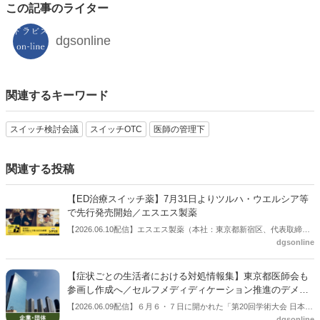
この記事のライター
dgsonline
関連するキーワード
スイッチ検討会議
スイッチOTC
医師の管理下
関連する投稿
【ED治療スイッチ薬】7月31日よりツルハ・ウエルシア等
で先行発売開始／エスエス製薬
【2026.06.10配信】エスエス製薬（本社：東京都新宿区、代表取締役
dgsonline
社長：元島陽子氏）は６月10日、日本初のED用市販薬「シアリス」
（要指導医薬品）を2026年7月31日（金）より先行発売すると公表し
た。
【症状ごとの生活者における対処情報集】東京都医師会も
参画し作成へ／セルフメディディケーション推進のデメリ
ット低減
【2026.06.09配信】６月６・７日に開かれた「第20回学術大会 日本ジ
dgsonline
ェネリック医薬品・バイオシミラー学会」で、「症状毎の生活者対処