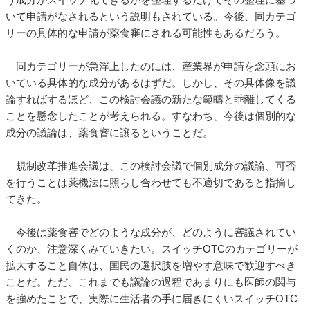
いて申請がなされるという説明もされている。今後、同カテゴ
リーの具体的な申請が薬食審にされる可能性もあるだろう。
同カテゴリーが急浮上したのには、産業界が申請を念頭にお
いている具体的な成分があるはずだ。しかし、その具体像を議
論すればするほど、この検討会議の新たな範疇と乖離してくる
ことを懸念したことが考えられる。すなわち、今後は個別的な
成分の議論は、薬食審に譲るということだ。
規制改革推進会議は、この検討会議で個別成分の議論、可否
を行うことは薬機法に照らし合わせても不適切であると指摘し
てきた。
今後は薬食審でどのような成分が、どのように審議されてい
くのか、注意深くみていきたい。スイッチOTCのカテゴリーが
拡大すること自体は、国民の選択肢を増やす意味で歓迎すべき
ことだ。ただ、これまでも議論の過程であまりにも医師の関与
を強めたことで、実際に生活者の手に届きにくいスイッチOTC