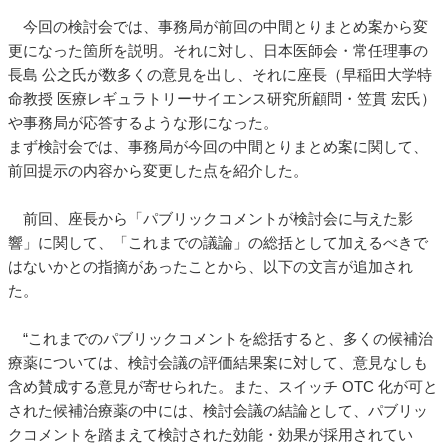
今回の検討会では、事務局が前回の中間とりまとめ案から変
更になった箇所を説明。それに対し、日本医師会・常任理事の
長島 公之氏が数多くの意見を出し、それに座長（早稲田大学特
命教授 医療レギュラトリーサイエンス研究所顧問・笠貫 宏氏）
や事務局が応答するような形になった。
まず検討会では、事務局が今回の中間とりまとめ案に関して、
前回提示の内容から変更した点を紹介した。
前回、座長から「パブリックコメントが検討会に与えた影
響」に関して、「これまでの議論」の総括として加えるべきで
はないかとの指摘があったことから、以下の文言が追加され
た。
“これまでのパブリックコメントを総括すると、多くの候補治
療薬については、検討会議の評価結果案に対して、意見なしも
含め賛成する意見が寄せられた。また、スイッチ OTC 化が可と
された候補治療薬の中には、検討会議の結論として、パブリッ
クコメントを踏まえて検討された効能・効果が採用されてい