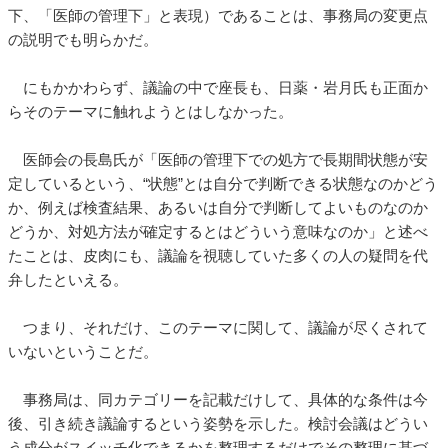
下、「医師の管理下」と表現）であることは、事務局の変更点
の説明でも明らかだ。
にもかかわらず、議論の中で座長も、日薬・岩月氏も正面か
らそのテーマに触れようとはしなかった。
医師会の長島氏が「医師の管理下での処方で長期間状態が安
定しているという、“状態”とは自分で判断できる状態なのかどう
か、例えば検査結果、あるいは自分で判断してよいものなのか
どうか、対処方法が確定するとはどういう意味なのか」と述べ
たことは、皮肉にも、議論を視聴していた多くの人の疑問を代
弁したといえる。
つまり、それだけ、このテーマに関して、議論が尽くされて
いないということだ。
事務局は、同カテゴリーを記載だけして、具体的な条件は今
後、引き続き議論するという姿勢を示した。検討会議はどうい
う成分がスイッチ化できるかを整理するだけでその整理に基づ