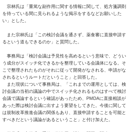
宗林氏は「重篤な副作用に関する情報に関して、処方箋調剤
を待っている間に見られるような掲示をするなどお願いした
い」とした。
また宗林氏は「この検討会議を通さず、薬食審に直接申請す
るという道もできるのか」と質問した。
事務局は「検討会議は予見性を高めるという意味で、どうい
う成分がスイッチ化できるかを整理している会議体になる。そ
こで整理されたものがそれに従って開発がなされる、申請がな
されるというルートだということ」と回答した。
また現状について事務局は、「これまでの運用としては、検
討会議の当初の議論の中でスイッチ化されるものはすべて検討
会議で議論するという確認があったため、PMDAに直接相談が
あった際は検討会議に出すよう要望をしてきた。今後に関して
は規制改革推進会議の関係もあり、直接申請することを可能と
すべきだという議論があるということ」と付け加えた。