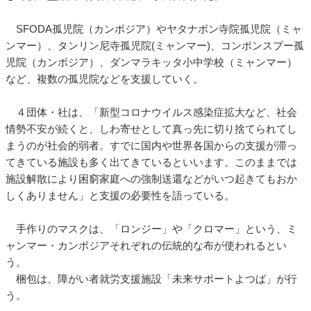
SFODA孤児院（カンボジア）やヤタナボン寺院孤児院（ミャ
ンマー）、タンリン尼寺孤児院(ミャンマー)、コンポンスプー孤
児院（カンボジア）、ダンマラキッタ小中学校（ミャンマー）
など、複数の孤児院などを支援していく。
４団体・社は、「新型コロナウイルス感染症拡大など、社会
情勢不安が続くと、しわ寄せとして真っ先に切り捨てられてし
まうのが社会的弱者。すでに国内や世界各国からの支援が滞っ
てきている施設も多く出てきているといいます。このままでは
施設解散により困窮家庭への強制送還などがいつ起きてもおか
しくありません」と支援の必要性を語っている。
手作りのマスクは、「ロンジー」や「クロマー」という、ミ
ャンマー・カンボジアそれぞれの伝統的な布が使われるとい
う。
梱包は、障がい者就労支援施設「未来サポートよつば」が行
う。