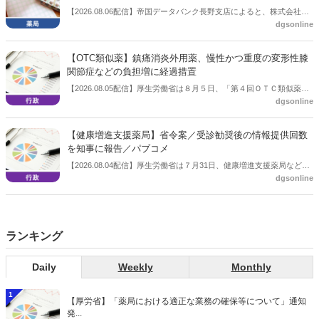
【2026.08.06配信】帝国データバンク長野支店によると、株式会社浅
dgsonline
川薬品（長野市）は7月31日に事業を停止し、自己破産申請の準備に
入った。
【OTC類似薬】鎮痛消炎外用薬、慢性かつ重度の変形性膝
関節症などの負担増に経過措置
【2026.08.05配信】厚生労働省は８月５日、「第４回ＯＴＣ類似薬の
dgsonline
保険給付の見直しの実施に向けた技術的検討会」を開催。「中間とり
まとめ（案）」を提示し了承した。今後、社会保障審議会医療保険部
会等に報告し、令和８年秋頃を目途に結論を得る予定。
【健康増進支援薬局】省令案／受診勧奨後の情報提供回数
を知事に報告／パブコメ
【2026.08.04配信】厚生労働省は７月31日、健康増進支援薬局などに
dgsonline
関する省令案を示し、パブコメを開始した。受診勧奨を行った後に、
当該医療機関や連携機関に対して、利用者の相談内容や薬剤及び医薬
品に関する情報を提供した回数を知事に報告する事項とする。
ランキング
Daily
Weekly
Monthly
1
【厚労省】「薬局における適正な業務の確保等について」通知
発...