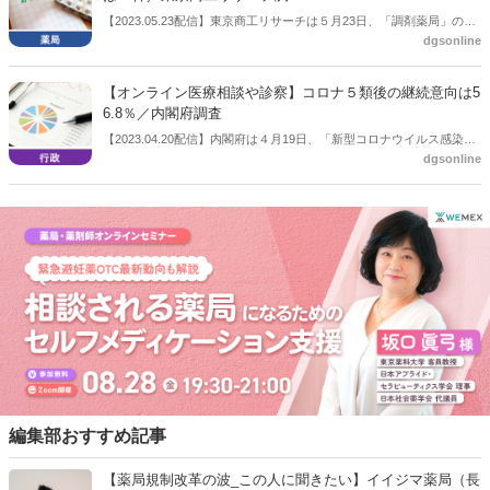
【2023.05.23配信】東京商工リサーチは５月23日、「調剤薬局」の倒
dgsonline
産件数の調査結果を公表した。コロナ禍で過去最多となる23件を記録
した2021年度からは減少し2022年度は15件だった。同社は「今後はオ
ンライン化で淘汰が加速も」と分析している。
【オンライン医療相談や診察】コロナ５類後の継続意向は5
6.8％／内閣府調査
【2023.04.20配信】内閣府は４月19日、「新型コロナウイルス感染症
dgsonline
の影響下における生活意識・行動の変化に関する調査」を公表した。
これまでにも公表しているもので前回は2022年7月22日の公表。今回
は「オンライン医療相談や診察」のコロナ５類後の継続意向は56.8％
だった。
編集部おすすめ記事
【薬局規制改革の波_この人に聞きたい】イイジマ薬局（長