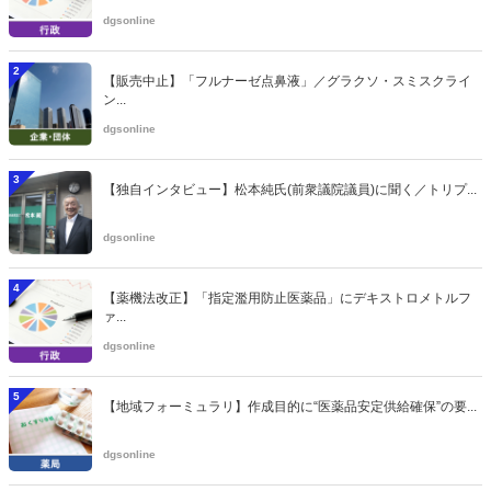
dgsonline
2
【販売中止】「フルナーゼ点鼻液」／グラクソ・スミスクライ
ン...
dgsonline
3
【独自インタビュー】松本純氏(前衆議院議員)に聞く／トリプ...
dgsonline
4
【薬機法改正】「指定濫用防止医薬品」にデキストロメトルフ
ァ...
dgsonline
5
【地域フォーミュラリ】作成目的に“医薬品安定供給確保”の要...
dgsonline