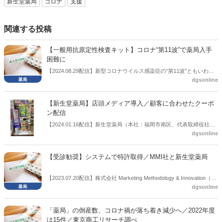
新生堂薬局
コロナ
支援
関連する投稿
【一般用抗原定性検査キット】コロナ“第11波”で薬局入手
困難に
【2024.08.29配信】新型コロナウイルス感染症の“第11波”ともいわれ
dgsonline
る感染拡大で、一般用抗原定性検査キットが不足している。日本薬剤
師会は厚生労働省に対し、不足解消に向けた措置を要望した。
【新生堂薬局】店頭メディア導入／顧客に合わせたクーポ
ン配信
【2024.01.16配信】新生堂薬局（本社：福岡市南区、代表取締役社
dgsonline
長：水田怜氏）は2024年2月1日、店頭ストアメディアサービスを51店
舗に導入する。店頭ストアメディア機を通じて1to1のパーソナルプロ
モーションを実現するもの。
【受診勧奨】システムで特許取得／MMI社と新生堂薬局
【2023.07.20配信】株式会社 Marketing Methodology & Innovation（東
dgsonline
京都江東区、代表取締役小杉穂高氏、以下MMI）と株式会社新生堂薬
局（福岡市、代表取締役水田怜氏）などは７月19日、「受診勧奨のメ
ソッドとシステム」、及びその基盤となる『健康台帳』の機能につい
「薬局」の倒産数、コロナ禍が落ち着き減少へ／2022年度
て、新たな特許を取得したと発表した。
は15件／東京商工リサーチ調べ