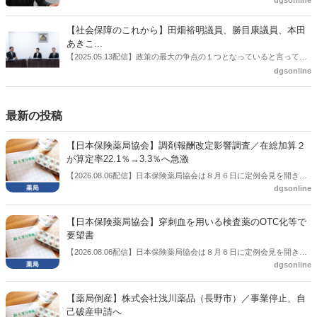
したとした。
に、薬局に関係する調剤報酬改定の部分についてインタビューした。
【社会保障のこれから】田畑裕明議員、勝目康議員、本田
あきこ...
【2025.05.13配信】政策の最大の争点の１つとなっていると言っても
よいのが社会保障のこれからのあり方だ。特に与党では、政府関係者
dgsonline
側の議員も多く、ある意味で決定事項の中でしか意見発信しづらい面
もある。個々の議員はどんなビジョンを描いているのか。本紙では座
談会を開いた。
最新の投稿
【日本保険薬局協会】調剤報酬改定影響調査／在総加算２
が算定率22.1％→3.3％へ急激
【2026.08.06配信】日本保険薬局協会は８月６日に定例会見を開き、
dgsonline
「令和８年度調剤報酬改定に係る保険薬局への影響」の調査結果を公
表した。在宅分野では、在宅薬学総合体制加算2の算定率が22.1％から
3.3％へ大きく低下した。
【日本保険薬局協会】穿刺血を用いる検査薬のOTC化等で
要望書
【2026.08.06配信】日本保険薬局協会は８月６日に定例会見を開き、
dgsonline
「穿刺血を用いる検査薬のOTC化等に関する要望書」を厚生労働省 医
薬局長宛に提出したことを説明した。
【薬局倒産】株式会社浅川薬品（長野市）／事業停止、自
己破産申請へ