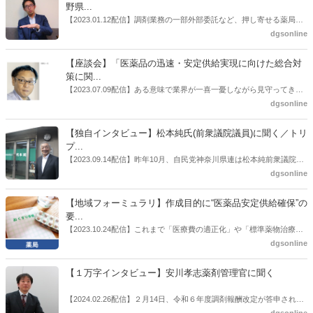
野県...
【2023.01.12配信】調剤業務の一部外部委託など、押し寄せる薬局業
界への規制改革の波。この規制改革の波を薬局業界はどう受け止めた
dgsonline
らいいのか。薬局業界関係者の中にも迷いがある人も少なくないので
はないだろうか。本紙ではこうした問題について、厚労省「薬局薬剤
【座談会】「医薬品の迅速・安定供給実現に向けた総合対
師の業務及び薬局の機能に関するワーキンググループ」に参考人とし
策に関...
ても出席していたイイジマ薬局（長野県上田市）開設者である飯島裕
【2023.07.09配信】ある意味で業界が一喜一憂しながら見守ってきた
也氏に聞いた。
厚労省「医薬品の迅速・安定供給実現に向けた総合対策に関する有識
dgsonline
者検討会」。10カ月にわたり13回の会議が開催され、６月12日に報告
書がとりまとめられた。ドラビズon-lineでは検討会を総括する目的で
【独自インタビュー】松本純氏(前衆議院議員)に聞く／トリ
厚労省医政局医薬産業振興・医療情報企画課長（医薬産業振興・医療
プ...
情報企画課セルフケア・セルフメディケーション推進室長併任）安藤
【2023.09.14配信】昨年10月、自民党神奈川県連は松本純前衆議院議
公一氏や青山学院大学名誉教授の三村優美子氏、 日本保険薬局協会医
員を「自民党神奈川1区」（横浜市中区・磯子区・金沢区）の支部長
dgsonline
薬品流通・ＯＴＣ検討委員会副委員長の原靖明氏を交えた座談会を実
に選出した。「1区支部長」は、次期衆院選挙で神奈川1区自民党公認
施した。
候補の前提となるもの。薬剤師に関わる政策に広く・深く関わってき
【地域フォーミュラリ】作成目的に“医薬品安定供給確保”の
た同氏の復活に向けた薬剤師業界の期待には熱いものがある。不透明
要...
感の払拭できない医療・介護・障害者サービスのトリプル改定等へ
【2023.10.24配信】これまで「医療費の適正化」や「標準薬物治療の
の、薬剤師業界の強い危機感の裏返しといってもいいだろう。本稿で
推進」などが目的とされることが多かった地域フォーミュラリの作
dgsonline
は松本氏にインタビューした。
成。ここに、明らかにもう１つの理由が追加されるようになってき
た。医薬品の安定供給確保だ。10月22日に開かれた「日本フォーミュ
【１万字インタビュー】安川孝志薬剤管理官に聞く
ラリ学会学術総会」で一般演題発表した飯田下伊那薬剤師会（長野県
飯田市）は、会員薬局から安定供給確保への強い要望があったことを
【2024.02.26配信】２月14日、令和６年度調剤報酬改定が答申され
受け、安定供給確保が見込めるPPI３成分について銘柄を含めて選定
た。本紙では、厚生労働省保険局医療課・薬剤管理官の安川孝志氏
dgsonline