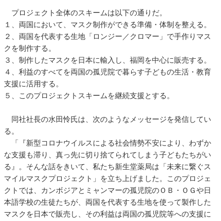
プロジェクト全体のスキームは以下の通りだ。
１、両国において、マスク制作ができる準備・体制を整える。
２、両国を代表する生地「ロンジー／クロマー」で手作りマス
クを制作する。
３、制作したマスクを日本に輸入し、福岡を中心に販売する。
４、利益のすべてを両国の孤児院で暮らす子どもの生活・教育
支援に活用する。
５、このプロジェクトスキームを継続支援とする。
同社社長の水田怜氏は、次のようなメッセージを発信してい
る。
「『新型コロナウイルスによる社会情勢不安により、わずか
な支援も滞り、真っ先に切り捨てられてしまう子どもたちがい
る』。そんな話をきいて、私たち新生堂薬局は「未来に繋ぐス
マイルマスクプロジェクト」を立ち上げました。このプロジェ
クトでは、カンボジアとミャンマーの孤児院のＯＢ・ＯＧや日
本語学校の生徒たちが、両国を代表する生地を使って製作した
マスクを日本で販売し、その利益は両国の孤児院等への支援に