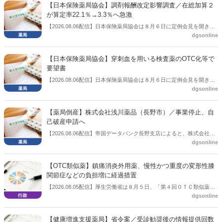
【日本保険薬局協会】調剤報酬改定影響調査／在総加算２
が算定率22.1％→3.3％へ急激
【2026.08.06配信】日本保険薬局協会は８月６日に定例会見を開き、
dgsonline
「令和８年度調剤報酬改定に係る保険薬局への影響」の調査結果を公
表した。在宅分野では、在宅薬学総合体制加算2の算定率が22.1％から
3.3％へ大きく低下した。
【日本保険薬局協会】穿刺血を用いる検査薬のOTC化等で
要望書
【2026.08.06配信】日本保険薬局協会は８月６日に定例会見を開き、
dgsonline
「穿刺血を用いる検査薬のOTC化等に関する要望書」を厚生労働省 医
薬局長宛に提出したことを説明した。
【薬局倒産】株式会社浅川薬品（長野市）／事業停止、自
己破産申請へ
【2026.08.06配信】帝国データバンク長野支店によると、株式会社浅
dgsonline
川薬品（長野市）は7月31日に事業を停止し、自己破産申請の準備に
入った。
【OTC類似薬】鎮痛消炎外用薬、慢性かつ重度の変形性膝
関節症などの負担増に経過措置
【2026.08.05配信】厚生労働省は８月５日、「第４回ＯＴＣ類似薬の
dgsonline
保険給付の見直しの実施に向けた技術的検討会」を開催。「中間とり
まとめ（案）」を提示し了承した。今後、社会保障審議会医療保険部
会等に報告し、令和８年秋頃を目途に結論を得る予定。
【健康増進支援薬局】省令案／受診勧奨後の情報提供回数