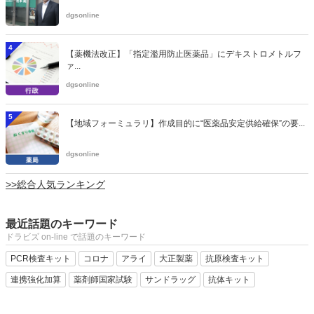
dgsonline
4
【薬機法改正】「指定濫用防止医薬品」にデキストロメトルフ
ァ...
dgsonline
5
【地域フォーミュラリ】作成目的に“医薬品安定供給確保”の要...
dgsonline
>>総合人気ランキング
最近話題のキーワード
ドラビズ on-line で話題のキーワード
PCR検査キット
コロナ
アライ
大正製薬
抗原検査キット
連携強化加算
薬剤師国家試験
サンドラッグ
抗体キット