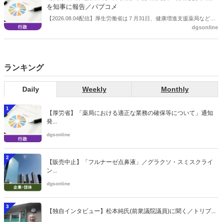
を知事に報告／パブコメ
【2026.08.04配信】厚生労働省は７月31日、健康増進支援薬局などに
dgsonline
関する省令案を示し、パブコメを開始した。受診勧奨を行った後に、
当該医療機関や連携機関に対して、利用者の相談内容や薬剤及び医薬
品に関する情報を提供した回数を知事に報告する事項とする。
ランキング
Daily
Weekly
Monthly
1
【厚労省】「薬局における適正な業務の確保等について」通知
発...
dgsonline
2
【販売中止】「フルナーゼ点鼻液」／グラクソ・スミスクライ
ン...
dgsonline
3
【独自インタビュー】松本純氏(前衆議院議員)に聞く／トリプ...