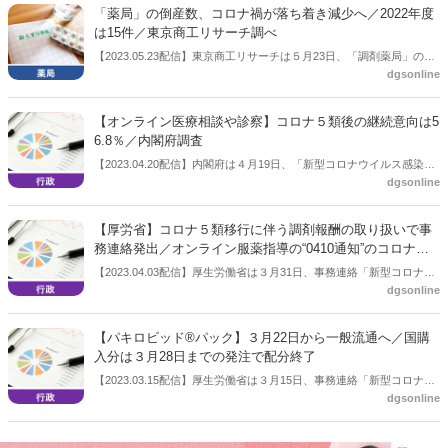
「薬局」の倒産数、コロナ禍が落ち着き減少へ／2022年度
は15件／東京商工リサーチ調べ
【2023.05.23配信】東京商工リサーチは５月23日、「調剤薬局」の倒
dgsonline
産件数の調査結果を公表した。コロナ禍で過去最多となる23件を記録
した2021年度からは減少し2022年度は15件だった。同社は「今後はオ
ンライン化で淘汰が加速も」と分析している。
【オンライン医療相談や診察】コロナ５類後の継続意向は5
6.8％／内閣府調査
【2023.04.20配信】内閣府は４月19日、「新型コロナウイルス感染症
dgsonline
の影響下における生活意識・行動の変化に関する調査」を公表した。
これまでにも公表しているもので前回は2022年7月22日の公表。今回
は「オンライン医療相談や診察」のコロナ５類後の継続意向は56.8％
【厚労省】コロナ５類移行に伴う調剤報酬の取り扱いで事
だった。
務連絡発出／オンライン服薬指導の“0410通知”のコロナ特
例は令和５年７月31日で終了
【2023.04.03配信】厚生労働省は３月31日、事務連絡「新型コロナウ
dgsonline
イルス感染症の感染症法上の位置づけの変更に伴う新型コロナウイル
ス感染症に係る診療報酬上の臨時的な取扱いについて」を発出した。
調剤報酬関連では、コロナ患者への調剤に関わるものでは「在宅患者
【パキロビッド®パック】３月22日から一般流通へ／国購
緊急訪問薬剤管理指導料１」（500 点）を継続するほか、店頭でのコ
入分は３月28日までの発注で配分終了
ロナ薬調剤では「服薬管理指導料」について2倍とする内容を記載。
【2023.03.15配信】厚生労働省は３月15日、事務連絡「新型コロナウ
また高齢者施設においても「在宅患者緊急訪問薬剤管理指導料１」が
dgsonline
イルス感染症における経口抗ウイルス薬（パキロビッド®パック）の
算定できる内容。加えて、オンライン服薬指導については、いわゆ
薬価収載に伴う医療機関及び薬局への配分等について（その２）（周
る“0410通知”の特例を令和５年７月 31 日をもって終了するとした。
知）」を発出。これまで国による購入・配分としていた同剤について