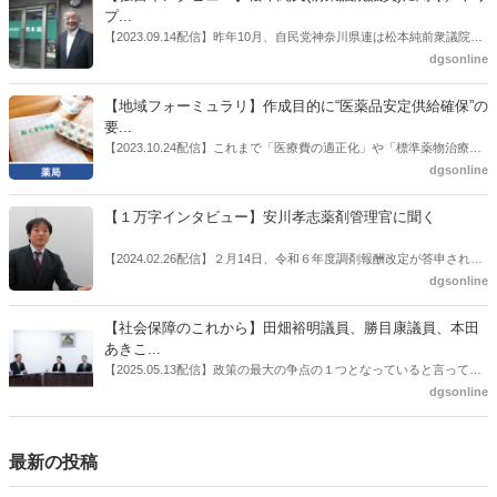
厚労省医政局医薬産業振興・医療情報企画課長（医薬産業振興・医療
プ...
情報企画課セルフケア・セルフメディケーション推進室長併任）安藤
【2023.09.14配信】昨年10月、自民党神奈川県連は松本純前衆議院議
公一氏や青山学院大学名誉教授の三村優美子氏、 日本保険薬局協会医
員を「自民党神奈川1区」（横浜市中区・磯子区・金沢区）の支部長
dgsonline
薬品流通・ＯＴＣ検討委員会副委員長の原靖明氏を交えた座談会を実
に選出した。「1区支部長」は、次期衆院選挙で神奈川1区自民党公認
施した。
候補の前提となるもの。薬剤師に関わる政策に広く・深く関わってき
【地域フォーミュラリ】作成目的に“医薬品安定供給確保”の
た同氏の復活に向けた薬剤師業界の期待には熱いものがある。不透明
要...
感の払拭できない医療・介護・障害者サービスのトリプル改定等へ
【2023.10.24配信】これまで「医療費の適正化」や「標準薬物治療の
の、薬剤師業界の強い危機感の裏返しといってもいいだろう。本稿で
推進」などが目的とされることが多かった地域フォーミュラリの作
dgsonline
は松本氏にインタビューした。
成。ここに、明らかにもう１つの理由が追加されるようになってき
た。医薬品の安定供給確保だ。10月22日に開かれた「日本フォーミュ
【１万字インタビュー】安川孝志薬剤管理官に聞く
ラリ学会学術総会」で一般演題発表した飯田下伊那薬剤師会（長野県
飯田市）は、会員薬局から安定供給確保への強い要望があったことを
【2024.02.26配信】２月14日、令和６年度調剤報酬改定が答申され
受け、安定供給確保が見込めるPPI３成分について銘柄を含めて選定
た。本紙では、厚生労働省保険局医療課・薬剤管理官の安川孝志氏
dgsonline
したとした。
に、薬局に関係する調剤報酬改定の部分についてインタビューした。
【社会保障のこれから】田畑裕明議員、勝目康議員、本田
あきこ...
【2025.05.13配信】政策の最大の争点の１つとなっていると言っても
よいのが社会保障のこれからのあり方だ。特に与党では、政府関係者
dgsonline
側の議員も多く、ある意味で決定事項の中でしか意見発信しづらい面
もある。個々の議員はどんなビジョンを描いているのか。本紙では座
談会を開いた。
最新の投稿