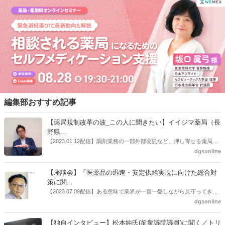
３月22日から一般流通が開始されることに伴い、国購入分の配分は３
月28日15時までの発注をもって終了とするとしている。
編集部おすすめ記事
【薬局規制改革の波_この人に聞きたい】イイジマ薬局（長
野県...
【2023.01.12配信】調剤業務の一部外部委託など、押し寄せる薬局業
界への規制改革の波。この規制改革の波を薬局業界はどう受け止めた
dgsonline
らいいのか。薬局業界関係者の中にも迷いがある人も少なくないので
はないだろうか。本紙ではこうした問題について、厚労省「薬局薬剤
【座談会】「医薬品の迅速・安定供給実現に向けた総合対
師の業務及び薬局の機能に関するワーキンググループ」に参考人とし
策に関...
ても出席していたイイジマ薬局（長野県上田市）開設者である飯島裕
【2023.07.09配信】ある意味で業界が一喜一憂しながら見守ってきた
也氏に聞いた。
厚労省「医薬品の迅速・安定供給実現に向けた総合対策に関する有識
dgsonline
者検討会」。10カ月にわたり13回の会議が開催され、６月12日に報告
書がとりまとめられた。ドラビズon-lineでは検討会を総括する目的で
【独自インタビュー】松本純氏(前衆議院議員)に聞く／トリ