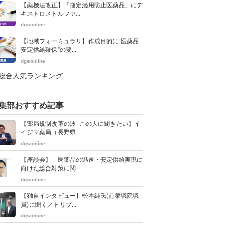
【薬機法改正】「指定濫用防止医薬品」にデ
キストロメトルファ...
dgsonline
【地域フォーミュラリ】作成目的に“医薬品
安定供給確保”の要...
dgsonline
>総合人気ランキング
集部おすすめ記事
【薬局規制改革の波_この人に聞きたい】イ
イジマ薬局（長野県...
dgsonline
【座談会】「医薬品の迅速・安定供給実現に
向けた総合対策に関...
dgsonline
【独自インタビュー】松本純氏(前衆議院議
員)に聞く／トリプ...
dgsonline