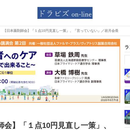
【日本薬剤師会】「１点10円見直し一策」、「言っていない」／岩月会長
ラ
1
2
3
師会】「１点10円見直し一策」、