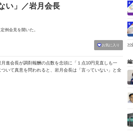
4
ない」／岩月会長
5
日に定例会見を開いた。
>
お気に入り
編
月進会長が調剤報酬の点数を念頭に「１点10円見直しも一
について真意を問われると、岩月会長は「言っていない」と全