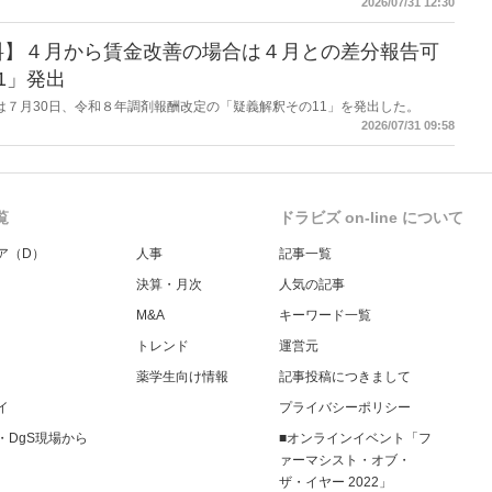
2026/07/31 12:30
ストアショー」のビジネスセミナーとして開いたもの。
料】４月から賃金改善の場合は４月との差分報告可
1」発出
労働省は７月30日、令和８年調剤報酬改定の「疑義解釈その11」を発出した。
2026/07/31 09:58
覧
ドラビズ on-line について
ア（D）
人事
記事一覧
決算・月次
人気の記事
M&A
キーワード一覧
トレンド
運営元
薬学生向け情報
記事投稿につきまして
イ
プライバシーポリシー
・DgS現場から
■オンラインイベント「フ
ァーマシスト・オブ・
ザ・イヤー 2022」