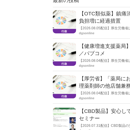
最新の投稿
【OTC類似薬】鎮痛
負担増に経過措置
【2026.08.05配信】厚生
検討会」を開催。「中間とりま
dgsonline
し、令和８年秋頃を目途に結論
【健康増進支援薬局
／パブコメ
【2026.08.04配信】厚生
した。受診勧奨を行った後に、
dgsonline
る情報を提供した回数を知事に
【厚労省】「薬局に
理薬剤師の他店舗兼
【2026.08.04配信】厚生
た。
dgsonline
【CBD製品】安心し
セミナー
【2026.07.31配信】CB
された団体である一般社団法人