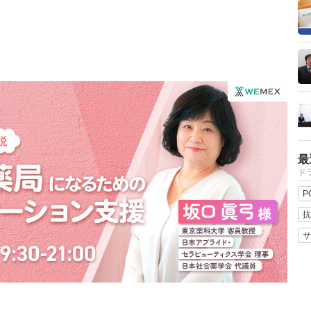
最
ドラ
P
抗
サ