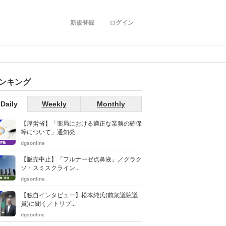
新規登録
ログイン
ンキング
Daily
Weekly
Monthly
【厚労省】「薬局における適正な業務の確保
等について」通知発...
dgsonline
【販売中止】「フルナーゼ点鼻液」／グラク
ソ・スミスクライン...
dgsonline
【独自インタビュー】松本純氏(前衆議院議
員)に聞く／トリプ...
dgsonline