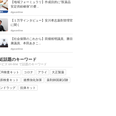
【地域フォーミュラリ】作成目的に“医薬品
安定供給確保”の要...
dgsonline
【１万字インタビュー】安川孝志薬剤管理官
に聞く
dgsonline
【社会保障のこれから】田畑裕明議員、勝目
康議員、本田あきこ...
dgsonline
近話題のキーワード
ビズ on-line で話題のキーワード
CR検査キット
コロナ
アライ
大正製薬
原検査キット
連携強化加算
薬剤師国家試験
ンドラッグ
抗体キット