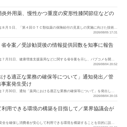
消炎外用薬、慢性かつ重度の変形性膝関節症などの
労働省は８月５日、「第４回ＯＴＣ類似薬の保険給付の見直しの実施に向けた技術的
とめ（案）」を提示し了承した。今後、社会保障審議会医療保険部会等に報告
2026/08/05 17:31
を得る予定。
】省令案／受診勧奨後の情報提供回数を知事に報告
労働省は７月31日、健康増進支援薬局などに関する省令案を示し、パブコメを開始
当該医療機関や連携機関に対して、利用者の相談内容や薬剤及び医薬品に関す
2026/08/04 20:52
報告する事項とする。
おける適正な業務の確保等について」通知発出／管
務事案発生受け
労働省は７月30日、通知「薬局における適正な業務の確保等について」を発出し
2026/08/04 20:15
て利用できる環境の構築を目指して／業界協議会が
D製品の安全を確保し消費者が安心して利用できる環境を構築することを目的に設立
カンナビジオール安全・安心協議会がセミナーを開催した。７月31日に開かれ