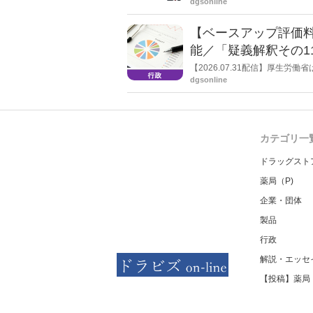
dgsonline
た「第26回JAPANドラッグ
【ベースアップ評価
能／「疑義解釈その1
【2026.07.31配信】厚生
dgsonline
カテゴリ一
ドラッグスト
薬局（P)
企業・団体
製品
行政
解説・エッセ
【投稿】薬局