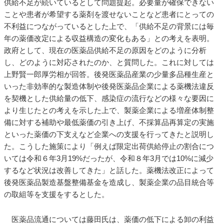
供給不足が続いているとして問題提起。必要量が確保できない
ことや患者が希望する薬剤を渡せないことなど患者にとっての
不利益につながっているとした上で、「供給不足の背景には毎
年の薬価改定による収益構造の変化もある」との考えを表明。
政府として、現在の医薬品供給不足の原因をどのように分析
し、どのように対応されたのか、と質問した。これに対しては
上野賢一郎厚労相が回答。後発医薬品産業の少量多品種生産と
いった非効率的な製造体制や後発医薬品企業による薬機法違反
を契機とした供給量の低下、感染症の流行などの様々な要因に
より生じたとの考えを示した上で、製薬企業による増産体制整
備に対する補助や最低薬価の引き上げ、不採算品再算定の実施
といった薬価の下支えなど企業への支援を行ってきたと説明し
た。こうした施策により「例えば限定出荷供給停止の割合につ
いては令和６年3月19%だったが、令和８年3月では10%に減少
するなど状況は改善してきた」と話した。薬機法改正によって
後発医薬品製造基盤整備基金を造成し、製薬企業の品目統合等
の取組等を支援をするとした。
医薬品流通については藤田氏は、薬価の低下による卸の利益