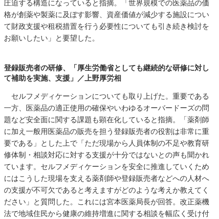
圧迫する構造になっていると指摘。「世界規模での医薬品の価
格が創薬や製薬に及ぼす影響、資産価値が減少する施設につい
て財政支援や租税措置を行う必要性についても引き続き検討を
お願いしたい」と要望した。
登録販売者の研修、「厚生労働省としても継続的な研修に対し
て補助を実施、支援」／上野厚労相
セルフメディケーションについても取り上げた。重要である
一方、医薬品の適正使用の確保やいわゆるオーバードーズの問
題など安全面に関する課題も顕在化していると指摘。「薬剤師
に加え一般用医薬品の販売を担う登録販売者の役割は非常に重
要である」とした上で「ただ現場から人員体制の不足や教育研
修体制・相談対応に対する支援が十分ではないとの声も聞かれ
ています。セルフメディケーションを安全に推進していくため
にはこうした現場を支える薬剤師や登録販売者などへの人材へ
の支援が不可欠であると考えますがどのような考えか教えてく
ださい」と質問した。これには宮本医薬局長が回答。改正薬機
法で地域住民から健康の維持増進に関する相談を幅広く受け付