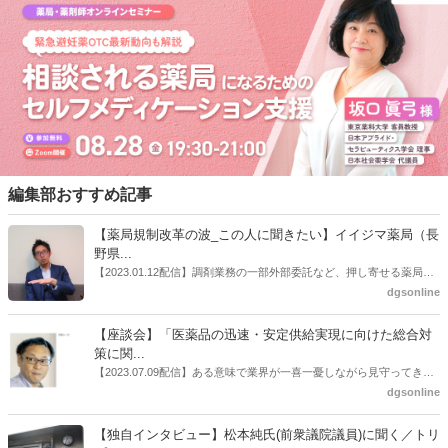
編集部おすすめ記事
【薬局規制改革の波_この人に聞きたい】イイジマ薬局（長
野県...
【2023.01.12配信】調剤業務の一部外部委託など、押し寄せる薬局業
界への規制改革の波。この規制改革の波を薬局業界はどう受け止めた
dgsonline
らいいのか。薬局業界関係者の中にも迷いがある人も少なくないので
はないだろうか。本紙ではこうした問題について、厚労省「薬局薬剤
【座談会】「医薬品の迅速・安定供給実現に向けた総合対
師の業務及び薬局の機能に関するワーキンググループ」に参考人とし
策に関...
ても出席していたイイジマ薬局（長野県上田市）開設者である飯島裕
【2023.07.09配信】ある意味で業界が一喜一憂しながら見守ってきた
也氏に聞いた。
厚労省「医薬品の迅速・安定供給実現に向けた総合対策に関する有識
dgsonline
者検討会」。10カ月にわたり13回の会議が開催され、６月12日に報告
書がとりまとめられた。ドラビズon-lineでは検討会を総括する目的で
【独自インタビュー】松本純氏(前衆議院議員)に聞く／トリ
厚労省医政局医薬産業振興・医療情報企画課長（医薬産業振興・医療