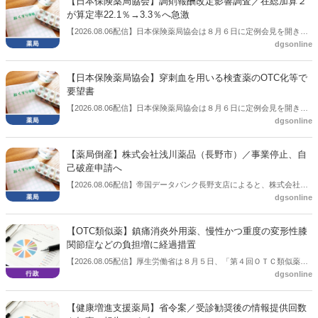
【日本保険薬局協会】調剤報酬改定影響調査／在総加算２
が算定率22.1％→3.3％へ急激
【2026.08.06配信】日本保険薬局協会は８月６日に定例会見を開き、
dgsonline
「令和８年度調剤報酬改定に係る保険薬局への影響」の調査結果を公
表した。在宅分野では、在宅薬学総合体制加算2の算定率が22.1％から
3.3％へ大きく低下した。
【日本保険薬局協会】穿刺血を用いる検査薬のOTC化等で
要望書
【2026.08.06配信】日本保険薬局協会は８月６日に定例会見を開き、
dgsonline
「穿刺血を用いる検査薬のOTC化等に関する要望書」を厚生労働省 医
薬局長宛に提出したことを説明した。
【薬局倒産】株式会社浅川薬品（長野市）／事業停止、自
己破産申請へ
【2026.08.06配信】帝国データバンク長野支店によると、株式会社浅
dgsonline
川薬品（長野市）は7月31日に事業を停止し、自己破産申請の準備に
入った。
【OTC類似薬】鎮痛消炎外用薬、慢性かつ重度の変形性膝
関節症などの負担増に経過措置
【2026.08.05配信】厚生労働省は８月５日、「第４回ＯＴＣ類似薬の
dgsonline
保険給付の見直しの実施に向けた技術的検討会」を開催。「中間とり
まとめ（案）」を提示し了承した。今後、社会保障審議会医療保険部
会等に報告し、令和８年秋頃を目途に結論を得る予定。
【健康増進支援薬局】省令案／受診勧奨後の情報提供回数