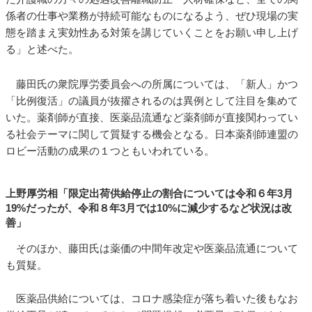
係者の仕事や業務が持続可能なものになるよう、ぜひ現場の実
態を踏まえ実効性ある対策を講じていくことをお願い申し上げ
る」と述べた。
藤田氏の衆院厚労委員会への所属については、「新人」かつ
「比例復活」の議員が抜擢されるのは異例として注目を集めて
いた。薬剤師が直接、医薬品流通など薬剤師が直接関わってい
る社会テーマに関して質疑する機会となる。日本薬剤師連盟の
ロビー活動の成果の１つともいわれている。
上野厚労相「限定出荷供給停止の割合については令和６年3月
19%だったが、令和８年3月では10%に減少するなど状況は改
善」
そのほか、藤田氏は薬価の中間年改定や医薬品流通について
も質疑。
医薬品供給については、コロナ感染症が落ち着いた後もなお