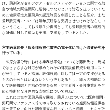
け、薬剤師がセルフケア・セルフメディケーションに関する助
言や地域の関係機関に適切につなぐという対応を担っていくた
めに健康増進支援薬局の認定制度を創設したことを紹介。また
登録販売者については毎年度研修を受講させなければならない
ということにしており厚生労働省としても登録販売者の継続的
な研修に対して補助を実施、支援をしているとした。
宮本医薬局長「服薬情報提供書等の電子化に向けた調査研究を
行っている」
医療介護分野における業務効率化については藤田氏は、現場
ではさまざまな対応が求められその都度設備投資や運用コスト
が発生していると指摘。設備投資に対しては一定の支援がある
ものの十分とはいえないという声もあるとし、導入の補助につ
いて医療機関と同様の支援を薬局・訪問看護・介護事業所を含
めた横断的な具体的な支援策について尋ねた。
これには宮本医薬局長が回答。薬局DXについては医療機関・
薬局間でファックス等でやり取りをされている服薬情報提供書
等の電子化に向けた調査研究を行っていると説明。これらの取