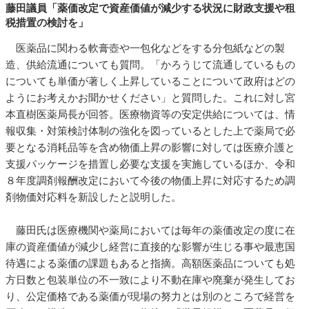
藤田議員「薬価改定で資産価値が減少する状況に財政支援や租
税措置の検討を」
医薬品に関わる軟膏壺や一包化などをする分包紙などの製
造、供給流通についても質問。「かろうじて流通しているもの
についても単価が著しく上昇していることについて政府はどの
ようにお考えかお聞かせください」と質問した。これに対し宮
本直樹医薬局長が回答。医療物資等の安定供給については、情
報収集・対策検討体制の強化を図っているとした上で薬局で必
要となる消耗品等を含め物価上昇の影響に対しては医療介護と
支援パッケージを措置し必要な支援を実施しているほか、令和
８年度調剤報酬改定において今後の物価上昇に対応するため調
剤物価対応料を新設したと説明した。
藤田氏は医療機関や薬局においては毎年の薬価改定の度に在
庫の資産価値が減少し経営に直接的な影響が生じる事や最恵国
待遇による薬価の課題もあると指摘。高額医薬品についても処
方日数と包装単位の不一致により不動在庫や廃棄が発生してお
り、公定価格である薬価が現場の努力とは別のところで経営を