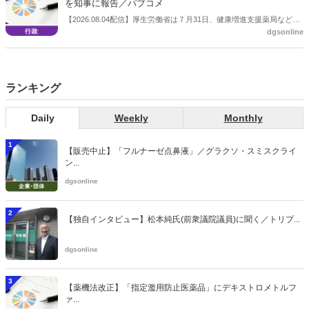
を知事に報告／パブコメ
【2026.08.04配信】厚生労働省は７月31日、健康増進支援薬局などに
dgsonline
関する省令案を示し、パブコメを開始した。受診勧奨を行った後に、
当該医療機関や連携機関に対して、利用者の相談内容や薬剤及び医薬
品に関する情報を提供した回数を知事に報告する事項とする。
ランキング
Daily
Weekly
Monthly
1
【販売中止】「フルナーゼ点鼻液」／グラクソ・スミスクライ
ン...
dgsonline
2
【独自インタビュー】松本純氏(前衆議院議員)に聞く／トリプ...
dgsonline
3
【薬機法改正】「指定濫用防止医薬品」にデキストロメトルフ
ァ...