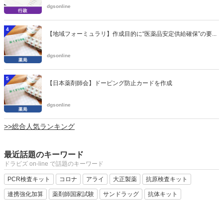
dgsonline
4
【地域フォーミュラリ】作成目的に“医薬品安定供給確保”の要...
dgsonline
5
【日本薬剤師会】ドーピング防止カードを作成
dgsonline
>>総合人気ランキング
最近話題のキーワード
ドラビズ on-line で話題のキーワード
PCR検査キット
コロナ
アライ
大正製薬
抗原検査キット
連携強化加算
薬剤師国家試験
サンドラッグ
抗体キット