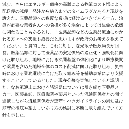
減少、さらにエネルギー価格の高騰による物流コスト増により
配送便の減便、発注から納入までのタイムラグがあると現状を
訴えた。医薬品卸への過度な負担は避けるべきである一方、治
療が必要な患者さんへの負担が多く場合によっては生命の危機
に関わることもあるとし、「医薬品卸などの医薬品流通にかか
わる方々への支援も必要だと思いますが政府のお考えを教えて
ください」と質問した。これに対し、森光敬子医政局長が回
答。医薬品卸に対して医薬品の安定供給の適正化・強靭化に向
けた取り組み、地域における流通基盤の強靭化により医療機関
や薬局を含めた地域全体のコスト削減に向けた取り組み、災害
時における業務継続に向けた取り組み等を補助事業により支援
することとしているとした。現在公募を実施していると説明し
た。なお流通上における諸課題については引き続き医薬品メー
カー、医薬品卸、医療機関や薬局といった流通関係者との間で
連携しながら流通関係者が遵守すべきガイドラインの周知及び
順守の徹底や望ましいあり方の検討に不断に取り組んでいく方
針も示した。