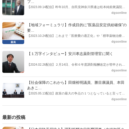
プ...
情報企画課セルフケア・セルフメディケーション推進室長併任）安藤
【2023.09.14配信】昨年10月、自民党神奈川県連は松本純前衆議院議
公一氏や青山学院大学名誉教授の三村優美子氏、 日本保険薬局協会医
員を「自民党神奈川1区」（横浜市中区・磯子区・金沢区）の支部長
dgsonline
薬品流通・ＯＴＣ検討委員会副委員長の原靖明氏を交えた座談会を実
に選出した。「1区支部長」は、次期衆院選挙で神奈川1区自民党公認
施した。
候補の前提となるもの。薬剤師に関わる政策に広く・深く関わってき
【地域フォーミュラリ】作成目的に“医薬品安定供給確保”の
た同氏の復活に向けた薬剤師業界の期待には熱いものがある。不透明
要...
感の払拭できない医療・介護・障害者サービスのトリプル改定等へ
【2023.10.24配信】これまで「医療費の適正化」や「標準薬物治療の
の、薬剤師業界の強い危機感の裏返しといってもいいだろう。本稿で
推進」などが目的とされることが多かった地域フォーミュラリの作
dgsonline
は松本氏にインタビューした。
成。ここに、明らかにもう１つの理由が追加されるようになってき
た。医薬品の安定供給確保だ。10月22日に開かれた「日本フォーミュ
【１万字インタビュー】安川孝志薬剤管理官に聞く
ラリ学会学術総会」で一般演題発表した飯田下伊那薬剤師会（長野県
飯田市）は、会員薬局から安定供給確保への強い要望があったことを
【2024.02.26配信】２月14日、令和６年度調剤報酬改定が答申され
受け、安定供給確保が見込めるPPI３成分について銘柄を含めて選定
た。本紙では、厚生労働省保険局医療課・薬剤管理官の安川孝志氏
dgsonline
したとした。
に、薬局に関係する調剤報酬改定の部分についてインタビューした。
【社会保障のこれから】田畑裕明議員、勝目康議員、本田
あきこ...
【2025.05.13配信】政策の最大の争点の１つとなっていると言っても
よいのが社会保障のこれからのあり方だ。特に与党では、政府関係者
dgsonline
側の議員も多く、ある意味で決定事項の中でしか意見発信しづらい面
もある。個々の議員はどんなビジョンを描いているのか。本紙では座
談会を開いた。
最新の投稿