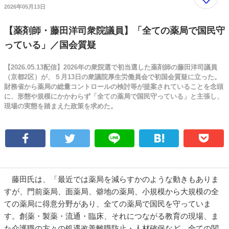
2026年05月13日
【薬剤師・藤田洋司衆院議員】「全ての薬局で国民守
っている」／国会質疑
【2026.05.13配信】2026年の衆院選で初当選した薬剤師の藤田洋司議員
（京都2区）が、５月13日の衆議院厚生労働員会で初国会質疑に立った。
財務省から薬局の総量コントロールの検討等が提案されていることを念頭
に、形態や規模にかかわらず「全ての薬局で国民守っている」と主張し、
現場の実態を踏まえた政策を求めた。
藤田氏は、「最近では薬局を減らすかのような動きもありま
すが、門前薬局、面薬局、僻地の薬局、小規模から大規模の全
ての薬局に得意分野があり、全ての薬局で国民を守っていま
す。創薬・製薬・流通・臨床、それにつながる教育の現場、ま
た介護職の方々の処遇改善離職防止・人材確保など、全ての関