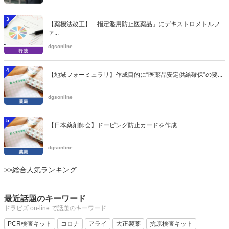
3
【薬機法改正】「指定濫用防止医薬品」にデキストロメトルフ
ァ...
dgsonline
4
【地域フォーミュラリ】作成目的に“医薬品安定供給確保”の要...
dgsonline
5
【日本薬剤師会】ドーピング防止カードを作成
dgsonline
>>総合人気ランキング
最近話題のキーワード
ドラビズ on-line で話題のキーワード
PCR検査キット
コロナ
アライ
大正製薬
抗原検査キット