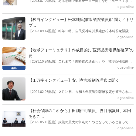
【2023.07.09配信】ある意味で業界が一喜一憂しながら見守ってきた
也氏に聞いた。
厚労省「医薬品の迅速・安定供給実現に向けた総合対策に関する有識
dgsonline
者検討会」。10カ月にわたり13回の会議が開催され、６月12日に報告
書がとりまとめられた。ドラビズon-lineでは検討会を総括する目的で
【独自インタビュー】松本純氏(前衆議院議員)に聞く／トリ
厚労省医政局医薬産業振興・医療情報企画課長（医薬産業振興・医療
プ...
情報企画課セルフケア・セルフメディケーション推進室長併任）安藤
【2023.09.14配信】昨年10月、自民党神奈川県連は松本純前衆議院議
公一氏や青山学院大学名誉教授の三村優美子氏、 日本保険薬局協会医
員を「自民党神奈川1区」（横浜市中区・磯子区・金沢区）の支部長
dgsonline
薬品流通・ＯＴＣ検討委員会副委員長の原靖明氏を交えた座談会を実
に選出した。「1区支部長」は、次期衆院選挙で神奈川1区自民党公認
施した。
候補の前提となるもの。薬剤師に関わる政策に広く・深く関わってき
【地域フォーミュラリ】作成目的に“医薬品安定供給確保”の
た同氏の復活に向けた薬剤師業界の期待には熱いものがある。不透明
要...
感の払拭できない医療・介護・障害者サービスのトリプル改定等へ
【2023.10.24配信】これまで「医療費の適正化」や「標準薬物治療の
の、薬剤師業界の強い危機感の裏返しといってもいいだろう。本稿で
推進」などが目的とされることが多かった地域フォーミュラリの作
dgsonline
は松本氏にインタビューした。
成。ここに、明らかにもう１つの理由が追加されるようになってき
た。医薬品の安定供給確保だ。10月22日に開かれた「日本フォーミュ
【１万字インタビュー】安川孝志薬剤管理官に聞く
ラリ学会学術総会」で一般演題発表した飯田下伊那薬剤師会（長野県
飯田市）は、会員薬局から安定供給確保への強い要望があったことを
【2024.02.26配信】２月14日、令和６年度調剤報酬改定が答申され
受け、安定供給確保が見込めるPPI３成分について銘柄を含めて選定
た。本紙では、厚生労働省保険局医療課・薬剤管理官の安川孝志氏
dgsonline
したとした。
に、薬局に関係する調剤報酬改定の部分についてインタビューした。
【社会保障のこれから】田畑裕明議員、勝目康議員、本田
あきこ...
【2025.05.13配信】政策の最大の争点の１つとなっていると言っても
よいのが社会保障のこれからのあり方だ。特に与党では、政府関係者
dgsonline
側の議員も多く、ある意味で決定事項の中でしか意見発信しづらい面