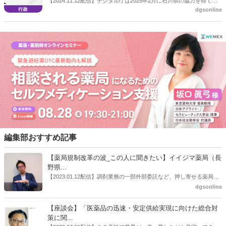
【2024.11.12配信】デジタル庁は2025年2月に石川県の協力を得て、
dgsonline
避難者支援業務に関する実証事業を実施する方針だ。市町の境界を超
えた広域避難や、対口（たいこう）支援（被災側自治体と支援側自治
体でペアを組む方式）職員による避難所運営についても検証する予
定。
編集部おすすめ記事
【薬局規制改革の波_この人に聞きたい】イイジマ薬局（長
野県...
【2023.01.12配信】調剤業務の一部外部委託など、押し寄せる薬局業
界への規制改革の波。この規制改革の波を薬局業界はどう受け止めた
dgsonline
らいいのか。薬局業界関係者の中にも迷いがある人も少なくないので
はないだろうか。本紙ではこうした問題について、厚労省「薬局薬剤
【座談会】「医薬品の迅速・安定供給実現に向けた総合対
師の業務及び薬局の機能に関するワーキンググループ」に参考人とし
策に関...
ても出席していたイイジマ薬局（長野県上田市）開設者である飯島裕