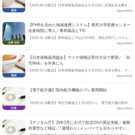
【2025.06.12配信】日本保険薬局協会は６月12日に定例会見を開き、
dgsonline
「保険薬局における医療DX活用と業務貢献等の実態調査」の結果を説
明した。「多重受診･過剰処方」の発見など効果がみられた。
【PHRを含めた地域連携システム】東邦大学医療センター
佐倉病院に導入／東和薬品とTIS
【2025.02.19配信】東和薬品とTISは2月18日、両社共同でシステム
dgsonline
「ヘルスケアパスポート」を邦大学医療センター佐倉病院に導入した
と公表した。同システムはTISが提供しているもので、PHRを含む地
域医療連携システムであり、同社は「外来がん化学療法の副作用症状
【日本保険薬局協会】マイナ保険証受付方法で要望／「在
の報告負担を軽減することで薬局・病院の薬剤師によるタイムリーな
宅Web」を外来にも
連携と患者さんに寄り添ったケアの実現」に資するものとしている。
【2025.02.13配信】日本保険薬局協会は２月13日に会見を開き、マイ
dgsonline
ナ保険証の受付方法についての要望をまとめ、公表した。現在、在宅
医療現場で活用しているWeb方式を通常の外来でも活用できるように
することなどを求めている。
【電子処方箋】院内処方機能のプレ運用開始
【2025.01.20配信】厚生労働省は１月23日から、電子処方箋の院内処
dgsonline
方登録機能のプレ運用を開始する。
【デジタル庁】25年2月に石川で防災DXの実証実験／避難
所運営など検証／｢週替わり｣メンバーでも分かりやすいオ
ペレーションへ