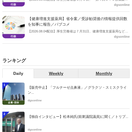
dgsonline
保険給付の見直しの実施に向けた技術的検討会」を開催。「中間とり
まとめ（案）」を提示し了承した。今後、社会保障審議会医療保険部
会等に報告し、令和８年秋頃を目途に結論を得る予定。
【健康増進支援薬局】省令案／受診勧奨後の情報提供回数
を知事に報告／パブコメ
【2026.08.04配信】厚生労働省は７月31日、健康増進支援薬局などに
dgsonline
関する省令案を示し、パブコメを開始した。受診勧奨を行った後に、
当該医療機関や連携機関に対して、利用者の相談内容や薬剤及び医薬
品に関する情報を提供した回数を知事に報告する事項とする。
ランキング
Daily
Weekly
Monthly
1
【販売中止】「フルナーゼ点鼻液」／グラクソ・スミスクライ
ン...
dgsonline
2
【独自インタビュー】松本純氏(前衆議院議員)に聞く／トリプ...
dgsonline