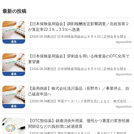
もある。個々の議員はどんなビジョンを描いているのか。本紙では座
談会を開いた。
最新の投稿
【日本保険薬局協会】調剤報酬改定影響調査／在総加算２
が算定率22.1％→3.3％へ急激
【2026.08.06配信】日本保険薬局協会は８月６日に定例会見を開き、
dgsonline
「令和８年度調剤報酬改定に係る保険薬局への影響」の調査結果を公
表した。在宅分野では、在宅薬学総合体制加算2の算定率が22.1％から
3.3％へ大きく低下した。
【日本保険薬局協会】穿刺血を用いる検査薬のOTC化等で
要望書
【2026.08.06配信】日本保険薬局協会は８月６日に定例会見を開き、
dgsonline
「穿刺血を用いる検査薬のOTC化等に関する要望書」を厚生労働省 医
薬局長宛に提出したことを説明した。
【薬局倒産】株式会社浅川薬品（長野市）／事業停止、自
己破産申請へ
【2026.08.06配信】帝国データバンク長野支店によると、株式会社浅
dgsonline
川薬品（長野市）は7月31日に事業を停止し、自己破産申請の準備に
入った。
【OTC類似薬】鎮痛消炎外用薬、慢性かつ重度の変形性膝
関節症などの負担増に経過措置
【2026.08.05配信】厚生労働省は８月５日、「第４回ＯＴＣ類似薬の