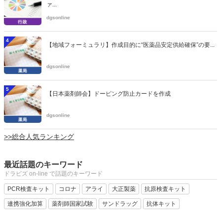
ァ...
dgsonline
4
【地域フォーミュラリ】作成目的に“医薬品安定供給確保”の要...
dgsonline
5
【日本薬剤師会】ドーピング防止カードを作成
dgsonline
>>総合人気ランキング
最近話題のキーワード
ドラビズ on-line で話題のキーワード
PCR検査キット
コロナ
アライ
大正製薬
抗原検査キット
連携強化加算
薬剤師国家試験
サンドラッグ
抗体キット