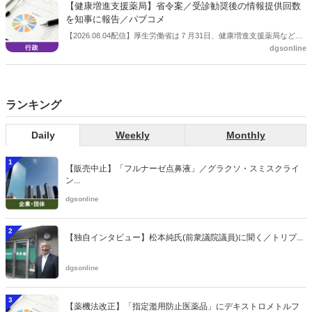
【健康増進支援薬局】省令案／受診勧奨後の情報提供回数
を知事に報告／パブコメ
【2026.08.04配信】厚生労働省は７月31日、健康増進支援薬局などに
dgsonline
関する省令案を示し、パブコメを開始した。受診勧奨を行った後に、
当該医療機関や連携機関に対して、利用者の相談内容や薬剤及び医薬
品に関する情報を提供した回数を知事に報告する事項とする。
ランキング
Daily
Weekly
Monthly
1
【販売中止】「フルナーゼ点鼻液」／グラクソ・スミスクライ
ン...
dgsonline
2
【独自インタビュー】松本純氏(前衆議院議員)に聞く／トリプ...
dgsonline
3
【薬機法改正】「指定濫用防止医薬品」にデキストロメトルフ