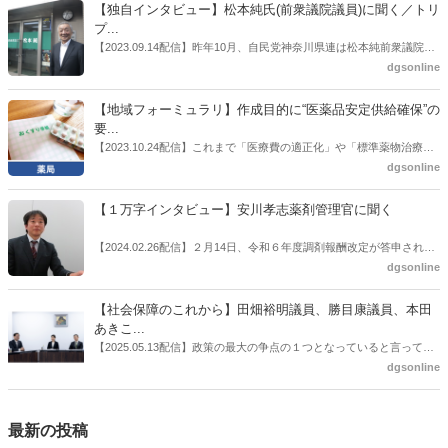
書がとりまとめられた。ドラビズon-lineでは検討会を総括する目的で
【独自インタビュー】松本純氏(前衆議院議員)に聞く／トリ
厚労省医政局医薬産業振興・医療情報企画課長（医薬産業振興・医療
プ...
情報企画課セルフケア・セルフメディケーション推進室長併任）安藤
【2023.09.14配信】昨年10月、自民党神奈川県連は松本純前衆議院議
公一氏や青山学院大学名誉教授の三村優美子氏、 日本保険薬局協会医
員を「自民党神奈川1区」（横浜市中区・磯子区・金沢区）の支部長
dgsonline
薬品流通・ＯＴＣ検討委員会副委員長の原靖明氏を交えた座談会を実
に選出した。「1区支部長」は、次期衆院選挙で神奈川1区自民党公認
施した。
候補の前提となるもの。薬剤師に関わる政策に広く・深く関わってき
【地域フォーミュラリ】作成目的に“医薬品安定供給確保”の
た同氏の復活に向けた薬剤師業界の期待には熱いものがある。不透明
要...
感の払拭できない医療・介護・障害者サービスのトリプル改定等へ
【2023.10.24配信】これまで「医療費の適正化」や「標準薬物治療の
の、薬剤師業界の強い危機感の裏返しといってもいいだろう。本稿で
推進」などが目的とされることが多かった地域フォーミュラリの作
dgsonline
は松本氏にインタビューした。
成。ここに、明らかにもう１つの理由が追加されるようになってき
た。医薬品の安定供給確保だ。10月22日に開かれた「日本フォーミュ
【１万字インタビュー】安川孝志薬剤管理官に聞く
ラリ学会学術総会」で一般演題発表した飯田下伊那薬剤師会（長野県
飯田市）は、会員薬局から安定供給確保への強い要望があったことを
【2024.02.26配信】２月14日、令和６年度調剤報酬改定が答申され
受け、安定供給確保が見込めるPPI３成分について銘柄を含めて選定
た。本紙では、厚生労働省保険局医療課・薬剤管理官の安川孝志氏
dgsonline
したとした。
に、薬局に関係する調剤報酬改定の部分についてインタビューした。
【社会保障のこれから】田畑裕明議員、勝目康議員、本田
あきこ...
【2025.05.13配信】政策の最大の争点の１つとなっていると言っても
よいのが社会保障のこれからのあり方だ。特に与党では、政府関係者
dgsonline
側の議員も多く、ある意味で決定事項の中でしか意見発信しづらい面
もある。個々の議員はどんなビジョンを描いているのか。本紙では座
談会を開いた。
最新の投稿