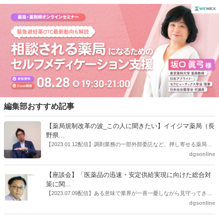
することなどを求めている。
編集部おすすめ記事
【薬局規制改革の波_この人に聞きたい】イイジマ薬局（長
野県...
【2023.01.12配信】調剤業務の一部外部委託など、押し寄せる薬局業
界への規制改革の波。この規制改革の波を薬局業界はどう受け止めた
dgsonline
らいいのか。薬局業界関係者の中にも迷いがある人も少なくないので
はないだろうか。本紙ではこうした問題について、厚労省「薬局薬剤
【座談会】「医薬品の迅速・安定供給実現に向けた総合対
師の業務及び薬局の機能に関するワーキンググループ」に参考人とし
策に関...
ても出席していたイイジマ薬局（長野県上田市）開設者である飯島裕
【2023.07.09配信】ある意味で業界が一喜一憂しながら見守ってきた
也氏に聞いた。
厚労省「医薬品の迅速・安定供給実現に向けた総合対策に関する有識
dgsonline
者検討会」。10カ月にわたり13回の会議が開催され、６月12日に報告