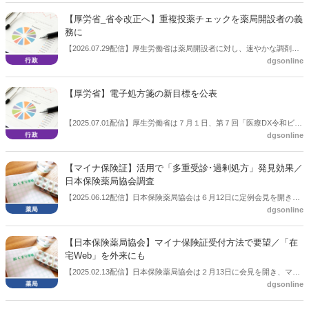
他の薬剤等の使用の状況等を確認させる必要がある」と規定されてい
【厚労省_省令改正へ】重複投薬チェックを薬局開設者の義
ることなどから、当該薬剤師に電子処方箋管理サービスの重複投薬等
務に
チェックの実施や患者の過去の薬剤閲覧の同意を取得する体制を整備
【2026.07.29配信】厚生労働省は薬局開設者に対し、速やかな調剤結
することを求める。
dgsonline
果登録や重複投薬チェックについて、従事する薬剤師に行わせること
を義務とする方向だ。省令改正へ向けて、７月28日にはパブリックコ
メントを開始した。すでに薬機法９条第１項に基づき施行規則が定め
【厚労省】電子処方箋の新目標を公表
られており、その規定に追加する。
【2025.07.01配信】厚生労働省は７月１日、第７回「医療DX令和ビジ
dgsonline
ョン2030」を開催し、電子処方箋普及の新目標を公表した。
【マイナ保険証】活用で「多重受診･過剰処方」発見効果／
日本保険薬局協会調査
【2025.06.12配信】日本保険薬局協会は６月12日に定例会見を開き、
dgsonline
「保険薬局における医療DX活用と業務貢献等の実態調査」の結果を説
明した。「多重受診･過剰処方」の発見など効果がみられた。
【日本保険薬局協会】マイナ保険証受付方法で要望／「在
宅Web」を外来にも
【2025.02.13配信】日本保険薬局協会は２月13日に会見を開き、マイ
dgsonline
ナ保険証の受付方法についての要望をまとめ、公表した。現在、在宅
医療現場で活用しているWeb方式を通常の外来でも活用できるように