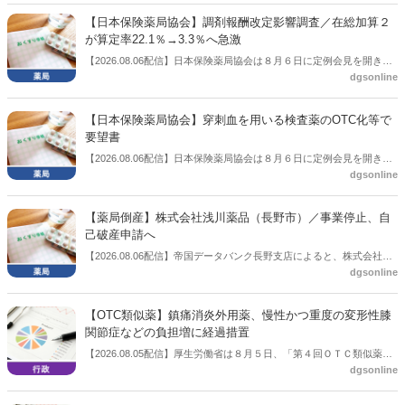
【日本保険薬局協会】調剤報酬改定影響調査／在総加算２
が算定率22.1％→3.3％へ急激
【2026.08.06配信】日本保険薬局協会は８月６日に定例会見を開き、
dgsonline
「令和８年度調剤報酬改定に係る保険薬局への影響」の調査結果を公
表した。在宅分野では、在宅薬学総合体制加算2の算定率が22.1％から
3.3％へ大きく低下した。
【日本保険薬局協会】穿刺血を用いる検査薬のOTC化等で
要望書
【2026.08.06配信】日本保険薬局協会は８月６日に定例会見を開き、
dgsonline
「穿刺血を用いる検査薬のOTC化等に関する要望書」を厚生労働省 医
薬局長宛に提出したことを説明した。
【薬局倒産】株式会社浅川薬品（長野市）／事業停止、自
己破産申請へ
【2026.08.06配信】帝国データバンク長野支店によると、株式会社浅
dgsonline
川薬品（長野市）は7月31日に事業を停止し、自己破産申請の準備に
入った。
【OTC類似薬】鎮痛消炎外用薬、慢性かつ重度の変形性膝
関節症などの負担増に経過措置
【2026.08.05配信】厚生労働省は８月５日、「第４回ＯＴＣ類似薬の
dgsonline
保険給付の見直しの実施に向けた技術的検討会」を開催。「中間とり
まとめ（案）」を提示し了承した。今後、社会保障審議会医療保険部
会等に報告し、令和８年秋頃を目途に結論を得る予定。