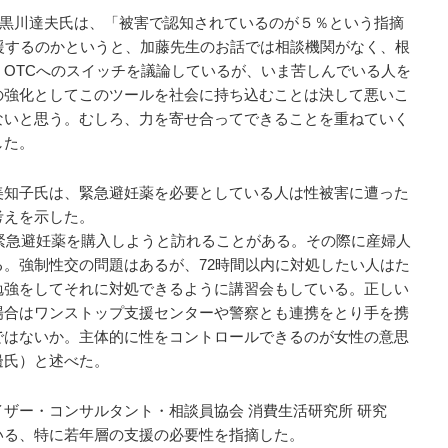
の黒川達夫氏は、「被害で認知されているのが５％という指摘
援するのかというと、加藤先生のお話では相談機関がなく、根
OTCへのスイッチを議論しているが、いま苦しんでいる人を
の強化としてこのツールを社会に持ち込むことは決して悪いこ
ないと思う。むしろ、力を寄せ合ってできることを重ねていく
した。
知子氏は、緊急避妊薬を必要としている人は性被害に遭った
考えを示した。
緊急避妊薬を購入しようと訪れることがある。その際に産婦人
。強制性交の問題はあるが、72時間以内に対処したい人はた
勉強をしてそれに対処できるように講習会もしている。正しい
場合はワンストップ支援センターや警察とも連携をとり手を携
ではないか。主体的に性をコントロールできるのが女性の意思
邊氏）と述べた。
ザー・コンサルタント・相談員協会 消費生活研究所 研究
いる、特に若年層の支援の必要性を指摘した。