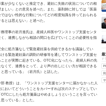
事案が少なくないと推定でき、避妊に失敗の状況についての相
望ましい」との意見を述べた。また、薬剤師に対しては「医薬
全ではない性的な行動についてどの程度知識を持っておられる
けるとは思えない」と述べた。
務理事の岩月進氏は、産婦人科医やワンストップ支援センタ
なく、連携しながら相談の間口を広げていくことの必要性を指
全に処方箋なしで緊急避妊薬を供給できるかを議論してい
最
おける緊急避妊薬の調剤の研修等を通してワンストップ支援セ
ドラ
ことが実際に起きている。OTC化になったら、産婦人科の先
はなくて、連携をとって、より声の出しにくい方が相談できる
P
うと思っている」（岩月氏）と話した。
抗
サ
部 教授）は、「ワンストップ支援センターに届かなかった人
売においてどういうことをカバーすれば次のステップとしてい
OTCにしたら処方箋薬はやめましょうということを言ってい
と思っている」とした。