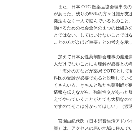
また、日本 OTC 医薬品協会理事長
があった。残りの95％の方々は誰が支
拠法もなく一人で悩んでいるとのこと。
助けるための社会全体の１つの仕組み
とではない、してはいけないことでは
ことの方がよほど重要」との考えを示
加えて日本女性薬剤師会理事の渡邊美
人だけでないことにも理解が必要との
「海外の方などが薬局でOTCとして
科医の受診が必要であると説明している
くさんいる。きちんと私たち薬剤師が
情報を伝えながら、強制性交があった
えてやっていくことがとても大切なの
ですのでそこは分かってほしい」（渡
宮園由紀代氏（日本消費生活アドバイ
員）は、アクセスの悪い地域に住んで