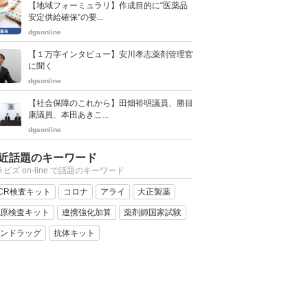
【地域フォーミュラリ】作成目的に“医薬品
安定供給確保”の要...
dgsonline
【１万字インタビュー】安川孝志薬剤管理官
に聞く
dgsonline
【社会保障のこれから】田畑裕明議員、勝目
康議員、本田あきこ...
dgsonline
近話題のキーワード
ビズ on-line で話題のキーワード
CR検査キット
コロナ
アライ
大正製薬
原検査キット
連携強化加算
薬剤師国家試験
ンドラッグ
抗体キット