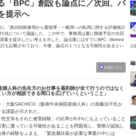
る「BPC」創設も論点に／次回、パ
4
を提示へ
5
月28日に「第20回医療用から要指導・一般用への転用に関する評価検討
TC化について議論した。この中で、事務局は夏に開催予定の次回
案を提示したい考えを示した。論点案にはすでにBPC（Behind
>
仕組み創設の検討も記載されており、今後、論点の１つとなる可能性があるとい
編
お気に入り
、産婦人科の先生方のお仕事を薬剤師が全て行うのではなく
くい方が相談できる間口を広げていくということ」
大阪SACHICO（阪南中央病院産婦人科）の加藤治子氏か
ぐる課題が示された。
性交等をされた被害経験」の比率が6.9％にも上っていること
被害に遭っている可能性があることを問題視し、警察が認知し
自身の経験をふまえ、「緊急避妊薬が必要な事案の中には