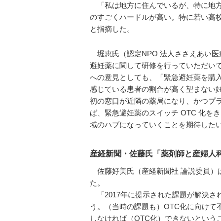
「私は地方に住んでいるが、特に地方
のすごくハードルが高い。特に若い高
と指摘した。
堀恵氏（認定NPO 法人ささえあい医
避妊薬に関して研修を行っていただい
への意見としても、「緊急避妊薬を購
感じている患者の割合が高く望まない
初の窓口が近隣の薬局になり、かつプ
ば、緊急避妊薬のスイッチ OTC 化
域のハブになっていくことを期待した
産経新聞・佐藤氏「薬剤師と産婦人
佐藤好美氏（産経新聞社 論説委員）は
た。
「2017年に提示された課題が解決さ
う。（当時の課題も）OTC化に向けて
しなければ（OTC化）できないという