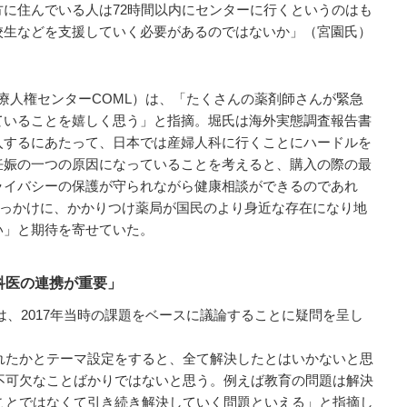
に住んでいる人は72時間以内にセンターに行くというのはも
校生などを支援していく必要があるのではないか」（宮園氏）
療人権センターCOML）は、「たくさんの薬剤師さんが緊急
ていることを嬉しく思う」と指摘。堀氏は海外実態調査報告書
入するにあたって、日本では産婦人科に行くことにハードルを
妊娠の一つの原因になっていることを考えると、購入の際の最
ライバシーの保護が守られながら健康相談ができるのであれ
をきっかけに、かかりつけ薬局が国民のより身近な存在になり地
い」と期待を寄せていた。
科医の連携が重要」
、2017年当時の課題をベースに議論することに疑問を呈し
れたかとテーマ設定をすると、全て解決したとはいかないと思
不可欠なことばかりではないと思う。例えば教育の問題は解決
ことではなくて引き続き解決していく問題といえる」と指摘し