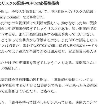
リスクの認識やBPCの必要性指摘
氏は、今後の対応策について、中絶期限へのリスクの認識・
macy Counter）などを挙げた。
たのかの自覚症状での判断が難しい。効かなかった時に受診
場合に中絶期限が過ぎてしまうリスクがある。短い期間内で産
どうするか。また計画的避妊をする機会を失ってはいけない。
どうやって性暴力から保護するのか。またBPCの話をしない
ることは必要だ。海外ではOTC化の際に産婦人科受診のハードル
によっては子連れで卒業できる仕組みなど、安全装置も導入さ
ただけで中絶期限を過ぎてしまうこともある。薬剤師さんに
」と指摘した。
薬剤師会常務理事の岩月氏は、「薬剤師の覚悟については
責任で販売するかといえば薬剤師である。何かあったら薬剤師
めて宣言させていただく」と述べた。
も、「責任を持って対応したいと思っている。医療のことだ