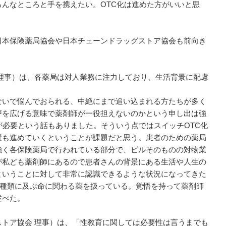
んなところと手を携えたい。OTC化は進めた方がいいと思
本保険薬局協会や日本チェーンドラッグストア協会も前向き
理事）は、各薬局は対人業務に注力しており、生活背景に配慮
いで悩んでおられる、中絶にまで追い込まれる方たちが多く
戸を広げる意味で薬剤師が一役担えないのかという申し出は強
が必要という話もありました。そういう点ではスイッチOTC化
置も進めていくということが課題だと思う。患者のための薬局
強く各保険薬局で行われている部分で、ピルそのものの対物業
が私ども薬剤師にあるので患者さんの背景にある生活や人生の
ということに対して非常に認識できるような状況になってきた
00種類に及ぶ命に関わる薬を扱っている。覚悟を持って薬剤師
述べた。
トア協会 理事）は、「性教育に関しては必要性は言うまでも