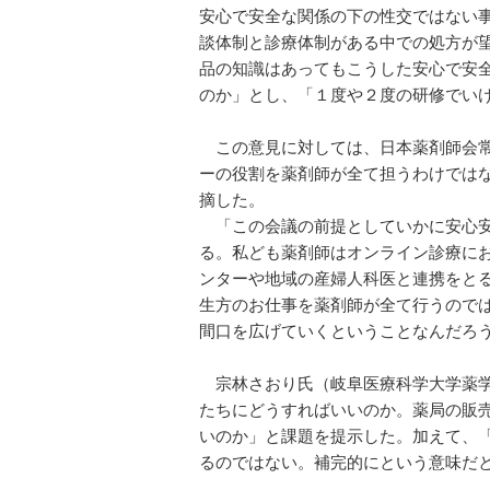
安心で安全な関係の下の性交ではない
談体制と診療体制がある中での処方が
品の知識はあってもこうした安心で安
のか」とし、「１度や２度の研修でい
この意見に対しては、日本薬剤師会常
ーの役割を薬剤師が全て担うわけでは
摘した。
「この会議の前提としていかに安心安
る。私ども薬剤師はオンライン診療に
ンターや地域の産婦人科医と連携をとる
生方のお仕事を薬剤師が全て行うので
間口を広げていくということなんだろ
宗林さおり氏（岐阜医療科学大学薬学
たちにどうすればいいのか。薬局の販
いのか」と課題を提示した。加えて、「
るのではない。補完的にという意味だ