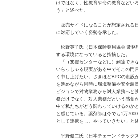
けではなく、性教育や命の教育などいろ
う」と述べた。
販売サイドになることが想定される日
に対応していく姿勢を示した。
松野英子氏（日本保険薬局協会 常務
する環境になっていると指摘した。
「（支援センターなどに）到達できな
いらっしゃる現実がある中でそこの門
く申し上げたい。さきほどBPCの創設
を進めながら同時に環境整備や安全装
ビジョンで対物業務から対人業務へと
務だけでなく、対人業務だという感覚
中で私たちがどう関わっていけるのか
と感じている。薬剤師は今でも1万70
として連携をし、やっていきたい」と
平野健二氏（日本チェーンドラッグス