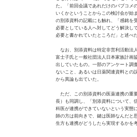
た。「前回会議であれだけのパブコメ
いくかということからこの検討会が始
の別添資料の記載にも触れ、「感銘を
必要としている人へ対してどう解決し
必要と書かれていたところだ」と述べ
なお、別添資料は特定非営利活動法人 Health
富士子氏と一般社団法人日本家族計画協
出していたもの。一部のアンケート調査
ないこと、あるいは日薬関連資料との
から異論も出ていた。
ただ、この別添資料の医薬連携の重要
長）も同調し、「別添資料について、
科医が連携ができていないという実態
師の方は前向きで、鍵は医師なんだと
生方も連携がどうしたら実現するかを