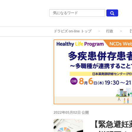
ドラビズ on-line トップ
行政
【
2022年05月02日
公開
【緊急避妊