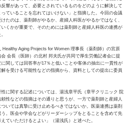
の反響があって、必要とされているものをどのように解決して
まっていることを忘れてはいけない」と指摘した。今回の会議
受けたのは、薬剤師がやるか、産婦人科医がやるかではなく、
ていくかが重要で、そのためには薬剤師と産婦人科医の連携が
た。
y Aging Projects for Women 理事長（薬剤師）の宮原
会 会長（医師）の北村 邦夫氏が共同で厚生労働記者会に提
に関しては回答率が17％と低いことや客体の抽出に一貫性が
誤解を受ける可能性などの指摘から、資料としての提出に委員
性に関する記述については、湯浅章平氏（章平クリニック 院
信頼性などの指摘はその通りと思うが、一方で薬剤師と産婦人
については真摯に受け止めるべきではないか。医薬連携は薬剤
思う。医会や学会などがリーダーシップをとることを含めて先
考えていただけるとよい」（湯浅氏）と述べた。