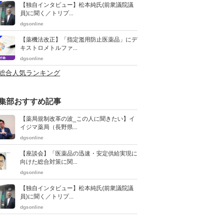
【独自インタビュー】松本純氏(前衆議院議
員)に聞く／トリプ...
dgsonline
【薬機法改正】「指定濫用防止医薬品」にデ
キストロメトルファ...
dgsonline
>総合人気ランキング
集部おすすめ記事
【薬局規制改革の波_この人に聞きたい】イ
イジマ薬局（長野県...
dgsonline
【座談会】「医薬品の迅速・安定供給実現に
向けた総合対策に関...
dgsonline
【独自インタビュー】松本純氏(前衆議院議
員)に聞く／トリプ...
dgsonline