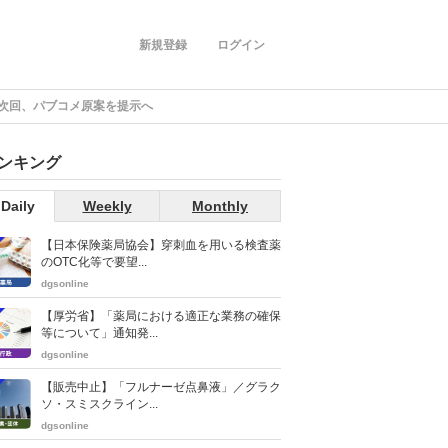
新規登録
ログイン
／次回、パブコメ原案を提示へ
ンキング
Daily
Weekly
Monthly
【日本保険薬局協会】穿刺血を用いる検査薬
のOTC化等で要望...
dgsonline
【厚労省】「薬局における適正な業務の確保
等について」通知発...
dgsonline
【販売中止】「フルナーゼ点鼻液」／グラク
ソ・スミスクライン...
dgsonline