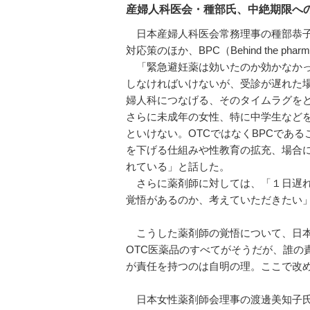
産婦人科医会・種部氏、中絶期限への
日本産婦人科医会常務理事の種部恭子
対応策のほか、BPC（Behind the phar
「緊急避妊薬は効いたのか効かなかっ
しなければいけないが、受診が遅れた
婦人科につなげる、そのタイムラグを
さらに未成年の女性、特に中学生などを
といけない。OTCではなくBPCであ
を下げる仕組みや性教育の拡充、場合
れている」と話した。
さらに薬剤師に対しては、「１日遅れ
覚悟があるのか、考えていただきたい
こうした薬剤師の覚悟について、日本
OTC医薬品のすべてがそうだが、誰の
が責任を持つのは自明の理。ここで改
日本女性薬剤師会理事の渡邊美知子氏