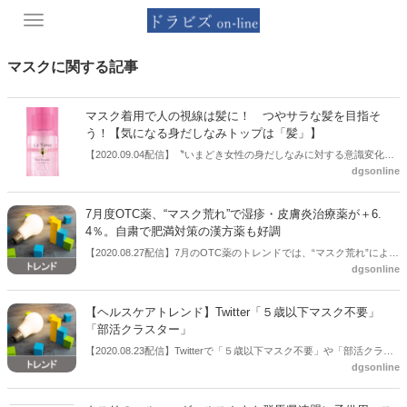
Toggle
navigation
マスクに関する記事
マスク着用で人の視線は髪に！ つやサラな髪を目指そ
う！【気になる身だしなみトップは「髪」】
【2020.09.04配信】〝いまどき女性の身だしなみに対する意識変化調
dgsonline
査〟で、マスク着用時、約7割の女性が顔・服装よりも「髪」を意識
していることが分かった。マスク着用によって、視線が自然と髪にい
くことに気遣い、ヘアケアを重視する女性が増えている。一方で、髪
7月度OTC薬、“マスク荒れ”で湿疹・皮膚炎治療薬が＋6.
に悩みを抱える人は依然多く、つやサラな髪を求めるニーズはとても
4％。自粛で肥満対策の漢方薬も好調
高いことがうかがえる。
【2020.08.27配信】7月のOTC薬のトレンドでは、“マスク荒れ”による
dgsonline
需要増で湿疹・皮膚炎治療薬が＋6.4％と伸びている。“自粛太り”対策
として肥満対策の漢方薬も好調だ。インテージヘルスケアが全国一般
用医薬品（OTC）販売動向調査のデータを基に、「2020年7月度 市販
【ヘルスケアトレンド】Twitter「５歳以下マスク不要」
薬市場トレンド」を発表したもの。
「部活クラスター」
【2020.08.23配信】Twitterで「５歳以下マスク不要」や「部活クラス
dgsonline
ター」がトレンド入りした。「５歳以下マスク不要」に関しては、
WHO（世界保健機関）とユニセ（国連児童基金）が、新型コロナウイ
ルス感染症の拡大防止策において５歳以下においては必ずしもマスク