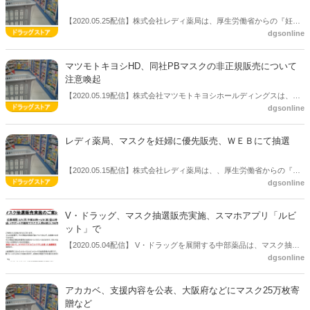
【2020.05.25配信】株式会社レディ薬局は、厚生労働省からの『妊婦
dgsonline
の方々など に向けた新型コロナウイルス感染症対策』を受け妊婦への
マスク優先販売を行った際に多くの人からの要望を受け、マスクが一
定数確保できたことから、対象者をさらに拡大し各企画１０,０００個
マツモトキヨシHD、同社PBマスクの非正規販売について
分のマスクの優先販売をＷＥＢにて抽選販売することを発表した。対
注意喚起
象者は、基礎疾患を持っている人、障害者手帳を持っている人、未就
【2020.05.19配信】株式会社マツモトキヨシホールディングスは、同
学児の子供がいる保護者、妊婦。申込期間は5月25日（月）～31日
dgsonline
社プライベートブランド商品と記載されたマスクの非正規販売につい
（日）だ。
て注意喚起を促した。
レディ薬局、マスクを妊婦に優先販売、ＷＥＢにて抽選
【2020.05.15配信】株式会社レディ薬局は、、厚生労働省からの『妊
dgsonline
婦の方々など に向けた新型コロナウイルス感染症対策』を受け、妊婦
のマスク購入負担を軽減する取り組みを実施する。５月末に入荷が予
定されている箱入りマスク50枚入り１０,０００個を、妊婦を対象にＷ
V・ドラッグ、マスク抽選販売実施、スマホアプリ「ルビ
ＥＢにて抽選販売を行う。
ット」で
【2020.05.04配信】 V・ドラッグを展開する中部薬品は、マスク抽選
dgsonline
販売実施の案内を公表した。 対象商品は「Vサポート不織布マスク大
人用60枚入798円（税抜）」。スマホアプリ「ルビットアプリ」を使
った抽選販売を行う。応募期間は5/4（月）午前10時～5/8（金）昼12
アカカベ、支援内容を公表、大阪府などにマスク25万枚寄
時。抽選販売にはルビットカードとルビットカードの会員登録が必
贈など