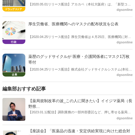
要。アプリ上で応募フォームからのみ応募でき、店頭および電話での
【2020.05.01リリース配信】アカカベ（本社大阪府）は、「新型コロ
応募はできないとしている。
dgsonline
ナウイルス感染症対策に向けた当社の支援について」を公表した。 そ
れによると、同社は、新型コロナウイルス感染症対策に向けた支援と
して、3月上旬より大阪府ならびに同社店舗が出店する各市等を通じ
厚生労働省、医療機関へのマスクの配布状況を公表
て、最前線の医療、介護、福祉関係者を中心にマスク25万枚、防護
服、消毒液、ゴーグル、フェイスガード等の医療物資を寄贈した。
【2020.04.25リリース配信】厚生労働省は４月25日、医療機関に対す
dgsonline
る政府確保分のマスクの配布状況について公表した。医療機関向けの
サージカルマスクについては、４月24日時点でのべ３万の機関に配布
したという。
薬歴のグッドサイクルが 医療・介護関係者にマスク1万枚
寄付
【2020.04.25リリース配信】株式会社グッドサイクルシステム(本社：
dgsonline
東京都渋谷区、代表取締役：遠藤 朝朗)は、新型コロナウイルスの感
染拡大が続いている状況をふまえ、医療・介護福祉関係者向けにマス
ク1万枚を寄付した。
編集部おすすめ記事
【薬局規制改革の波_この人に聞きたい】イイジマ薬局（長
野県...
【2023.01.12配信】調剤業務の一部外部委託など、押し寄せる薬局業
界への規制改革の波。この規制改革の波を薬局業界はどう受け止めた
dgsonline
らいいのか。薬局業界関係者の中にも迷いがある人も少なくないので
はないだろうか。本紙ではこうした問題について、厚労省「薬局薬剤
【座談会】「医薬品の迅速・安定供給実現に向けた総合対