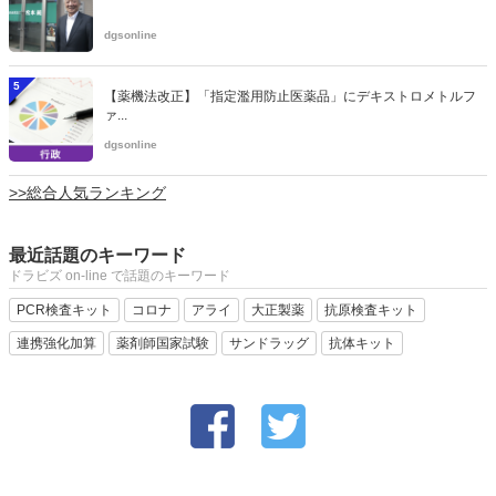
dgsonline
5
【薬機法改正】「指定濫用防止医薬品」にデキストロメトルフ
ァ...
dgsonline
>>総合人気ランキング
最近話題のキーワード
ドラビズ on-line で話題のキーワード
PCR検査キット
コロナ
アライ
大正製薬
抗原検査キット
連携強化加算
薬剤師国家試験
サンドラッグ
抗体キット