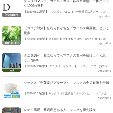
クスリのマルエ、ガールスカウト群馬県連盟に子供用マス
は着用しなくてよいとした。マスクが正しく付けられなかったり、比
ク1000枚寄附
較的他人に感染させる可能性が低いことなどが理由。6～11歳につい
【2020.08.19配信】 クスリのマルエは、一般社団法人ガールスカウ
ても、状況によるとした。
dgsonline
ト群馬県連盟に子供用マスクを1000枚寄附した。同社では今般の新型
コロナウイルスの感染拡大の抑制に少しでも貢献出来るよう、地域へ
安心・安全を届けていきたい方針。
【コロナ対策】忘れられがちな「ウイルス曝露量」という
視点
【2020.08.04配信】東京都の新規患者数が初めて400人の大台を超え
dgsonline
るなど、再び感染拡大の懸念が広がっている新型コロナウイルス感染
症。感染拡大の抑制が喫緊の課題となる中、感染リスクである「ウイ
ルス曝露量」という基本的な考えが浸透していないことへの危険性が
タニタ調べ「夏になってもマスクの着用を続けようと思
指摘され始めている。コロナは未知のウイルスとして、これまでのウ
う」7割半
イルスとの“違い”に報道の力点が置かれてきた感がある。しかし、共
【2020.07.21配信】 タニタは、インターネットリサーチで「熱中症に
通して対策となる点があり、その一つが「ウイルスの曝露量」だ。感
dgsonline
関する意識・実態調査2020」を実施し、その集計結果を公開した。そ
染するときに浴びるウイルスの量によってその後の症状、重症化する
の中でマスクに関する着用意向に関して、夏になってもマスクの着用
かどうかなどが左右されるということだ。
を続けようと思う」7割半、 「猛暑日でも着用しようと思う」6割だっ
ヤックス（千葉薬品グループ）、マスクの全店在庫を告知
たことが分かった。この調査は2020年6月5日～6月8日の4日間、全国
の15歳-69歳の男女（1,000名）を対象に行ったもの。
【2020.05.27配信】ヤックス（千葉薬品グループ）は、ヤックス全店
dgsonline
でマスクの在庫を用意していることを発表した。ヤックス通販サイト
「ヤックスNetドラッグ」でも確認できる。
レデイ薬局、基礎疾患ある人にマスクを優先販売