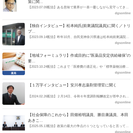
師の業務及び薬局の機能に関するワーキンググループ」に参考人とし
策に関...
ても出席していたイイジマ薬局（長野県上田市）開設者である飯島裕
【2023.07.09配信】ある意味で業界が一喜一憂しながら見守ってきた
也氏に聞いた。
厚労省「医薬品の迅速・安定供給実現に向けた総合対策に関する有識
dgsonline
者検討会」。10カ月にわたり13回の会議が開催され、６月12日に報告
書がとりまとめられた。ドラビズon-lineでは検討会を総括する目的で
【独自インタビュー】松本純氏(前衆議院議員)に聞く／トリ
厚労省医政局医薬産業振興・医療情報企画課長（医薬産業振興・医療
プ...
情報企画課セルフケア・セルフメディケーション推進室長併任）安藤
【2023.09.14配信】昨年10月、自民党神奈川県連は松本純前衆議院議
公一氏や青山学院大学名誉教授の三村優美子氏、 日本保険薬局協会医
員を「自民党神奈川1区」（横浜市中区・磯子区・金沢区）の支部長
dgsonline
薬品流通・ＯＴＣ検討委員会副委員長の原靖明氏を交えた座談会を実
に選出した。「1区支部長」は、次期衆院選挙で神奈川1区自民党公認
施した。
候補の前提となるもの。薬剤師に関わる政策に広く・深く関わってき
【地域フォーミュラリ】作成目的に“医薬品安定供給確保”の
た同氏の復活に向けた薬剤師業界の期待には熱いものがある。不透明
要...
感の払拭できない医療・介護・障害者サービスのトリプル改定等へ
【2023.10.24配信】これまで「医療費の適正化」や「標準薬物治療の
の、薬剤師業界の強い危機感の裏返しといってもいいだろう。本稿で
推進」などが目的とされることが多かった地域フォーミュラリの作
dgsonline
は松本氏にインタビューした。
成。ここに、明らかにもう１つの理由が追加されるようになってき
た。医薬品の安定供給確保だ。10月22日に開かれた「日本フォーミュ
【１万字インタビュー】安川孝志薬剤管理官に聞く
ラリ学会学術総会」で一般演題発表した飯田下伊那薬剤師会（長野県
飯田市）は、会員薬局から安定供給確保への強い要望があったことを
【2024.02.26配信】２月14日、令和６年度調剤報酬改定が答申され
受け、安定供給確保が見込めるPPI３成分について銘柄を含めて選定
た。本紙では、厚生労働省保険局医療課・薬剤管理官の安川孝志氏
dgsonline
したとした。
に、薬局に関係する調剤報酬改定の部分についてインタビューした。
【社会保障のこれから】田畑裕明議員、勝目康議員、本田
あきこ...
【2025.05.13配信】政策の最大の争点の１つとなっていると言っても
よいのが社会保障のこれからのあり方だ。特に与党では、政府関係者
dgsonline