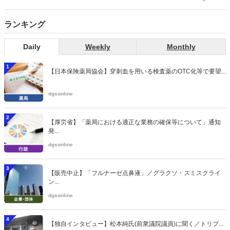
側の議員も多く、ある意味で決定事項の中でしか意見発信しづらい面
もある。個々の議員はどんなビジョンを描いているのか。本紙では座
ランキング
談会を開いた。
Daily
Weekly
Monthly
1
【日本保険薬局協会】穿刺血を用いる検査薬のOTC化等で要望...
dgsonline
2
【厚労省】「薬局における適正な業務の確保等について」通知
発...
dgsonline
3
【販売中止】「フルナーゼ点鼻液」／グラクソ・スミスクライ
ン...
dgsonline
4
【独自インタビュー】松本純氏(前衆議院議員)に聞く／トリプ...