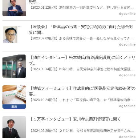
野県...
【2023.01.12配信】調剤業務の一部外部委託など、押し寄せる薬局業
界への規制改革の波。この規制改革の波を薬局業界はどう受け止めた
dgsonline
らいいのか。薬局業界関係者の中にも迷いがある人も少なくないので
はないだろうか。本紙ではこうした問題について、厚労省「薬局薬剤
【座談会】「医薬品の迅速・安定供給実現に向けた総合対
師の業務及び薬局の機能に関するワーキンググループ」に参考人とし
策に関...
ても出席していたイイジマ薬局（長野県上田市）開設者である飯島裕
【2023.07.09配信】ある意味で業界が一喜一憂しながら見守ってきた
也氏に聞いた。
厚労省「医薬品の迅速・安定供給実現に向けた総合対策に関する有識
dgsonline
者検討会」。10カ月にわたり13回の会議が開催され、６月12日に報告
書がとりまとめられた。ドラビズon-lineでは検討会を総括する目的で
【独自インタビュー】松本純氏(前衆議院議員)に聞く／トリ
厚労省医政局医薬産業振興・医療情報企画課長（医薬産業振興・医療
プ...
情報企画課セルフケア・セルフメディケーション推進室長併任）安藤
【2023.09.14配信】昨年10月、自民党神奈川県連は松本純前衆議院議
公一氏や青山学院大学名誉教授の三村優美子氏、 日本保険薬局協会医
員を「自民党神奈川1区」（横浜市中区・磯子区・金沢区）の支部長
dgsonline
薬品流通・ＯＴＣ検討委員会副委員長の原靖明氏を交えた座談会を実
に選出した。「1区支部長」は、次期衆院選挙で神奈川1区自民党公認
施した。
候補の前提となるもの。薬剤師に関わる政策に広く・深く関わってき
【地域フォーミュラリ】作成目的に“医薬品安定供給確保”の
た同氏の復活に向けた薬剤師業界の期待には熱いものがある。不透明
要...
感の払拭できない医療・介護・障害者サービスのトリプル改定等へ
【2023.10.24配信】これまで「医療費の適正化」や「標準薬物治療の
の、薬剤師業界の強い危機感の裏返しといってもいいだろう。本稿で
推進」などが目的とされることが多かった地域フォーミュラリの作
dgsonline
は松本氏にインタビューした。
成。ここに、明らかにもう１つの理由が追加されるようになってき
た。医薬品の安定供給確保だ。10月22日に開かれた「日本フォーミュ
【１万字インタビュー】安川孝志薬剤管理官に聞く
ラリ学会学術総会」で一般演題発表した飯田下伊那薬剤師会（長野県
飯田市）は、会員薬局から安定供給確保への強い要望があったことを
【2024.02.26配信】２月14日、令和６年度調剤報酬改定が答申され
受け、安定供給確保が見込めるPPI３成分について銘柄を含めて選定
た。本紙では、厚生労働省保険局医療課・薬剤管理官の安川孝志氏
dgsonline