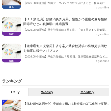
【2026.08.06配信】帝国データバンク長野支店によると、株式会社浅
dgsonline
川薬品（長野市）は7月31日に事業を停止し、自己破産申請の準備に
入った。
【OTC類似薬】鎮痛消炎外用薬、慢性かつ重度の変形性膝
関節症などの負担増に経過措置
【2026.08.05配信】厚生労働省は８月５日、「第４回ＯＴＣ類似薬の
dgsonline
保険給付の見直しの実施に向けた技術的検討会」を開催。「中間とり
まとめ（案）」を提示し了承した。今後、社会保障審議会医療保険部
会等に報告し、令和８年秋頃を目途に結論を得る予定。
【健康増進支援薬局】省令案／受診勧奨後の情報提供回数
を知事に報告／パブコメ
【2026.08.04配信】厚生労働省は７月31日、健康増進支援薬局などに
dgsonline
関する省令案を示し、パブコメを開始した。受診勧奨を行った後に、
当該医療機関や連携機関に対して、利用者の相談内容や薬剤及び医薬
品に関する情報を提供した回数を知事に報告する事項とする。
ランキング
Daily
Weekly
Monthly
1
【日本保険薬局協会】穿刺血を用いる検査薬のOTC化等で要望...