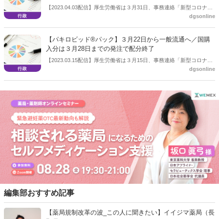
例は令和５年７月31日で終了
【2023.04.03配信】厚生労働省は３月31日、事務連絡「新型コロナウ
dgsonline
イルス感染症の感染症法上の位置づけの変更に伴う新型コロナウイル
ス感染症に係る診療報酬上の臨時的な取扱いについて」を発出した。
調剤報酬関連では、コロナ患者への調剤に関わるものでは「在宅患者
【パキロビッド®パック】３月22日から一般流通へ／国購
緊急訪問薬剤管理指導料１」（500 点）を継続するほか、店頭でのコ
入分は３月28日までの発注で配分終了
ロナ薬調剤では「服薬管理指導料」について2倍とする内容を記載。
【2023.03.15配信】厚生労働省は３月15日、事務連絡「新型コロナウ
また高齢者施設においても「在宅患者緊急訪問薬剤管理指導料１」が
dgsonline
イルス感染症における経口抗ウイルス薬（パキロビッド®パック）の
算定できる内容。加えて、オンライン服薬指導については、いわゆ
薬価収載に伴う医療機関及び薬局への配分等について（その２）（周
る“0410通知”の特例を令和５年７月 31 日をもって終了するとした。
知）」を発出。これまで国による購入・配分としていた同剤について
３月22日から一般流通が開始されることに伴い、国購入分の配分は３
月28日15時までの発注をもって終了とするとしている。
編集部おすすめ記事
【薬局規制改革の波_この人に聞きたい】イイジマ薬局（長