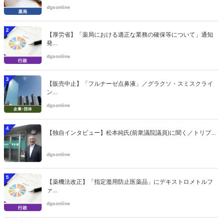
dgsonline
2
【厚労省】「薬局における適正な業務の確保等について」通知
発...
dgsonline
3
【販売中止】「フルナーゼ点鼻液」／グラクソ・スミスクライ
ン...
dgsonline
4
【独自インタビュー】松本純氏(前衆議院議員)に聞く／トリプ...
dgsonline
5
【薬機法改正】「指定濫用防止医薬品」にデキストロメトルフ
ァ...
dgsonline