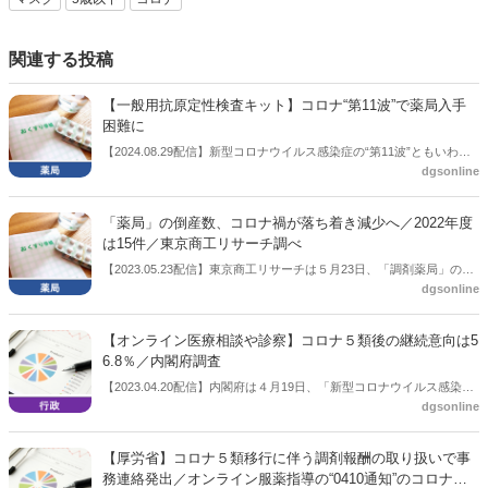
関連する投稿
【一般用抗原定性検査キット】コロナ“第11波”で薬局入手
困難に
【2024.08.29配信】新型コロナウイルス感染症の“第11波”ともいわれ
dgsonline
る感染拡大で、一般用抗原定性検査キットが不足している。日本薬剤
師会は厚生労働省に対し、不足解消に向けた措置を要望した。
「薬局」の倒産数、コロナ禍が落ち着き減少へ／2022年度
は15件／東京商工リサーチ調べ
【2023.05.23配信】東京商工リサーチは５月23日、「調剤薬局」の倒
dgsonline
産件数の調査結果を公表した。コロナ禍で過去最多となる23件を記録
した2021年度からは減少し2022年度は15件だった。同社は「今後はオ
ンライン化で淘汰が加速も」と分析している。
【オンライン医療相談や診察】コロナ５類後の継続意向は5
6.8％／内閣府調査
【2023.04.20配信】内閣府は４月19日、「新型コロナウイルス感染症
dgsonline
の影響下における生活意識・行動の変化に関する調査」を公表した。
これまでにも公表しているもので前回は2022年7月22日の公表。今回
は「オンライン医療相談や診察」のコロナ５類後の継続意向は56.8％
【厚労省】コロナ５類移行に伴う調剤報酬の取り扱いで事
だった。
務連絡発出／オンライン服薬指導の“0410通知”のコロナ特