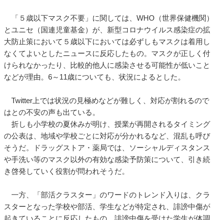
「５歳以下マスク不要」に関しては、WHO（世界保健機関）
とユニセ（国連児童基金）が、新型コロナウイルス感染症の拡
大防止策において５歳以下においては必ずしもマスクは着用し
なくてよいとしたニュースに反応したもの。マスクが正しく付
けられなかったり、比較的他人に感染させる可能性が低いこと
などが理由。6～11歳についても、状況によるとした。
Twitter上では状況の見極めなどが難しく、対応が割れるので
はとの不安の声も出ている。
折しも小学校の夏休みが明け、授業が再開されるタイミング
の公表は、地域や学校ごとに対応が分かれるなど、混乱も呼び
そうだ。ドラッグストア・薬局では、ソーシャルディスタンス
や手洗い等のマスク以外の有効な感染予防策について、引き続
き啓発していく役割が問われそうだ。
一方、「部活クラスター」のワードのトレンド入りは、クラ
スターとなった学校や部活、学生などが特定され、誹謗中傷が
起きていることに反応したもの。誹謗中傷を受けた学生が体調