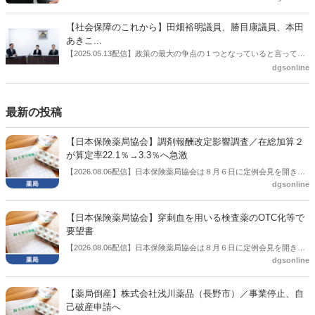
したとした。
に、薬局に関係する調剤報酬改定の部分についてインタビューした。
【社会保障のこれから】田畑裕明議員、勝目康議員、本田
あきこ...
【2025.05.13配信】政策の最大の争点の１つとなっていると言っても
よいのが社会保障のこれからのあり方だ。特に与党では、政府関係者
dgsonline
側の議員も多く、ある意味で決定事項の中でしか意見発信しづらい面
もある。個々の議員はどんなビジョンを描いているのか。本紙では座
談会を開いた。
最新の投稿
【日本保険薬局協会】調剤報酬改定影響調査／在総加算２
が算定率22.1％→3.3％へ急激
【2026.08.06配信】日本保険薬局協会は８月６日に定例会見を開き、
dgsonline
「令和８年度調剤報酬改定に係る保険薬局への影響」の調査結果を公
表した。在宅分野では、在宅薬学総合体制加算2の算定率が22.1％から
3.3％へ大きく低下した。
【日本保険薬局協会】穿刺血を用いる検査薬のOTC化等で
要望書
【2026.08.06配信】日本保険薬局協会は８月６日に定例会見を開き、
dgsonline
「穿刺血を用いる検査薬のOTC化等に関する要望書」を厚生労働省 医
薬局長宛に提出したことを説明した。
【薬局倒産】株式会社浅川薬品（長野市）／事業停止、自
己破産申請へ