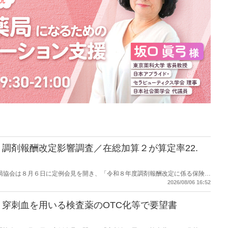
調剤報酬改定影響調査／在総加算２が算定率22.
保険薬局協会は８月６日に定例会見を開き、「令和８年度調剤報酬改定に係る保険薬
た。在宅分野では、在宅薬学総合体制加算2の算定率が22.1％から3.3％へ大
2026/08/06 16:52
穿刺血を用いる検査薬のOTC化等で要望書