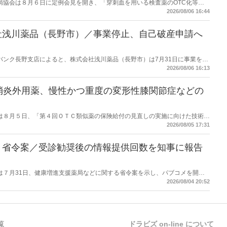
保険薬局協会は８月６日に定例会見を開き、「穿刺血を用いる検査薬のOTC化等に
薬局長宛に提出したことを説明した。
2026/08/06 16:44
社浅川薬品（長野市）／事業停止、自己破産申請へ
データバンク長野支店によると、株式会社浅川薬品（長野市）は7月31日に事業を停
った。
2026/08/06 16:13
消炎外用薬、慢性かつ重度の変形性膝関節症などの
労働省は８月５日、「第４回ＯＴＣ類似薬の保険給付の見直しの実施に向けた技術的
とめ（案）」を提示し了承した。今後、社会保障審議会医療保険部会等に報告
2026/08/05 17:31
を得る予定。
】省令案／受診勧奨後の情報提供回数を知事に報告
労働省は７月31日、健康増進支援薬局などに関する省令案を示し、パブコメを開始
当該医療機関や連携機関に対して、利用者の相談内容や薬剤及び医薬品に関す
2026/08/04 20:52
報告する事項とする。
覧
ドラビズ on-line について