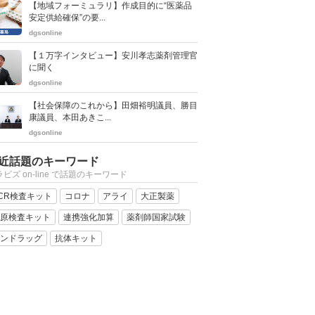
【地域フォーミュラリ】作成目的に“医薬品
安定供給確保”の要...
dgsonline
【１万字インタビュー】安川孝志薬剤管理官
に聞く
dgsonline
【社会保障のこれから】田畑裕明議員、勝目
康議員、本田あきこ...
dgsonline
近話題のキーワード
ビズ on-line で話題のキーワード
CR検査キット
コロナ
アライ
大正製薬
原検査キット
連携強化加算
薬剤師国家試験
ンドラッグ
抗体キット