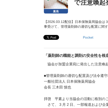
で注意喚起
【2026.03.12配信】日本保険薬局協
事受けて、管理薬剤師の適切な配置に関す
Pocket
「薬剤師の職能と調剤の安全性を根
協会が加盟企業宛に発出した注意喚起
■管理薬剤師の適切な配置及び法令遵
一般社団法人 日本保険薬局協会
会長 三木田 慎也
拝啓 平素より当協会の活動に格別の
さて、 3 月 2 日、一部報道および