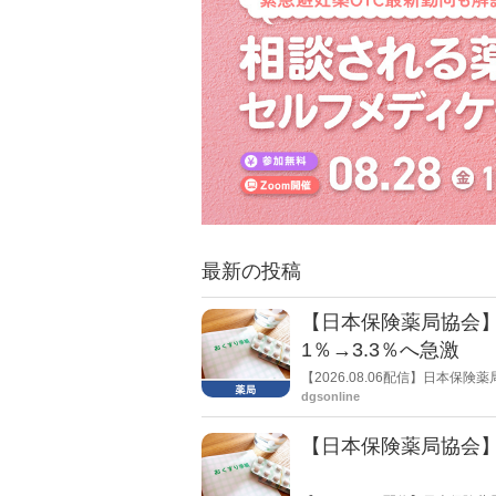
最新の投稿
【日本保険薬局協会】
1％→3.3％へ急激
【2026.08.06配信】日本
局への影響」の調査結果を公表し
dgsonline
きく低下した。
【日本保険薬局協会】