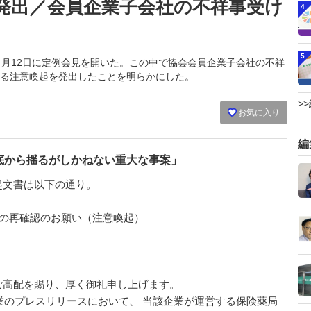
発出／会員企業子会社の不祥事受け
4
5
会は３月12日に定例会見を開いた。この中で協会会員企業子会社の不祥
る注意喚起を発出したことを明らかにした。
>
お気に入り
編
底から揺るがしかねない重大な事案」
文書は以下の通り。
守の再確認のお願い（注意喚起）
ご高配を賜り、厚く御礼申し上げます。
企業のプレスリリースにおいて、 当該企業が運営する保険薬局