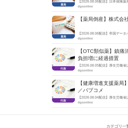
【2026.08.06配信】日本
関する要望書」を厚生労働省 医
dgsonline
【薬局倒産】株式会
【2026.08.06配信】帝国
止し、自己破産申請の準備に入
dgsonline
【OTC類似薬】鎮痛
負担増に経過措置
【2026.08.05配信】厚生
検討会」を開催。「中間とりま
dgsonline
し、令和８年秋頃を目途に結論
【健康増進支援薬局
／パブコメ
【2026.08.04配信】厚生
した。受診勧奨を行った後に、
dgsonline
る情報を提供した回数を知事に
カテゴリ一