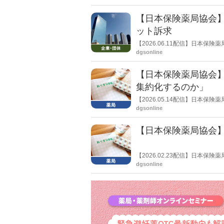
【日本保険薬局協会
ット訴求
【2026.06.11配信】日本
を作成したことを報告。協会正
dgsonline
【日本保険薬局協会
集約化するのか」
【2026.05.14配信】日本
（財政審）から薬局の大規模化
dgsonline
化・集約化するのか」との疑問
すべき」との考えを示した。
【日本保険薬局協会
【2026.02.23配信】日本
望書」を公表、説明した。「集
dgsonline
地依存減算」の導入に対し、「