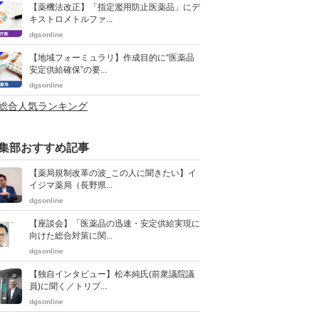
【薬機法改正】「指定濫用防止医薬品」にデ
キストロメトルファ...
dgsonline
【地域フォーミュラリ】作成目的に“医薬品
安定供給確保”の要...
dgsonline
>総合人気ランキング
集部おすすめ記事
【薬局規制改革の波_この人に聞きたい】イ
イジマ薬局（長野県...
dgsonline
【座談会】「医薬品の迅速・安定供給実現に
向けた総合対策に関...
dgsonline
【独自インタビュー】松本純氏(前衆議院議
員)に聞く／トリプ...
dgsonline