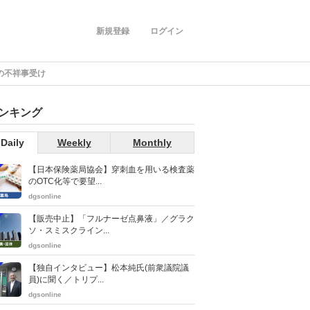
新規登録
ログイン
の不祥事受け
ンキング
Daily
Weekly
Monthly
【日本保険薬局協会】穿刺血を用いる検査薬
のOTC化等で要望...
dgsonline
【販売中止】「フルナーゼ点鼻液」／グラク
ソ・スミスクライン...
dgsonline
【独自インタビュー】松本純氏(前衆議院議
員)に聞く／トリプ...
dgsonline