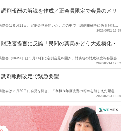
】調剤報酬の解説を作成／正会員限定で会員のメリ
保険薬局協会は６月11日、定例会見を開いた。この中で「調剤報酬等に係る解説」
会員限定への提供とすることで、協会会員のメリットも訴求したい考え。
2026/06/11 16:39
】財政審提言に反論「民間の薬局をどう大規模化・
保険薬局協会（NPhA）は５月14日に定例会見を開き、財務省の財政制度等審議会
・集約化などが提言されていることに反論した。「民間の薬局をどう大規模
2026/05/14 17:52
を呈した上で、「規模の大小や立地ではなく役割や機能、アウトプットで評価
】調剤報酬改定で緊急要望
保険薬局協会は２月20日に会見を開き、「令和８年度改定の答申を踏まえた緊急要
中率カウント変更」に対して激変緩和措置を強く要望。また、「門前薬局等立
2026/02/23 15:50
断固反対」としている。