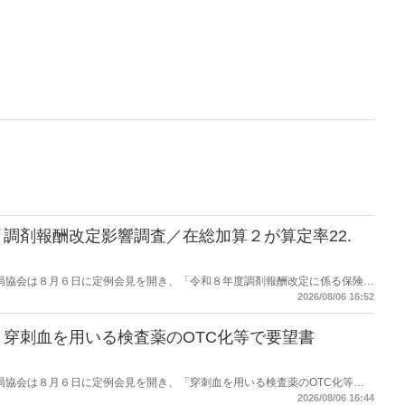
調剤報酬改定影響調査／在総加算２が算定率22.
保険薬局協会は８月６日に定例会見を開き、「令和８年度調剤報酬改定に係る保険薬
た。在宅分野では、在宅薬学総合体制加算2の算定率が22.1％から3.3％へ大
2026/08/06 16:52
穿刺血を用いる検査薬のOTC化等で要望書
保険薬局協会は８月６日に定例会見を開き、「穿刺血を用いる検査薬のOTC化等に
薬局長宛に提出したことを説明した。
2026/08/06 16:44