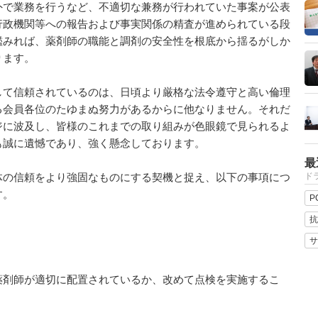
外で業務を行うなど、不適切な兼務が行われていた事案が公表
行政機関等への報告および事実関係の精査が進められている段
鑑みれば、薬剤師の職能と調剤の安全性を根底から揺るがしか
ります。
て信頼されているのは、日頃より厳格な法令遵守と高い倫理
る会員各位のたゆまぬ努力があるからに他なりません。それだ
ジに波及し、皆様のこれまでの取り組みが色眼鏡で見られるよ
も誠に遺憾であり、強く懸念しております。
最
の信頼をより強固なものにする契機と捉え、以下の事項につ
ドラ
す。
P
抗
サ
剤師が適切に配置されているか、改めて点検を実施するこ