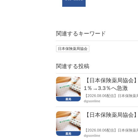
関連するキーワード
日本保険薬局協会
関連する投稿
【日本保険薬局協会】
1％→3.3％へ急激
【2026.08.06配信】日本
局への影響」の調査結果を公表し
dgsonline
きく低下した。
【日本保険薬局協会】
【2026.08.06配信】日本
関する要望書」を厚生労働省 医
dgsonline