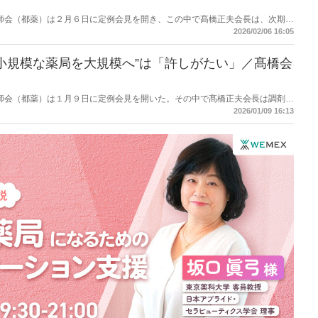
都薬剤師会（都薬）は２月６日に定例会見を開き、この中で髙橋正夫会長は、次期調
る短冊へ向けた厚労省中医協の議論に対して、「算定がなければやっていない
2026/02/06 16:05
のは今でも少し残念」と話した。
小規模な薬局を大規模へ”は「許しがたい」／髙橋会
都薬剤師会（都薬）は１月９日に定例会見を開いた。その中で髙橋正夫会長は調剤報
薬局を大規模へといった方向については「許しがたいという感覚を持ってい
2026/01/09 16:13