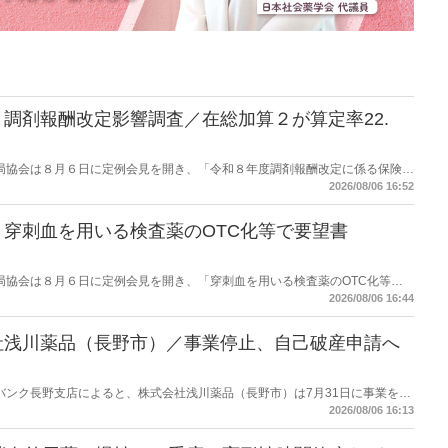
調剤報酬改定影響調査／在総加算２が算定率22.
保険薬局協会は８月６日に定例会見を開き、「令和８年度調剤報酬改定に係る保険薬
た。在宅分野では、在宅薬学総合体制加算2の算定率が22.1％から3.3％へ大
2026/08/06 16:52
穿刺血を用いる検査薬のOTC化等で要望書
保険薬局協会は８月６日に定例会見を開き、「穿刺血を用いる検査薬のOTC化等に
薬局長宛に提出したことを説明した。
2026/08/06 16:44
社浅川薬品（長野市）／事業停止、自己破産申請へ
データバンク長野支店によると、株式会社浅川薬品（長野市）は7月31日に事業を停
った。
2026/08/06 16:13