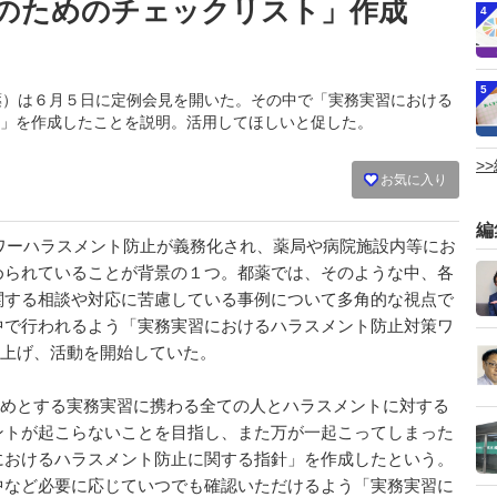
のためのチェックリスト」作成
4
5
会（都薬）は６月５日に定例会見を開いた。その中で「実務実習における
」を作成したことを説明。活用してほしいと促した。
>
お気に入り
編
ワーハラスメント防止が義務化され、薬局や病院施設内等にお
められていることが背景の１つ。都薬では、そのような中、各
関する相談や対応に苦慮している事例について多角的な視点で
中で行われるよう「実務実習におけるハラスメント防止対策ワ
ち上げ、活動を開始していた。
めとする実務実習に携わる全ての人とハラスメントに対する
ントが起こらないことを目指し、また万が一起こってしまった
におけるハラスメント防止に関する指針」を作成したという。
など必要に応じていつでも確認いただけるよう「実務実習に