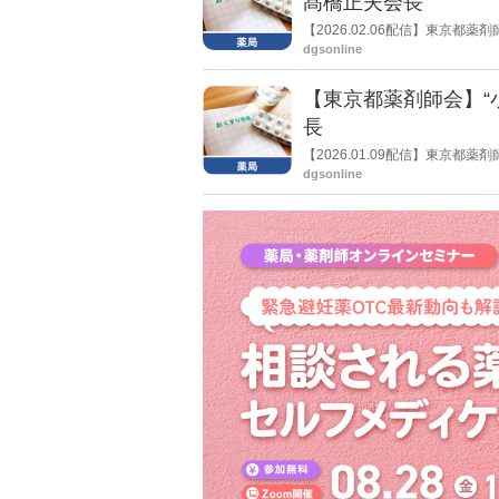
髙橋正夫会長
【2026.02.06配信】東京
剤報酬改定の個別項目、いわゆ
dgsonline
というふうに言われてしまった
【東京都薬剤師会】“
長
【2026.01.09配信】東京
酬改定の議論に触れ、小規模な
dgsonline
る」と憤りを示した。