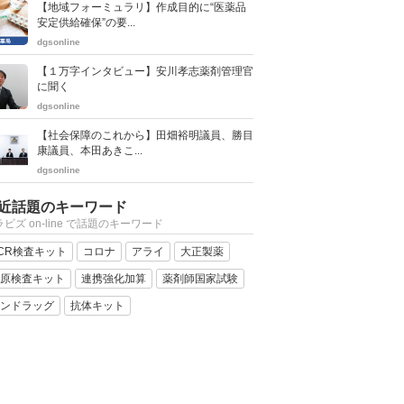
【地域フォーミュラリ】作成目的に“医薬品
安定供給確保”の要...
dgsonline
【１万字インタビュー】安川孝志薬剤管理官
に聞く
dgsonline
【社会保障のこれから】田畑裕明議員、勝目
康議員、本田あきこ...
dgsonline
近話題のキーワード
ビズ on-line で話題のキーワード
CR検査キット
コロナ
アライ
大正製薬
原検査キット
連携強化加算
薬剤師国家試験
ンドラッグ
抗体キット