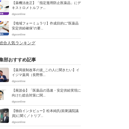
【薬機法改正】「指定濫用防止医薬品」にデ
キストロメトルファ...
dgsonline
【地域フォーミュラリ】作成目的に“医薬品
安定供給確保”の要...
dgsonline
>総合人気ランキング
集部おすすめ記事
【薬局規制改革の波_この人に聞きたい】イ
イジマ薬局（長野県...
dgsonline
【座談会】「医薬品の迅速・安定供給実現に
向けた総合対策に関...
dgsonline
【独自インタビュー】松本純氏(前衆議院議
員)に聞く／トリプ...
dgsonline