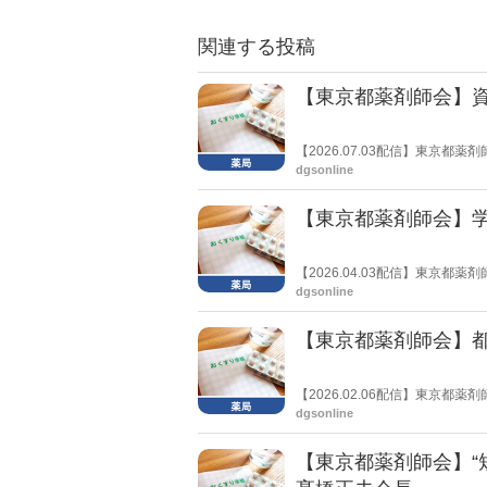
関連する投稿
【東京都薬剤師会】資
【2026.07.03配信】東京
実態調査」の集計結果を公表し
dgsonline
【東京都薬剤師会】
【2026.04.03配信】東京
材を作成したことを報告した。
dgsonline
【東京都薬剤師会】都
【2026.02.06配信】東京
剤報酬改定の個別項目、いわゆ
dgsonline
なりかねないとの危惧を示した
【東京都薬剤師会】“