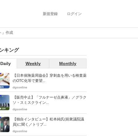
新規登録
ログイン
ト」作成
ンキング
Daily
Weekly
Monthly
【日本保険薬局協会】穿刺血を用いる検査薬
のOTC化等で要望...
dgsonline
【販売中止】「フルナーゼ点鼻液」／グラク
ソ・スミスクライン...
dgsonline
【独自インタビュー】松本純氏(前衆議院議
員)に聞く／トリプ...
dgsonline