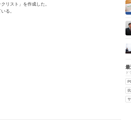
ックリスト」を作成した。
ている。
最
ドラ
P
抗
サ