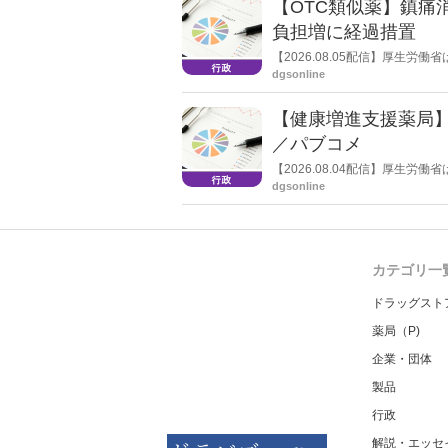
【OTC類似薬】鎮痛
負担増に経過措置
【2026.08.05配信】厚生
検討会」を開催。「中間とりま
dgsonline
し、令和８年秋頃を目途に結論
【健康増進支援薬局
／パブコメ
【2026.08.04配信】厚生
した。受診勧奨を行った後に、
dgsonline
る情報を提供した回数を知事に
カテゴリ一
ドラッグスト
薬局（P)
企業・団体
製品
行政
解説・エッセ