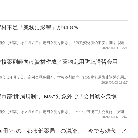
材不足「業務に影響」が94.8％
都薬剤師会（都薬）は７月３日に定例会見を開き、「調剤資材供給不安に関する緊急
た。
2026/07/03 16:21
学校薬剤師向け資材作成／薬物乱用防止講習会用
都薬剤師会は４月３日、定例会見を開き、学校薬剤師向けに薬物乱用防止講習会用資
2026/04/03 16:17
市部“開局規制”、M&A対象外で「会員減を危惧」
都薬剤師会（都薬）は２月６日に定例会見を開き、この中で髙橋正夫会長は、次期調
る短冊において都市部の開局規制と受け取れる項目に関して触れ、会員減少に
2026/02/06 16:47
。
短冊”への「都市部薬局」の議論、「今でも残念」／