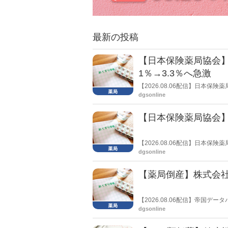
最新の投稿
【日本保険薬局協会】
1％→3.3％へ急激
【2026.08.06配信】日本
局への影響」の調査結果を公表し
dgsonline
きく低下した。
【日本保険薬局協会】
【2026.08.06配信】日本
関する要望書」を厚生労働省 医
dgsonline
【薬局倒産】株式会
【2026.08.06配信】帝国
止し、自己破産申請の準備に入
dgsonline