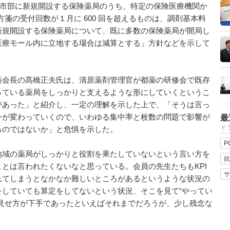
都市部に新規開設する保険薬局のうち、特定の保険医療機関か
方箋の受付回数が１月に 600 回を超えるものは、調剤基本料
新規開設する保険薬局について、既に多数の保険薬局が開局し
医療モール内に立地する場合は減算とする」方針などを示して
会長の髙橋正夫氏は、清原薬剤管理官が都薬の研修会で既存
っている薬局をしっかりと支えるような形にしていくというこ
があった」と紹介し、一定の理解を示した上で、「そうは言っ
ンが変わっていくので、いわゆる集中率と枚数の問題で影響が
最
ドラ
るのではないか」と危惧を示した。
P
域の薬局がしっかりと役割を果たしていないという言い方を
抗
とは言われたくないなと思っている。会員の先生たちもKPI
サ
れてしまうとなかなか難しいところがあるというような状況の
をしていても算定をしてないという状況、そこを見て“やってい
。見せ方が下手であったといえばそれまでだろうが、少し残念な