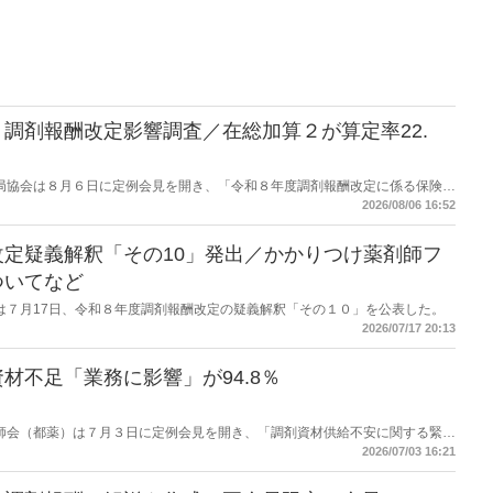
調剤報酬改定影響調査／在総加算２が算定率22.
保険薬局協会は８月６日に定例会見を開き、「令和８年度調剤報酬改定に係る保険薬
た。在宅分野では、在宅薬学総合体制加算2の算定率が22.1％から3.3％へ大
2026/08/06 16:52
定疑義解釈「その10」発出／かかりつけ薬剤師フ
ついてなど
労働省は７月17日、令和８年度調剤報酬改定の疑義解釈「その１０」を公表した。
2026/07/17 20:13
材不足「業務に影響」が94.8％
都薬剤師会（都薬）は７月３日に定例会見を開き、「調剤資材供給不安に関する緊急
た。
2026/07/03 16:21