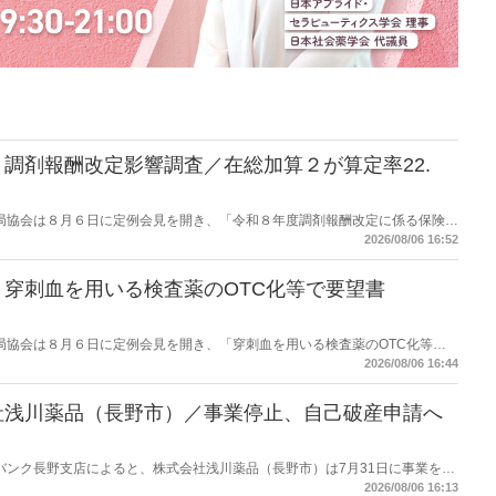
調剤報酬改定影響調査／在総加算２が算定率22.
保険薬局協会は８月６日に定例会見を開き、「令和８年度調剤報酬改定に係る保険薬
た。在宅分野では、在宅薬学総合体制加算2の算定率が22.1％から3.3％へ大
2026/08/06 16:52
穿刺血を用いる検査薬のOTC化等で要望書
保険薬局協会は８月６日に定例会見を開き、「穿刺血を用いる検査薬のOTC化等に
薬局長宛に提出したことを説明した。
2026/08/06 16:44
社浅川薬品（長野市）／事業停止、自己破産申請へ
データバンク長野支店によると、株式会社浅川薬品（長野市）は7月31日に事業を停
った。
2026/08/06 16:13