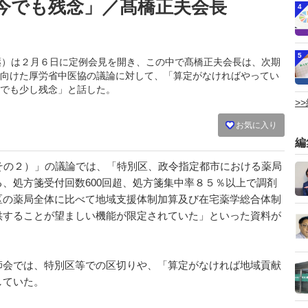
今でも残念」／髙橋正夫会長
4
5
会（都薬）は２月６日に定例会見を開き、この中で髙橋正夫会長は、次期
向けた厚労省中医協の議論に対して、「算定がなければやってい
でも少し残念」と話した。
>
お気に入り
編
その２）」の議論では、「特別区、政令指定都市における薬局
、処方箋受付回数600回超、処方箋集中率８５％以上で調剤
区の薬局全体に比べて地域支援体制加算及び在宅薬学総合体制
供することが望ましい機能が限定されていた」といった資料が
会では、特別区等での区切りや、「算定がなければ地域貢献
していた。