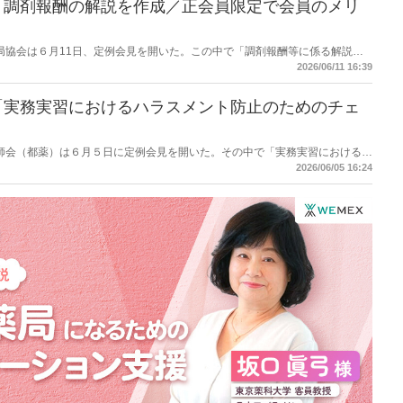
】調剤報酬の解説を作成／正会員限定で会員のメリ
保険薬局協会は６月11日、定例会見を開いた。この中で「調剤報酬等に係る解説」
会員限定への提供とすることで、協会会員のメリットも訴求したい考え。
2026/06/11 16:39
「実務実習におけるハラスメント防止のためのチェ
都薬剤師会（都薬）は６月５日に定例会見を開いた。その中で「実務実習におけるハ
クリスト」を作成したことを説明。活用してほしいと促した。
2026/06/05 16:24