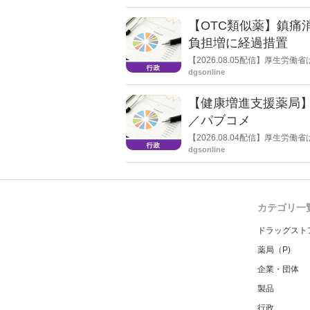
【OTC類似薬】鎮痛
負担増に経過措置
【2026.08.05配信】厚生
検討会」を開催。「中間とりま
dgsonline
し、令和８年秋頃を目途に結論
【健康増進支援薬局
／パブコメ
【2026.08.04配信】厚生
した。受診勧奨を行った後に、
dgsonline
る情報を提供した回数を知事に
カテゴリ一
ドラッグスト
薬局（P)
企業・団体
製品
行政