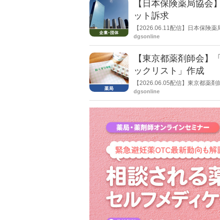
【日本保険薬局協会
ット訴求
【2026.06.11配信】日本
を作成したことを報告。協会正
dgsonline
【東京都薬剤師会】
ックリスト」作成
【2026.06.05配信】東京
ラスメント防止のためのチェッ
dgsonline