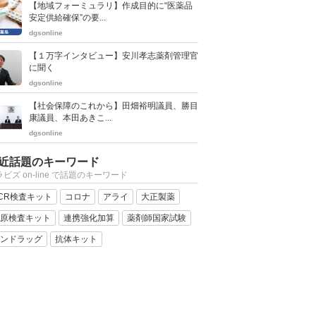
【地域フォーミュラリ】作成目的に“医薬品
安定供給確保”の要...
dgsonline
【１万字インタビュー】安川孝志薬剤管理官
に聞く
dgsonline
【社会保障のこれから】田畑裕明議員、勝目
康議員、本田あきこ...
dgsonline
近話題のキーワード
ビズ on-line で話題のキーワード
CR検査キット
コロナ
アライ
大正製薬
原検査キット
連携強化加算
薬剤師国家試験
ンドラッグ
抗体キット