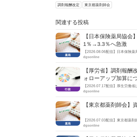
調剤報酬改定
東京都薬剤師会
関連する投稿
【日本保険薬局協会】
1％→3.3％へ急激
【2026.08.06配信】日本
局への影響」の調査結果を公表し
dgsonline
きく低下した。
【厚労省】調剤報酬改
ォローアップ加算に
【2026.07.17配信】厚生
dgsonline
【東京都薬剤師会】資
【2026.07.03配信】東京
実態調査」の集計結果を公表し
dgsonline