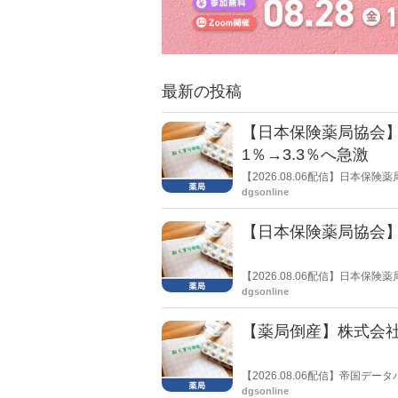
最新の投稿
【日本保険薬局協会】
1％→3.3％へ急激
【2026.08.06配信】日本
局への影響」の調査結果を公表し
dgsonline
きく低下した。
【日本保険薬局協会】
【2026.08.06配信】日本
関する要望書」を厚生労働省 医
dgsonline
【薬局倒産】株式会
【2026.08.06配信】帝国
止し、自己破産申請の準備に入
dgsonline