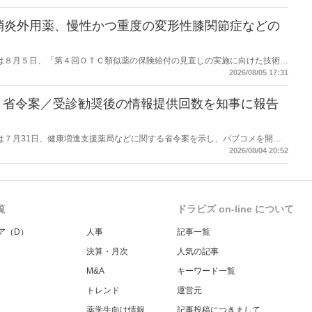
消炎外用薬、慢性かつ重度の変形性膝関節症などの
労働省は８月５日、「第４回ＯＴＣ類似薬の保険給付の見直しの実施に向けた技術的
とめ（案）」を提示し了承した。今後、社会保障審議会医療保険部会等に報告
2026/08/05 17:31
を得る予定。
】省令案／受診勧奨後の情報提供回数を知事に報告
労働省は７月31日、健康増進支援薬局などに関する省令案を示し、パブコメを開始
当該医療機関や連携機関に対して、利用者の相談内容や薬剤及び医薬品に関す
2026/08/04 20:52
報告する事項とする。
覧
ドラビズ on-line について
ア（D）
人事
記事一覧
決算・月次
人気の記事
M&A
キーワード一覧
トレンド
運営元
薬学生向け情報
記事投稿につきまして