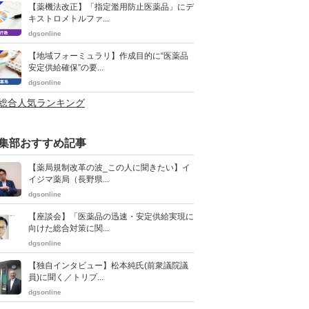
【薬機法改正】「指定濫用防止医薬品」にデ
キストロメトルファ...
dgsonline
【地域フォーミュラリ】作成目的に“医薬品
安定供給確保”の要...
dgsonline
>総合人気ランキング
集部おすすめ記事
【薬局規制改革の波_この人に聞きたい】イ
イジマ薬局（長野県...
dgsonline
【座談会】「医薬品の迅速・安定供給実現に
向けた総合対策に関...
dgsonline
【独自インタビュー】松本純氏(前衆議院議
員)に聞く／トリプ...
dgsonline