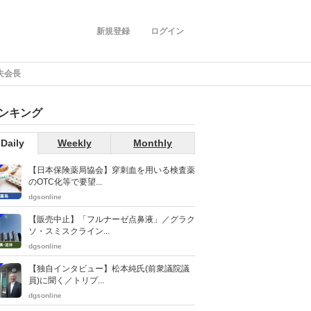
新規登録
ログイン
夫会長
ンキング
Daily
Weekly
Monthly
【日本保険薬局協会】穿刺血を用いる検査薬
のOTC化等で要望...
dgsonline
【販売中止】「フルナーゼ点鼻液」／グラク
ソ・スミスクライン...
dgsonline
【独自インタビュー】松本純氏(前衆議院議
員)に聞く／トリプ...
dgsonline