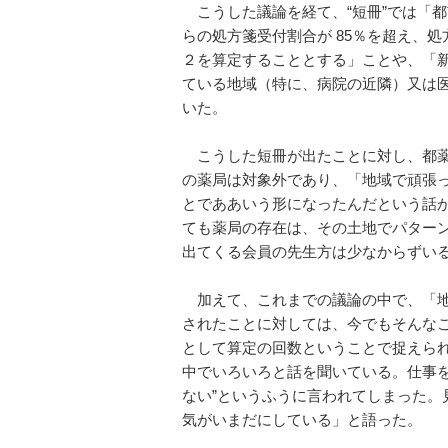
こうした議論を経て、“短冊”では「
らの処方箋受付割合が 85％を超え、処
２を算定することとする」ことや、「
ている地域（特に、病院の近隣）又は
いた。
こうした短冊が出たことに対し、都薬
の薬局は対象外であり、「地域で頑張
とでああいう形になったんだという話
ても薬局の存在は、その土地でパター
出てくる会員の先生方は少なからずい
加えて、これまでの議論の中で、「地
されたことに対しては、今でもそんなこ
として算定の回数ということで捉えら
中でいろいろと話を聞いている。仕事
ない”というふうに言われてしまった
気がいまだにしている」と語った。