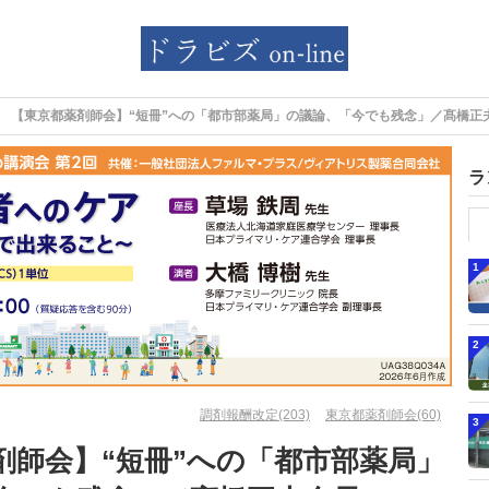
【東京都薬剤師会】“短冊”への「都市部薬局」の議論、「今でも残念」／髙橋正
ラ
1
2
調剤報酬改定(203)
東京都薬剤師会(60)
3
剤師会】“短冊”への「都市部薬局」