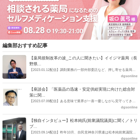
編集部おすすめ記事
【薬局規制改革の波_この人に聞きたい】イイジマ薬局（長
野県...
【2023.01.12配信】調剤業務の一部外部委託など、押し寄せる薬局業
界への規制改革の波。この規制改革の波を薬局業界はどう受け止めた
dgsonline
らいいのか。薬局業界関係者の中にも迷いがある人も少なくないので
はないだろうか。本紙ではこうした問題について、厚労省「薬局薬剤
【座談会】「医薬品の迅速・安定供給実現に向けた総合対
師の業務及び薬局の機能に関するワーキンググループ」に参考人とし
策に関...
ても出席していたイイジマ薬局（長野県上田市）開設者である飯島裕
【2023.07.09配信】ある意味で業界が一喜一憂しながら見守ってきた
也氏に聞いた。
厚労省「医薬品の迅速・安定供給実現に向けた総合対策に関する有識
dgsonline
者検討会」。10カ月にわたり13回の会議が開催され、６月12日に報告
書がとりまとめられた。ドラビズon-lineでは検討会を総括する目的で
【独自インタビュー】松本純氏(前衆議院議員)に聞く／トリ
厚労省医政局医薬産業振興・医療情報企画課長（医薬産業振興・医療
プ...
情報企画課セルフケア・セルフメディケーション推進室長併任）安藤
【2023.09.14配信】昨年10月、自民党神奈川県連は松本純前衆議院議
公一氏や青山学院大学名誉教授の三村優美子氏、 日本保険薬局協会医
員を「自民党神奈川1区」（横浜市中区・磯子区・金沢区）の支部長
dgsonline