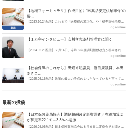
薬品流通・ＯＴＣ検討委員会副委員長の原靖明氏を交えた座談会を実
に選出した。「1区支部長」は、次期衆院選挙で神奈川1区自民党公認
施した。
候補の前提となるもの。薬剤師に関わる政策に広く・深く関わってき
【地域フォーミュラリ】作成目的に“医薬品安定供給確保”の
た同氏の復活に向けた薬剤師業界の期待には熱いものがある。不透明
要...
感の払拭できない医療・介護・障害者サービスのトリプル改定等へ
【2023.10.24配信】これまで「医療費の適正化」や「標準薬物治療の
の、薬剤師業界の強い危機感の裏返しといってもいいだろう。本稿で
推進」などが目的とされることが多かった地域フォーミュラリの作
dgsonline
は松本氏にインタビューした。
成。ここに、明らかにもう１つの理由が追加されるようになってき
た。医薬品の安定供給確保だ。10月22日に開かれた「日本フォーミュ
【１万字インタビュー】安川孝志薬剤管理官に聞く
ラリ学会学術総会」で一般演題発表した飯田下伊那薬剤師会（長野県
飯田市）は、会員薬局から安定供給確保への強い要望があったことを
【2024.02.26配信】２月14日、令和６年度調剤報酬改定が答申され
受け、安定供給確保が見込めるPPI３成分について銘柄を含めて選定
た。本紙では、厚生労働省保険局医療課・薬剤管理官の安川孝志氏
dgsonline
したとした。
に、薬局に関係する調剤報酬改定の部分についてインタビューした。
【社会保障のこれから】田畑裕明議員、勝目康議員、本田
あきこ...
【2025.05.13配信】政策の最大の争点の１つとなっていると言っても
よいのが社会保障のこれからのあり方だ。特に与党では、政府関係者
dgsonline
側の議員も多く、ある意味で決定事項の中でしか意見発信しづらい面
もある。個々の議員はどんなビジョンを描いているのか。本紙では座
談会を開いた。
最新の投稿
【日本保険薬局協会】調剤報酬改定影響調査／在総加算２
が算定率22.1％→3.3％へ急激
【2026.08.06配信】日本保険薬局協会は８月６日に定例会見を開き、