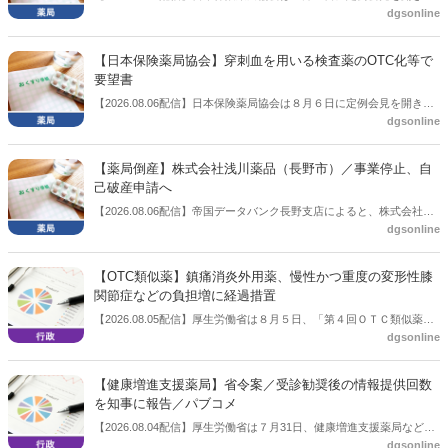
dgsonline
「令和８年度調剤報酬改定に係る保険薬局への影響」の調査結果を公
表した。在宅分野では、在宅薬学総合体制加算2の算定率が22.1％から
3.3％へ大きく低下した。
【日本保険薬局協会】穿刺血を用いる検査薬のOTC化等で
要望書
【2026.08.06配信】日本保険薬局協会は８月６日に定例会見を開き、
dgsonline
「穿刺血を用いる検査薬のOTC化等に関する要望書」を厚生労働省 医
薬局長宛に提出したことを説明した。
【薬局倒産】株式会社浅川薬品（長野市）／事業停止、自
己破産申請へ
【2026.08.06配信】帝国データバンク長野支店によると、株式会社浅
dgsonline
川薬品（長野市）は7月31日に事業を停止し、自己破産申請の準備に
入った。
【OTC類似薬】鎮痛消炎外用薬、慢性かつ重度の変形性膝
関節症などの負担増に経過措置
【2026.08.05配信】厚生労働省は８月５日、「第４回ＯＴＣ類似薬の
dgsonline
保険給付の見直しの実施に向けた技術的検討会」を開催。「中間とり
まとめ（案）」を提示し了承した。今後、社会保障審議会医療保険部
会等に報告し、令和８年秋頃を目途に結論を得る予定。
【健康増進支援薬局】省令案／受診勧奨後の情報提供回数
を知事に報告／パブコメ
【2026.08.04配信】厚生労働省は７月31日、健康増進支援薬局などに
dgsonline
関する省令案を示し、パブコメを開始した。受診勧奨を行った後に、