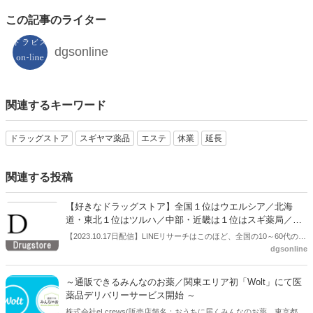
この記事のライター
dgsonline
関連するキーワード
ドラッグストア
スギヤマ薬品
エステ
休業
延長
関連する投稿
【好きなドラッグストア】全国１位はウエルシア／北海
道・東北１位はツルハ／中部・近畿は１位はスギ薬局／九
州・沖縄1位はコスモス薬品／LINEリサーチ
【2023.10.17日配信】LINEリサーチはこのほど、全国の10～60代の男
dgsonline
女を対象に「ドラッグストア」に関する調査を実施した。一番好きな
チェーン店のドラッグストア1位は「ウエルシア」、2位「マツモトキ
ヨシ」、３位「スギ薬局」だった。
～通販できるみんなのお薬／関東エリア初「Wolt」にて医
薬品デリバリーサービス開始 ～
株式会社eLcrews(販売店舗名：おうちに届くみんなのお薬、東京都杉