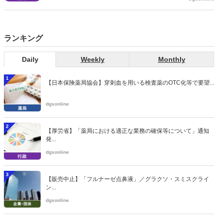
当該医療機関や連携機関に対して、利用者の相談内容や薬剤及び医薬
品に関する情報を提供した回数を知事に報告する事項とする。
ランキング
Daily
Weekly
Monthly
1
【日本保険薬局協会】穿刺血を用いる検査薬のOTC化等で要望...
dgsonline
2
【厚労省】「薬局における適正な業務の確保等について」通知
発...
dgsonline
3
【販売中止】「フルナーゼ点鼻液」／グラクソ・スミスクライ
ン...
dgsonline