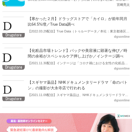
宮﨑亮太
並区、代表取締役社長：牧野孝哉)は、9月1日(木)より東京都杉並区エ
リア(※)を対象に、Wolt Japan株式会社が展開するデリバリーサービ
ス「Wolt(ウォルト)」にて関東エリア初となるOTC医薬品、日用品、
【寒かった２月】ドラッグストアで「カイロ」が前年同月
化粧品等約1500種類のデリバリーを開始します。 《買い物困難者の手
比64.5%増／True Data調べ
助けに》 高齢化に伴い日常の買い物に困難をきたす買い物困難者の増
【2022.03.29配信】True Data（トゥルーデータ／本社：東京都港区、
加が社会問題化しており、それらを解決すべく、今後需要が拡大する
dgsonline
代表取締役社長：米倉裕之氏）は、同社の統計データをもとにドラッ
「即時配達」にて、地域の方への買い物不便を解消し豊かな生活のサ
グストア等における2022年2月の売り上げ伸長カテゴリを発表した。
ポート・セルフメディケーションの推進をサポートしてまいります。
２月は前年同月と比べ、「使い捨てカイロ」など、体が温まる商材の
【化粧品市場トレンド】パックや美容液に顕著な伸び／時
売り上げが伸長したという。
間の余裕がスペシャルケア押し上げか／インテージ調べ
【2021.11.30配信】インテージは「コロナ禍における女性の化粧品購
dgsonline
買行動の変化」のレポートをまとめた。それによると、1～7月の化粧
品市場規模は依然としてコロナ前の水準には戻っていないものの、回
復の兆しがある。また、プラス材料も見受けられた。若年や中年層で
【スギヤマ薬品】NHKドキュメンタリードラマ「命のバト
は、パックや美容液に顕著な伸びがみられた。コロナ禍による時間的
ン」の撮影が大永寺店で行われる
な余裕がスペシャルケアニーズを押し上げた可能性がある。
【2021.11.09配信】スギヤマ薬品は、NHKドキュメンタリードラマ
dgsonline
「命のバトン」の撮影が大永寺店で行われたことをHPで告知した。ド
ラマはBS１（全国）、12月111日総合（中部７県）で放送される。