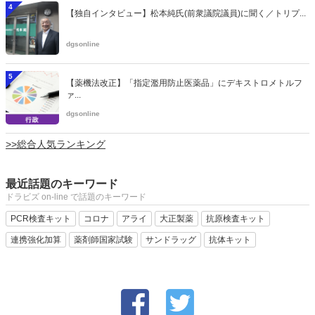
4
【独自インタビュー】松本純氏(前衆議院議員)に聞く／トリプ...
dgsonline
5
【薬機法改正】「指定濫用防止医薬品」にデキストロメトルフ
ァ...
dgsonline
>>総合人気ランキング
最近話題のキーワード
ドラビズ on-line で話題のキーワード
PCR検査キット
コロナ
アライ
大正製薬
抗原検査キット
連携強化加算
薬剤師国家試験
サンドラッグ
抗体キット