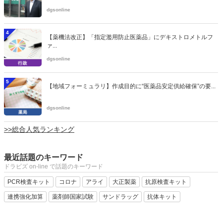
dgsonline
4
【薬機法改正】「指定濫用防止医薬品」にデキストロメトルフ
ァ...
dgsonline
5
【地域フォーミュラリ】作成目的に“医薬品安定供給確保”の要...
dgsonline
>>総合人気ランキング
最近話題のキーワード
ドラビズ on-line で話題のキーワード
PCR検査キット
コロナ
アライ
大正製薬
抗原検査キット
連携強化加算
薬剤師国家試験
サンドラッグ
抗体キット