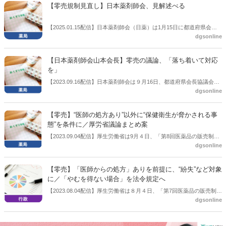
【零売規制見直し】日本薬剤師会、見解述べる
【2025.01.15配信】日本薬剤師会（日薬）は1月15日に都道府県会長
dgsonline
協議会を開催した。この中で出席者から零売規制への日薬の見解を問
う質問が出た。
【日本薬剤師会山本会長】零売の議論、「落ち着いて対応
を」
【2023.09.16配信】日本薬剤師会は９月16日、都道府県会長協議会を
dgsonline
開催した。
【零売】“医師の処方あり”以外に“保健衛生が脅かされる事
態”を条件に／厚労省議論まとめ案
【2023.09.04配信】厚生労働省は9月４日、「第8回医薬品の販売制度
dgsonline
に関する検討会」を開催し、これまでの議論のまとめとして「議論の
まとめについて（案）」を提示した。この中で、「処方箋医薬品以外
の医療用医薬品の販売のあり方」、いわゆる零売については、“医師の
【零売】「医師からの処方」ありを前提に、“紛失”など対象
処方あり”以外に“保健衛生が脅かされる事態”を条件にする方向を示し
に／「やむを得ない場合」を法令規定へ
た。
【2023.08.04配信】厚生労働省は８月４日、「第7回医薬品の販売制度
dgsonline
に関する検討会」を開催し、「処方箋医薬品以外の医療用医薬品の販
売」、いわゆる零売の追加論点を議論した。事務局は資料で、「やむ
を得ない場合」について法令で位置づける方向を示した。やむを得な