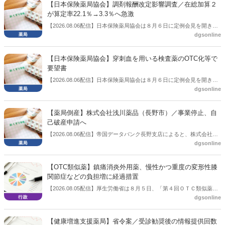
【日本保険薬局協会】調剤報酬改定影響調査／在総加算２
が算定率22.1％→3.3％へ急激
【2026.08.06配信】日本保険薬局協会は８月６日に定例会見を開き、
dgsonline
「令和８年度調剤報酬改定に係る保険薬局への影響」の調査結果を公
表した。在宅分野では、在宅薬学総合体制加算2の算定率が22.1％から
3.3％へ大きく低下した。
【日本保険薬局協会】穿刺血を用いる検査薬のOTC化等で
要望書
【2026.08.06配信】日本保険薬局協会は８月６日に定例会見を開き、
dgsonline
「穿刺血を用いる検査薬のOTC化等に関する要望書」を厚生労働省 医
薬局長宛に提出したことを説明した。
【薬局倒産】株式会社浅川薬品（長野市）／事業停止、自
己破産申請へ
【2026.08.06配信】帝国データバンク長野支店によると、株式会社浅
dgsonline
川薬品（長野市）は7月31日に事業を停止し、自己破産申請の準備に
入った。
【OTC類似薬】鎮痛消炎外用薬、慢性かつ重度の変形性膝
関節症などの負担増に経過措置
【2026.08.05配信】厚生労働省は８月５日、「第４回ＯＴＣ類似薬の
dgsonline
保険給付の見直しの実施に向けた技術的検討会」を開催。「中間とり
まとめ（案）」を提示し了承した。今後、社会保障審議会医療保険部
会等に報告し、令和８年秋頃を目途に結論を得る予定。
【健康増進支援薬局】省令案／受診勧奨後の情報提供回数