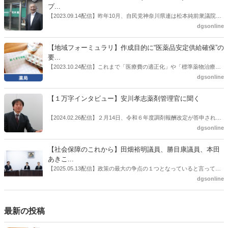
厚労省医政局医薬産業振興・医療情報企画課長（医薬産業振興・医療
プ...
情報企画課セルフケア・セルフメディケーション推進室長併任）安藤
【2023.09.14配信】昨年10月、自民党神奈川県連は松本純前衆議院議
公一氏や青山学院大学名誉教授の三村優美子氏、 日本保険薬局協会医
員を「自民党神奈川1区」（横浜市中区・磯子区・金沢区）の支部長
dgsonline
薬品流通・ＯＴＣ検討委員会副委員長の原靖明氏を交えた座談会を実
に選出した。「1区支部長」は、次期衆院選挙で神奈川1区自民党公認
施した。
候補の前提となるもの。薬剤師に関わる政策に広く・深く関わってき
【地域フォーミュラリ】作成目的に“医薬品安定供給確保”の
た同氏の復活に向けた薬剤師業界の期待には熱いものがある。不透明
要...
感の払拭できない医療・介護・障害者サービスのトリプル改定等へ
【2023.10.24配信】これまで「医療費の適正化」や「標準薬物治療の
の、薬剤師業界の強い危機感の裏返しといってもいいだろう。本稿で
推進」などが目的とされることが多かった地域フォーミュラリの作
dgsonline
は松本氏にインタビューした。
成。ここに、明らかにもう１つの理由が追加されるようになってき
た。医薬品の安定供給確保だ。10月22日に開かれた「日本フォーミュ
【１万字インタビュー】安川孝志薬剤管理官に聞く
ラリ学会学術総会」で一般演題発表した飯田下伊那薬剤師会（長野県
飯田市）は、会員薬局から安定供給確保への強い要望があったことを
【2024.02.26配信】２月14日、令和６年度調剤報酬改定が答申され
受け、安定供給確保が見込めるPPI３成分について銘柄を含めて選定
た。本紙では、厚生労働省保険局医療課・薬剤管理官の安川孝志氏
dgsonline
したとした。
に、薬局に関係する調剤報酬改定の部分についてインタビューした。
【社会保障のこれから】田畑裕明議員、勝目康議員、本田
あきこ...
【2025.05.13配信】政策の最大の争点の１つとなっていると言っても
よいのが社会保障のこれからのあり方だ。特に与党では、政府関係者
dgsonline
側の議員も多く、ある意味で決定事項の中でしか意見発信しづらい面
もある。個々の議員はどんなビジョンを描いているのか。本紙では座
談会を開いた。
最新の投稿