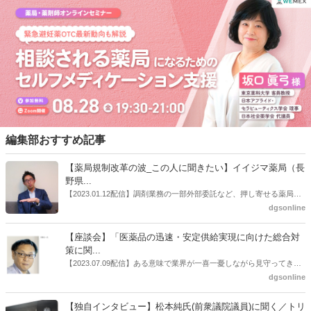
い場合については、「①医師に処方され服用している医療用医薬品が
不測の事態で患者の手元にない状況となり、かつ、診療を受けられな
い場合」であり、かつ、「②一般用医薬品で代用できない、もしく
は、代用可能と代用可能と考えられる一般用医薬品が容易に入手でき
ない場合（例えば、当該薬局及び近隣の薬局等において在庫がない
等）」を要件とすることを提示した。
編集部おすすめ記事
【薬局規制改革の波_この人に聞きたい】イイジマ薬局（長
野県...
【2023.01.12配信】調剤業務の一部外部委託など、押し寄せる薬局業
界への規制改革の波。この規制改革の波を薬局業界はどう受け止めた
dgsonline
らいいのか。薬局業界関係者の中にも迷いがある人も少なくないので
はないだろうか。本紙ではこうした問題について、厚労省「薬局薬剤
【座談会】「医薬品の迅速・安定供給実現に向けた総合対
師の業務及び薬局の機能に関するワーキンググループ」に参考人とし
策に関...
ても出席していたイイジマ薬局（長野県上田市）開設者である飯島裕
【2023.07.09配信】ある意味で業界が一喜一憂しながら見守ってきた
也氏に聞いた。
厚労省「医薬品の迅速・安定供給実現に向けた総合対策に関する有識
dgsonline
者検討会」。10カ月にわたり13回の会議が開催され、６月12日に報告
書がとりまとめられた。ドラビズon-lineでは検討会を総括する目的で
【独自インタビュー】松本純氏(前衆議院議員)に聞く／トリ