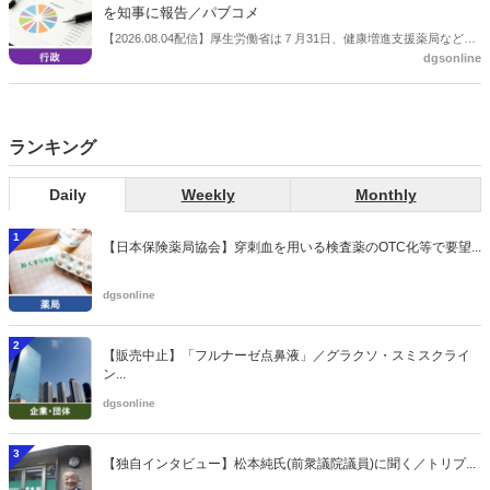
を知事に報告／パブコメ
【2026.08.04配信】厚生労働省は７月31日、健康増進支援薬局などに
dgsonline
関する省令案を示し、パブコメを開始した。受診勧奨を行った後に、
当該医療機関や連携機関に対して、利用者の相談内容や薬剤及び医薬
品に関する情報を提供した回数を知事に報告する事項とする。
ランキング
Daily
Weekly
Monthly
1
【日本保険薬局協会】穿刺血を用いる検査薬のOTC化等で要望...
dgsonline
2
【販売中止】「フルナーゼ点鼻液」／グラクソ・スミスクライ
ン...
dgsonline
3
【独自インタビュー】松本純氏(前衆議院議員)に聞く／トリプ...