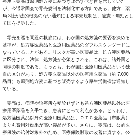
療用医薬品は原則処方箋に基づき販売すべき旨を示していた
が、今通常国会で零売規制を法制化する方針である。他方、薬
局 3社が法的根拠のない通知による零売規制は、違憲・無効とし
て国を提訴した。
零売を巡る問題の根底には、わが国の処方箋の要否を決める
基準が、処方箋医薬品と医療用医薬品のダブルスタンダードに
なっていることがある。リスクが高い医薬品は、処方箋医薬品
に区分され、法律上処方箋が必須とされる。これは、諸外国と
同様の制度である。もっとも、わが国は医療用医薬品という独
自の区分があり、処方箋医薬品以外の医療用医薬品（約 7,000
品目）も原則処方箋に基づき販売するよう厚生労働省は通知し
ている。
零売は、病院や診療所を受診せずとも処方箋医薬品以外の医
療用医薬品を入手でき、患者にとって利点がある。とりわけ、
処方箋医薬品以外の医療用医薬品は、ＯＴＣ医薬品（市販薬）
よりも費用対効果が高い製品が多い。さらに、零売は、公的医
療保険の給付対象外のため、医療保険財政の改善に資する。公