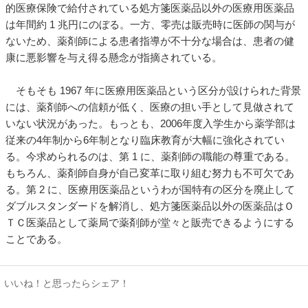
的医療保険で給付されている処方箋医薬品以外の医療用医薬品
は年間約 1 兆円にのぼる。一方、零売は販売時に医師の関与が
ないため、薬剤師による患者指導が不十分な場合は、患者の健
康に悪影響を与え得る懸念が指摘されている。
そもそも 1967 年に医療用医薬品という区分が設けられた背景
には、薬剤師への信頼が低く、医療の担い手として見做されて
いない状況があった。もっとも、2006年度入学生から薬学部は
従来の4年制から6年制となり臨床教育が大幅に強化されてい
る。今求められるのは、第 1 に、薬剤師の職能の尊重である。
もちろん、薬剤師自身が自己変革に取り組む努力も不可欠であ
る。第 2 に、医療用医薬品というわが国特有の区分を廃止して
ダブルスタンダードを解消し、処方箋医薬品以外の医薬品はＯ
ＴＣ医薬品として薬局で薬剤師が堂々と販売できるようにする
ことである。
いいね！と思ったらシェア！