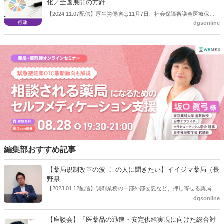
化／全国展開の方針
【2024.11.07配信】厚生労働省は11月7日、社会保障審議会医療保険
dgsonline
部会を開き、マイナンバーカード活用による医療費助成効率化を全国
展開する方針を示した。医療機関・薬局にとっては医療保険の資格情
報及び受給者証情報の手動入力の負荷をセットで削減できるととも
に、医療費助成の資格を有しているかどうかの確認に係る事務負担が
軽減できる。
編集部おすすめ記事
【薬局規制改革の波_この人に聞きたい】イイジマ薬局（長
野県...
【2023.01.12配信】調剤業務の一部外部委託など、押し寄せる薬局業
界への規制改革の波。この規制改革の波を薬局業界はどう受け止めた
dgsonline
らいいのか。薬局業界関係者の中にも迷いがある人も少なくないので
はないだろうか。本紙ではこうした問題について、厚労省「薬局薬剤
【座談会】「医薬品の迅速・安定供給実現に向けた総合対