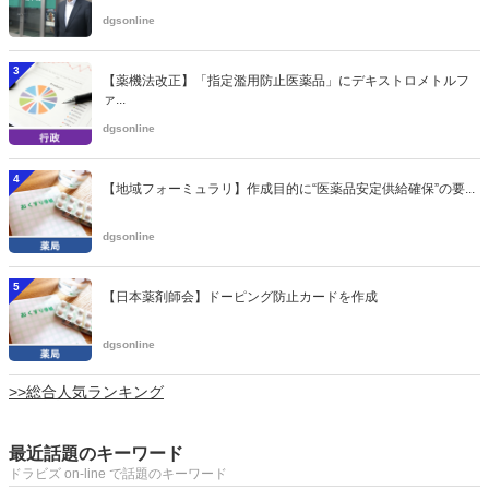
dgsonline
3
【薬機法改正】「指定濫用防止医薬品」にデキストロメトルフ
ァ...
dgsonline
4
【地域フォーミュラリ】作成目的に“医薬品安定供給確保”の要...
dgsonline
5
【日本薬剤師会】ドーピング防止カードを作成
dgsonline
>>総合人気ランキング
最近話題のキーワード
ドラビズ on-line で話題のキーワード