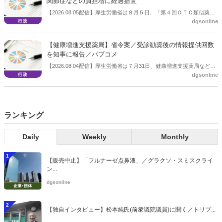
関節症などの負担増に経過措置
【2026.08.05配信】厚生労働省は８月５日、「第４回ＯＴＣ類似薬の
dgsonline
保険給付の見直しの実施に向けた技術的検討会」を開催。「中間とり
まとめ（案）」を提示し了承した。今後、社会保障審議会医療保険部
会等に報告し、令和８年秋頃を目途に結論を得る予定。
【健康増進支援薬局】省令案／受診勧奨後の情報提供回数
を知事に報告／パブコメ
【2026.08.04配信】厚生労働省は７月31日、健康増進支援薬局などに
dgsonline
関する省令案を示し、パブコメを開始した。受診勧奨を行った後に、
当該医療機関や連携機関に対して、利用者の相談内容や薬剤及び医薬
品に関する情報を提供した回数を知事に報告する事項とする。
ランキング
Daily
Weekly
Monthly
1
【販売中止】「フルナーゼ点鼻液」／グラクソ・スミスクライ
ン...
dgsonline
2
【独自インタビュー】松本純氏(前衆議院議員)に聞く／トリプ...