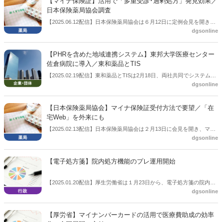
【マイナ保険証】活用で「多重受診･過剰処方」発見効果／
日本保険薬局協会調査
【2025.06.12配信】日本保険薬局協会は６月12日に定例会見を開き、
dgsonline
「保険薬局における医療DX活用と業務貢献等の実態調査」の結果を説
明した。「多重受診･過剰処方」の発見など効果がみられた。
【PHRを含めた地域連携システム】東邦大学医療センター
佐倉病院に導入／東和薬品とTIS
【2025.02.19配信】東和薬品とTISは2月18日、両社共同でシステム
dgsonline
「ヘルスケアパスポート」を邦大学医療センター佐倉病院に導入した
と公表した。同システムはTISが提供しているもので、PHRを含む地
域医療連携システムであり、同社は「外来がん化学療法の副作用症状
【日本保険薬局協会】マイナ保険証受付方法で要望／「在
の報告負担を軽減することで薬局・病院の薬剤師によるタイムリーな
宅Web」を外来にも
連携と患者さんに寄り添ったケアの実現」に資するものとしている。
【2025.02.13配信】日本保険薬局協会は２月13日に会見を開き、マイ
dgsonline
ナ保険証の受付方法についての要望をまとめ、公表した。現在、在宅
医療現場で活用しているWeb方式を通常の外来でも活用できるように
することなどを求めている。
【電子処方箋】院内処方機能のプレ運用開始
【2025.01.20配信】厚生労働省は１月23日から、電子処方箋の院内処
dgsonline
方登録機能のプレ運用を開始する。
【厚労省】マイナンバーカードの活用で医療費助成の効率