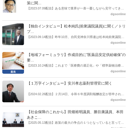
師の業務及び薬局の機能に関するワーキンググループ」に参考人とし
策に関...
ても出席していたイイジマ薬局（長野県上田市）開設者である飯島裕
【2023.07.09配信】ある意味で業界が一喜一憂しながら見守ってきた
也氏に聞いた。
厚労省「医薬品の迅速・安定供給実現に向けた総合対策に関する有識
dgsonline
者検討会」。10カ月にわたり13回の会議が開催され、６月12日に報告
書がとりまとめられた。ドラビズon-lineでは検討会を総括する目的で
【独自インタビュー】松本純氏(前衆議院議員)に聞く／トリ
厚労省医政局医薬産業振興・医療情報企画課長（医薬産業振興・医療
プ...
情報企画課セルフケア・セルフメディケーション推進室長併任）安藤
【2023.09.14配信】昨年10月、自民党神奈川県連は松本純前衆議院議
公一氏や青山学院大学名誉教授の三村優美子氏、 日本保険薬局協会医
員を「自民党神奈川1区」（横浜市中区・磯子区・金沢区）の支部長
dgsonline
薬品流通・ＯＴＣ検討委員会副委員長の原靖明氏を交えた座談会を実
に選出した。「1区支部長」は、次期衆院選挙で神奈川1区自民党公認
施した。
候補の前提となるもの。薬剤師に関わる政策に広く・深く関わってき
【地域フォーミュラリ】作成目的に“医薬品安定供給確保”の
た同氏の復活に向けた薬剤師業界の期待には熱いものがある。不透明
要...
感の払拭できない医療・介護・障害者サービスのトリプル改定等へ
【2023.10.24配信】これまで「医療費の適正化」や「標準薬物治療の
の、薬剤師業界の強い危機感の裏返しといってもいいだろう。本稿で
推進」などが目的とされることが多かった地域フォーミュラリの作
dgsonline
は松本氏にインタビューした。
成。ここに、明らかにもう１つの理由が追加されるようになってき
た。医薬品の安定供給確保だ。10月22日に開かれた「日本フォーミュ
【１万字インタビュー】安川孝志薬剤管理官に聞く
ラリ学会学術総会」で一般演題発表した飯田下伊那薬剤師会（長野県
飯田市）は、会員薬局から安定供給確保への強い要望があったことを
【2024.02.26配信】２月14日、令和６年度調剤報酬改定が答申され
受け、安定供給確保が見込めるPPI３成分について銘柄を含めて選定
た。本紙では、厚生労働省保険局医療課・薬剤管理官の安川孝志氏
dgsonline
したとした。
に、薬局に関係する調剤報酬改定の部分についてインタビューした。
【社会保障のこれから】田畑裕明議員、勝目康議員、本田
あきこ...
【2025.05.13配信】政策の最大の争点の１つとなっていると言っても
よいのが社会保障のこれからのあり方だ。特に与党では、政府関係者