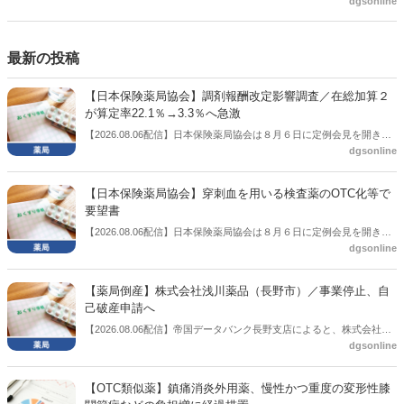
dgsonline
側の議員も多く、ある意味で決定事項の中でしか意見発信しづらい面
もある。個々の議員はどんなビジョンを描いているのか。本紙では座
談会を開いた。
最新の投稿
【日本保険薬局協会】調剤報酬改定影響調査／在総加算２
が算定率22.1％→3.3％へ急激
【2026.08.06配信】日本保険薬局協会は８月６日に定例会見を開き、
dgsonline
「令和８年度調剤報酬改定に係る保険薬局への影響」の調査結果を公
表した。在宅分野では、在宅薬学総合体制加算2の算定率が22.1％から
3.3％へ大きく低下した。
【日本保険薬局協会】穿刺血を用いる検査薬のOTC化等で
要望書
【2026.08.06配信】日本保険薬局協会は８月６日に定例会見を開き、
dgsonline
「穿刺血を用いる検査薬のOTC化等に関する要望書」を厚生労働省 医
薬局長宛に提出したことを説明した。
【薬局倒産】株式会社浅川薬品（長野市）／事業停止、自
己破産申請へ
【2026.08.06配信】帝国データバンク長野支店によると、株式会社浅
dgsonline
川薬品（長野市）は7月31日に事業を停止し、自己破産申請の準備に
入った。
【OTC類似薬】鎮痛消炎外用薬、慢性かつ重度の変形性膝