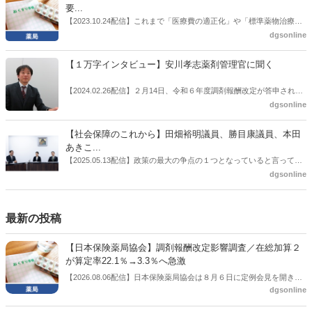
た同氏の復活に向けた薬剤師業界の期待には熱いものがある。不透明
要...
感の払拭できない医療・介護・障害者サービスのトリプル改定等へ
【2023.10.24配信】これまで「医療費の適正化」や「標準薬物治療の
の、薬剤師業界の強い危機感の裏返しといってもいいだろう。本稿で
推進」などが目的とされることが多かった地域フォーミュラリの作
dgsonline
は松本氏にインタビューした。
成。ここに、明らかにもう１つの理由が追加されるようになってき
た。医薬品の安定供給確保だ。10月22日に開かれた「日本フォーミュ
【１万字インタビュー】安川孝志薬剤管理官に聞く
ラリ学会学術総会」で一般演題発表した飯田下伊那薬剤師会（長野県
飯田市）は、会員薬局から安定供給確保への強い要望があったことを
【2024.02.26配信】２月14日、令和６年度調剤報酬改定が答申され
受け、安定供給確保が見込めるPPI３成分について銘柄を含めて選定
た。本紙では、厚生労働省保険局医療課・薬剤管理官の安川孝志氏
dgsonline
したとした。
に、薬局に関係する調剤報酬改定の部分についてインタビューした。
【社会保障のこれから】田畑裕明議員、勝目康議員、本田
あきこ...
【2025.05.13配信】政策の最大の争点の１つとなっていると言っても
よいのが社会保障のこれからのあり方だ。特に与党では、政府関係者
dgsonline
側の議員も多く、ある意味で決定事項の中でしか意見発信しづらい面
もある。個々の議員はどんなビジョンを描いているのか。本紙では座
談会を開いた。
最新の投稿
【日本保険薬局協会】調剤報酬改定影響調査／在総加算２
が算定率22.1％→3.3％へ急激
【2026.08.06配信】日本保険薬局協会は８月６日に定例会見を開き、
dgsonline
「令和８年度調剤報酬改定に係る保険薬局への影響」の調査結果を公
表した。在宅分野では、在宅薬学総合体制加算2の算定率が22.1％から