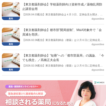
【東京都薬剤師会】学校薬剤師向け資材作成／薬物乱用防
止講習会用
【2026.04.03配信】東京都薬剤師会は４月３日、定例会見を開き、学
dgsonline
校薬剤師向けに薬物乱用防止講習会用資材を作成したことを報告し
た。
【東京都薬剤師会】都市部“開局規制”、M&A対象外で「会
員減を危惧」
【2026.02.06配信】東京都薬剤師会（都薬）は２月６日に定例会見を
dgsonline
開き、この中で髙橋正夫会長は、次期調剤報酬改定の個別項目、いわ
ゆる短冊において都市部の開局規制と受け取れる項目に関して触れ、
会員減少になりかねないとの危惧を示した。
【東京都薬剤師会】“短冊”への「都市部薬局」の議論、「今
でも残念」／髙橋正夫会長
【2026.02.06配信】東京都薬剤師会（都薬）は２月６日に定例会見を
dgsonline
開き、この中で髙橋正夫会長は、次期調剤報酬改定の個別項目、いわ
ゆる短冊へ向けた厚労省中医協の議論に対して、「算定がなければや
っていないというふうに言われてしまったのは今でも少し残念」と話
した。