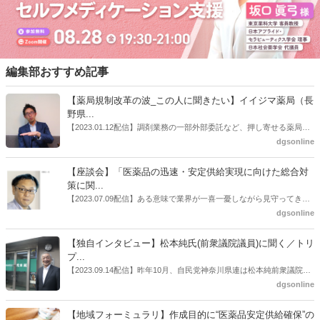
編集部おすすめ記事
【薬局規制改革の波_この人に聞きたい】イイジマ薬局（長
野県...
【2023.01.12配信】調剤業務の一部外部委託など、押し寄せる薬局業
界への規制改革の波。この規制改革の波を薬局業界はどう受け止めた
dgsonline
らいいのか。薬局業界関係者の中にも迷いがある人も少なくないので
はないだろうか。本紙ではこうした問題について、厚労省「薬局薬剤
【座談会】「医薬品の迅速・安定供給実現に向けた総合対
師の業務及び薬局の機能に関するワーキンググループ」に参考人とし
策に関...
ても出席していたイイジマ薬局（長野県上田市）開設者である飯島裕
【2023.07.09配信】ある意味で業界が一喜一憂しながら見守ってきた
也氏に聞いた。
厚労省「医薬品の迅速・安定供給実現に向けた総合対策に関する有識
dgsonline
者検討会」。10カ月にわたり13回の会議が開催され、６月12日に報告
書がとりまとめられた。ドラビズon-lineでは検討会を総括する目的で
【独自インタビュー】松本純氏(前衆議院議員)に聞く／トリ
厚労省医政局医薬産業振興・医療情報企画課長（医薬産業振興・医療
プ...
情報企画課セルフケア・セルフメディケーション推進室長併任）安藤
【2023.09.14配信】昨年10月、自民党神奈川県連は松本純前衆議院議
公一氏や青山学院大学名誉教授の三村優美子氏、 日本保険薬局協会医
員を「自民党神奈川1区」（横浜市中区・磯子区・金沢区）の支部長
dgsonline
薬品流通・ＯＴＣ検討委員会副委員長の原靖明氏を交えた座談会を実
に選出した。「1区支部長」は、次期衆院選挙で神奈川1区自民党公認
施した。
候補の前提となるもの。薬剤師に関わる政策に広く・深く関わってき
【地域フォーミュラリ】作成目的に“医薬品安定供給確保”の