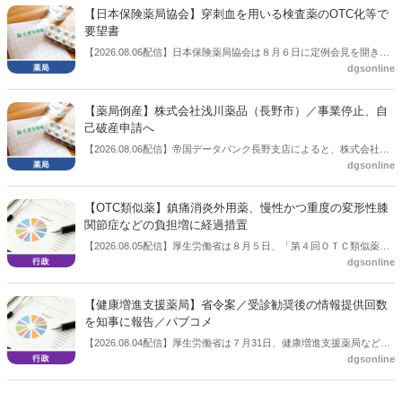
3.3％へ大きく低下した。
【日本保険薬局協会】穿刺血を用いる検査薬のOTC化等で
要望書
【2026.08.06配信】日本保険薬局協会は８月６日に定例会見を開き、
dgsonline
「穿刺血を用いる検査薬のOTC化等に関する要望書」を厚生労働省 医
薬局長宛に提出したことを説明した。
【薬局倒産】株式会社浅川薬品（長野市）／事業停止、自
己破産申請へ
【2026.08.06配信】帝国データバンク長野支店によると、株式会社浅
dgsonline
川薬品（長野市）は7月31日に事業を停止し、自己破産申請の準備に
入った。
【OTC類似薬】鎮痛消炎外用薬、慢性かつ重度の変形性膝
関節症などの負担増に経過措置
【2026.08.05配信】厚生労働省は８月５日、「第４回ＯＴＣ類似薬の
dgsonline
保険給付の見直しの実施に向けた技術的検討会」を開催。「中間とり
まとめ（案）」を提示し了承した。今後、社会保障審議会医療保険部
会等に報告し、令和８年秋頃を目途に結論を得る予定。
【健康増進支援薬局】省令案／受診勧奨後の情報提供回数
を知事に報告／パブコメ
【2026.08.04配信】厚生労働省は７月31日、健康増進支援薬局などに
dgsonline
関する省令案を示し、パブコメを開始した。受診勧奨を行った後に、
当該医療機関や連携機関に対して、利用者の相談内容や薬剤及び医薬
品に関する情報を提供した回数を知事に報告する事項とする。