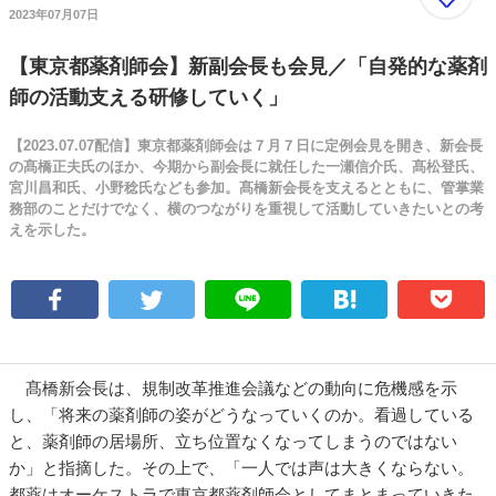
2023年07月07日
【東京都薬剤師会】新副会長も会見／「自発的な薬剤
師の活動支える研修していく」
【2023.07.07配信】東京都薬剤師会は７月７日に定例会見を開き、新会長
の髙橋正夫氏のほか、今期から副会長に就任した一瀬信介氏、髙松登氏、
宮川昌和氏、小野稔氏なども参加。髙橋新会長を支えるとともに、管掌業
務部のことだけでなく、横のつながりを重視して活動していきたいとの考
えを示した。
髙橋新会長は、規制改革推進会議などの動向に危機感を示
し、「将来の薬剤師の姿がどうなっていくのか。看過している
と、薬剤師の居場所、立ち位置なくなってしまうのではない
か」と指摘した。その上で、「一人では声は大きくならない。
都薬はオーケストラで東京都薬剤師会としてまとまっていきた