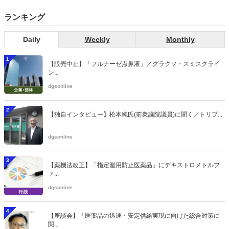
ランキング
Daily
Weekly
Monthly
1
【販売中止】「フルナーゼ点鼻液」／グラクソ・スミスクライ
ン...
dgsonline
2
【独自インタビュー】松本純氏(前衆議院議員)に聞く／トリプ...
dgsonline
3
【薬機法改正】「指定濫用防止医薬品」にデキストロメトルフ
ァ...
dgsonline
4
【座談会】「医薬品の迅速・安定供給実現に向けた総合対策に
関...