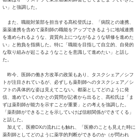
い」と強調した。
また、職能対策部を担当する髙松登氏は、「病院との連携、
薬薬連携を含めて薬剤師の職能をアップできるように地域連携
を進められるような、資質向上につながるような研修を進めた
い」と抱負を指摘した。特に「職能を目指して自立的、自発的
な取り組みが起こるようなことを意識して進めたい」と話し
た。
昨今、医師の働き方改革の政策もあり、タスクシェア／シフ
トが注目されているが、必ずしも薬剤師へのタスクシェア／シ
フトの具体的な姿は見えてこない。都薬としてどのように発
信、進めていくのかとの質問が記者から出ると、髙松氏は「ま
ずは薬剤師が能力を示すことが重要」との考えを強調した。
「薬剤師ができることを示していけば信頼関係ができてくる」
と話した。
加えて、医療DXの流れにも触れ、「医療のことも見えた時に
薬剤師としてどのように薬学的判断ができるのか（が問われ